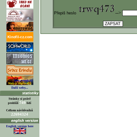
-->
Přepiš heslo
Další weby...
Stránky si právě
749
prohlíží
lidí
Celkem návštěvníků
22694324
English version here