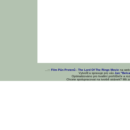
...:::
Film Pán Prstenů - The Lord Of The Rings Movie
na we
Vytvořil a spravuje pro vás
Jan "Belc
Optimalizováno pro kvalitní prohlížeče a ro
Chcete spolupracovat na tvorbě stránek? Mít 