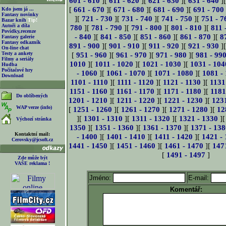
601 - 610
][
611 - 620
][
621 - 630
][
631 - 640
]
[
661 - 670
][
671 - 680
][
681 - 690
][
691 - 700
Kdo jsem já ...
Fantasy novinky
][
721 - 730
][
731 - 740
][
741 - 750
][
751 - 7
Bazar knih
Tip!
Autoři a díla
780
][
781 - 790
][
791 - 800
][
801 - 810
][
811 
Povídky,recenze
- 840
][
841 - 850
][
851 - 860
][
861 - 870
][
8
Fantasy galerie
Fantasy odkazník
891 - 900
][
901 - 910
][
911 - 920
][
921 - 930
]
On-line chat
Testy a ankety
[
951 - 960
][
961 - 970
][
971 - 980
][
981 - 99
Filmy a seriály
1010
][
1011 - 1020
][
1021 - 1030
][
1031 - 104
Hudba
Počítačové hry
- 1060
][
1061 - 1070
][
1071 - 1080
][
1081 -
Download
1101 - 1110
][
1111 - 1120
][
1121 - 1130
][
1131
1151 - 1160
][
1161 - 1170
][
1171 - 1180
][
1181
Do oblíbených
1201 - 1210
][
1211 - 1220
][
1221 - 1230
][
123
WAP verze (info)
[
1251 - 1260
][
1261 - 1270
][
1271 - 1280
][
12
][
1301 - 1310
][
1311 - 1320
][
1321 - 1330
]
Výchozí stránka
1350
][
1351 - 1360
][
1361 - 1370
][
1371 - 138
Kontaktní mail:
- 1400
][
1401 - 1410
][
1411 - 1420
][
1421 -
Cerovsky@jcsoft.cz
1441 - 1450
][
1451 - 1460
][
1461 - 1470
][
147
[
1491 - 1497
]
Zde může být
VAŠE reklama !
Jméno:
E-mail:
Komentář: