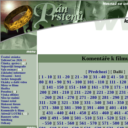
Komentáře k film
Úvodní stránka
TolkienCon 2026
>>
Články, zprávy
(
567
)
Nejnovější fotografie
Vaše recenze
(
496
)
[
Předchozí
] [
Další
]
Základní informace
Obsazení - herci
[
1 - 10
][
11 - 20
][
21 - 30
][
31 - 40
][
41 - 50
]
Archiv fotografií
80
][
81 - 90
][
91 - 100
][
101 - 110
][
111 - 120
Ukázky a další videa
Místa ve filmu
][
141 - 150
][
151 - 160
][
161 - 170
][
171 - 1
Hudba
200
][
201 - 210
][
211 - 220
][
221 - 230
][
231 
Poradna
(
50
)
Výuka elfštiny
- 260
][
261 - 270
][
271 - 280
][
281 - 290
][
2
Něco ke stažení
Temné zvěsti
311 - 320
][
321 - 330
][
331 - 340
][
341 - 350
]
Diskusní fórum
[
371 - 380
][
381 - 390
][
391 - 400
][
401 - 410
Názory, úvahy
Komentáře k filmu
][
431 - 440
][
441 - 450
][
451 - 460
][
461 - 4
Adresář LOTRů
(
622
)
Bannery webu
490
][
491 - 500
][
501 - 510
][
511 - 520
][
521 
WebRing
- 550
][
551 - 560
][
561 - 570
][
571 - 580
][
5
Odkazy