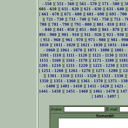
- 550
][
551 - 560
][
561 - 570
][
571 - 580
][
5
601 - 610
][
611 - 620
][
621 - 630
][
631 - 640
]
[
661 - 670
][
671 - 680
][
681 - 690
][
691 - 700
][
721 - 730
][
731 - 740
][
741 - 750
][
751 - 7
780
][
781 - 790
][
791 - 800
][
801 - 810
][
811 
- 840
][
841 - 850
][
851 - 860
][
861 - 870
][
8
891 - 900
][
901 - 910
][
911 - 920
][
921 - 930
]
[
951 - 960
][
961 - 970
][
971 - 980
][
981 - 99
1010
][
1011 - 1020
][
1021 - 1030
][
1031 - 104
- 1060
][
1061 - 1070
][
1071 - 1080
][
1081 -
1101 - 1110
][
1111 - 1120
][
1121 - 1130
][
1131
1151 - 1160
][
1161 - 1170
][
1171 - 1180
][
1181
1201 - 1210
][
1211 - 1220
][
1221 - 1230
][
123
[
1251 - 1260
][
1261 - 1270
][
1271 - 1280
][
12
][
1301 - 1310
][
1311 - 1320
][
1321 - 1330
]
1350
][
1351 - 1360
][
1361 - 1370
][
1371 - 138
- 1400
][
1401 - 1410
][
1411 - 1420
][
1421 -
1441 - 1450
][
1451 - 1460
][
1461 - 1470
][
147
[
1491 - 1497
]
Jméno:
E-mail:
Komentář: