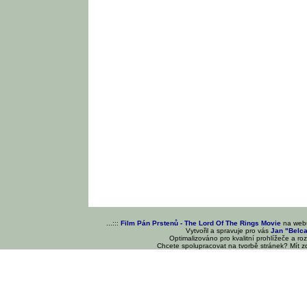
...:::
Film Pán Prstenů - The Lord Of The Rings Movie
na we
Vytvořil a spravuje pro vás
Jan "Belc
Optimalizováno pro kvalitní prohlížeče a ro
Chcete spolupracovat na tvorbě stránek? Mít 