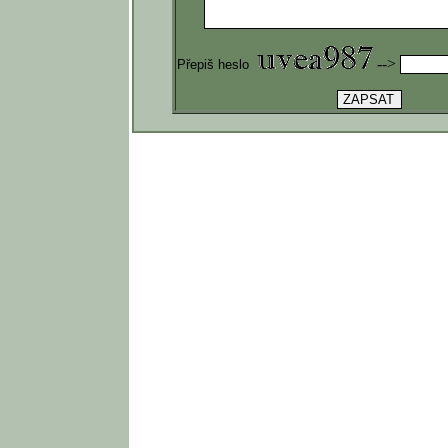
-->
Přepiš heslo