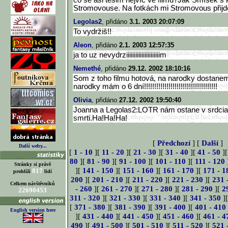
co se asi těšim nejvíc ve filmu?Jak Smíšek s 
Stromovouse. Na fotkách mi Stromovous přijd
Legolas2
, přidáno
3.1. 2003 20:07:09
To vydržiš!!
Aleon
, přidáno
2.1. 2003 12:57:35
ja to uz nevydrziiiiiiiiiiiiiiiiiiiiiim
Nemethé
, přidáno
29.12. 2002 18:10:16
Som z toho filmu hotová, na narodky dostane
narodky mám o 6 dní!!!!!!!!!!!!!!!!!!!!!!!!!!!
!!!!!!!!!
Olivia
, přidáno
27.12. 2002 19:50:40
Joanna a Legolas2:LOTR nám ostane v srdcia
smrti.Ha!Ha!Ha!
[
Předchozí
] [
Další
]
Další weby...
[
1 - 10
][
11 - 20
][
21 - 30
][
31 - 40
][
41 - 50
]
80
][
81 - 90
][
91 - 100
][
101 - 110
][
111 - 120
Stránky si právě
][
141 - 150
][
151 - 160
][
161 - 170
][
171 - 1
817
prohlíží
lidí
200
][
201 - 210
][
211 - 220
][
221 - 230
][
231 
Celkem návštěvníků
- 260
][
261 - 270
][
271 - 280
][
281 - 290
][
2
22690453
311 - 320
][
321 - 330
][
331 - 340
][
341 - 350
]
[
371 - 380
][
381 - 390
][
391 - 400
][
401 - 410
English version here
][
431 - 440
][
441 - 450
][
451 - 460
][
461 - 4
490
][
491 - 500
][
501 - 510
][
511 - 520
][
521 