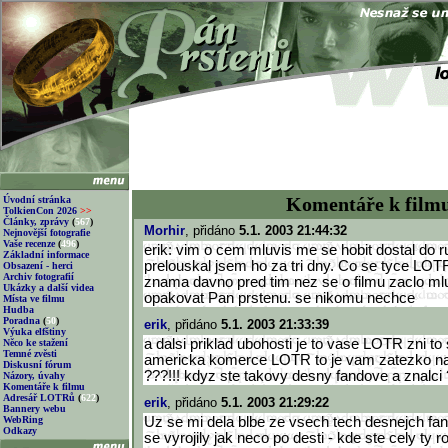
Komentáře k film
Úvodní stránka
TolkienCon 2026
>>
Články, zprávy
(
567
)
Morhir
, přidáno
5.1. 2003 21:44:32
Nejnovější fotografie
Vaše recenze
(
496
)
erik: vim o cem mluvis me se hobit dostal do r
Základní informace
prelouskal jsem ho za tri dny. Co se tyce LOTR.
Obsazení - herci
Archiv fotografií
znama davno pred tim nez se o filmu zaclo mlu
Ukázky a další videa
opakovat Pan prstenu. se nikomu nechce
Místa ve filmu
Hudba
Poradna
(
50
)
erik
, přidáno
5.1. 2003 21:33:39
Výuka elfštiny
a dalsi priklad ubohosti je to vase LOTR zni to
Něco ke stažení
Temné zvěsti
americka komerce LOTR to je vam zatezko na
Diskusní fórum
???!!! kdyz ste takovy desny fandove a znalci 
Názory, úvahy
Komentáře k filmu
Adresář LOTRů
(
622
)
erik
, přidáno
5.1. 2003 21:29:22
Bannery webu
WebRing
Uz se mi dela blbe ze vsech tech desnejch fa
Odkazy
se vyrojily jak neco po desti - kde ste cely ty ro