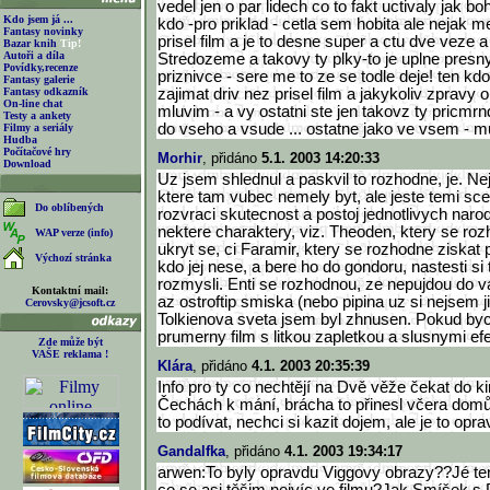
vedel jen o par lidech co to fakt uctivaly jak bo
Kdo jsem já ...
kdo -pro priklad - cetla sem hobita ale nejak me
Fantasy novinky
prisel film a je to desne super a ctu dve veze a
Bazar knih
Tip!
Autoři a díla
Stredozeme a takovy ty plky-to je uplne presn
Povídky,recenze
priznivce - sere me to ze se todle deje! ten kd
Fantasy galerie
Fantasy odkazník
zajimat driv nez prisel film a jakykoliv zpravy
On-line chat
mluvim - a vy ostatni ste jen takovz ty pricmr
Testy a ankety
do vseho a vsude ... ostatne jako ve vsem - mu
Filmy a seriály
Hudba
Počítačové hry
Morhir
, přidáno
5.1. 2003 14:20:33
Download
Uz jsem shlednul a paskvil to rozhodne, je. Ne
ktere tam vubec nemely byt, ale jeste temi sc
Do oblíbených
rozvraci skutecnost a postoj jednotlivych naro
nektere charaktery, viz. Theoden, ktery se roz
WAP verze (info)
ukryt se, ci Faramir, ktery se rozhodne ziskat p
Výchozí stránka
kdo jej nese, a bere ho do gondoru, nastesti si 
rozmysli. Enti se rozhodnou, ze nepujdou do va
Kontaktní mail:
az ostroftip smiska (nebo pipina uz si nejsem ji
Cerovsky@jcsoft.cz
Tolkienova sveta jsem byl zhnusen. Pokud bych 
prumerny film s litkou zapletkou a slusnymi efek
Zde může být
VAŠE reklama !
Klára
, přidáno
4.1. 2003 20:35:39
Info pro ty co nechtějí na Dvě věže čekat do ki
Čechách k mání, brácha to přinesl včera domů
to podívat, nechci si kazit dojem, ale je to opr
Gandalfka
, přidáno
4.1. 2003 19:34:17
arwen:To byly opravdu Viggovy obrazy??Jé ten 