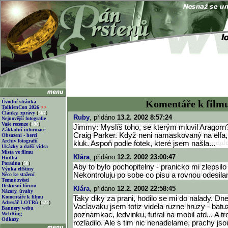
Komentáře k film
Úvodní stránka
TolkienCon 2026
>>
Články, zprávy
(
567
)
Ruby
, přidáno
13.2. 2002 8:57:24
Nejnovější fotografie
Vaše recenze
(
496
)
Jimmy: Myslíš toho, se kterým mluvil Aragorn?
Základní informace
Craig Parker. Když neni namaskovaný na elfa, 
Obsazení - herci
Archiv fotografií
kluk. Aspoň podle fotek, které jsem našla...
Ukázky a další videa
Místa ve filmu
Klára
, přidáno
12.2. 2002 23:00:47
Hudba
Poradna
(
50
)
Aby to bylo pochopitelny - pranicko mi zlepsilo 
Výuka elfštiny
Nekontroluju po sobe co pisu a rovnou odesila
Něco ke stažení
Temné zvěsti
Diskusní fórum
Klára
, přidáno
12.2. 2002 22:58:45
Názory, úvahy
Komentáře k filmu
Taky diky za prani, hodilo se mi do nalady. D
Adresář LOTRů
(
622
)
Vaclavaku jsem totiz videla ruzne hruzy - batu
Bannery webu
WebRing
poznamkac, ledvinku, futral na mobil atd... A t
Odkazy
rozladilo. Ale s tim nic nenadelame, prachy j