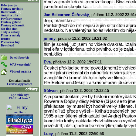
mne zajimalo kdo si to muze koupit. Btw, co r
Kdo jsem já ...
jsem trochu skepticka.
Fantasy novinky
Bazar knih
Tip!
Jan Belcarnen Čeřovský
, přidáno
12.2. 2002 22:51
Autoři a díla
Povídky,recenze
Jojo, přáníčko ...
Fantasy galerie
Pár lidí (těch co nic nepíší a jen si tu čtou a pro
Fantasy odkazník
On-line chat
nedostalo. Na valentýna ho asi vložím do nějak
Testy a ankety
Filmy a seriály
jimmy
, přidáno
12.2. 2002 19:21:02
Hudba
Počítačové hry
film je sqelej, juz jsem ho videla dvakrat....zaj
Download
hral elfa v lothlorienu, toho prvniho, co je zaja
neni..diks
Do oblíbených
Eva
, přidáno
12.2. 2002 19:07:11
WAP verze (info)
Českej překlad se moc poved,jenomže vzhlede
Výchozí stránka
se mi jaksi nedostal do rukou tak nevim jak se
v angličtině.(kromě těch,co byly ve filmu).
Kontaktní mail:
P.S.Belcarnen:Děkuji za krásné přání,docela mě
Cerovsky@jcsoft.cz
Súlwen
, přidáno
12.2. 2002 12:32:15
Zde může být
A já pořád doufám, že by historii mohli vydat. 
VAŠE reklama !
Rowera a Dopisy dědy Mráze (či jak se to jmenu
překladatel by musel být hodně velký šílenec.
první díl už přece vyšel – Kniha ztracených po
1995 a ten šílený překladatel byl Andrej Pasto
konci této knihy nakladatelství slibovalo vydá
pověstí II, ale ta, pokud se nemýlím, nikdy vy
Lucy
, přidáno
11.2. 2002 22:50:56