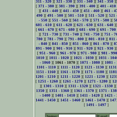
311 - 320
][
321 - 330
][
331 - 340
][
341 - 350
]
[
371 - 380
][
381 - 390
][
391 - 400
][
401 - 410
][
431 - 440
][
441 - 450
][
451 - 460
][
461 - 4
490
][
491 - 500
][
501 - 510
][
511 - 520
][
521 
- 550
][
551 - 560
][
561 - 570
][
571 - 580
][
5
601 - 610
][
611 - 620
][
621 - 630
][
631 - 640
]
[
661 - 670
][
671 - 680
][
681 - 690
][
691 - 700
][
721 - 730
][
731 - 740
][
741 - 750
][
751 - 7
780
][
781 - 790
][
791 - 800
][
801 - 810
][
811 
- 840
][
841 - 850
][
851 - 860
][
861 - 870
][
8
891 - 900
][
901 - 910
][
911 - 920
][
921 - 930
]
[
951 - 960
][
961 - 970
][
971 - 980
][
981 - 99
1010
][
1011 - 1020
][
1021 - 1030
][
1031 - 104
- 1060
][
1061 - 1070
][
1071 - 1080
][
1081 -
1101 - 1110
][
1111 - 1120
][
1121 - 1130
][
1131
1151 - 1160
][
1161 - 1170
][
1171 - 1180
][
1181
1201 - 1210
][
1211 - 1220
][
1221 - 1230
][
123
[
1251 - 1260
][
1261 - 1270
][
1271 - 1280
][
12
][
1301 - 1310
][
1311 - 1320
][
1321 - 1330
]
1350
][
1351 - 1360
][
1361 - 1370
][
1371 - 138
- 1400
][
1401 - 1410
][
1411 - 1420
][
1421 -
1441 - 1450
][
1451 - 1460
][
1461 - 1470
][
147
[
1491 - 1497
]
Jméno:
E-mail: