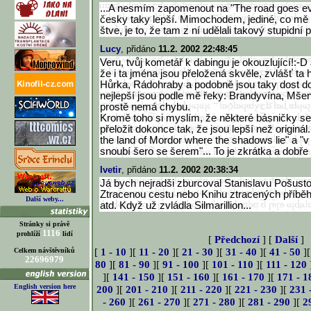
...A nesmím zapomenout na "The road goes eve
česky taky lepší. Mimochodem, jediné, co mě 
štve, je to, že tam z ní udělali takový stupidní
Lucy
, přidáno
11.2. 2002 22:48:45
Veru, tvůj kometář k dabingu je okouzlující!:-D
že i ta jména jsou přeložená skvěle, zvlášť ta h
Hůrka, Rádohraby a podobně jsou taky dost do
nejlepší jsou podle mě řeky: Brandyvína, Mšená
prostě nemá chybu.
Kromě toho si myslím, že některé básničky se
přeložit dokonce tak, že jsou lepší než originál.
the land of Mordor where the shadows lie" a "
snoubí šero se šerem"... To je zkrátka a dobře 
Ivetir
, přidáno
11.2. 2002 20:38:34
Já bych nejradši zburcoval Stanislavu Pošustov
Ztracenou cestu nebo Knihu ztracených příběh
Další weby...
atd. Když už zvládla Silmarillion...
Stránky si právě
1116
prohlíží
lidí
[
Předchozí
] [
Další
]
[
1 - 10
][
11 - 20
][
21 - 30
][
31 - 40
][
41 - 50
]
Celkem návštěvníků
22696979
80
][
81 - 90
][
91 - 100
][
101 - 110
][
111 - 120
][
141 - 150
][
151 - 160
][
161 - 170
][
171 - 1
English version here
200
][
201 - 210
][
211 - 220
][
221 - 230
][
231 
- 260
][
261 - 270
][
271 - 280
][
281 - 290
][
2