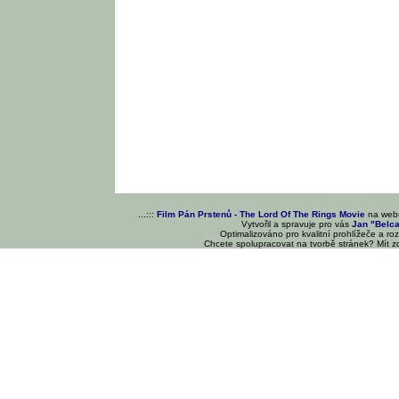
...:::
Film Pán Prstenů - The Lord Of The Rings Movie
na we
Vytvořil a spravuje pro vás
Jan "Belc
Optimalizováno pro kvalitní prohlížeče a ro
Chcete spolupracovat na tvorbě stránek? Mít 