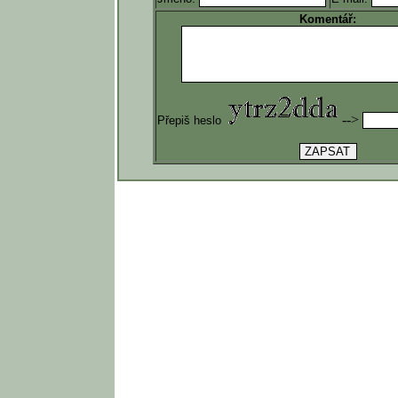
Komentář:
-->
Přepiš heslo