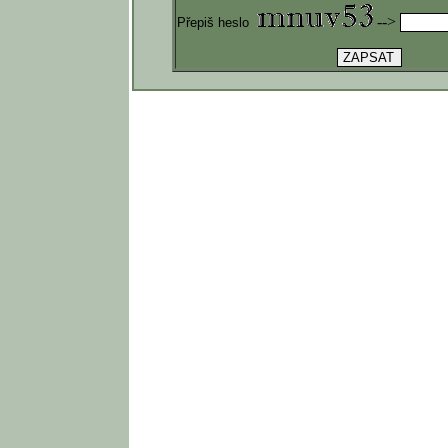
-->
Přepiš heslo