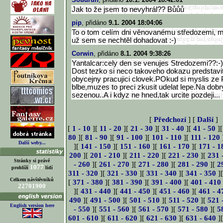
Jak to že jsem to nevyhrál?? Bůůů
pip
, přidáno
9.1. 2004 18:04:06
To o tom celím dni věnovanému středozemi, mi 
už sem se nechtěl dohadovat :-)
Corwin
, přidáno
8.1. 2004 9:38:26
Yantalcar:cely den se venujes Stredozemi??:
Dost tezko si neco takoveho dokazu predstavi
obycejny pracujici clovek.POkud si myslis ze P
blbe,muzes to preci zkusit udelat lepe.Na dobr
sezenou..A i kdyz ne hned,tak urcite pozdeji...
[
Předchozí
] [
Další
]
[
1 - 10
][
11 - 20
][
21 - 30
][
31 - 40
][
41 - 50
]
80
][
81 - 90
][
91 - 100
][
101 - 110
][
111 - 120
Další weby...
][
141 - 150
][
151 - 160
][
161 - 170
][
171 - 1
200
][
201 - 210
][
211 - 220
][
221 - 230
][
231 
Stránky si právě
- 260
][
261 - 270
][
271 - 280
][
281 - 290
][
2
1077
prohlíží
lidí
311 - 320
][
321 - 330
][
331 - 340
][
341 - 350
]
Celkem návštěvníků
[
371 - 380
][
381 - 390
][
391 - 400
][
401 - 410
22701900
][
431 - 440
][
441 - 450
][
451 - 460
][
461 - 4
490
][
491 - 500
][
501 - 510
][
511 - 520
][
521 
English version here
- 550
][
551 - 560
][
561 - 570
][
571 - 580
][
5
601 - 610
][
611 - 620
][
621 - 630
][
631 - 640
]