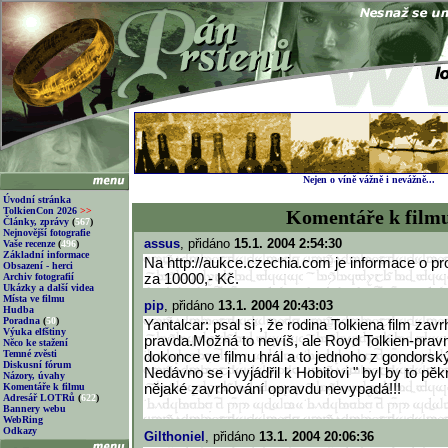
Nejen o víně vážně i nevážně...
Úvodní stránka
TolkienCon 2026
>>
Komentáře k film
Články, zprávy
(
567
)
Nejnovější fotografie
assus
, přidáno
15.1. 2004 2:54:30
Vaše recenze
(
496
)
Základní informace
Na http://aukce.czechia.com je informace o p
Obsazení - herci
Archiv fotografií
za 10000,- Kč.
Ukázky a další videa
Místa ve filmu
pip
, přidáno
13.1. 2004 20:43:03
Hudba
Poradna
(
50
)
Yantalcar: psal si , že rodina Tolkiena film zavr
Výuka elfštiny
pravda.Možná to nevíš, ale Royd Tolkien-pravn
Něco ke stažení
Temné zvěsti
dokonce ve filmu hrál a to jednoho z gondorsk
Diskusní fórum
Nedávno se i vyjádřil k Hobitovi " byl by to pěk
Názory, úvahy
Komentáře k filmu
nějaké zavrhování opravdu nevypadá!!!
Adresář LOTRů
(
622
)
Bannery webu
WebRing
Odkazy
Gilthoniel
, přidáno
13.1. 2004 20:06:36