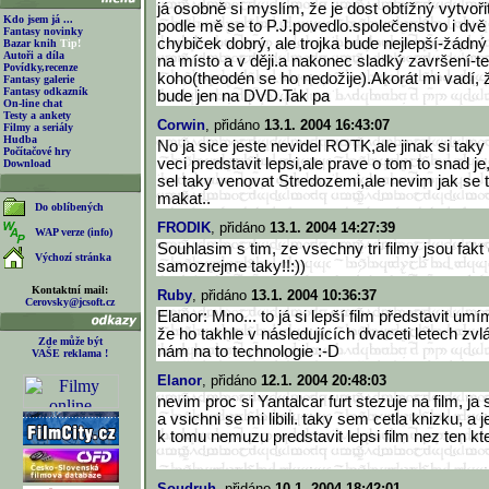
já osobně si myslím, že je dost obtížný vytvoři
Kdo jsem já ...
podle mě se to P.J.povedlo.společenstvo i dvě 
Fantasy novinky
chybiček dobrý, ale trojka bude nejlepší-žádn
Bazar knih
Tip!
Autoři a díla
na místo a v ději.a nakonec sladký završení-te
Povídky,recenze
koho(theodén se ho nedožije).Akorát mi vadí,
Fantasy galerie
Fantasy odkazník
bude jen na DVD.Tak pa
On-line chat
Testy a ankety
Corwin
, přidáno
13.1. 2004 16:43:07
Filmy a seriály
Hudba
No ja sice jeste nevidel ROTK,ale jinak si tak
Počítačové hry
veci predstavit lepsi,ale prave o tom to snad j
Download
sel taky venovat Stredozemi,ale nevim jak se t
makat..
Do oblíbených
FRODIK
, přidáno
13.1. 2004 14:27:39
WAP verze (info)
Souhlasim s tim, ze vsechny tri filmy jsou fakt
Výchozí stránka
samozrejme taky!!:))
Kontaktní mail:
Ruby
, přidáno
13.1. 2004 10:36:37
Cerovsky@jcsoft.cz
Elanor: Mno... to já si lepší film představit u
že ho takhle v následujících dvaceti letech zvlá
Zde může být
nám na to technologie :-D
VAŠE reklama !
Elanor
, přidáno
12.1. 2004 20:48:03
nevim proc si Yantalcar furt stezuje na film, ja
a vsichni se mi libili. taky sem cetla knizku, a 
k tomu nemuzu predstavit lepsi film nez ten kt
Soudruh
, přidáno
10.1. 2004 18:42:01