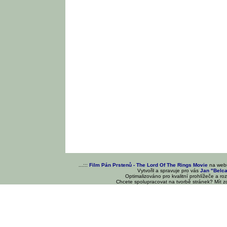
...:::
Film Pán Prstenů - The Lord Of The Rings Movie
na we
Vytvořil a spravuje pro vás
Jan "Belc
Optimalizováno pro kvalitní prohlížeče a ro
Chcete spolupracovat na tvorbě stránek? Mít 