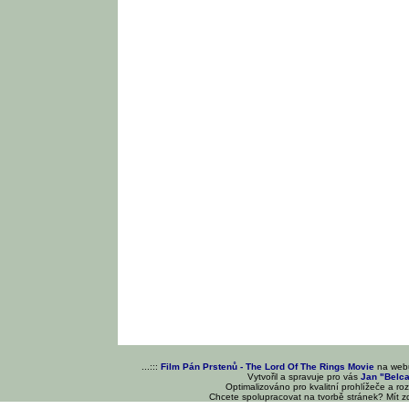
...:::
Film Pán Prstenů - The Lord Of The Rings Movie
na we
Vytvořil a spravuje pro vás
Jan "Belc
Optimalizováno pro kvalitní prohlížeče a ro
Chcete spolupracovat na tvorbě stránek? Mít 