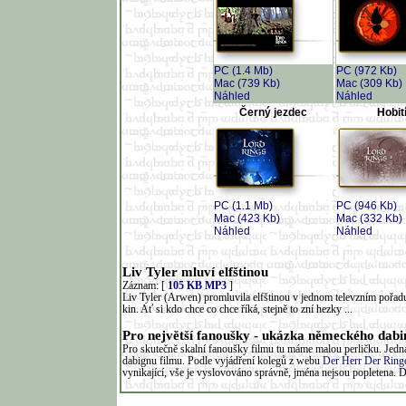
PC (1.4 Mb)
PC (972 Kb)
Mac (739 Kb)
Mac (309 Kb)
Náhled
Náhled
Černý jezdec
Hobit
PC (1.1 Mb)
PC (946 Kb)
Mac (423 Kb)
Mac (332 Kb)
Náhled
Náhled
Liv Tyler mluví elfštinou
Záznam: [
105 KB MP3
]
Liv Tyler (Arwen) promluvila elfštinou v jednom televzním pořad
kin. Ať si kdo chce co chce říká, stejně to zní hezky ...
Pro největší fanoušky - ukázka německého dab
Pro skutečně skalní fanoušky filmu tu máme malou perličku. Jed
dabignu filmu. Podle vyjádření kolegů z webu
Der Herr Der Rin
vynikající, vše je vyslovováno správně, jména nejsou popletena. D