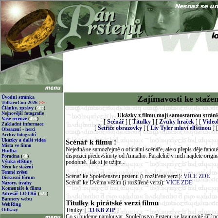
Zajímavosti ke stažen
Úvodní stránka
TolkienCon 2026
>>
Články, zprávy
(
567
)
Nejnovější fotografie
Ukázky z filmu mají samostatnou strán
Vaše recenze
(
496
)
[
Scénář
] [
Titulky
] [
Zvuky hraček
] [
Video
Základní informace
[
Šetřiče obrazovky
] [
Liv Tyler mluví elfštinou
] 
Obsazení - herci
Archiv fotografií
Ukázky a další videa
Scénář k filmu !
Místa ve filmu
Nejedná se samozřejmě o oficiální scénáře, ale o přepis děje fano
Hudba
dispozici především ty od Annaího. Paralelně v nich najdete originál
Poradna
(
50
)
Výuka elfštiny
podobně. Tak si je užijte...
Něco ke stažení
Temné zvěsti
Scénář ke Společenstvu prstenu (i rozšířené verzi):
VÍCE ZDE
Diskusní fórum
Scénář ke Dvěma věžím (i rozšířené verzi):
VÍCE ZDE
Názory, úvahy
Komentáře k filmu
Adresář LOTRů
(
622
)
Bannery webu
Titulky k pirátské verzi filmu
WebRing
Odkazy
Titulky: [
33 KB ZIP
]
Co si budeme namlouvat. Společnstvo Prstenu se lavinovitě šíří p