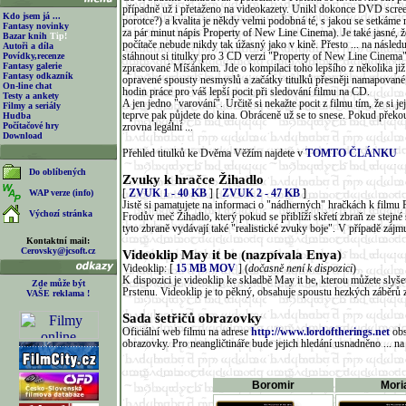
případně už i přetaženo na videokazety. Unikl dokonce DVD scre
Kdo jsem já ...
porotce?) a kvalita je někdy velmi podobná té, s jakou se setká
Fantasy novinky
za pár minut nápis Property of New Line Cinema). Je také jasné, ž
Bazar knih
Tip!
počítače nebude nikdy tak úžasný jako v kině. Přesto ... na násle
Autoři a díla
Povídky,recenze
stáhnout si titulky pro 3 CD verzi "Property of New Line Cinema
Fantasy galerie
zpracované Míšánkem. Jde o kompilaci toho lepšího z několika již
Fantasy odkazník
opravené spousty nesmyslů a začátky titulků přesněji namapované
On-line chat
hodin práce pro váš lepší pocit při sledování filmu na CD.
Testy a ankety
A jen jedno "varování". Určitě si nekažte pocit z filmu tím, že si jej
Filmy a seriály
teprve pak půjdete do kina. Obráceně už se to snese. Pokud překou
Hudba
Počítačové hry
zrovna legální ...
Download
Přehled titulků ke Dvěma Věžím najdete v
TOMTO ČLÁNKU
Do oblíbených
Zvuky k hračce Žihadlo
WAP verze (info)
[
ZVUK 1 - 40 KB
] [
ZVUK 2 - 47 KB
]
Jistě si pamatujete na informaci o "nádherných" hračkách k filmu 
Výchozí stránka
Frodův meč Žihadlo, který pokud se přiblíží skřetí zbraň ze stejné
tyto zbraně vydávají také "realistické zvuky boje". V případě zájm
Kontaktní mail:
Cerovsky@jcsoft.cz
Videoklip May it be (nazpívala Enya)
Videoklip: [
15 MB MOV
] (
dočasně není k dispozici
)
K dispozici je videoklip ke skladbě May it be, kterou můžete slyš
Zde může být
Prstenu. Videoklip je to pěkný, obsahuje spoustu hezkých záběrů z
VAŠE reklama !
Sada šetřičů obrazovky
Oficiální web filmu na adrese
http://www.lordoftherings.net
obs
obrazovky. Pro neangličtináře bude jejich hledání usnadněno ... na 
Boromir
Mori