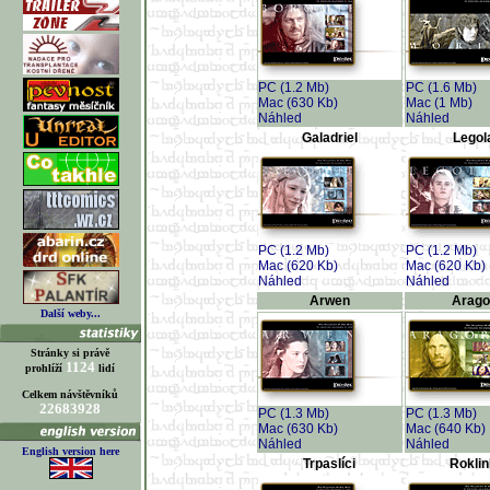
PC (1.2 Mb)
PC (1.6 Mb)
Mac (630 Kb)
Mac (1 Mb)
Náhled
Náhled
Galadriel
Legol
PC (1.2 Mb)
PC (1.2 Mb)
Mac (620 Kb)
Mac (620 Kb)
Náhled
Náhled
Arwen
Arago
Další weby...
Stránky si právě
1124
prohlíží
lidí
Celkem návštěvníků
22683928
PC (1.3 Mb)
PC (1.3 Mb)
Mac (630 Kb)
Mac (640 Kb)
Náhled
Náhled
English version here
Trpaslíci
Rokli