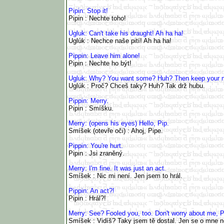
Pipin: Stop it!
Pipin : Nechte toho!
Ugluk: Can't take his draught! Ah ha ha!
Uglúk : Nechce naše pití! Ah ha ha!
Pippin: Leave him alone!
Pipin : Nechte ho být!
Ugluk: Why? You want some? Huh? Then keep your m
Uglúk : Proč? Chceš taky? Huh? Tak drž hubu.
Pippin: Merry.
Pipin : Smíšku.
Merry: (opens his eyes) Hello, Pip.
Smíšek (otevře oči) : Ahoj, Pipe.
Pippin: You're hurt.
Pipin : Jsi zraněný.
Merry: I'm fine. It was just an act.
Smíšek : Nic mi není. Jen jsem to hrál.
Pippin: An act?!
Pipin : Hrál?!
Merry: See? Fooled you, too. Don't worry about me, P
Smíšek : Vidíš? Taky jsem tě dostal. Jen se o mne ne