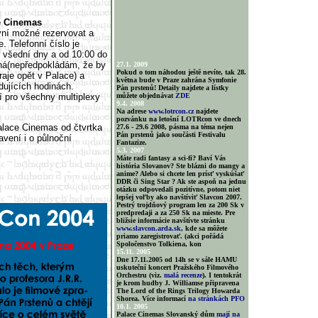
ce Cinemas
nyní možné rezervovat a
. Telefonní číslo je
e všední dny a od 10:00 do
dná(nepředpokládám, že by
27.1. 2009
Pokud o tom náhodou ještě nevíte, tak 28.
aje opět v Palace) a
května bude v Praze zahrána Symfonie
dujících hodinách.
Pán prstenů! Detaily najdete a lístky
í pro všechny multiplexy
můžete objednávat
ZDE
9.4. 2008
Na adrese
www.lotrcon.cz
najdete
pozvánku na letošní LOTRcon ve dnech
alace Cinemas od čtvrtka
27.6 - 29.6 2008, pásma na téma nejen
Pán prstenů jako součásti Festivalu
avení i o půlnoční
Fantazize.
5.3. 2007
Máte radi fantasy a sci-fi? Baví Vás
história Slovanov? Ste blázni do mangy a
anime? Alebo si chcete len prísť vyskúšať
DDR či Sing Star ? Ak ste aspoň na jednu
otázku odpovedali pozitívne, potom niet
lepšej voľby ako navštíviť Slavcon 2007.
Pestrý trojdňový program len za 200 Sk v
predpredaji a za 250 Sk na mieste. Pre
bližsie informácie navštívte stránku
www.slavcon.arda.sk
, kde sa môžete
priamo zaregistrovať. (akci pořádá
Spoločenstvo Tolkiena, kon
15.11. 2005
Dne 17.11.2005 od 14h se v sále HAMU
uskuteční koncert Pražského Filmového
Orchestru (viz.
malá recenze
). I tentokrát
je krom hudby J. Williamse připravena
The Lord of the Rings Trilogy Howarda
Shorea. Více informací
na stránkách PFO
10.1. 2005
Palace Cinemas Slovanský dům
mají na