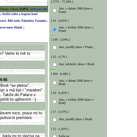
[ 2775 - 77,43% ]
Ano, v dubnu 2006 (kino v
řečteno celkem
33297x
,
verze pro tisk
Praze)
ch, bušící srdce a kopyta koní
ové, Bílé nože, Palantíry, Faramir...
[ 33 - 0,92% ]
vat tento článek
]
Ano, v květnu 2006 (kino v
Praze)
[ 109 - 3,04% ]
Ano, později (kino v Praze)
le? Velmi bi mě to
[ 25 - 0,7% ]
Ano, kdykoliv (kino v Brně)
[ 304 - 8,48% ]
4:46
Ano, v dubnu 2006 (kino v
Brně)
rně "se pletou"...
být a má být i "maraton"
[ 16 - 0,45% ]
e. Takže do Palace v
ještě to upřesním :-)
Ano, v květnu 2006 (kino v
Brně)
[ 17 - 0,47% ]
ovem roce, prave mi to
pulnocni premiera.
Ano, později (kino v Brně)
[ 52 - 1,45% ]
, řekla mi to slečna na
Spíše ne