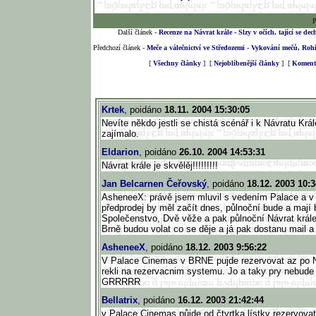
P
Další článek -
Recenze na Návrat krále - Slzy v očích, tající se de
Předchozí článek -
Meče a válečnictví ve Středozemi - Vykování mečů, Rohir
[
Všechny články
] [
Nejoblíbenější články
] [
Komento
Krtek
, poidáno
18.11. 2004 15:30:05
Nevíte někdo jestli se chistá scénář i k Návratu Krá
zajímalo.
Eldarion
, poidáno
26.10. 2004 14:53:31
Návrat krále je skvělěj!!!!!!!!!
Jan Belcarnen Čeřovský
, poidáno
18.12. 2003 10:3
AsheneeX: právě jsem mluvil s vedením Palace a v B
předprodej by měl začít dnes, půlnoční bude a mají 
Společenstvo, Dvě věže a pak půlnoční Návrat král
Brně budou volat co se děje a já pak dostanu mail a 
AsheneeX
, poidáno
18.12. 2003 9:56:22
V Palace Cinemas v BRNE pujde rezervovat az po N
rekli na rezervacnim systemu. Jo a taky pry nebude 
GRRRRR
Bellatrix
, poidáno
16.12. 2003 21:42:44
v Palace Cinemas půjde od čtvrtka lístky rezervovat