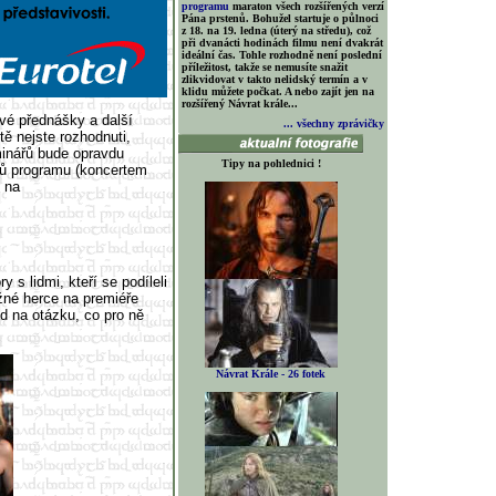
programu
maraton všech rozšířených verzí
Pána prstenů. Bohužel startuje o půlnoci
z 18. na 19. ledna (úterý na středu), což
při dvanácti hodinách filmu není dvakrát
ideální čas. Tohle rozhodně není poslední
příležitost, takže se nemusíte snažit
zlikvidovat v takto nelidský termín a v
klidu můžete počkat. A nebo zajít jen na
rozšířený Návrat krále...
vé přednášky a další
... všechny zprávičky
tě nejste rozhodnuti,
minářů bude opravdu
Tipy na pohlednici !
dů programu (koncertem
 na
 s lidmi, kteří se podíleli
ožné herce na premiéře
ad na otázku, co pro ně
Návrat Krále - 26 fotek