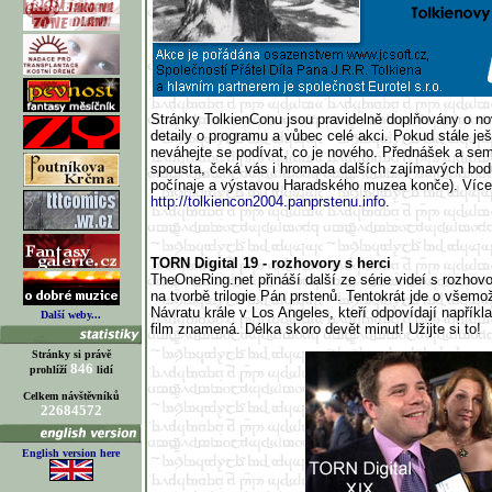
Stránky TolkienConu jsou pravidelně doplňovány o no
detaily o programu a vůbec celé akci. Pokud stále ješ
neváhejte se podívat, co je nového. Přednášek a se
spousta, čeká vás i hromada dalších zajímavých bo
počínaje a výstavou Haradského muzea konče). Více
http://tolkiencon2004.panprstenu.info
.
TORN Digital 19 - rozhovory s herci
TheOneRing.net přináší další ze série videí s rozhovory
na tvorbě trilogie Pán prstenů. Tentokrát jde o všem
Návratu krále v Los Angeles, kteří odpovídají napříkl
Další weby...
film znamená. Délka skoro devět minut! Užijte si to!
Stránky si právě
846
prohlíží
lidí
Celkem návštěvníků
22684572
English version here