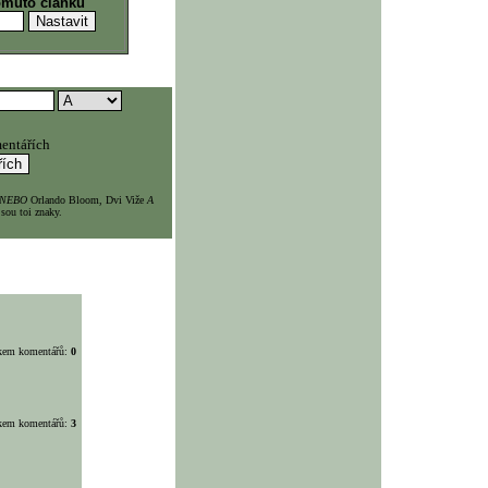
omuto článku
entářích
NEBO
Orlando Bloom, Dvi Viže
A
sou toi znaky.
lkem komentářů:
0
lkem komentářů:
3