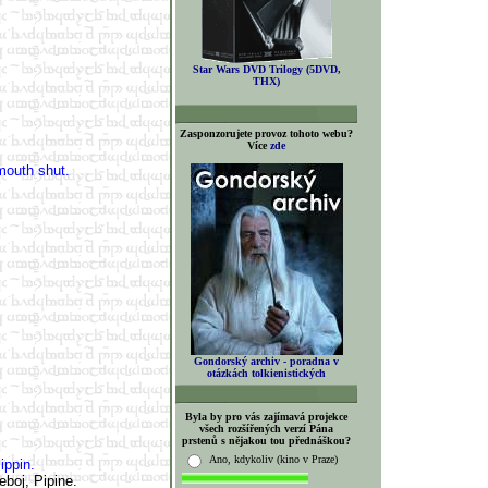
Star Wars DVD Trilogy (5DVD,
THX)
Zasponzorujete provoz tohoto webu?
Více
zde
outh shut.
Gondorský archiv - poradna v
otázkách tolkienistických
Byla by pro vás zajímavá projekce
všech rozšířených verzí Pána
prstenů s nějakou tou přednáškou?
Ano, kdykoliv (kino v Praze)
ippin.
boj, Pipine.