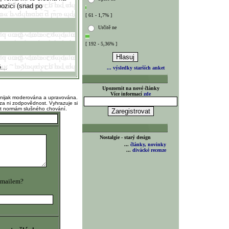
ozici (snad po
[ 61 - 1,7% ]
Určitě ne
[ 192 - 5,36% ]
...
... výsledky starších anket
Upozornit na nové články
Více informací
zde
 nijak moderována a upravována.
za ni zodpovědnost. Vyhrazuje si
at normám slušného chování.
Nostalgie - starý design
...
články, novinky
...
divácké recenze
 mailem?