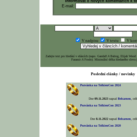
Informovat o nových komentářích k t
E-mail:
V nadpisu
V textu
V kom
Zadejte text pro hledání v eláncích (napo. Gandalf
A
Balrog, Elijah Wood
Faramir
A
Frodo). Minimální délka hledaného slova j
Poslední elánky / novinky
Pozvánka na TolkienCon 2024
Dne
09.11.2023
napsal
Belcarnen
, ce
Pozvánka na TolkienCon 2023
Dne
8.11.2022
napsal
Belcarnen
, ce
Pozvánka na TolkienCon 2020