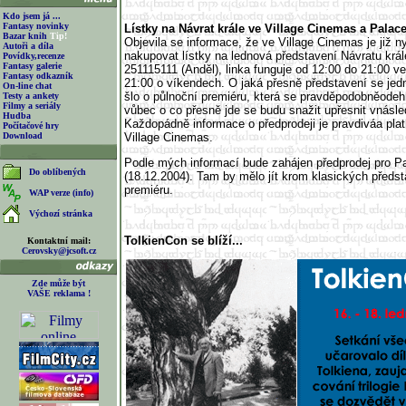
Kdo jsem já ...
Fantasy novinky
Lístky na Návrat krále ve Village Cinemas a Pala
Bazar knih
Tip!
Objevila se informace, že ve Village Cinemas je již 
Autoři a díla
nakupovat lístky na lednová představení Návratu krále
Povídky,recenze
Fantasy galerie
251115111 (Anděl), linka funguje od 12:00 do 21:00 v
Fantasy odkazník
21:00 o víkendech. O jaká přesně představení se je
On-line chat
šlo o půlnoční premiéru, která se pravděpodobněodehr
Testy a ankety
Filmy a seriály
vůbec o co přesně jde se budu snažit upřesnit vnásle
Hudba
Každopádně informace o předprodeji je pravdiváa plat
Počítačové hry
Download
Village Cinemas.
Podle mých informací bude zahájen předprodej pro P
Do oblíbených
(18.12.2004). Tam by mělo jít krom klasických předst
premiéru.
WAP verze (info)
Výchozí stránka
TolkienCon se blíží...
Kontaktní mail:
Cerovsky@jcsoft.cz
Zde může být
VAŠE reklama !