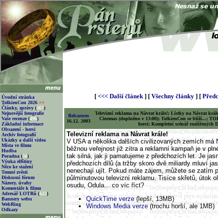
[
<<< Další článek
] [
Všechny články
] [
Předc
Úvodní stránka
TolkienCon 2026
>>
Články, zprávy
(
567
)
Nejnovější fotografie
Televizní reklama na Návrat krále!; Lístky na Návrat král
Belcarnen
Vaše recenze
(
496
)
Cinemas (doplněno v 13:00); TolkienCon se blíží...; TOR
16.12. 2003
Základní informace
herci; Kompletní scénář rozšířených D
Obsazení - herci
Televizní reklama na Návrat krále!
Archiv fotografií
Ukázky a další videa
V USA a několika dalších civilizovaných zemích má N
Místa ve filmu
běžnou veřejnost již zítra a reklamní kampaň je v pl
Hudba
tak silná, jak ji pamatujeme z předchozích let. Je jas
Poradna
(
50
)
Výuka elfštiny
předchozích dílů (a tržby skoro dvě miliardy mluví jas
Něco ke stažení
nenechají ujít. Pokud máte zájem, můžete se zatím 
Temné zvěsti
půlminutovou televizní reklamu. Tisíce skřetů, útok o
Diskusní fórum
Názory, úvahy
osudu, Odula... co víc říct?
Komentáře k filmu
Adresář LOTRů
(
622
)
QuickTime verze
(lepší, 13MB)
Bannery webu
WebRing
Windows Media verze
(trochu horší, ale 1MB)
Odkazy