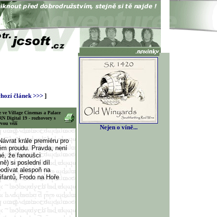
hozí článek >>>
]
e ve Village Cinemas a Palace
N Digital 19 - rozhovory s
vou věží
Nejen o víně...
ávrat krále premiéru pro
ném proudu. Pravda, není
né, že fanoušci
ně) si poslední díl
podívat alespoň na
lifantů, Frodo na Hoře