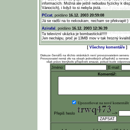
informacích. Možná ale ještě nebudou fyzicky k disp
Vánocích), i když to si nebyla jistá.
PCcat
, poidáno
16.12. 2003 20:59:08
Já se radši na to nekoukam, necham se překvapit:)
Azirafal
, poidáno
16.12. 2003 12:36:39
Ta televizní ukázka je bombastická!!!!!
Jen nechápu, proč je 13MB mov v tak hrozný kvalitě
[
Všechny komentáře
]
Diskuze čtenářů na těchto stránkách není provozovatelem serveru
Provozovatel nemá vliv na obsah jednotlivých příspěvků a nenese 
však právo kterýkoliv příspěvek smazat, pokud bude odporov
Jméno:
E-mail:
Komentář:
Upozorňovat na nové komentáře
-->
Přepiš heslo