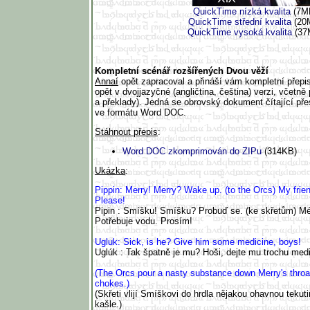
QuickTime nízká kvalita
(7M
QuickTime střední kvalita
(20
QuickTime vysoká kvalita
(37
Kompletní scénář rozšířených Dvou věží
Annaí
opět zapracoval a přináší vám kompletní přepi
opět v dvojjazyčné (angličtina, čeština) verzi, včetně p
a překlady). Jedná se obrovský dokument čítající pře
ve formátu Word DOC.
Stáhnout přepis
:
Word DOC zkomprimován do ZIPu
(314KB)
Ukázka
:
Pippin: Merry! Merry? Wake up. (to the Orcs) My frien
Please!
Pipin : Smíšku! Smíšku? Probuď se. (ke skřetům) Mém
Potřebuje vodu. Prosím!
Ugluk: Sick, is he? Give him some medicine, boys!
Uglúk : Tak špatně je mu? Hoši, dejte mu trochu med
(The Orcs pour a nasty substance down Merry's throa
chokes.)
(Skřeti vlijí Smíškovi do hrdla nějakou ohavnou teku
kašle.)