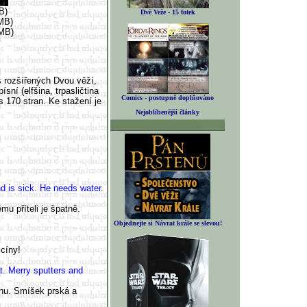
B)
Dvě Veže - 15 fotek
MB)
MB)
s rozšířených Dvou věží,
ísní (elfšina, trpasličtina
Comics - postupně doplňováno
s 170 stran. Ke stažení je
Nejoblíbenější články
d is sick. He needs water.
u příteli je špatně.
Objednejte si Návrat krále se slevou!
icíny!
t. Merry sputters and
tinu. Smíšek prská a