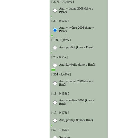
[ 2775 - 77,43% ]
Ano, v dubnu 2006 (kino v
Praze)
[ 33 - 0,92% ]
Ano, v květnu 2006 (kino v
Praze)
[ 109 - 3,04% ]
Ano, později (kino v Praze)
[ 25 - 0,7% ]
Ano, kdykoliv (kino v Brně)
[ 304 - 8,48% ]
Ano, v dubnu 2006 (kino v
Brně)
[ 16 - 0,45% ]
Ano, v květnu 2006 (kino v
Brně)
[ 17 - 0,47% ]
Ano, později (kino v Brně)
[ 52 - 1,45% ]
Spíše ne