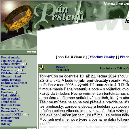
[ <<< Další článek ] [
Všechny články
] [
Předc
Úvodní stránka
TolkienCon 2026
>>
Články, zprávy
(
567
)
Nejnovější fotografie
Belcarnen
Pozvánka na TolkienC
Vaše recenze
(
496
)
09.11.2023
Základní informace
TolkienCon se odehraje
19. až 21. ledna 2024
znovu 
Obsazení - herci
Archiv fotografií
ZŠ Grafická. A bude to
jubilejní dvacátý ročník
! Pop
Ukázky a další videa
pořádán v roce 2003 k výročí 111. narozenin J.R.R. To
Místa ve filmu
filmové mánie Pána prstenů, a poté – s výjimkou dv
Hudba
Poradna
(
50
)
každý další leden. Pevně věříme, že i tentokrát nás č
Výuka elfštiny
atmosféra a příjemné setkání všech těch, kterým učar
Něco ke stažení
Těšit se můžete nejen na své přátelé a pravidelné ú
Temné zvěsti
Diskusní fórum
též přednášky, zanícené debaty a hudební vystoupení 
Názory, úvahy
průběhu celého víkendu improvizovaná. Jako vždy o
Komentáře k filmu
Adresář LOTRů
(
622
)
zdaleka není určen jen těm, co už mají za sebou něko
Bannery webu
Moc rádi uvítáme nové tváře a poznáme další tolkie
WebRing
lednu?
Odkazy