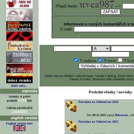
-->
Přepiš heslo
Informovat o nových komentářích k t
E-mail:
V nadpisu
V textu
V kom
Zadejte text pro hledání v eláncích (napo. Gandalf
A
Balrog, Elijah Wood
Faramir
A
Frodo). Minimální délka hledaného slova j
Další weby...
Poslední elánky / novinky
Stránky si právě
1295
prohlíží
lidí
Pozvánka na TolkienCon 2024
Celkem návštěvníků
22680883
Dne
09.11.2023
napsal
Belcarnen
, ce
Pozvánka na TolkienCon 2023
English version here