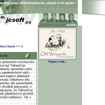
hozí článek >>>
]
on 2024
Nejen o víně...
v prostorách smíchovské
rvé byl TolkienCon
lkiena, uprostřed zuřící
ou pandemických roků –
eká tradiční přátelská
ovalo Tolkienovo dílo.
častníky, ale samozřejmě
oficiálně plánovaná i v
pakujeme, že TolkienCon
lik předchozích ročníků!
novské nadšence. Tak v