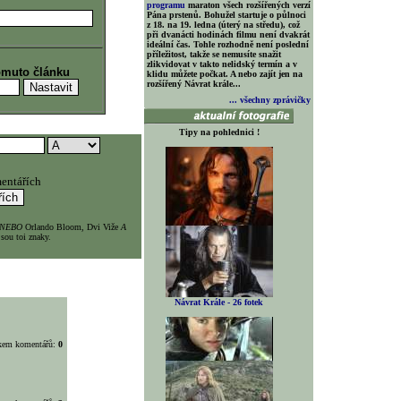
programu
maraton všech rozšířených verzí
Pána prstenů. Bohužel startuje o půlnoci
z 18. na 19. ledna (úterý na středu), což
při dvanácti hodinách filmu není dvakrát
ideální čas. Tohle rozhodně není poslední
příležitost, takže se nemusíte snažit
zlikvidovat v takto nelidský termín a v
omuto článku
klidu můžete počkat. A nebo zajít jen na
rozšířený Návrat krále...
... všechny zprávičky
Tipy na pohlednici !
entářích
NEBO
Orlando Bloom, Dvi Viže
A
sou toi znaky.
Návrat Krále - 26 fotek
lkem komentářů:
0