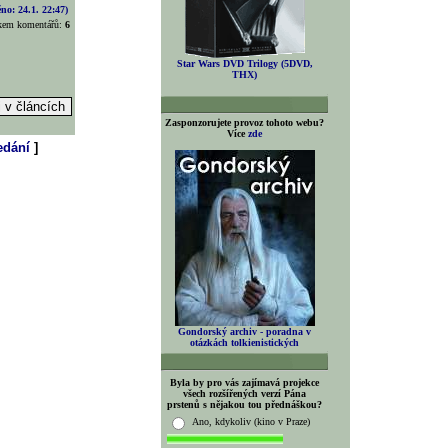
o: 24.1. 22:47)
lkem komentářů:
6
Star Wars DVD Trilogy (5DVD,
?
THX)
Zasponzorujete provoz tohoto webu?
Více
zde
edání
]
Gondorský archiv - poradna v
otázkách tolkienistických
Byla by pro vás zajímavá projekce
všech rozšířených verzí Pána
prstenů s nějakou tou přednáškou?
Ano, kdykoliv (kino v Praze)