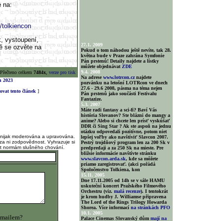
e na:
/tolkiencon
, vystoupení,
27.1. 2009
tě se ozvěte na
Pokud o tom náhodou ještě nevíte, tak 28.
května bude v Praze zahrána Symfonie
Pán prstenů! Detaily najdete a lístky
můžete objednávat
ZDE
9.4. 2008
Přečteno celkem
7484x
,
verze pro tisk
Na adrese
www.lotrcon.cz
najdete
n 2023
pozvánku na letošní LOTRcon ve dnech
27.6 - 29.6 2008, pásma na téma nejen
vat tento článek
]
Pán prstenů jako součásti Festivalu
Fantazize.
5.3. 2007
Máte radi fantasy a sci-fi? Baví Vás
história Slovanov? Ste blázni do mangy a
anime? Alebo si chcete len prísť vyskúšať
DDR či Sing Star ? Ak ste aspoň na jednu
otázku odpovedali pozitívne, potom niet
 nijak moderována a upravována.
lepšej voľby ako navštíviť Slavcon 2007.
za ni zodpovědnost. Vyhrazuje si
Pestrý trojdňový program len za 200 Sk v
at normám slušného chování.
predpredaji a za 250 Sk na mieste. Pre
bližsie informácie navštívte stránku
www.slavcon.arda.sk
, kde sa môžete
priamo zaregistrovať. (akci pořádá
Spoločenstvo Tolkiena, kon
15.11. 2005
Dne 17.11.2005 od 14h se v sále HAMU
uskuteční koncert Pražského Filmového
Orchestru (viz.
malá recenze
). I tentokrát
je krom hudby J. Williamse připravena
The Lord of the Rings Trilogy Howarda
Shorea. Více informací
na stránkách PFO
10.1. 2005
 mailem?
Palace Cinemas Slovanský dům
mají na