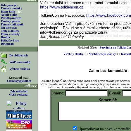
Veškeré další informace a registrační formulář najdet
Kdo jsem já ...
https://www.tolkiencon.cz
Fantasy novinky
Bazar knih
Tip!
Autoři a díla
TolkienCon na Facebooku:
https://www.facebook.com
Povídky,recenze
Fantasy galerie
Jsme otevřeni Vašim příspěvkům ve formě přednášek
Fantasy odkazník
workshopů... Pokud se s čímkoliv chcete přidat, urči
On-line chat
Testy a ankety
info@tolkiencon.cz
.Za pořadatele zdraví
Filmy a seriály
Jan „Belcarnen“ Čeřovský
Hudba
Počítačové hry
Download
Předchozí článek -
Pozvánka na TolkienCo
[
Všechny články
] [
Nejoblíbenější články
] [
Komento
Do oblíbených
WAP verze (info)
Výchozí stránka
Zatím bez komentářů
Kontaktní mail:
Cerovsky@jcsoft.cz
Diskuze čtenářů na těchto stránkách není provozovatelem serveru
Provozovatel nemá vliv na obsah jednotlivých příspěvků a nenese 
však právo kterýkoliv příspěvek smazat, pokud bude odporov
Zde může být
Jméno:
E-mail:
VAŠE reklama !
Komentář:
Upozorňovat na nové komentáře