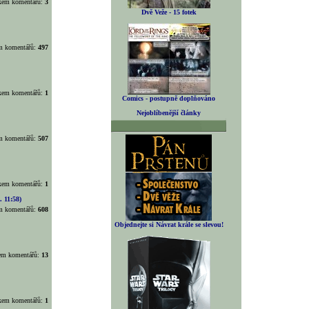
lkem komentářů:
3
Dvě Veže - 15 fotek
em komentářů:
497
lkem komentářů:
1
Comics - postupně doplňováno
Nejoblíbenější články
em komentářů:
507
lkem komentářů:
1
. 11:58)
em komentářů:
608
Objednejte si Návrat krále se slevou!
kem komentářů:
13
lkem komentářů:
1