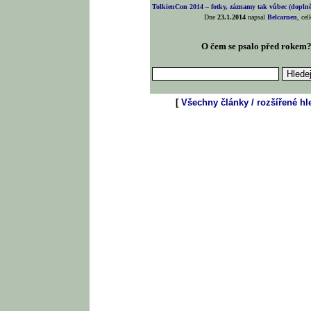
TolkienCon 2014 – fotky, záznamy tak vůbec (doplněn
Dne
23.1.2014
napsal
Belcarnen
, ce
O čem se psalo před rokem
[
Všechny články / rozšířené hl