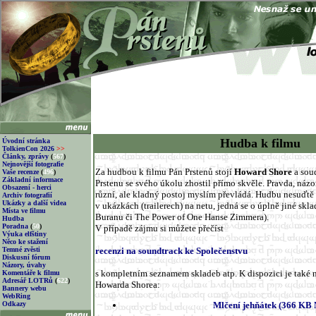
Hudba k filmu
Úvodní stránka
TolkienCon 2026
>>
Články, zprávy
(
567
)
Nejnovější fotografie
Za hudbou k filmu Pán Prstenů stojí
Howard Shore
a sou
Vaše recenze
(
496
)
Základní informace
Prstenu se svého úkolu zhostil přímo skvěle. Pravda, názo
Obsazení - herci
různí, ale kladný postoj myslím převládá. Hudbu nesuďtě 
Archiv fotografií
Ukázky a další videa
v ukázkách (trailerech) na netu, jedná se o úplně jiné sk
Místa ve filmu
Buranu či The Power of One Hanse Zimmera).
Hudba
Poradna
(
50
)
V případě zájmu si můžete přečíst
Výuka elfštiny
Něco ke stažení
Temné zvěsti
recenzi na soundtrack ke Společenstvu
Diskusní fórum
Názory, úvahy
s kompletním seznamem skladeb atp. K dispozici je také 
Komentáře k filmu
Adresář LOTRů
(
622
)
Howarda Shorea:
Bannery webu
WebRing
Odkazy
Mlčení jehňátek (366 KB