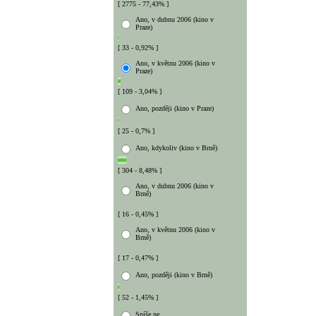
[ 2775 - 77,43% ]
Ano, v dubnu 2006 (kino v
Praze)
[ 33 - 0,92% ]
Ano, v květnu 2006 (kino v
Praze)
[ 109 - 3,04% ]
Ano, později (kino v Praze)
[ 25 - 0,7% ]
Ano, kdykoliv (kino v Brně)
[ 304 - 8,48% ]
Ano, v dubnu 2006 (kino v
Brně)
[ 16 - 0,45% ]
Ano, v květnu 2006 (kino v
Brně)
[ 17 - 0,47% ]
Ano, později (kino v Brně)
[ 52 - 1,45% ]
Spíše ne