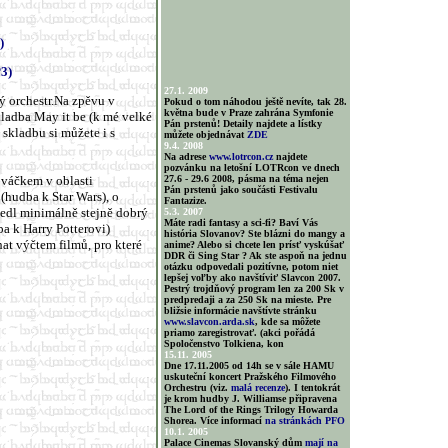
)
3)
27.1. 2009
 orchestr.Na zpěvu v
Pokud o tom náhodou ještě nevíte, tak 28.
května bude v Praze zahrána Symfonie
skladba May it be (k mé velké
Pán prstenů! Detaily najdete a lístky
 skladbu si můžete i s
můžete objednávat
ZDE
9.4. 2008
Na adrese
www.lotrcon.cz
najdete
pozvánku na letošní LOTRcon ve dnech
ováčkem v oblasti
27.6 - 29.6 2008, pásma na téma nejen
Pán prstenů jako součásti Festivalu
 (hudba k Star Wars), o
Fantazize.
vedl minimálně stejně dobrý
5.3. 2007
Máte radi fantasy a sci-fi? Baví Vás
a k Harry Potterovi)
história Slovanov? Ste blázni do mangy a
at výčtem filmů, pro které
anime? Alebo si chcete len prísť vyskúšať
DDR či Sing Star ? Ak ste aspoň na jednu
otázku odpovedali pozitívne, potom niet
lepšej voľby ako navštíviť Slavcon 2007.
Pestrý trojdňový program len za 200 Sk v
predpredaji a za 250 Sk na mieste. Pre
bližsie informácie navštívte stránku
www.slavcon.arda.sk
, kde sa môžete
priamo zaregistrovať. (akci pořádá
Spoločenstvo Tolkiena, kon
15.11. 2005
Dne 17.11.2005 od 14h se v sále HAMU
uskuteční koncert Pražského Filmového
Orchestru (viz.
malá recenze
). I tentokrát
je krom hudby J. Williamse připravena
The Lord of the Rings Trilogy Howarda
Shorea. Více informací
na stránkách PFO
10.1. 2005
Palace Cinemas Slovanský dům
mají na