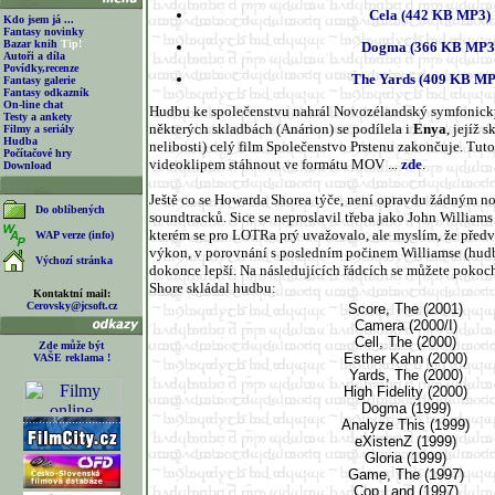
Cela (442 KB MP3)
Kdo jsem já ...
Fantasy novinky
Bazar knih
Tip!
Dogma (366 KB MP3
Autoři a díla
Povídky,recenze
The Yards (409 KB MP
Fantasy galerie
Fantasy odkazník
On-line chat
Hudbu ke společenstvu nahrál Novozélandský symfonický
Testy a ankety
některých skladbách (Anárion) se podílela i
Enya
, jejíž 
Filmy a seriály
Hudba
nelibosti) celý film Společenstvo Prstenu zakončuje. Tuto
Počítačové hry
videoklipem stáhnout ve formátu MOV ...
zde
.
Download
Ještě co se Howarda Shorea týče, není opravdu žádným n
Do oblíbených
soundtracků. Sice se neproslavil třeba jako John Williams
kterém se pro LOTRa prý uvažovalo, ale myslím, že před
WAP verze (info)
výkon, v porovnání s posledním počinem Williamse (hudb
Výchozí stránka
dokonce lepší. Na následujících řádcích se můžete pokoch
Shore skládal hudbu:
Kontaktní mail:
Cerovsky@jcsoft.cz
Score, The (2001)
Camera (2000/I)
Cell, The (2000)
Zde může být
Esther Kahn (2000)
VAŠE reklama !
Yards, The (2000)
High Fidelity (2000)
Dogma (1999)
Analyze This (1999)
eXistenZ (1999)
Gloria (1999)
Game, The (1997)
Cop Land (1997)