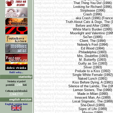
That Thing You Do! (1996)
Looking for Richard (1996)
Striptease (1996)
Crash (1996)
... aka Crash (1996) (Franc
Truth About Cats & Dogs, The (
Before and After (1996)
White Man's Burden (1995
Moonlight and Valentino (199
Se7en (1995)
Client, The (1994)
Nobody's Fool (1994)
Ed Wood (1994)
Philadelphia (1993)
Mrs. Doubtfire (1993)
M. Butterfly (1993)
Guilty as Sin (1993)
Sliver (1993)
Prelude to a Kiss (1992)
Další weby...
Single White Female (1992
Naked Lunch (1991)
Stránky si právě
Kiss Before Dying, A (1991
1268
prohlíží
lidí
Silence of the Lambs, The (1
Lemon Sisters, The (1990)
Celkem návštěvníků
Made in Milan (1990)
22682737
Innocent Man, An (1989)
Local Stigmatic, The (1989
English version here
She-Devil (1989)
Signs of Life (1989)
Moving (1988)