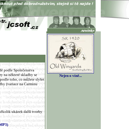
dě podle Společenstva
ry na některé skladby se
Nejen o víně...
podle toho, co můžete slyšet
ladby (variace na Carminu
několik ukázek další tvorby
 MP3)