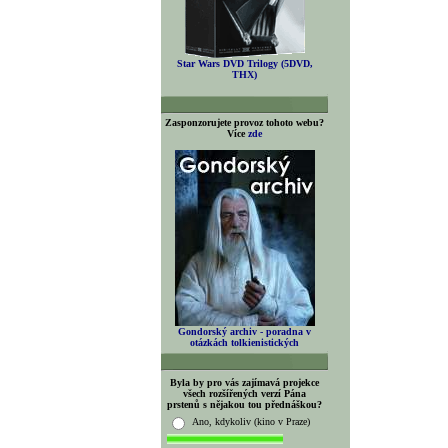
Star Wars DVD Trilogy (5DVD,
THX)
Zasponzorujete provoz tohoto webu?
Více
zde
Gondorský archiv - poradna v
otázkách tolkienistických
Byla by pro vás zajímavá projekce
všech rozšířených verzí Pána
prstenů s nějakou tou přednáškou?
Ano, kdykoliv (kino v Praze)