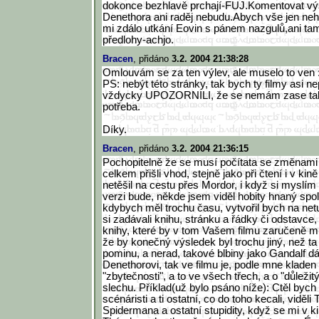
dokonce bezhlavě prchají-FUJ.Komentovat vý
Denethora ani raděj nebudu.Abych vše jen neh
mi zdálo utkání Eovin s pánem nazgulů,ani ta
předlohy-achjo.
Bracen
, přidáno
3.2. 2004 21:38:28
Omlouvám se za ten výlev, ale muselo to ven 
PS: nebýt této stránky, tak bych ty filmy asi n
vždycky UPOZORNILI, že se nemám zase tak tě
potřeba.
Díky.
Bracen
, přidáno
3.2. 2004 21:36:15
Pochopitelně že se musí počítata se změnami
celkem přišli vhod, stejně jako při čtení i v ki
netěšil na cestu přes Mordor, i když si myslím
verzi bude, někde jsem viděl hobity hnaný spol
kdybych měl trochu času, vytvořil bych na netu
si zadávali knihu, stránku a řádky či odstavce
knihy, které by v tom Vašem filmu zaručeně mu
že by konečný výsledek byl trochu jiný, než t
pominu, a nerad, takové blbiny jako Gandalf dá
Denethorovi, tak ve filmu je, podle mne kladen
"zbytečnosti", a to ve všech třech, a o "důležit
slechu. Příklad(už bylo psáno níže): Ctěl bych 
scénáristi a ti ostatní, co do toho kecali, viděli
Spidermana a ostatní stupidity, když se mi v ki