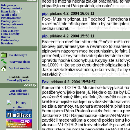
nebo se možná nechal zlákat prachama, to ne
Kdo jsem já ...
případě,to není Pán prstenů, co natočil.
Fantasy novinky
Bazar knih
Tip!
pip
, přidáno
4.2. 2004 16:06:11
Autoři a díla
Povídky,recenze
Fox:- Musím přiznat, že " odchod" Denethona 
Fantasy galerie
rozesmál, ale přístupnost filmu by se tím jaksi
Fantasy odkazník
On-line chat
nechali uhořet.
Testy a ankety
Filmy a seriály
pip
, přidáno
4.2. 2004 15:58:11
Hudba
Počítačové hry
Bracen.- co máš furt stím chuj? nějak mě to n
Download
takovej patvar neslyšel a nevím co to znamená
pipinovím názorem moc nesouhlasim, je fakt, 
Do oblíbených
pozměnil, ale vy se chováte jako by ste to sami
opravdu hodně úpochybuju. Kdyby ste si to vyz
WAP verze (info)
na 100% jit, že se po dvou dnech připlazíte a 
Výchozí stránka
Jak mužete kritizovat něco, o čem víte, že by
nezvládli?
Kontaktní mail:
Cerovsky@jcsoft.cz
Fox
, přidáno
4.2. 2004 15:54:57
Komentář k LOTR 3. Musím se tu vyplakat n
Zde může být
postižených, jako jsem já. Nejde o to, že by L
VAŠE reklama !
vyloženě špatný film, ale fakt, že světlá nitka
křehké a nejisté naděje na vítězství dobra ve 
se zla a temnoty, ta ponurá atmosféra plná stra
čemu jsem Pána Prstenů asi 4x četl, mi tu pro
Jackson z LOTRa jednoduše udělal ARMAGEDO
zavděčil mecenášům a obecně pokleslému k
vkusu... V LOTR 3 mi krev obzvláště pila všud
hudba, která mi prostě nedovolila se BÁT!!! D