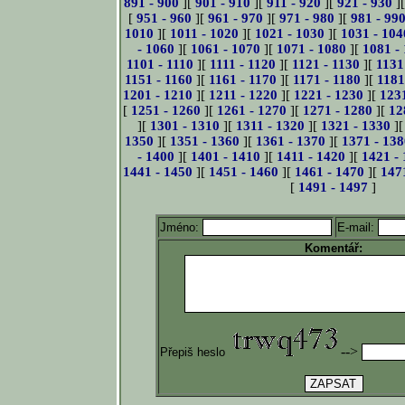
891 - 900
][
901 - 910
][
911 - 920
][
921 - 930
]
[
951 - 960
][
961 - 970
][
971 - 980
][
981 - 99
1010
][
1011 - 1020
][
1021 - 1030
][
1031 - 104
- 1060
][
1061 - 1070
][
1071 - 1080
][
1081 -
1101 - 1110
][
1111 - 1120
][
1121 - 1130
][
1131
1151 - 1160
][
1161 - 1170
][
1171 - 1180
][
1181
1201 - 1210
][
1211 - 1220
][
1221 - 1230
][
123
[
1251 - 1260
][
1261 - 1270
][
1271 - 1280
][
12
][
1301 - 1310
][
1311 - 1320
][
1321 - 1330
]
1350
][
1351 - 1360
][
1361 - 1370
][
1371 - 138
- 1400
][
1401 - 1410
][
1411 - 1420
][
1421 -
1441 - 1450
][
1451 - 1460
][
1461 - 1470
][
147
[
1491 - 1497
]
Jméno:
E-mail:
Komentář:
-->
Přepiš heslo