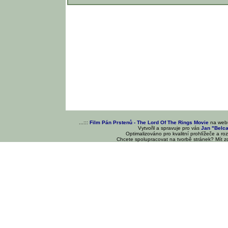
...:::
Film Pán Prstenů - The Lord Of The Rings Movie
na we
Vytvořil a spravuje pro vás
Jan "Belc
Optimalizováno pro kvalitní prohlížeče a ro
Chcete spolupracovat na tvorbě stránek? Mít 