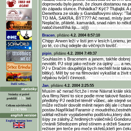
doprovodu bylo jasné, že zlouni dostanou na pr
do západu slunce. Pohádka? Kýč? Tfujtajbl. A
Denethora ze skály s Gandalfovými slovy: "Ta
TO MÁ, SAKRA, BÝT??? Ač nerad, místy jse
Neplačte, přátelé. kamarádi, snad nám to něk
natočí/sestříhá líp... :o)))
Bracen
, přidáno
4.2. 2004 8:57:10
Chipp: Arwen leží v listí jen v lesích Lorienu, j
po té, co chuj odejde do věčných lovišť.
pipin
, přidáno
4.2. 2004 7:49:37
Souhlasím s Bracenem a janem, takhle dobrej
neviděl. PJ stojí jako režisér za úplný ..... a ne
PJ v Dračím doupěti(já bych nechtěl hrát tak
blitky). Měl by se na filmování vykašlat a živit 
nějakou tvůrčí činností.
Další weby...
Jan
, přidáno
4.2. 2004 2:25:55
Musím ač nerad říct,že i mne Návrat krále skla
Stránky si právě
dva filmy.Není to sice podle mne takové fiask
1176
prohlíží
lidí
předlohy PJ nedržel téměř vůbec, ale stejně se
může režisér dovolit měnit nejen děj ale i char
Celkem návštěvníků
22707006
postav.Například Faramir-z moudrého,čestné
udělal režisér vyplašeného podšívku,který dok
šípy ze zálohy.Z hrdinných válečníků Gondoru,k
English version here
chránili Středozem před stínem a drželi Sauro
režiser jen terče pro meče skřetů,kteří jen čeka