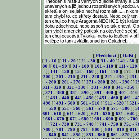
Théoden s hrstku věrných z jedné strany a Éo
unavených a již jednou rozprášených jezdců, v
skřetů a oni se jako nechaj rozmlátit ...., niko
tam chybí to, co skřety dostalo. Nebo celý ten 
ten chuj co hraje Aragorna NECHCE být krále
dobu zdechnout, nebo aspoň se tak chová. Opr
jsm viděl americký potlesk na otevřené scéně
ten chuj ocucává Tylorku, nebo to loučení v pří
nejlépe to tam zvládla snad jen Galadriel.
[
Předchozí
] [
Další
]
[
1 - 10
][
11 - 20
][
21 - 30
][
31 - 40
][
41 - 50
]
80
][
81 - 90
][
91 - 100
][
101 - 110
][
111 - 120
][
141 - 150
][
151 - 160
][
161 - 170
][
171 - 1
200
][
201 - 210
][
211 - 220
][
221 - 230
][
231 
- 260
][
261 - 270
][
271 - 280
][
281 - 290
][
2
311 - 320
][
321 - 330
][
331 - 340
][
341 - 350
]
[
371 - 380
][
381 - 390
][
391 - 400
][
401 - 410
][
431 - 440
][
441 - 450
][
451 - 460
][
461 - 4
490
][
491 - 500
][
501 - 510
][
511 - 520
][
521 
- 550
][
551 - 560
][
561 - 570
][
571 - 580
][
5
601 - 610
][
611 - 620
][
621 - 630
][
631 - 640
]
[
661 - 670
][
671 - 680
][
681 - 690
][
691 - 700
][
721 - 730
][
731 - 740
][
741 - 750
][
751 - 7
780
][
781 - 790
][
791 - 800
][
801 - 810
][
811 
- 840
][
841 - 850
][
851 - 860
][
861 - 870
][
8