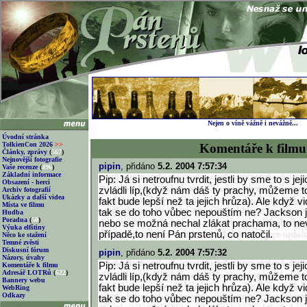
Nejen o víně vážně i nevážně...
Úvodní stránka
TolkienCon 2026
>>
Komentáře k filmu
Články, zprávy
(
567
)
Nejnovější fotografie
pipin
, přidáno
5.2. 2004 7:57:34
Vaše recenze
(
496
)
Základní informace
Pip: Já si netroufnu tvrdit, jestli by sme to s j
Obsazení - herci
zvládli líp,(když nám dáš ty prachy, můžeme t
Archiv fotografií
Ukázky a další videa
fakt bude lepší než ta jejich hrůza). Ale když 
Místa ve filmu
tak se do toho vůbec nepouštím ne? Jackson j
Hudba
Poradna
(
50
)
nebo se možná nechal zlákat prachama, to ne
Výuka elfštiny
případě,to není Pán prstenů, co natočil.
Něco ke stažení
Temné zvěsti
Diskusní fórum
pipin
, přidáno
5.2. 2004 7:57:32
Názory, úvahy
Pip: Já si netroufnu tvrdit, jestli by sme to s j
Komentáře k filmu
Adresář LOTRů
(
622
)
zvládli líp,(když nám dáš ty prachy, můžeme t
Bannery webu
fakt bude lepší než ta jejich hrůza). Ale když 
WebRing
Odkazy
tak se do toho vůbec nepouštím ne? Jackson j