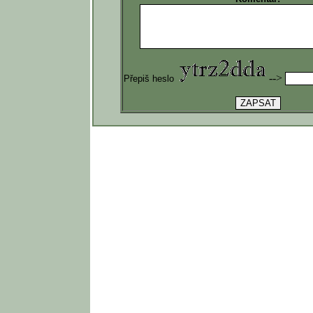
-->
Přepiš heslo