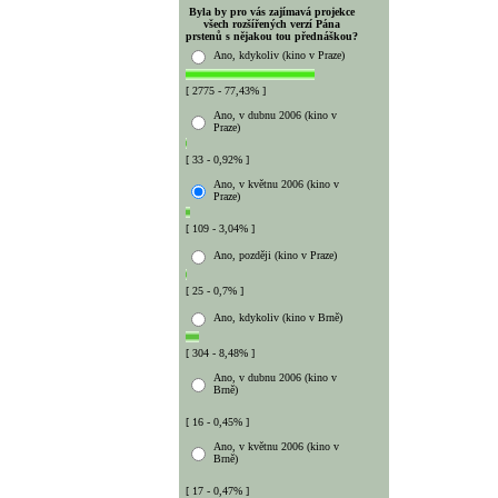
Byla by pro vás zajímavá projekce
všech rozšířených verzí Pána
prstenů s nějakou tou přednáškou?
Ano, kdykoliv (kino v Praze)
[ 2775 - 77,43% ]
Ano, v dubnu 2006 (kino v
Praze)
[ 33 - 0,92% ]
Ano, v květnu 2006 (kino v
Praze)
[ 109 - 3,04% ]
Ano, později (kino v Praze)
[ 25 - 0,7% ]
Ano, kdykoliv (kino v Brně)
[ 304 - 8,48% ]
Ano, v dubnu 2006 (kino v
Brně)
[ 16 - 0,45% ]
Ano, v květnu 2006 (kino v
Brně)
[ 17 - 0,47% ]