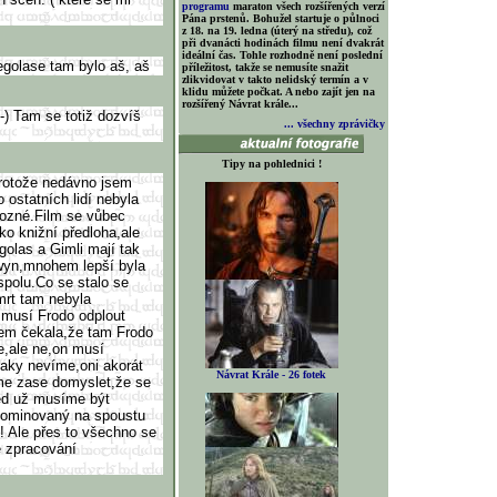
programu
maraton všech rozšířených verzí
Pána prstenů. Bohužel startuje o půlnoci
z 18. na 19. ledna (úterý na středu), což
při dvanácti hodinách filmu není dvakrát
ideální čas. Tohle rozhodně není poslední
golase tam bylo aš, aš
příležitost, takže se nemusíte snažit
zlikvidovat v takto nelidský termín a v
klidu můžete počkat. A nebo zajít jen na
rozšířený Návrat krále...
;-) Tam se totiž dozvíš
... všechny zprávičky
Tipy na pohlednici !
protože nedávno jsem
 ostatních lidí nebyla
rozné.Film se vůbec
o knižní předloha,ale
olas a Gimli mají tak
owyn,mnohem lepší byla
spolu.Co se stalo se
mrt tam nebyla
 musí Frodo odplout
sem čekala,že tam Frodo
e,ale ne,on musí
taky nevíme,oni akorát
Návrat Krále - 26 fotek
áme zase domyslet,že se
ted už musíme být
 nominovaný na spoustu
! Ale přes to všechno se
vé zpracování