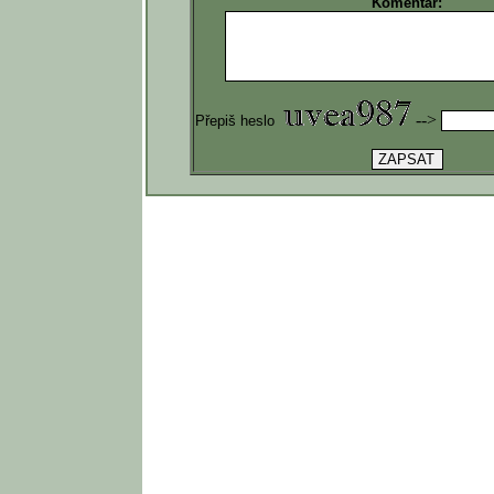
Komentář:
-->
Přepiš heslo