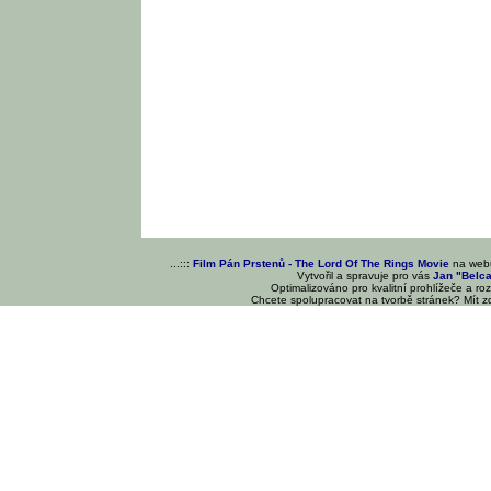
...:::
Film Pán Prstenů - The Lord Of The Rings Movie
na we
Vytvořil a spravuje pro vás
Jan "Belc
Optimalizováno pro kvalitní prohlížeče a ro
Chcete spolupracovat na tvorbě stránek? Mít 