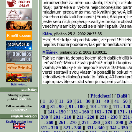
prirodovedne zamerenou skolu, tk vim, ze zak
rikaji: partnerka si vybira nejschopnejsiho part
mladatum preda maximalne kvalitni geny. A jeli
vsechno dokazali hrdinove (Frodo, Aragorn, Le
jeste se u nich projevuji kvality v moralni oblast
vsechny samicky touzi se s nimi sparit. Jasn
Klára
, přidáno
25.2. 2002 20:33:35
Eva, Bel : kdyz si predstavim, ze pred 15ti let
nejspis hodne podobne, tak jim to nedokazu "mi
Míšánek
, přidáno
25.2. 2002 18:09:11
Tak se nám ta debata kolem těch dalších dílů 
teď vážně. Mnozí z vás jistě už mají tu kopii na
všimli, že titulky k ní nejsou zrovna 100%ní. J
verzí sestavil svou vlastní a posadil je pokud
jednotlivých dialogů (byla to fuška, 40 hodin p
zájem, ozvěte se, rád vám je majlem zašlu.
Další weby...
Stránky si právě
[
Předchozí
] [
Další
]
1245
prohlíží
lidí
[
1 - 10
][
11 - 20
][
21 - 30
][
31 - 40
][
41 - 50
]
80
][
81 - 90
][
91 - 100
][
101 - 110
][
111 - 120
Celkem návštěvníků
22692052
][
141 - 150
][
151 - 160
][
161 - 170
][
171 - 1
200
][
201 - 210
][
211 - 220
][
221 - 230
][
231 
English version here
- 260
][
261 - 270
][
271 - 280
][
281 - 290
][
2
311 - 320
][
321 - 330
][
331 - 340
][
341 - 350
]