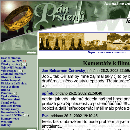
Nejen o víně vážně i nevážně...
Úvodní stránka
TolkienCon 2026
>>
Komentáře k film
Články, zprávy
(
567
)
Nejnovější fotografie
Jan Belcarnen Čeřovský
, přidáno
26.2. 2002 22:59
Vaše recenze
(
496
)
Základní informace
Jop .. tak Gilliam by mne zajímal taky :) to by 
Obsazení - herci
Archiv fotografií
drsňárna .. něco ve stylu epizody "Restaurace
Ukázky a další videa
:o)
Místa ve filmu
Hudba
upírek
, přidáno
26.2. 2002 21:58:48
Poradna
(
50
)
Výuka elfštiny
nevím jak vás, ale mě docela naštval hned první 
Něco ke stažení
Temné zvěsti
přeložili jako Spulečenstvo prstenůůůůůůů!!!!!
Diskusní fórum
hobitci a další středozemáci měli málo práce 
Názory, úvahy
Komentáře k filmu
Adresář LOTRů
(
622
)
Eva
, přidáno
26.2. 2002 19:10:45
Bannery webu
Ivetir:Tak s obrázkem to bude problém,já jsem
WebRing
Odkazy
antitalent...