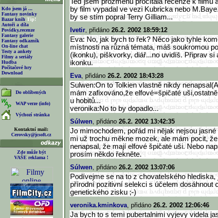
Teď jsem prozměnu pročítala recenze k filmu a
by film vypadal ve vezi Kubricka nebo M.Baye
Kdo jsem já ...
Fantasy novinky
by se stím popral Terry Gilliam...
Bazar knih
Tip!
Autoři a díla
Ivetir
, přidáno
26.2. 2002 18:59:12
Povídky,recenze
Fantasy galerie
Eva: No, jak bych to řek? Něco jako tyhle kom
Fantasy odkazník
On-line chat
místnosti na různá témata, máš soukromou poš
Testy a ankety
(ikonku), piškvorky, diář...no uvidíš. Připrav si
Filmy a seriály
ikonku.
Hudba
Počítačové hry
Download
Eva
, přidáno
26.2. 2002 18:43:28
Sulwen:On to Tolkien vlastně nikdy nenapsal(A
mám zafixováno,že elfové=špičaté uši,ostatně
Do oblíbených
u hobitů...
WAP verze (info)
veronika:No to by dopadlo...
Výchozí stránka
Súlwen
, přidáno
26.2. 2002 13:42:35
Kontaktní mail:
Jo mimochodem, pořád mi nějak nejsou jasné 
Cerovsky@jcsoft.cz
mi už trochu měkne mozek, ale mám pocit, že 
nenapsal, že mají elfové špičaté uši. Nebo nap
Zde může být
prosím někdo řekněte.
VAŠE reklama !
Súlwen
, přidáno
26.2. 2002 13:07:06
Podívejme se na to z chovatelského hlediska, 
přírodní pozitivní selekci s účelem dosáhnout 
genetického zisku ;-)
veronika.kminkova
, přidáno
26.2. 2002 12:06:46
Ja bych to s temi pubertalnimi vyjevy videla jas