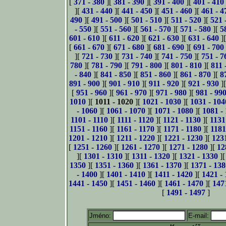
[
371 - 380
][
381 - 390
][
391 - 400
][
401 - 410
][
431 - 440
][
441 - 450
][
451 - 460
][
461 - 4
490
][
491 - 500
][
501 - 510
][
511 - 520
][
521 
- 550
][
551 - 560
][
561 - 570
][
571 - 580
][
5
601 - 610
][
611 - 620
][
621 - 630
][
631 - 640
]
[
661 - 670
][
671 - 680
][
681 - 690
][
691 - 700
][
721 - 730
][
731 - 740
][
741 - 750
][
751 - 7
780
][
781 - 790
][
791 - 800
][
801 - 810
][
811 
- 840
][
841 - 850
][
851 - 860
][
861 - 870
][
8
891 - 900
][
901 - 910
][
911 - 920
][
921 - 930
]
[
951 - 960
][
961 - 970
][
971 - 980
][
981 - 99
1010
][
1011 - 1020
][
1021 - 1030
][
1031 - 104
- 1060
][
1061 - 1070
][
1071 - 1080
][
1081 -
1101 - 1110
][
1111 - 1120
][
1121 - 1130
][
1131
1151 - 1160
][
1161 - 1170
][
1171 - 1180
][
1181
1201 - 1210
][
1211 - 1220
][
1221 - 1230
][
123
[
1251 - 1260
][
1261 - 1270
][
1271 - 1280
][
12
][
1301 - 1310
][
1311 - 1320
][
1321 - 1330
]
1350
][
1351 - 1360
][
1361 - 1370
][
1371 - 138
- 1400
][
1401 - 1410
][
1411 - 1420
][
1421 -
1441 - 1450
][
1451 - 1460
][
1461 - 1470
][
147
[
1491 - 1497
]
Jméno:
E-mail: