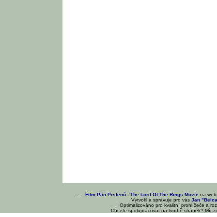
...:::
Film Pán Prstenů - The Lord Of The Rings Movie
na we
Vytvořil a spravuje pro vás
Jan "Belc
Optimalizováno pro kvalitní prohlížeče a ro
Chcete spolupracovat na tvorbě stránek? Mít 