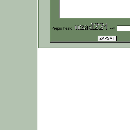
-->
Přepiš heslo