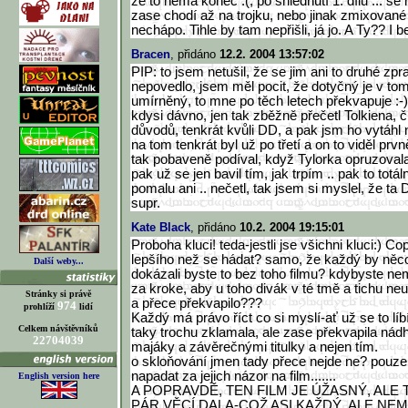
že to nemá konec :(, po shlédnutí 1. dílu ... se 
zase chodí až na trojku, nebo jinak zmixované 
nechápo. Tihle by tam nepřišli, já jo. A Ty?? I 
Bracen
, přidáno
12.2. 2004 13:57:02
PIP: to jsem netušil, že se jim ani to druhé z
nepovedlo, jsem měl pocit, že dotyčný je v tomt
umírněný, to mne po těch letech překvapuje :-)
kdysi dávno, jen tak zběžně přečetl Tolkiena, č
důvodů, tenkrát kvůli DD, a pak jsm ho vytáhl
na tom tenkrát byl už po třetí a on to viděl prv
tak pobaveně podíval, když Tylorka opruzoval
pak už se jen bavil tím, jak trpím .. pak to totál
pomalu ani .. nečetl, tak jsem si myslel, že ta
supr.
Kate Black
, přidáno
10.2. 2004 19:15:01
Proboha kluci! teda-jestli jse všichni kluci:) C
lepšího než se hádat? samo, že každý by něco ud
Další weby...
dokázali byste to bez toho filmu? kdybyste nem
za kroke, aby u toho divák v té tmě a tichu neu
Stránky si právě
a přece překvapilo???
974
prohlíží
lidí
Každý má právo říct co si myslí-ať už se to líb
Celkem návštěvníků
taky trochu zklamala, ale zase překvapila ná
22704039
majáky a závěrečnými titulky a nejen tím.
o skloňování jmen tady přece nejde ne? pouze 
napadat za jejich názor na film.......
English version here
A POPRAVDĚ, TEN FILM JE ÚŽASNÝ, ALE
PÁR VĚCÍ DALA-COŽ ASI KAŽDÝ. ALE NEM