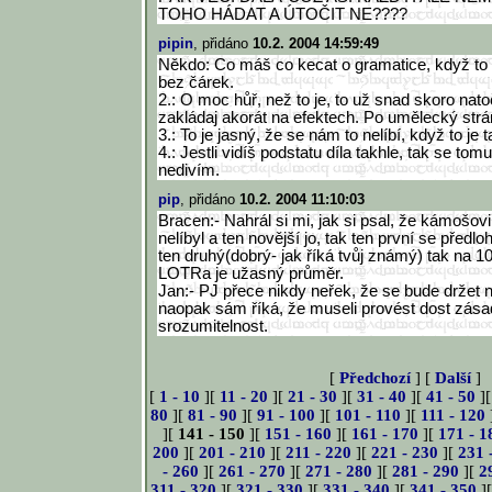
TOHO HÁDAT A ÚTOČIT NE????
pipin
, přidáno
10.2. 2004 14:59:49
Někdo: Co máš co kecat o gramatice, když to
bez čárek.
2.: O moc hůř, než to je, to už snad skoro natoč
zakládaj akorát na efektech. Po umělecký strán
3.: To je jasný, že se nám to nelíbí, když to je 
4.: Jestli vidíš podstatu díla takhle, tak se tom
nedivím.
pip
, přidáno
10.2. 2004 11:10:03
Bracen:- Nahrál si mi, jak si psal, že kámošov
nelíbyl a ten novější jo, tak ten první se předl
ten druhý(dobrý- jak říká tvůj známý) tak na 
LOTRa je užasný průměr.
Jan:- PJ přece nikdy neřek, že se bude držet 
naopak sám říká, že museli provést dost zása
srozumitelnost.
[
Předchozí
] [
Další
]
[
1 - 10
][
11 - 20
][
21 - 30
][
31 - 40
][
41 - 50
]
80
][
81 - 90
][
91 - 100
][
101 - 110
][
111 - 120
][
141 - 150
][
151 - 160
][
161 - 170
][
171 - 1
200
][
201 - 210
][
211 - 220
][
221 - 230
][
231 
- 260
][
261 - 270
][
271 - 280
][
281 - 290
][
2
311 - 320
][
321 - 330
][
331 - 340
][
341 - 350
]