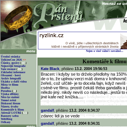
Nejen o víně vážně i nevážně...
Úvodní stránka
TolkienCon 2026
>>
Komentáře k filmu
Články, zprávy
(
567
)
Nejnovější fotografie
Kate Black
, přidáno
13.2. 2004 19:56:53
Vaše recenze
(
496
)
Základní informace
Bracen: i kdyby se to drželo předlohy na 150% 
Obsazení - herci
de o to, že uplnou verzi máš doma v knihovnič
Archiv fotografií
Ukázky a další videa
žeřeš, což uřčitě- je to docela fajn, když nevíš
Místa ve filmu
cséně-ve filmu. prostě čekáš třeba gandalfa a
Hudba
Poradna
(
50
)
někdo jiný. nikdy nevíš co následuje...jestůi to
Výuka elfštiny
jiné kafe než knížka.....
Něco ke stažení
Temné zvěsti
Diskusní fórum
Názory, úvahy
Komentáře k filmu
gandalf
, přidáno
13.2. 2004 8:34:37
Adresář LOTRů
(
622
)
zdarec lidi ja se vede
Bannery webu
WebRing
Odkazy
gandalf
, přidáno
13.2. 2004 8:34:31