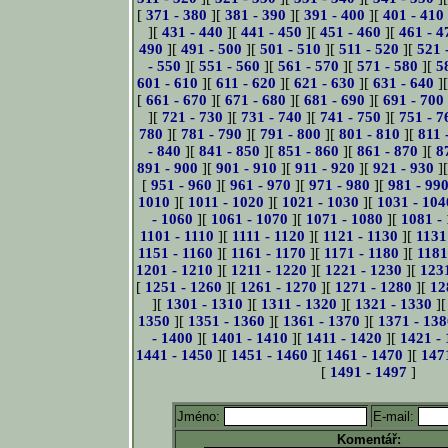
[
371 - 380
][
381 - 390
][
391 - 400
][
401 - 410
][
431 - 440
][
441 - 450
][
451 - 460
][
461 - 4
490
][
491 - 500
][
501 - 510
][
511 - 520
][
521 
- 550
][
551 - 560
][
561 - 570
][
571 - 580
][
5
601 - 610
][
611 - 620
][
621 - 630
][
631 - 640
]
[
661 - 670
][
671 - 680
][
681 - 690
][
691 - 700
][
721 - 730
][
731 - 740
][
741 - 750
][
751 - 7
780
][
781 - 790
][
791 - 800
][
801 - 810
][
811 
- 840
][
841 - 850
][
851 - 860
][
861 - 870
][
8
891 - 900
][
901 - 910
][
911 - 920
][
921 - 930
]
[
951 - 960
][
961 - 970
][
971 - 980
][
981 - 99
1010
][
1011 - 1020
][
1021 - 1030
][
1031 - 104
- 1060
][
1061 - 1070
][
1071 - 1080
][
1081 -
1101 - 1110
][
1111 - 1120
][
1121 - 1130
][
1131
1151 - 1160
][
1161 - 1170
][
1171 - 1180
][
1181
1201 - 1210
][
1211 - 1220
][
1221 - 1230
][
123
[
1251 - 1260
][
1261 - 1270
][
1271 - 1280
][
12
][
1301 - 1310
][
1311 - 1320
][
1321 - 1330
]
1350
][
1351 - 1360
][
1361 - 1370
][
1371 - 138
- 1400
][
1401 - 1410
][
1411 - 1420
][
1421 -
1441 - 1450
][
1451 - 1460
][
1461 - 1470
][
147
[
1491 - 1497
]
Jméno:
E-mail:
Komentář: