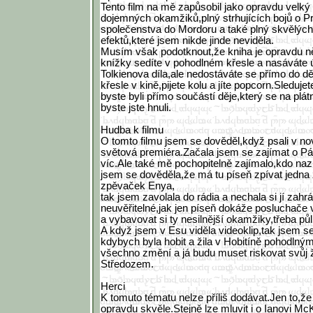
Tento film na mě zapůsobil jako opravdu velký 
dojemných okamžiků,plný strhujících bojů o Pr
společenstva do Mordoru a také plný skvělých 
efektů,které jsem nikde jinde neviděla.
Musím však podotknout,že kniha je opravdu ně
knížky sedíte v pohodlném křesle a nasáváte 
Tolkienova díla,ale nedostáváte se přímo do dě
křesle v kině,pijete kolu a jíte popcorn.Sleduje
byste byli přímo součástí děje,který se na plá
byste jste hnuli.
Hudba k filmu
O tomto filmu jsem se dověděl,když psali v no
světová premiéra.Začala jsem se zajímat o Pá
víc.Ale také mě pochopitelně zajímalo,kdo nazp
jsem se dověděla,že má tu píseň zpívat jedna
zpěvaček Enya,
tak jsem zavolala do rádia a nechala si jí zahrá
neuvěřitelné,jak jen píseň dokáže posluchače 
a vybavovat si ty nesilnější okamžiky,třeba půl
A když jsem v Esu viděla videoklip,tak jsem s
kdybych byla hobit a žila v Hobitíně pohodlný
všechno změní a já budu muset riskovat svůj ž
Středozem.
Herci
K tomuto tématu nelze příliš dodávat.Jen to,že 
opravdu skvěle.Stejně lze mluvit i o Ianovi McK