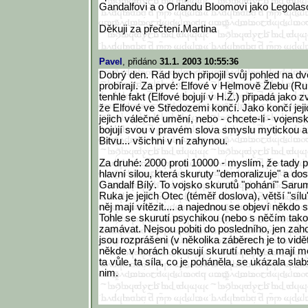
Gandalfovi a o Orlandu Bloomovi jako Legolaso
Děkuji za přečtení.Martina
Pavel
, přidáno
31.1. 2003 10:55:36
Dobrý den. Rád bych připojil svůj pohled na dvě
probírají. Za prvé: Elfové v Helmově Žlebu (R
tenhle fakt (Elfové bojují v H.Ž.) připadá jako 
že Elfové ve Středozemi končí. Jako končí jejic
jejich válečné umění, nebo - chcete-li - vojens
bojují svou v pravém slova smyslu mytickou a
Bitvu... všichni v ní zahynou.
Za druhé: 2000 proti 10000 - myslím, že tady po
hlavní silou, která skuruty "demoralizuje" a dos
Gandalf Bílý. To vojsko skurutů "pohání" Saru
Ruka je jejich Otec (téměř doslova), větší "sílu
něj mají vítězit.... a najednou se objeví někdo sil
Tohle se skurutí psychikou (nebo s něčím ta
zamávat. Nejsou pobiti do posledního, jen zaho
jsou rozprášeni (v několika záběrech je to vidět 
někde v horách okusují skurutí nehty a mají m
ta vůle, ta síla, co je poháněla, se ukázala slabš
nim.