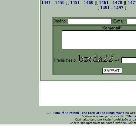
1441 - 1450
][
1451 - 1460
][
1461 - 1470
][
147
[
1491 - 1497
]
Jméno:
E-mail:
Komentář:
-->
Přepiš heslo
...:::
Film Pán Prstenů - The Lord Of The Rings Movie
na we
Vytvořil a spravuje pro vás
Jan "Belc
Optimalizováno pro kvalitní prohlížeče a ro
Chcete spolupracovat na tvorbě stránek? Mít 