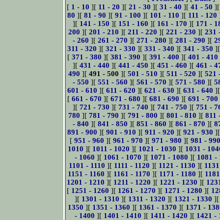
[
1 - 10
][
11 - 20
][
21 - 30
][
31 - 40
][
41 - 50
]
80
][
81 - 90
][
91 - 100
][
101 - 110
][
111 - 120
][
141 - 150
][
151 - 160
][
161 - 170
][
171 - 1
200
][
201 - 210
][
211 - 220
][
221 - 230
][
231 
- 260
][
261 - 270
][
271 - 280
][
281 - 290
][
2
311 - 320
][
321 - 330
][
331 - 340
][
341 - 350
]
[
371 - 380
][
381 - 390
][
391 - 400
][
401 - 410
][
431 - 440
][
441 - 450
][
451 - 460
][
461 - 4
490
][
491 - 500
][
501 - 510
][
511 - 520
][
521 
- 550
][
551 - 560
][
561 - 570
][
571 - 580
][
5
601 - 610
][
611 - 620
][
621 - 630
][
631 - 640
]
[
661 - 670
][
671 - 680
][
681 - 690
][
691 - 700
][
721 - 730
][
731 - 740
][
741 - 750
][
751 - 7
780
][
781 - 790
][
791 - 800
][
801 - 810
][
811 
- 840
][
841 - 850
][
851 - 860
][
861 - 870
][
8
891 - 900
][
901 - 910
][
911 - 920
][
921 - 930
]
[
951 - 960
][
961 - 970
][
971 - 980
][
981 - 99
1010
][
1011 - 1020
][
1021 - 1030
][
1031 - 104
- 1060
][
1061 - 1070
][
1071 - 1080
][
1081 -
1101 - 1110
][
1111 - 1120
][
1121 - 1130
][
1131
1151 - 1160
][
1161 - 1170
][
1171 - 1180
][
1181
1201 - 1210
][
1211 - 1220
][
1221 - 1230
][
123
[
1251 - 1260
][
1261 - 1270
][
1271 - 1280
][
12
][
1301 - 1310
][
1311 - 1320
][
1321 - 1330
]
1350
][
1351 - 1360
][
1361 - 1370
][
1371 - 138
- 1400
][
1401 - 1410
][
1411 - 1420
][
1421 -