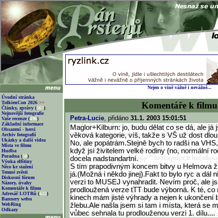
Nejen o víně vážně i nevážně...
Úvodní stránka
TolkienCon 2026
>>
Komentáře k filmu
Články, zprávy
(
567
)
Nejnovější fotografie
Petra-Lucie
, přidáno
31.1. 2003 15:01:51
Vaše recenze
(
496
)
Základní informace
Maglor+Kilburn: jo, budu dělat co se dá, ale já 
Obsazení - herci
věková kategorie, víš, takže s VŠ už dost dl
Archiv fotografií
Ukázky a další videa
No, ale popátrám.Stejně bych to radši na VHS,
Místa ve filmu
když jsi živitelem velké rodiny (no, normální ro
Hudba
Poradna
(
50
)
docela nadstandartní.
Výuka elfštiny
S tím prapodivným koncem bitvy u Helmova žl
Něco ke stažení
Temné zvěsti
já.(Možná i někdo jinej).Fakt to bylo ryc a dál 
Diskusní fórum
verzi to MUSEJ vynahradit. Nevím proč, ale 
Názory, úvahy
Komentáře k filmu
prodloužená verze tTT bude výborná. K té, co
Adresář LOTRů
(
622
)
kinech mám jisté výhrady a nejen k ukončení 
Bannery webu
WebRing
žlebu.Ale našla jsem si tam i místa, která se mi
Odkazy
vůbec sehnala tu prodlouženou verzi 1. dílu....