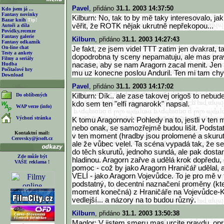
Pavel
, přidáno
31.1. 2003 14:37:50
Kdo jsem já ...
Fantasy novinky
Kilburn: No, tak to by mě taky interesovalo, jak
Bazar knih
Tip!
věřit, že ROTK nějak ukrutně nepřekopou...
Autoři a díla
Povídky,recenze
Fantasy galerie
Kilburn
, přidáno
31.1. 2003 14:27:43
Fantasy odkazník
On-line chat
Je fakt, ze jsem videl TTT zatim jen dvakrat, t
Testy a ankety
dopodrobna ty sceny nepamatuju, ale mas pra
Filmy a seriály
Hudba
nacase, aby se nam Aragorn zacal menit. Jen 
Počítačové hry
mu uz konecne poslou Anduril. Ten mi tam chy
Download
Pavel
, přidáno
31.1. 2003 14:17:02
Do oblíbených
Kilburn: Dík.. ale zase takovej origoš to nebude
kdo sem ten "elfí ragnarokk" napsal.
WAP verze (info)
Výchozí stránka
K tomu Aragornovi: Pohledy na to, jestli v ten
nebo onak, se samozřejmě budou lišit. Podstat
Kontaktní mail:
v ten moment (hradby jsou prolomené a skuruti s
Cerovsky@jcsoft.cz
ale že vůbec velel. Ta scéna vypadá tak, že s
do těch skurutů, jednoho sundá, ale pak dosta
Zde může být
hladinou. Aragorn zařve a udělá krok dopředu,
VAŠE reklama !
pomoc - což by jako Aragorn Hraničář udělal, a
VELÍ - jako Aragorn Vojevůdce. To je pro mě 
podstatný, to decentní naznačení proměny (kte
moment konečná) z Hraničáře na Vojevůdce-Král
vedlejší... a názory na to budou různý.
Kilburn
, přidáno
31.1. 2003 13:50:38
Maglor: V jistem smeru mas urcite pravdu, opr