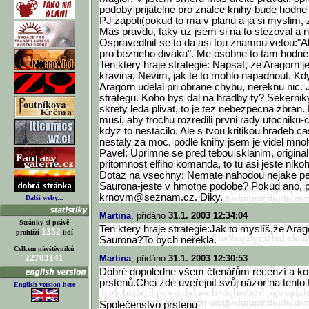
podoby prijatelne pro znalce knihy bude hodne
PJ zapoti(pokud to ma v planu a ja si myslim, 
Mas pravdu, taky uz jsem si na to stezoval a 
Ospravedlnit se to da asi tou znamou vetou:"A
pro bezneho divaka". Me osobne to tam hodne 
Ten ktery hraje strategie: Napsat, ze Aragorn j
kravina. Nevim, jak te to mohlo napadnout. Kd
Aragorn udelal pri obrane chybu, nereknu nic
strategu. Koho bys dal na hradby ty? Sekernik
skrety leda plivat, to je tez nebezpecna zbran. 
musi, aby trochu rozredili prvni rady utocniku-c
kdyz to nestacilo. Ale s tvou kritikou hradeb 
nestaly za moc, podle knihy jsem je videl mno
Pavel: Uprimne se pred tebou sklanim, original
pritomnost elfiho komanda, to tu asi jeste niko
Dotaz na vsechny: Nemate nahodou nejake p
Saurona-jeste v hmotne podobe? Pokud ano, po
krnovm@seznam.cz. Diky.
Další weby...
Martina
, přidáno
31.1. 2003 12:34:04
Stránky si právě
Ten ktery hraje strategie:Jak to myslíš,že Arag
1352
prohlíží
lidí
Saurona?To bych neřekla.
Celkem návštěvníků
22703141
Martina
, přidáno
31.1. 2003 12:30:53
Dobré dopoledne všem čtenářům recenzí a ko
prstenů.Chci zde uveřejnit svůj názor na tento 
English version here
Společenstvo prstenu