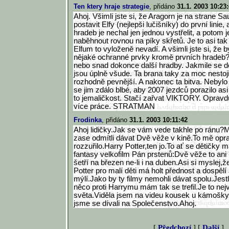
Ten ktery hraje strategie
, přidáno
31.1. 2003 10:23
Ahoj. Všimli jste si, že Aragorn je na strane S
postavit Elfy (nejlepši lučišníky) do první linie,
hradeb je nechal jen jednou vystřelit, a potom
naběhnout rovnou na píky skřetů. Je to asi tak
Elfum to vyloženě nevadí. A všimli jste si, že 
nějaké ochranné prvky kromě prvních hradeb
nebo snad dokonce další hradby. Jakmile se d
jsou úplně všude. Ta brana taky za moc nesto
rozhodně pevnější. A nakonec ta bitva. Nebylo n
se jim zdálo blbé, aby 2007 jezdců porazilo asi
to jemaličkost. Stačí zařvat VIKTORY. Opravdu
více práce. STRATMAN
Frodinka
, přidáno
31.1. 2003 10:11:42
Ahoj lidičky.Jak se vám vede takhle po ránu?M
zase odmítli dávat Dvě věže v kině.To mě opr
rozzuřilo.Harry Potter,ten jo.To ať se dětičky m
fantasy velkofilm Pán prstenů:Dvě věže to ani
šetří na březen ne-li i na duben.Asi si myslej
Potter pro malí děti má holt přednost a dospělí 
mýlí.Jako by ty filmy nemohli dávat spolu.Jestl
něco proti Harrymu mám tak se trefil.Je to nejv
světa.Viděla jsem na videu kousek u kámošky 
jsme se dívali na Společenstvo.Ahoj.
[
Předchozí
] [
Další
]