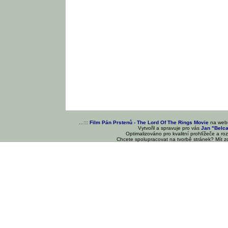
...:::
Film Pán Prstenů - The Lord Of The Rings Movie
na we
Vytvořil a spravuje pro vás
Jan "Belc
Optimalizováno pro kvalitní prohlížeče a ro
Chcete spolupracovat na tvorbě stránek? Mít 