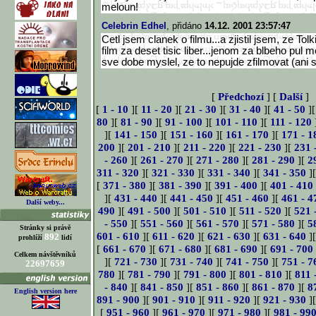
meloun!
Celebrin Edhel
, přidáno
14.12. 2001 23:57:47
Cetl jsem clanek o filmu...a zjistil jsem, ze Tol
film za deset tisic liber...jenom za blbeho pul 
sve dobe myslel, ze to nepujde zfilmovat (ani 
[
Předchozí
] [
Další
]
[
1 - 10
][
11 - 20
][
21 - 30
][
31 - 40
][
41 - 50
]
80
][
81 - 90
][
91 - 100
][
101 - 110
][
111 - 120
][
141 - 150
][
151 - 160
][
161 - 170
][
171 - 1
200
][
201 - 210
][
211 - 220
][
221 - 230
][
231 
- 260
][
261 - 270
][
271 - 280
][
281 - 290
][
2
311 - 320
][
321 - 330
][
331 - 340
][
341 - 350
]
[
371 - 380
][
381 - 390
][
391 - 400
][
401 - 410
][
431 - 440
][
441 - 450
][
451 - 460
][
461 - 4
Další weby...
490
][
491 - 500
][
501 - 510
][
511 - 520
][
521 
- 550
][
551 - 560
][
561 - 570
][
571 - 580
][
5
Stránky si právě
601 - 610
][
611 - 620
][
621 - 630
][
631 - 640
]
892
prohlíží
lidí
[
661 - 670
][
671 - 680
][
681 - 690
][
691 - 700
Celkem návštěvníků
][
721 - 730
][
731 - 740
][
741 - 750
][
751 - 7
22697659
780
][
781 - 790
][
791 - 800
][
801 - 810
][
811 
- 840
][
841 - 850
][
851 - 860
][
861 - 870
][
8
English version here
891 - 900
][
901 - 910
][
911 - 920
][
921 - 930
]
[
951 - 960
][
961 - 970
][
971 - 980
][
981 - 99