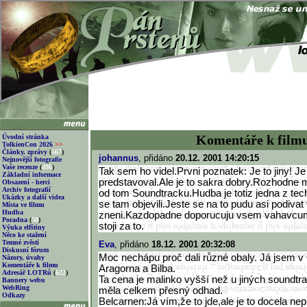
Komentáře k film
Úvodní stránka
TolkienCon 2026
>>
Články, zprávy
(
567
)
johannus
, přidáno
20.12. 2001 14:20:15
Nejnovější fotografie
Vaše recenze
(
496
)
Tak sem ho videl.Prvni poznatek: Je to jiny! Je 
Základní informace
predstavoval.Ale je to sakra dobry.Rozhodne
Obsazení - herci
Archiv fotografií
od tom Soundtracku.Hudba je totiz jedna z tech
Ukázky a další videa
se tam objevili.Jeste se na to pudu asi podiva
Místa ve filmu
Hudba
zneni.Kazdopadne doporucuju vsem vahavcum n
Poradna
(
50
)
stoji za to.
Výuka elfštiny
Něco ke stažení
Temné zvěsti
Eva
, přidáno
18.12. 2001 20:32:08
Diskusní fórum
Moc nechápu proč dali různé obaly. Já jsem v
Názory, úvahy
Komentáře k filmu
Aragorna a Bilba.
Adresář LOTRů
(
622
)
Ta cena je malinko vyšší než u jiných soundtra
Bannery webu
WebRing
měla celkem přesný odhad.
Odkazy
Belcarnen:Já vím,že to jde,ale je to docela ne