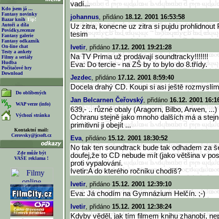
vadí...
Kdo jsem já ...
Fantasy novinky
johannus
, přidáno
18.12. 2001 16:53:58
Bazar knih
Tip!
Autoři a díla
Uz zitra, konecne uz zitra si pujdu prohlidno
Povídky,recenze
tesim
Fantasy galerie
Fantasy odkazník
On-line chat
Ivetir
, přidáno
17.12. 2001 19:21:28
Testy a ankety
Na TV Prima už prodávají soundtracky!!!!!!!
Filmy a seriály
Hudba
Eva: Do tercie - na ZŠ by to bylo do 8.třídy.
Počítačové hry
Download
Jezdec
, přidáno
17.12. 2001 8:59:40
Docela drahý CD. Koupi si asi ještě rozmyslím
Do oblíbených
Jan Belcarnen Čeřovský
, přidáno
16.12. 2001 16:1
WAP verze (info)
639,- .. různé obaly (Aragorn, Bilbo, Arwen, ...)
Výchozí stránka
Ochranu stejně jako mnoho dalších má a stejn
primitivní ji obejít ...
Kontaktní mail:
Cerovsky@jcsoft.cz
Eva
, přidáno
15.12. 2001 18:30:52
No tak ten soundtrack bude tak odhadem za š
Zde může být
doufej,že to CD nebude mít (jako většina v po
VAŠE reklama !
proti vypalování.
Ivetir:A do kterého ročníku chodíš?
Ivetir
, přidáno
15.12. 2001 12:39:10
Eva: Já chodím na Gymnázium Helčín. ;-)
Ivetir
, přidáno
15.12. 2001 12:38:24
Kdyby věděl, jak tím filmem knihu zhanobí, nep