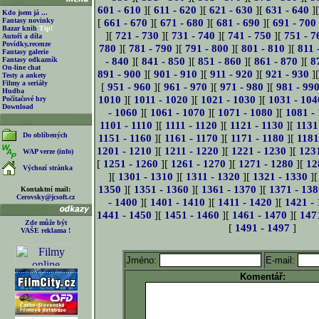
601 - 610
][
611 - 620
][
621 - 630
][
631 - 640
]
Kdo jsem já ...
Fantasy novinky
[
661 - 670
][
671 - 680
][
681 - 690
][
691 - 700
Bazar knih
Tip!
][
721 - 730
][
731 - 740
][
741 - 750
][
751 - 7
Autoři a díla
Povídky,recenze
780
][
781 - 790
][
791 - 800
][
801 - 810
][
811 
Fantasy galerie
- 840
][
841 - 850
][
851 - 860
][
861 - 870
][
8
Fantasy odkazník
On-line chat
891 - 900
][
901 - 910
][
911 - 920
][
921 - 930
]
Testy a ankety
Filmy a seriály
[
951 - 960
][
961 - 970
][
971 - 980
][
981 - 99
Hudba
1010
][
1011 - 1020
][
1021 - 1030
][
1031 - 104
Počítačové hry
Download
- 1060
][
1061 - 1070
][
1071 - 1080
][
1081 -
1101 - 1110
][
1111 - 1120
][
1121 - 1130
][
1131
Do oblíbených
1151 - 1160
][
1161 - 1170
][
1171 - 1180
][
1181
1201 - 1210
][
1211 - 1220
][
1221 - 1230
][
123
WAP verze (info)
[
1251 - 1260
][
1261 - 1270
][
1271 - 1280
][
12
Výchozí stránka
][
1301 - 1310
][
1311 - 1320
][
1321 - 1330
]
1350
][
1351 - 1360
][
1361 - 1370
][
1371 - 138
Kontaktní mail:
Cerovsky@jcsoft.cz
- 1400
][
1401 - 1410
][
1411 - 1420
][
1421 -
1441 - 1450
][
1451 - 1460
][
1461 - 1470
][
147
Zde může být
[
1491 - 1497
]
VAŠE reklama !
Jméno:
E-mail:
Komentář: