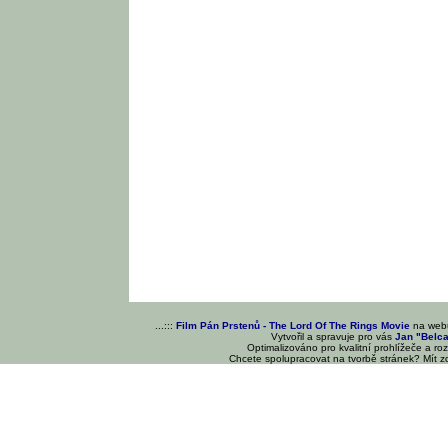
...:::
Film Pán Prstenů - The Lord Of The Rings Movie
na we
Vytvořil a spravuje pro vás
Jan "Belc
Optimalizováno pro kvalitní prohlížeče a ro
Chcete spolupracovat na tvorbě stránek? Mít 