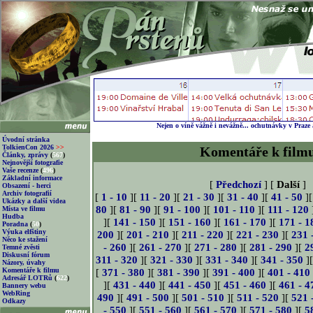
Nejen o víně vážně i nevážně... ochutnávky v Praze
Úvodní stránka
TolkienCon 2026
>>
Komentáře k film
Články, zprávy
(
567
)
Nejnovější fotografie
Vaše recenze
(
496
)
Základní informace
[
Předchozí
] [
Další
]
Obsazení - herci
Archiv fotografií
[
1 - 10
][
11 - 20
][
21 - 30
][
31 - 40
][
41 - 50
]
Ukázky a další videa
80
][
81 - 90
][
91 - 100
][
101 - 110
][
111 - 120
Místa ve filmu
Hudba
][
141 - 150
][
151 - 160
][
161 - 170
][
171 - 1
Poradna
(
50
)
Výuka elfštiny
200
][
201 - 210
][
211 - 220
][
221 - 230
][
231 
Něco ke stažení
- 260
][
261 - 270
][
271 - 280
][
281 - 290
][
2
Temné zvěsti
Diskusní fórum
311 - 320
][
321 - 330
][
331 - 340
][
341 - 350
]
Názory, úvahy
Komentáře k filmu
[
371 - 380
][
381 - 390
][
391 - 400
][
401 - 410
Adresář LOTRů
(
622
)
][
431 - 440
][
441 - 450
][
451 - 460
][
461 - 4
Bannery webu
WebRing
490
][
491 - 500
][
501 - 510
][
511 - 520
][
521 
Odkazy
- 550
][
551 - 560
][
561 - 570
][
571 - 580
][
5