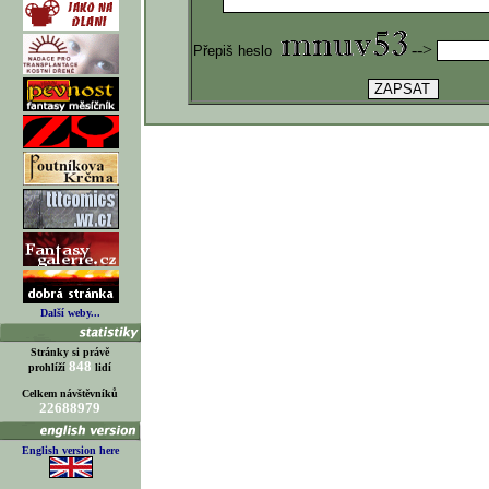
-->
Přepiš heslo
Další weby...
Stránky si právě
848
prohlíží
lidí
Celkem návštěvníků
22688979
English version here