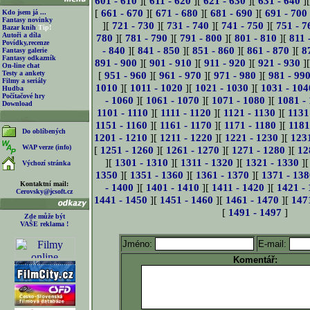
601 - 610
][
611 - 620
][
621 - 630
][
631 - 640
]
[
661 - 670
][
671 - 680
][
681 - 690
][
691 - 700
Kdo jsem já ...
Fantasy novinky
][
721 - 730
][
731 - 740
][
741 - 750
][
751 - 7
Bazar knih
Tip!
Autoři a díla
780
][
781 - 790
][
791 - 800
][
801 - 810
][
811 
Povídky,recenze
- 840
][
841 - 850
][
851 - 860
][
861 - 870
][
8
Fantasy galerie
Fantasy odkazník
891 - 900
][
901 - 910
][
911 - 920
][
921 - 930
]
On-line chat
Testy a ankety
[
951 - 960
][
961 - 970
][
971 - 980
][
981 - 99
Filmy a seriály
1010
][
1011 - 1020
][
1021 - 1030
][
1031 - 104
Hudba
Počítačové hry
- 1060
][
1061 - 1070
][
1071 - 1080
][
1081 -
Download
1101 - 1110
][
1111 - 1120
][
1121 - 1130
][
1131
1151 - 1160
][
1161 - 1170
][
1171 - 1180
][
1181
Do oblíbených
1201 - 1210
][
1211 - 1220
][
1221 - 1230
][
123
WAP verze (info)
[
1251 - 1260
][
1261 - 1270
][
1271 - 1280
][
12
][
1301 - 1310
][
1311 - 1320
][
1321 - 1330
]
Výchozí stránka
1350
][
1351 - 1360
][
1361 - 1370
][
1371 - 138
Kontaktní mail:
- 1400
][
1401 - 1410
][
1411 - 1420
][
1421 -
Cerovsky@jcsoft.cz
1441 - 1450
][
1451 - 1460
][
1461 - 1470
][
147
[
1491 - 1497
]
Zde může být
VAŠE reklama !
Jméno:
E-mail:
Komentář: