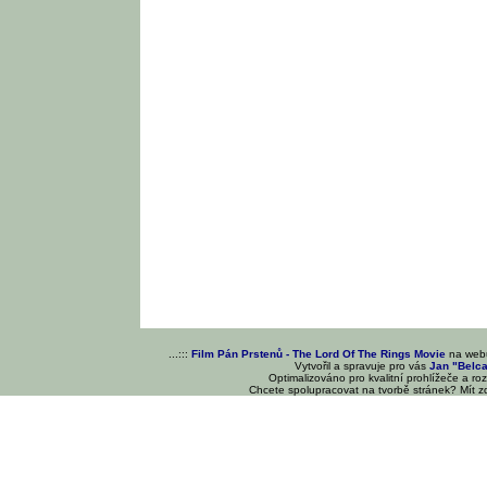
...:::
Film Pán Prstenů - The Lord Of The Rings Movie
na we
Vytvořil a spravuje pro vás
Jan "Belc
Optimalizováno pro kvalitní prohlížeče a ro
Chcete spolupracovat na tvorbě stránek? Mít 