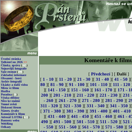
Komentáře k film
Úvodní stránka
TolkienCon 2026
>>
Články, zprávy
(
567
)
Nejnovější fotografie
Vaše recenze
(
496
)
[
Předchozí
] [
Další
]
Základní informace
Obsazení - herci
[
1 - 10
][
11 - 20
][
21 - 30
][
31 - 40
][
41 - 50
]
Archiv fotografií
80
][
81 - 90
][
91 - 100
][
101 - 110
][
111 - 120
Ukázky a další videa
Místa ve filmu
][
141 - 150
][
151 - 160
][
161 - 170
][
171 - 1
Hudba
200
][
201 - 210
][
211 - 220
][
221 - 230
][
231 
Poradna
(
50
)
Výuka elfštiny
- 260
][
261 - 270
][
271 - 280
][
281 - 290
][
2
Něco ke stažení
Temné zvěsti
311 - 320
][
321 - 330
][
331 - 340
][
341 - 350
]
Diskusní fórum
[
371 - 380
][
381 - 390
][
391 - 400
][
401 - 410
Názory, úvahy
Komentáře k filmu
][
431 - 440
][
441 - 450
][
451 - 460
][
461 - 4
Adresář LOTRů
(
622
)
Bannery webu
490
][
491 - 500
][
501 - 510
][
511 - 520
][
521 
WebRing
- 550
][
551 - 560
][
561 - 570
][
571 - 580
][
5
Odkazy