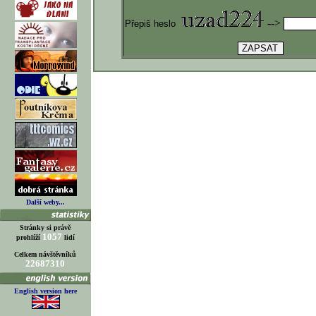
-->
Přepiš heslo
Další weby...
Stránky si právě
1057
prohlíží
lidí
Celkem návštěvníků
22687310
English version here