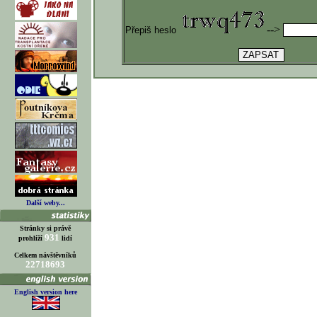
-->
Přepiš heslo
Další weby...
Stránky si právě
931
prohlíží
lidí
Celkem návštěvníků
22718693
English version here