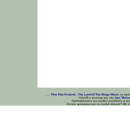
...:::
Film Pán Prstenů - The Lord Of The Rings Movie
na we
Vytvořil a spravuje pro vás
Jan "Belc
Optimalizováno pro kvalitní prohlížeče a ro
Chcete spolupracovat na tvorbě stránek? Mít 