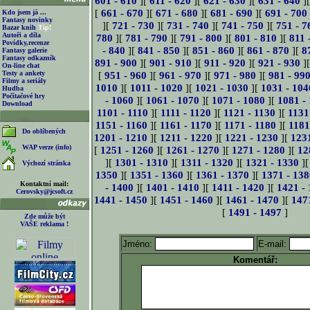
601 - 610
][
611 - 620
][
621 - 630
][
631 - 640
]
[
661 - 670
][
671 - 680
][
681 - 690
][
691 - 700
Kdo jsem já ...
Fantasy novinky
][
721 - 730
][
731 - 740
][
741 - 750
][
751 - 7
Bazar knih
Tip!
Autoři a díla
780
][
781 - 790
][
791 - 800
][
801 - 810
][
811 
Povídky,recenze
- 840
][
841 - 850
][
851 - 860
][
861 - 870
][
8
Fantasy galerie
Fantasy odkazník
891 - 900
][
901 - 910
][
911 - 920
][
921 - 930
]
On-line chat
Testy a ankety
[
951 - 960
][
961 - 970
][
971 - 980
][
981 - 99
Filmy a seriály
1010
][
1011 - 1020
][
1021 - 1030
][
1031 - 104
Hudba
Počítačové hry
- 1060
][
1061 - 1070
][
1071 - 1080
][
1081 -
Download
1101 - 1110
][
1111 - 1120
][
1121 - 1130
][
1131
1151 - 1160
][
1161 - 1170
][
1171 - 1180
][
1181
Do oblíbených
1201 - 1210
][
1211 - 1220
][
1221 - 1230
][
123
WAP verze (info)
[
1251 - 1260
][
1261 - 1270
][
1271 - 1280
][
12
][
1301 - 1310
][
1311 - 1320
][
1321 - 1330
]
Výchozí stránka
1350
][
1351 - 1360
][
1361 - 1370
][
1371 - 138
Kontaktní mail:
- 1400
][
1401 - 1410
][
1411 - 1420
][
1421 -
Cerovsky@jcsoft.cz
1441 - 1450
][
1451 - 1460
][
1461 - 1470
][
147
[
1491 - 1497
]
Zde může být
VAŠE reklama !
Jméno:
E-mail:
Komentář: