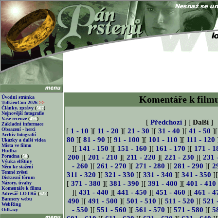
Komentáře k film
Úvodní stránka
TolkienCon 2026
>>
Články, zprávy
(
567
)
Nejnovější fotografie
Vaše recenze
(
496
)
[
Předchozí
] [
Další
]
Základní informace
Obsazení - herci
[
1 - 10
][
11 - 20
][
21 - 30
][
31 - 40
][
41 - 50
]
Archiv fotografií
80
][
81 - 90
][
91 - 100
][
101 - 110
][
111 - 120
Ukázky a další videa
Místa ve filmu
][
141 - 150
][
151 - 160
][
161 - 170
][
171 - 1
Hudba
200
][
201 - 210
][
211 - 220
][
221 - 230
][
231 
Poradna
(
50
)
Výuka elfštiny
- 260
][
261 - 270
][
271 - 280
][
281 - 290
][
2
Něco ke stažení
Temné zvěsti
311 - 320
][
321 - 330
][
331 - 340
][
341 - 350
]
Diskusní fórum
[
371 - 380
][
381 - 390
][
391 - 400
][
401 - 410
Názory, úvahy
Komentáře k filmu
][
431 - 440
][
441 - 450
][
451 - 460
][
461 - 4
Adresář LOTRů
(
622
)
Bannery webu
490
][
491 - 500
][
501 - 510
][
511 - 520
][
521 
WebRing
- 550
][
551 - 560
][
561 - 570
][
571 - 580
][
5
Odkazy