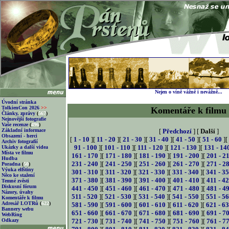
Nejen o víně vážně i nevážně...
Úvodní stránka
TolkienCon 2026
>>
Komentáře k filmu
Články, zprávy
(
567
)
Nejnovější fotografie
Vaše recenze
(
496
)
Základní informace
[
Předchozí
] [
Další
]
Obsazení - herci
[
1 - 10
][
11 - 20
][
21 - 30
][
31 - 40
][
41 - 50
][
51 - 60
][
Archiv fotografií
91 - 100
][
101 - 110
][
111 - 120
][
121 - 130
][
131 - 14
Ukázky a další videa
Místa ve filmu
161 - 170
][
171 - 180
][
181 - 190
][
191 - 200
][
201 - 2
Hudba
231 - 240
][
241 - 250
][
251 - 260
][
261 - 270
][
271 - 2
Poradna
(
50
)
Výuka elfštiny
301 - 310
][
311 - 320
][
321 - 330
][
331 - 340
][
341 - 3
Něco ke stažení
371 - 380
][
381 - 390
][
391 - 400
][
401 - 410
][
411 - 4
Temné zvěsti
Diskusní fórum
441 - 450
][
451 - 460
][
461 - 470
][
471 - 480
][
481 - 4
Názory, úvahy
511 - 520
][
521 - 530
][
531 - 540
][
541 - 550
][
551 - 5
Komentáře k filmu
Adresář LOTRů
(
622
)
581 - 590
][
591 - 600
][
601 - 610
][
611 - 620
][
621 - 6
Bannery webu
651 - 660
][
661 - 670
][
671 - 680
][
681 - 690
][
691 - 7
WebRing
Odkazy
721 - 730
][
731 - 740
][
741 - 750
][
751 - 760
][
761 - 7