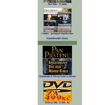
Dvě Veže - 15 fotek
Comics - postupně doplňováno
Nejoblíbenější články
Objednejte si Návrat krále se slevou!
DVD za 399,- či 499,- Kč