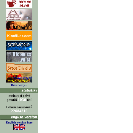
Další weby...
Stránky si právě
1036
prohlíží
lidí
Celkem návštěvníků
22684310
English version here