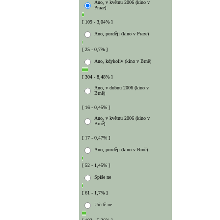
Ano, v květnu 2006 (kino v
Praze)
[ 109 - 3,04% ]
Ano, později (kino v Praze)
[ 25 - 0,7% ]
Ano, kdykoliv (kino v Brně)
[ 304 - 8,48% ]
Ano, v dubnu 2006 (kino v
Brně)
[ 16 - 0,45% ]
Ano, v květnu 2006 (kino v
Brně)
[ 17 - 0,47% ]
Ano, později (kino v Brně)
[ 52 - 1,45% ]
Spíše ne
[ 61 - 1,7% ]
Určitě ne