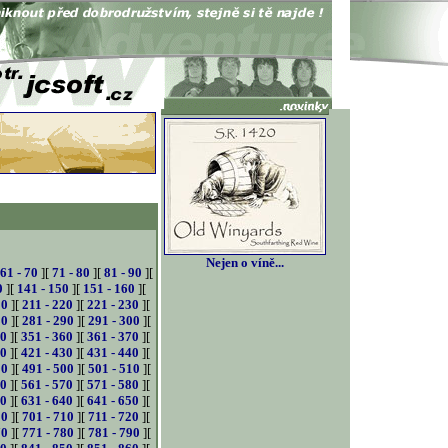
Nejen o víně...
61 - 70
][
71 - 80
][
81 - 90
][
0
][
141 - 150
][
151 - 160
][
10
][
211 - 220
][
221 - 230
][
80
][
281 - 290
][
291 - 300
][
50
][
351 - 360
][
361 - 370
][
20
][
421 - 430
][
431 - 440
][
90
][
491 - 500
][
501 - 510
][
60
][
561 - 570
][
571 - 580
][
30
][
631 - 640
][
641 - 650
][
00
][
701 - 710
][
711 - 720
][
70
][
771 - 780
][
781 - 790
][