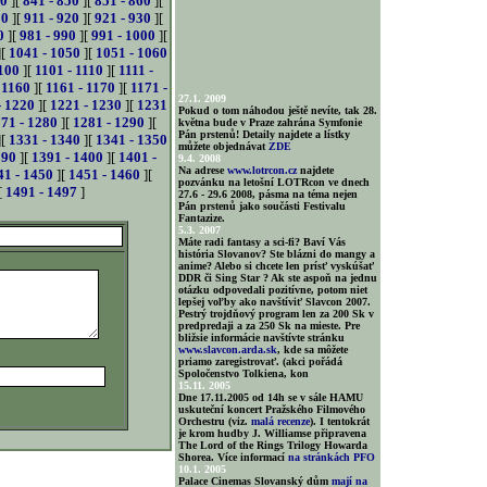
40
][
841 - 850
][
851 - 860
][
10
][
911 - 920
][
921 - 930
][
0
][
981 - 990
][
991 - 1000
][
][
1041 - 1050
][
1051 - 1060
100
][
1101 - 1110
][
1111 -
 1160
][
1161 - 1170
][
1171 -
27.1. 2009
- 1220
][
1221 - 1230
][
1231
Pokud o tom náhodou ještě nevíte, tak 28.
71 - 1280
][
1281 - 1290
][
května bude v Praze zahrána Symfonie
Pán prstenů! Detaily najdete a lístky
][
1331 - 1340
][
1341 - 1350
můžete objednávat
ZDE
390
][
1391 - 1400
][
1401 -
9.4. 2008
Na adrese
www.lotrcon.cz
najdete
41 - 1450
][
1451 - 1460
][
pozvánku na letošní LOTRcon ve dnech
[
1491 - 1497
]
27.6 - 29.6 2008, pásma na téma nejen
Pán prstenů jako součásti Festivalu
Fantazize.
5.3. 2007
Máte radi fantasy a sci-fi? Baví Vás
história Slovanov? Ste blázni do mangy a
anime? Alebo si chcete len prísť vyskúšať
DDR či Sing Star ? Ak ste aspoň na jednu
otázku odpovedali pozitívne, potom niet
lepšej voľby ako navštíviť Slavcon 2007.
Pestrý trojdňový program len za 200 Sk v
predpredaji a za 250 Sk na mieste. Pre
bližsie informácie navštívte stránku
www.slavcon.arda.sk
, kde sa môžete
priamo zaregistrovať. (akci pořádá
Spoločenstvo Tolkiena, kon
15.11. 2005
Dne 17.11.2005 od 14h se v sále HAMU
uskuteční koncert Pražského Filmového
Orchestru (viz.
malá recenze
). I tentokrát
je krom hudby J. Williamse připravena
The Lord of the Rings Trilogy Howarda
Shorea. Více informací
na stránkách PFO
10.1. 2005
Palace Cinemas Slovanský dům
mají na