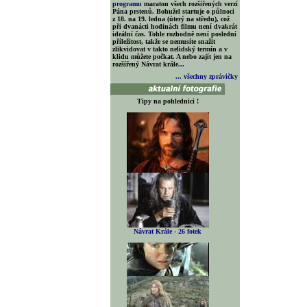
programu
maraton všech rozšířených verzí
Pána prstenů. Bohužel startuje o půlnoci
z 18. na 19. ledna (úterý na středu), což
při dvanácti hodinách filmu není dvakrát
ideální čas. Tohle rozhodně není poslední
příležitost, takže se nemusíte snažit
zlikvidovat v takto nelidský termín a v
klidu můžete počkat. A nebo zajít jen na
rozšířený Návrat krále...
... všechny zprávičky
Tipy na pohlednici !
Návrat Krále - 26 fotek