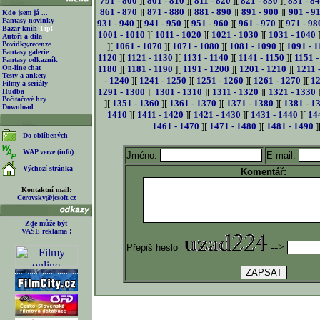
791 - 800
][
801 - 810
][
811 - 820
][
821 - 830
][
831 - 8
861 - 870
][
871 - 880
][
881 - 890
][
891 - 900
][
901 - 9
Kdo jsem já ...
Fantasy novinky
931 - 940
][
941 - 950
][
951 - 960
][
961 - 970
][
971 - 98
Bazar knih
Tip!
1001 - 1010
][
1011 - 1020
][
1021 - 1030
][
1031 - 1040
Autoři a díla
Povídky,recenze
][
1061 - 1070
][
1071 - 1080
][
1081 - 1090
][
1091 - 1
Fantasy galerie
1120
][
1121 - 1130
][
1131 - 1140
][
1141 - 1150
][
1151 -
Fantasy odkazník
On-line chat
1180
][
1181 - 1190
][
1191 - 1200
][
1201 - 1210
][
1211 
Testy a ankety
- 1240
][
1241 - 1250
][
1251 - 1260
][
1261 - 1270
][
12
Filmy a seriály
1291 - 1300
][
1301 - 1310
][
1311 - 1320
][
1321 - 1330
Hudba
Počítačové hry
][
1351 - 1360
][
1361 - 1370
][
1371 - 1380
][
1381 - 1
Download
1410
][
1411 - 1420
][
1421 - 1430
][
1431 - 1440
][
14
1461 - 1470
][
1471 - 1480
][
1481 - 1490
]
Do oblíbených
WAP verze (info)
Jméno:
E-mail:
Výchozí stránka
Komentář:
Kontaktní mail:
Cerovsky@jcsoft.cz
Zde může být
VAŠE reklama !
-->
Přepiš heslo