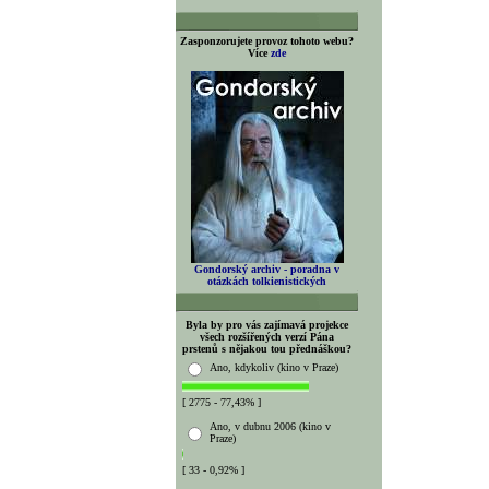
Zasponzorujete provoz tohoto webu?
Více
zde
Gondorský archiv - poradna v
otázkách tolkienistických
Byla by pro vás zajímavá projekce
všech rozšířených verzí Pána
prstenů s nějakou tou přednáškou?
Ano, kdykoliv (kino v Praze)
[ 2775 - 77,43% ]
Ano, v dubnu 2006 (kino v
Praze)
[ 33 - 0,92% ]