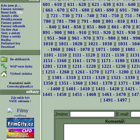
601 - 610
][
611 - 620
][
621 - 630
][
631 - 640
]
Kdo jsem já ...
Fantasy novinky
[
661 - 670
][
671 - 680
][
681 - 690
][
691 - 700
Bazar knih
Tip!
][
721 - 730
][
731 - 740
][
741 - 750
][
751 - 7
Autoři a díla
Povídky,recenze
780
][
781 - 790
][
791 - 800
][
801 - 810
][
811 
Fantasy galerie
- 840
][
841 - 850
][
851 - 860
][
861 - 870
][
8
Fantasy odkazník
On-line chat
891 - 900
][
901 - 910
][
911 - 920
][
921 - 930
]
Testy a ankety
Filmy a seriály
[
951 - 960
][
961 - 970
][
971 - 980
][
981 - 99
Hudba
1010
][
1011 - 1020
][
1021 - 1030
][
1031 - 104
Počítačové hry
Download
- 1060
][
1061 - 1070
][
1071 - 1080
][
1081 -
1101 - 1110
][
1111 - 1120
][
1121 - 1130
][
1131
Do oblíbených
1151 - 1160
][
1161 - 1170
][
1171 - 1180
][
1181
1201 - 1210
][
1211 - 1220
][
1221 - 1230
][
123
WAP verze (info)
[
1251 - 1260
][
1261 - 1270
][
1271 - 1280
][
12
Výchozí stránka
][
1301 - 1310
][
1311 - 1320
][
1321 - 1330
]
1350
][
1351 - 1360
][
1361 - 1370
][
1371 - 138
Kontaktní mail:
Cerovsky@jcsoft.cz
- 1400
][
1401 - 1410
][
1411 - 1420
][
1421 -
1441 - 1450
][
1451 - 1460
][
1461 - 1470
][
147
Zde může být
[
1491 - 1497
]
VAŠE reklama !
Jméno:
E-mail:
Komentář: