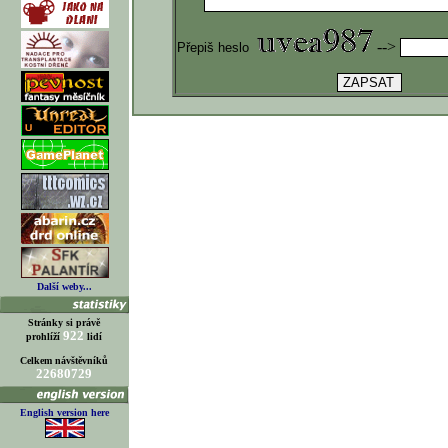
-->
Přepiš heslo
Další weby...
Stránky si právě
922
prohlíží
lidí
Celkem návštěvníků
22680729
English version here