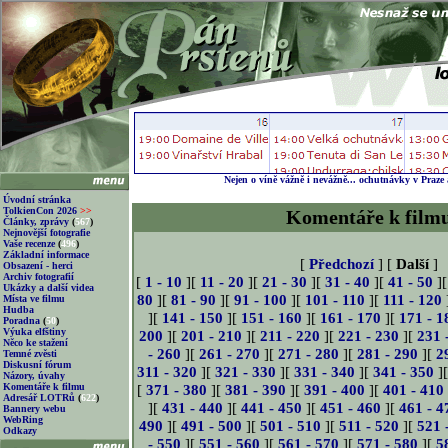
Nejen o víně vážně i nevážně... ochutnávky v Praze
Úvodní stránka
TolkienCon 2026
>>
Komentáře k film
Články, zprávy
(
567
)
Nejnovější fotografie
Vaše recenze
(
496
)
Základní informace
[
Předchozí
] [
Další
]
Obsazení - herci
Archiv fotografií
[
1 - 10
][
11 - 20
][
21 - 30
][
31 - 40
][
41 - 50
]
Ukázky a další videa
80
][
81 - 90
][
91 - 100
][
101 - 110
][
111 - 120
Místa ve filmu
Hudba
][
141 - 150
][
151 - 160
][
161 - 170
][
171 - 1
Poradna
(
50
)
Výuka elfštiny
200
][
201 - 210
][
211 - 220
][
221 - 230
][
231 
Něco ke stažení
- 260
][
261 - 270
][
271 - 280
][
281 - 290
][
2
Temné zvěsti
Diskusní fórum
311 - 320
][
321 - 330
][
331 - 340
][
341 - 350
]
Názory, úvahy
Komentáře k filmu
[
371 - 380
][
381 - 390
][
391 - 400
][
401 - 410
Adresář LOTRů
(
622
)
][
431 - 440
][
441 - 450
][
451 - 460
][
461 - 4
Bannery webu
WebRing
490
][
491 - 500
][
501 - 510
][
511 - 520
][
521 
Odkazy
- 550
][
551 - 560
][
561 - 570
][
571 - 580
][
5