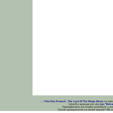
...:::
Film Pán Prstenů - The Lord Of The Rings Movie
na we
Vytvořil a spravuje pro vás
Jan "Belc
Optimalizováno pro kvalitní prohlížeče a ro
Chcete spolupracovat na tvorbě stránek? Mít 