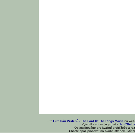
...:::
Film Pán Prstenů - The Lord Of The Rings Movie
na we
Vytvořil a spravuje pro vás
Jan "Belc
Optimalizováno pro kvalitní prohlížeče a ro
Chcete spolupracovat na tvorbě stránek? Mít 