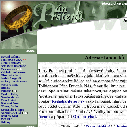
Adresář fanoušků
Úvodní stránka
TolkienCon 2026
>>
Články, zprávy
(
567
)
Nejnovější fotografie
Vaše recenze
(
496
)
Terry Pratchett prohlásil při návštěvě Prahy, že p
Základní informace
kin dopadne na naše hlavy jako kladivo nová vlna
Obsazení - herci
Archiv fotografií
se. Stále více a více lidí se začíná o tento žánr za
Ukázky a další videa
Místa ve filmu
Tolkienova Pána Prstenů. Nás, fanoušků knih a fi
Hudba
dešti. Spousta lidí má ale stále pocit, že v jejich 
Poradna
(
50
)
Výuka elfštiny
"postiženi" jen oni. Tato součást stránek si vzala z
Něco ke stažení
Temné zvěsti
opaku.
Registrujte se i vy
jako fanoušek filmu či 
Diskusní fórum
sobě vědět dalším! Kdo ví, třeba máte kousek od 
Názory, úvahy
Komentáře k filmu
Pro komunikaci s dalšími návštěvníky tohoto we
Adresář LOTRů
(
622
)
fórum
a případně i
On-line chat
.
Bannery webu
WebRing
Odkazy
Třídit podle: [
Data přidání
] [
Jmén