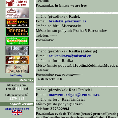
Telefon:
Poznámka:
in fantasy we are free
Jméno (přezdívka):
Radek
E-mail:
bradek41@seznam.cz
Jméno na fóru:
Microsocks
Město (místo pobytu):
Praha 5 Barrandov
Telefon:
-----
Poznámka:
Jméno (přezdívka):
Radka (Lakejja)
E-mail:
soukenikova@mistral.cz
Jméno na fóru:
Radka
Město (místo pobytu):
Hobitín,Roklinka,Mordor,
Telefon:
Poznámka:
Pán Prstenů!!!!!!!!!
Další weby...
To ste nečekali:-D
Stránky si právě
1231
prohlíží
lidí
Jméno (přezdívka):
Rael Tinúviel
E-mail:
maevemorrigan@centrum.cz
Celkem návštěvníků
22704983
Jméno na fóru:
Rael Tinúviel
Město (místo pobytu):
Plzeň
Telefon:
377522994
English version here
Poznámka:
cvok do Tolkiena(čerstvý prstenofil),ráda 
povídky,kreslím,čtu,poslouchám muziku(keltská,Enya..)