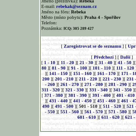
Jméno (přezdívka):
Rebeka
E-mail:
rebekak@seznam.cz
Jméno na fóru:
Rebeka
Město (místo pobytu):
Praha 4 - Spořilov
Telefon:
Poznámka:
ICQ: 305 289 427
[
Zaregistrovat se do seznamu
] [
Upr
[
Předchozí
] [
Další
]
[
1 - 10
][
11 - 20
][
21 - 30
][
31 - 40
][
41 - 50
]
80
][
81 - 90
][
91 - 100
][
101 - 110
][
111 - 120
][
141 - 150
][
151 - 160
][
161 - 170
][
171 - 1
200
][
201 - 210
][
211 - 220
][
221 - 230
][
231 
- 260
][
261 - 270
][
271 - 280
][
281 - 290
][
2
311 - 320
][
321 - 330
][
331 - 340
][
341 - 350
]
[
371 - 380
][
381 - 390
][
391 - 400
][
401 - 410
][
431 - 440
][
441 - 450
][
451 - 460
][
461 - 4
490
][
491 - 500
][
501 - 510
][
511 - 520
][
521 
- 550
][
551 - 560
][
561 - 570
][
571 - 580
][
5
601 - 610
][
611 - 620
][
621 -