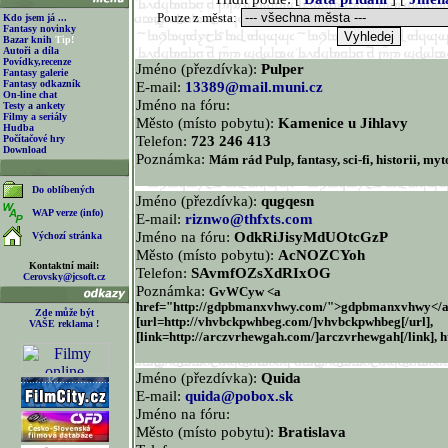
Pouze z města:
Kdo jsem já ...
Fantasy novinky
Bazar knih
Tip!
Autoři a díla
Povídky,recenze
Jméno (přezdívka):
Pulper
Fantasy galerie
Fantasy odkazník
E-mail:
13389@mail.muni.cz
On-line chat
Jméno na fóru:
Testy a ankety
Filmy a seriály
Město (místo pobytu):
Kamenice u Jihlavy
Hudba
Telefon:
723 246 413
Počítačové hry
Download
Poznámka:
Mám rád Pulp, fantasy, sci-fi, historii, my
Do oblíbených
Jméno (přezdívka):
qugqesn
WAP verze (info)
E-mail:
riznwo@thfxts.com
Jméno na fóru:
OdkRiJisyMdUOtcGzP
Výchozí stránka
Město (místo pobytu):
AcNOZCYoh
Kontaktní mail:
Telefon:
SAvmfOZsXdRIxOG
Cerovsky@jcsoft.cz
Poznámka:
GvWCyw <a
href="http://gdpbmanxvhwy.com/">gdpbmanxvhwy</a
Zde může být
[url=http://vhvbckpwhbeg.com/]vhvbckpwhbeg[/url],
VAŠE reklama !
[link=http://arczvrhewgah.com/]arczvrhewgah[/link], h
Jméno (přezdívka):
Quida
E-mail:
quida@pobox.sk
Jméno na fóru:
Město (místo pobytu):
Bratislava