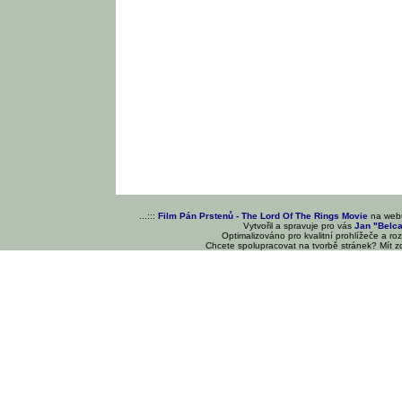
...:::
Film Pán Prstenů - The Lord Of The Rings Movie
na we
Vytvořil a spravuje pro vás
Jan "Belc
Optimalizováno pro kvalitní prohlížeče a ro
Chcete spolupracovat na tvorbě stránek? Mít 