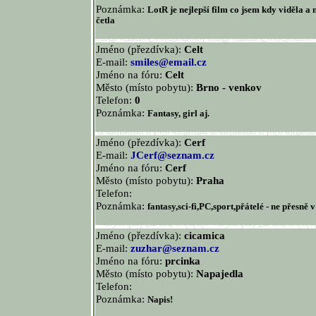
Poznámka:
LotR je nejlepší film co jsem kdy viděla a 
četla
Jméno (přezdívka):
Celt
E-mail:
smiles@email.cz
Jméno na fóru:
Celt
Město (místo pobytu):
Brno - venkov
Telefon:
0
Poznámka:
Fantasy, girl aj.
Jméno (přezdívka):
Cerf
E-mail:
JCerf@seznam.cz
Jméno na fóru:
Cerf
Město (místo pobytu):
Praha
Telefon:
Poznámka:
fantasy,sci-fi,PC,sport,přátelé - ne přesně 
Jméno (přezdívka):
cicamica
E-mail:
zuzhar@seznam.cz
Jméno na fóru:
prcinka
Město (místo pobytu):
Napajedla
Telefon:
Poznámka:
Napis!