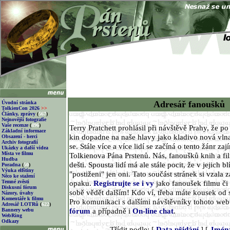
Adresář fanoušků
Úvodní stránka
TolkienCon 2026
>>
Články, zprávy
(
567
)
Nejnovější fotografie
Vaše recenze
(
496
)
Terry Pratchett prohlásil při návštěvě Prahy, že p
Základní informace
kin dopadne na naše hlavy jako kladivo nová vlna
Obsazení - herci
Archiv fotografií
se. Stále více a více lidí se začíná o tento žánr za
Ukázky a další videa
Místa ve filmu
Tolkienova Pána Prstenů. Nás, fanoušků knih a fi
Hudba
dešti. Spousta lidí má ale stále pocit, že v jejich 
Poradna
(
50
)
Výuka elfštiny
"postiženi" jen oni. Tato součást stránek si vzala z
Něco ke stažení
Temné zvěsti
opaku.
Registrujte se i vy
jako fanoušek filmu či 
Diskusní fórum
sobě vědět dalším! Kdo ví, třeba máte kousek od 
Názory, úvahy
Komentáře k filmu
Pro komunikaci s dalšími návštěvníky tohoto we
Adresář LOTRů
(
622
)
fórum
a případně i
On-line chat
.
Bannery webu
WebRing
Odkazy
Třídit podle: [
Data přidání
] [
Jmén