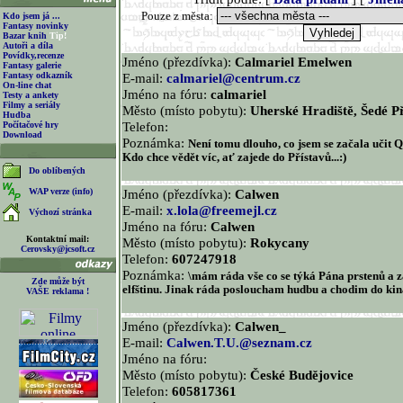
Pouze z města:
Kdo jsem já ...
Fantasy novinky
Bazar knih
Tip!
Autoři a díla
Povídky,recenze
Jméno (přezdívka):
Calmariel Emelwen
Fantasy galerie
Fantasy odkazník
E-mail:
calmariel@centrum.cz
On-line chat
Jméno na fóru:
calmariel
Testy a ankety
Filmy a seriály
Město (místo pobytu):
Uherské Hradiště, Šedé P
Hudba
Telefon:
Počítačové hry
Download
Poznámka:
Není tomu dlouho, co jsem se začala učit Q
Kdo chce vědět víc, ať zajede do Přístavů...:)
Do oblíbených
WAP verze (info)
Jméno (přezdívka):
Calwen
E-mail:
x.lola@freemejl.cz
Výchozí stránka
Jméno na fóru:
Calwen
Kontaktní mail:
Město (místo pobytu):
Rokycany
Cerovsky@jcsoft.cz
Telefon:
607247918
Poznámka:
\mám ráda vše co se týká Pána prstenů a z
Zde může být
elfštinu. Jinak ráda posloucham hudbu a chodim do ki
VAŠE reklama !
Jméno (přezdívka):
Calwen_
E-mail:
Calwen.T.U.@seznam.cz
Jméno na fóru:
Město (místo pobytu):
České Budějovice
Telefon:
605817361