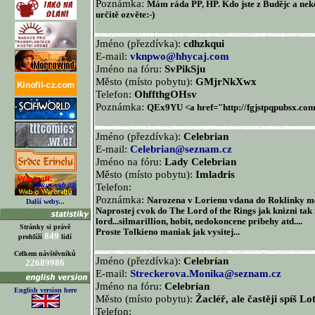
Poznámka:
Mám ráda PP, HP. Kdo jste z Budějc a nekon
určitě ozvěte:-)
Jméno (přezdívka):
cdhzkqui
E-mail:
vknpwo@hhycaj.com
Jméno na fóru:
SvPikSju
Město (místo pobytu):
GMjrNkXwx
Telefon:
OhffthgOHsv
Poznámka:
QEx9YU <a href="http://fgjstpqpubsx.com
Jméno (přezdívka):
Celebrian
E-mail:
Celebrian@seznam.cz
Jméno na fóru:
Lady Celebrian
Město (místo pobytu):
Imladris
Telefon:
Poznámka:
Narozena v Lorienu vdana do Roklinky m
Další weby...
Naprostej cvok do The Lord of the Rings jak knizni tak 
lord...silmarillion, hobit, nedokoncene pribehy atd....
Stránky si právě
Proste Tolkieno maniak jak vysitej...
849
prohlíží
lidí
Celkem návštěvníků
Jméno (přezdívka):
Celebrían
22689986
E-mail:
Streckerova.Monika@seznam.cz
Jméno na fóru:
Celebrían
English version here
Město (místo pobytu):
Žacléř, ale častěji spíš L
Telefon: