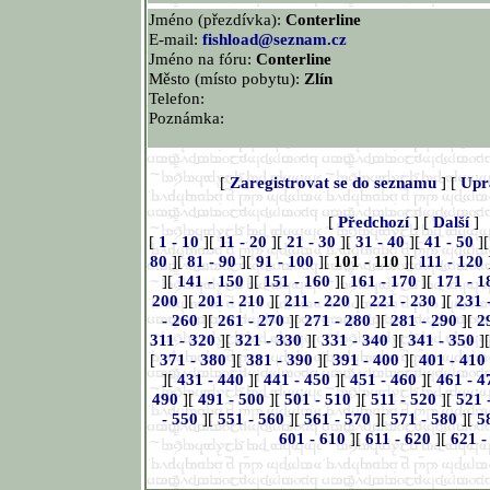
Jméno (přezdívka):
Conterline
E-mail:
fishload@seznam.cz
Jméno na fóru:
Conterline
Město (místo pobytu):
Zlín
Telefon:
Poznámka:
[
Zaregistrovat se do seznamu
] [
Upr
[
Předchozí
] [
Další
]
[
1 - 10
][
11 - 20
][
21 - 30
][
31 - 40
][
41 - 50
]
80
][
81 - 90
][
91 - 100
][
101 - 110
][
111 - 120
][
141 - 150
][
151 - 160
][
161 - 170
][
171 - 1
200
][
201 - 210
][
211 - 220
][
221 - 230
][
231 
- 260
][
261 - 270
][
271 - 280
][
281 - 290
][
2
311 - 320
][
321 - 330
][
331 - 340
][
341 - 350
]
[
371 - 380
][
381 - 390
][
391 - 400
][
401 - 410
][
431 - 440
][
441 - 450
][
451 - 460
][
461 - 4
490
][
491 - 500
][
501 - 510
][
511 - 520
][
521 
- 550
][
551 - 560
][
561 - 570
][
571 - 580
][
5
601 - 610
][
611 - 620
][
621 -