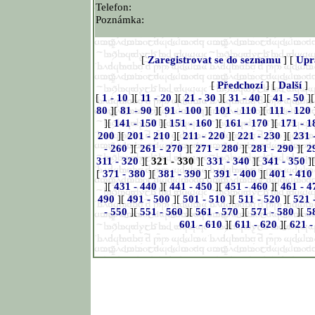
Telefon:
Poznámka:
[
Zaregistrovat se do seznamu
] [
Upr
[
Předchozí
] [
Další
]
[
1 - 10
][
11 - 20
][
21 - 30
][
31 - 40
][
41 - 50
]
80
][
81 - 90
][
91 - 100
][
101 - 110
][
111 - 120
][
141 - 150
][
151 - 160
][
161 - 170
][
171 - 1
200
][
201 - 210
][
211 - 220
][
221 - 230
][
231 
- 260
][
261 - 270
][
271 - 280
][
281 - 290
][
2
311 - 320
][
321 - 330
][
331 - 340
][
341 - 350
]
[
371 - 380
][
381 - 390
][
391 - 400
][
401 - 410
][
431 - 440
][
441 - 450
][
451 - 460
][
461 - 4
490
][
491 - 500
][
501 - 510
][
511 - 520
][
521 
- 550
][
551 - 560
][
561 - 570
][
571 - 580
][
5
601 - 610
][
611 - 620
][
621 -