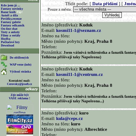
Třídit podle: [
Data přidání
] [
Jmén
Kdo jsem já ...
Fantasy novinky
Pouze z města:
Bazar knih
Tip!
Autoři a díla
Povídky,recenze
Fantasy galerie
Jméno (přezdívka):
Kuduk
Fantasy odkazník
On-line chat
E-mail:
kosmi11-1@seznam.cz
Testy a ankety
Jméno na fóru:
Filmy a seriály
Hudba
Město (místo pobytu):
Kraj, Praha 8
Počítačové hry
Download
Telefon:
Poznámka:
Jsem vášnivá tolkienistka a fanatik fantasy
Tolkiena přišívají taky Napoleona)
Do oblíbených
WAP verze (info)
Jméno (přezdívka):
Kuduk
Výchozí stránka
E-mail:
kosmi11-1@centrum.cz
Jméno na fóru:
Kontaktní mail:
Cerovsky@jcsoft.cz
Město (místo pobytu):
Kraj, Praha 8
Telefon:
Zde může být
Poznámka:
Jsem vášnivá tolkienistka a fanatik fantasy
VAŠE reklama !
Tolkiena přišívají taky Napoleona...)
Jméno (přezdívka):
kuro
E-mail:
kula@ceps.cz
Jméno na fóru:
kuro
Město (místo pobytu):
Albrechtice
Telefon: