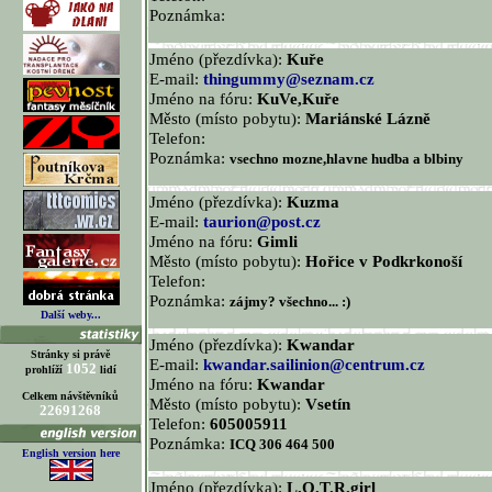
Poznámka:
Jméno (přezdívka):
Kuře
E-mail:
thingummy@seznam.cz
Jméno na fóru:
KuVe,Kuře
Město (místo pobytu):
Mariánské Lázně
Telefon:
Poznámka:
vsechno mozne,hlavne hudba a blbiny
Jméno (přezdívka):
Kuzma
E-mail:
taurion@post.cz
Jméno na fóru:
Gimli
Město (místo pobytu):
Hořice v Podkrkonoší
Telefon:
Poznámka:
zájmy? všechno... :)
Další weby...
Jméno (přezdívka):
Kwandar
Stránky si právě
E-mail:
kwandar.sailinion@centrum.cz
1052
prohlíží
lidí
Jméno na fóru:
Kwandar
Celkem návštěvníků
Město (místo pobytu):
Vsetín
22691268
Telefon:
605005911
Poznámka:
ICQ 306 464 500
English version here
Jméno (přezdívka):
L.O.T.R.girl