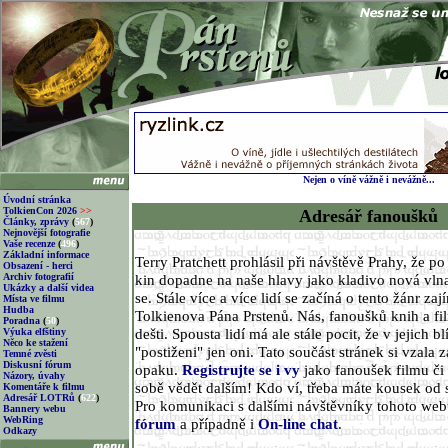
Nejen o víně vážně i nevážně...
Úvodní stránka
TolkienCon 2026
>>
Adresář fanoušků
Články, zprávy
(
567
)
Nejnovější fotografie
Vaše recenze
(
496
)
Základní informace
Terry Pratchett prohlásil při návštěvě Prahy, že p
Obsazení - herci
Archiv fotografií
kin dopadne na naše hlavy jako kladivo nová vlna
Ukázky a další videa
se. Stále více a více lidí se začíná o tento žánr za
Místa ve filmu
Hudba
Tolkienova Pána Prstenů. Nás, fanoušků knih a fi
Poradna
(
50
)
dešti. Spousta lidí má ale stále pocit, že v jejich 
Výuka elfštiny
Něco ke stažení
"postiženi" jen oni. Tato součást stránek si vzala z
Temné zvěsti
Diskusní fórum
opaku.
Registrujte se i vy
jako fanoušek filmu či 
Názory, úvahy
sobě vědět dalším! Kdo ví, třeba máte kousek od 
Komentáře k filmu
Adresář LOTRů
(
622
)
Pro komunikaci s dalšími návštěvníky tohoto we
Bannery webu
WebRing
fórum
a případně i
On-line chat
.
Odkazy