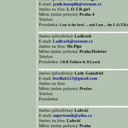
E-mail:
janik.hamplik@seznam.cz
Jméno na fóru:
L.O.T.R.girl
Město (místo pobytu):
Praha-4
Telefon:
Poznámka:
Lotr is the best! ... and I am ... the L.O.T.
Jméno (přezdívka):
Ladiczek
E-mail:
Ladiczek@seznam.cz
Jméno na fóru:
Mr.Pipe
Město (místo pobytu):
Praha/Holešov
Telefon:
Poznámka:
J.R.R.Tolkien & D.Lynch
Jméno (přezdívka):
Lady Galadriel
E-mail:
bsedlak123@gmail.com
Jméno na fóru:
Město (místo pobytu):
Prešov
Telefon:
Poznámka:
Jméno (přezdívka):
Lahváč
E-mail:
supertomik@atlas.cz
Jméno na fóru:
Lahváč
Město (místo pobytu):
Praha