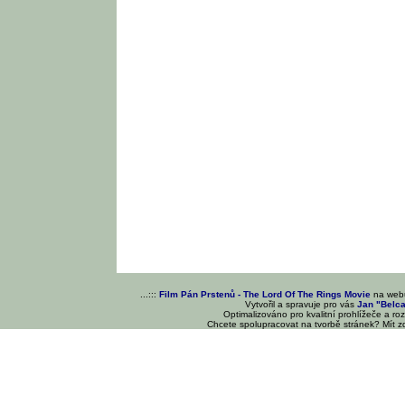
...:::
Film Pán Prstenů - The Lord Of The Rings Movie
na we
Vytvořil a spravuje pro vás
Jan "Belc
Optimalizováno pro kvalitní prohlížeče a ro
Chcete spolupracovat na tvorbě stránek? Mít 