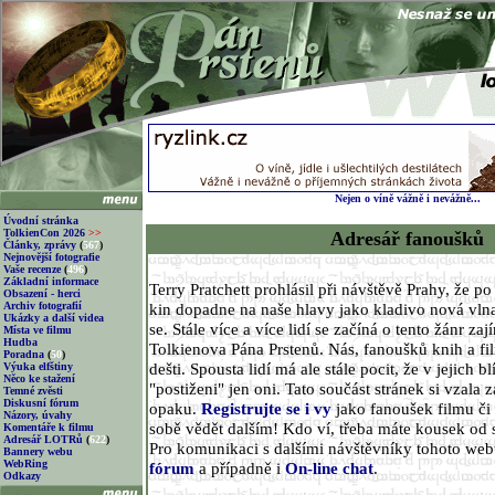
Nejen o víně vážně i nevážně...
Úvodní stránka
TolkienCon 2026
>>
Adresář fanoušků
Články, zprávy
(
567
)
Nejnovější fotografie
Vaše recenze
(
496
)
Základní informace
Terry Pratchett prohlásil při návštěvě Prahy, že p
Obsazení - herci
Archiv fotografií
kin dopadne na naše hlavy jako kladivo nová vlna
Ukázky a další videa
se. Stále více a více lidí se začíná o tento žánr za
Místa ve filmu
Hudba
Tolkienova Pána Prstenů. Nás, fanoušků knih a fi
Poradna
(
50
)
dešti. Spousta lidí má ale stále pocit, že v jejich 
Výuka elfštiny
Něco ke stažení
"postiženi" jen oni. Tato součást stránek si vzala z
Temné zvěsti
Diskusní fórum
opaku.
Registrujte se i vy
jako fanoušek filmu či 
Názory, úvahy
sobě vědět dalším! Kdo ví, třeba máte kousek od 
Komentáře k filmu
Adresář LOTRů
(
622
)
Pro komunikaci s dalšími návštěvníky tohoto we
Bannery webu
WebRing
fórum
a případně i
On-line chat
.
Odkazy