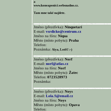
a
www.koneaponici.websnadno.cz.
Tam mne také najdete.
Jméno (přezdívka):
Ninquetari
E-mail:
vsrdicko@centrum.cz
Jméno na fóru:
Niqua
Město (místo pobytu):
Praha
Telefon:
Poznámka:
Aiya, Lotři! :-)
Jméno (přezdívka):
Norf
E-mail:
norf@atlas.cz
Jméno na fóru:
Norf
Město (místo pobytu):
Žatec
Telefon:
0723528973
Poznámka:
Jméno (přezdívka):
Noys
E-mail:
Lola.S@email.cz
Jméno na fóru:
Noys
Město (místo pobytu):
Opava
Telefon: