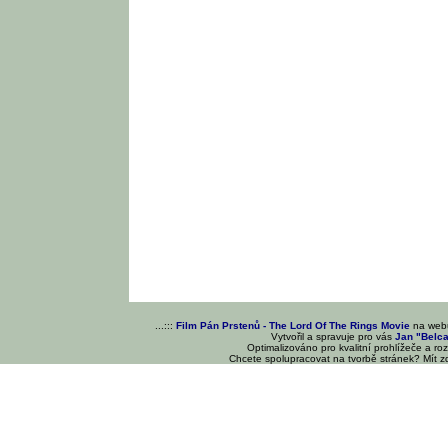
...:::
Film Pán Prstenů - The Lord Of The Rings Movie
na we
Vytvořil a spravuje pro vás
Jan "Belc
Optimalizováno pro kvalitní prohlížeče a ro
Chcete spolupracovat na tvorbě stránek? Mít 