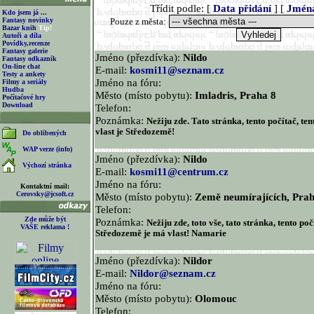
Třídit podle: [
Data přidání
] [
Jmén
Kdo jsem já ...
Fantasy novinky
Pouze z města:
Bazar knih
Tip!
Autoři a díla
Povídky,recenze
Fantasy galerie
Jméno (přezdívka):
Nildo
Fantasy odkazník
On-line chat
E-mail:
kosmi11@seznam.cz
Testy a ankety
Jméno na fóru:
Filmy a seriály
Hudba
Město (místo pobytu):
Imladris, Praha 8
Počítačové hry
Download
Telefon:
Poznámka:
Nežiju zde. Tato stránka, tento počítač, tent
vlast je Středozemě!
Do oblíbených
WAP verze (info)
Jméno (přezdívka):
Nildo
Výchozí stránka
E-mail:
kosmi11@centrum.cz
Jméno na fóru:
Kontaktní mail:
Cerovsky@jcsoft.cz
Město (místo pobytu):
Země neumírajících, Prah
Telefon:
Zde může být
Poznámka:
Nežiju zde, toto vše, tato stránka, tento počí
VAŠE reklama !
Středozemě je má vlast! Namarie
Jméno (přezdívka):
Nildor
E-mail:
Nildor@seznam.cz
Jméno na fóru:
Město (místo pobytu):
Olomouc
Telefon: