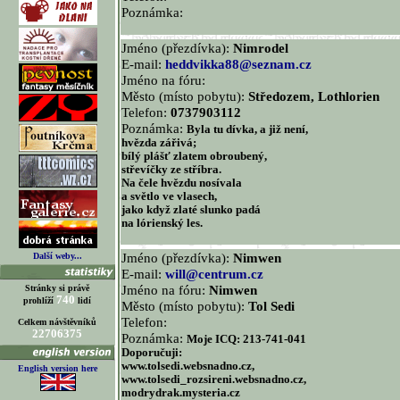
Poznámka:
Jméno (přezdívka):
Nimrodel
E-mail:
heddvikka88@seznam.cz
Jméno na fóru:
Město (místo pobytu):
Středozem, Lothlorien
Telefon:
0737903112
Poznámka:
Byla tu dívka, a již není,
hvězda zářivá;
bílý plášť zlatem obroubený,
střevíčky ze stříbra.
Na čele hvězdu nosívala
a světlo ve vlasech,
jako když zlaté slunko padá
na lórienský les.
Jméno (přezdívka):
Nimwen
Další weby...
E-mail:
will@centrum.cz
Jméno na fóru:
Nimwen
Stránky si právě
740
prohlíží
lidí
Město (místo pobytu):
Tol Sedi
Telefon:
Celkem návštěvníků
22706375
Poznámka:
Moje ICQ: 213-741-041
Doporučuji:
www.tolsedi.websnadno.cz,
English version here
www.tolsedi_rozsireni.websnadno.cz,
modrydrak.mysteria.cz