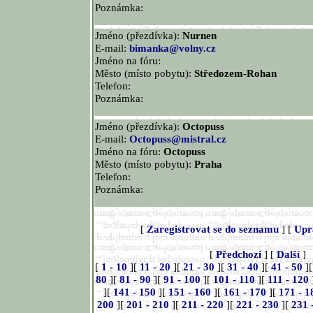
Poznámka:
Jméno (přezdívka):
Nurnen
E-mail:
bimanka@volny.cz
Jméno na fóru:
Město (místo pobytu):
Středozem-Rohan
Telefon:
Poznámka:
Jméno (přezdívka):
Octopuss
E-mail:
Octopuss@mistral.cz
Jméno na fóru:
Octopuss
Město (místo pobytu):
Praha
Telefon:
Poznámka:
[
Zaregistrovat se do seznamu
] [
Upr
[
Předchozí
] [
Další
]
[
1 - 10
][
11 - 20
][
21 - 30
][
31 - 40
][
41 - 50
]
80
][
81 - 90
][
91 - 100
][
101 - 110
][
111 - 120
][
141 - 150
][
151 - 160
][
161 - 170
][
171 - 1
200
][
201 - 210
][
211 - 220
][
221 - 230
][
231 