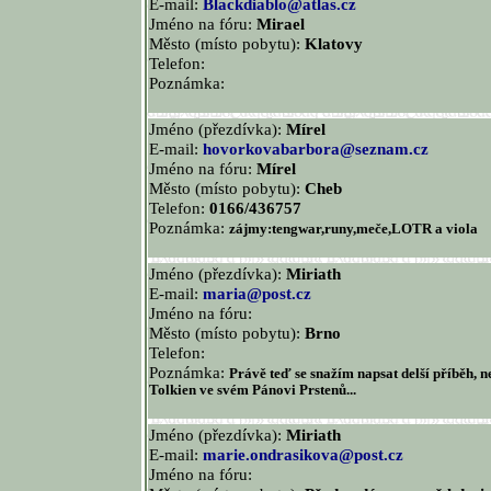
E-mail:
Blackdiablo@atlas.cz
Jméno na fóru:
Mirael
Město (místo pobytu):
Klatovy
Telefon:
Poznámka:
Jméno (přezdívka):
Mírel
E-mail:
hovorkovabarbora@seznam.cz
Jméno na fóru:
Mírel
Město (místo pobytu):
Cheb
Telefon:
0166/436757
Poznámka:
zájmy:tengwar,runy,meče,LOTR a viola
Jméno (přezdívka):
Miriath
E-mail:
maria@post.cz
Jméno na fóru:
Město (místo pobytu):
Brno
Telefon:
Poznámka:
Právě teď se snažím napsat delší příběh, n
Tolkien ve svém Pánovi Prstenů...
Jméno (přezdívka):
Miriath
E-mail:
marie.ondrasikova@post.cz
Jméno na fóru: