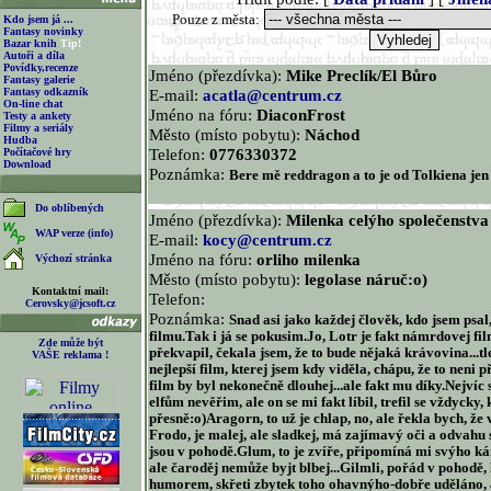
Pouze z města:
Kdo jsem já ...
Fantasy novinky
Bazar knih
Tip!
Autoři a díla
Povídky,recenze
Jméno (přezdívka):
Mike Preclík/El Bůro
Fantasy galerie
Fantasy odkazník
E-mail:
acatla@centrum.cz
On-line chat
Jméno na fóru:
DiaconFrost
Testy a ankety
Filmy a seriály
Město (místo pobytu):
Náchod
Hudba
Telefon:
0776330372
Počítačové hry
Download
Poznámka:
Bere mě reddragon a to je od Tolkiena jen 
Do oblíbených
Jméno (přezdívka):
Milenka celýho společenstva
WAP verze (info)
E-mail:
kocy@centrum.cz
Jméno na fóru:
orliho milenka
Výchozí stránka
Město (místo pobytu):
legolase náruč:o)
Kontaktní mail:
Telefon:
Cerovsky@jcsoft.cz
Poznámka:
Snad asi jako každej člověk, kdo jsem psa
filmu.Tak i já se pokusim.Jo, Lotr je fakt námrdovej fi
Zde může být
překvapil, čekala jsem, že to bude nějaká krávovina...t
VAŠE reklama !
nejlepší film, kterej jsem kdy viděla, chápu, že to neni p
film by byl nekonečně dlouhej...ale fakt mu díky.Nejvíc s
elfům nevěřim, ale on se mi fakt líbil, trefil se vždycky,
přesně:o)Aragorn, to už je chlap, no, ale řekla bych, že 
Frodo, je malej, ale sladkej, má zajímavý oči a odvahu 
jsou v pohodě.Glum, to je zvíře, připomíná mi svýho ká
ale čaroděj nemůže byjt blbej...Gilmli, pořád v pohodě, l
humorem, skřeti zbytek toho ohavnýho-dobře uděláno, 