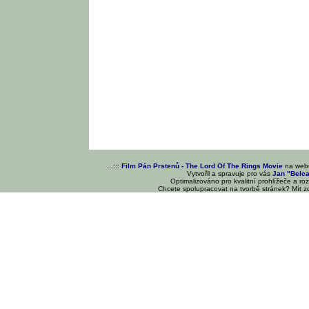
...:::
Film Pán Prstenů - The Lord Of The Rings Movie
na we
Vytvořil a spravuje pro vás
Jan "Belc
Optimalizováno pro kvalitní prohlížeče a ro
Chcete spolupracovat na tvorbě stránek? Mít 