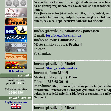
Arwen Eómer Faramir....Jsou good, ale už mě to nebaví
na ně každej svuj názor, tak co...Jenom se asi schodnem v
konec.
Tak jinak co mám ještě ráda, muzika, filmy, hulení, stoln
hospody s kámošema, podpálit špeka, skejťáci a fakt ně
hulení, sex a celý společenstvo.tak, tak, toť vše.čus
Jméno (přezdívka):
Miloušššek pánešššek
E-mail:
josefbroz@seznam.cz
Jméno na fóru:
Glumíšššek
Město (místo pobytu):
Praha 4
Telefon:
Poznámka:
Jméno (přezdívka):
Míniël
E-mail:
Star.gate@email.cz
Další weby...
Jméno na fóru:
Míniël
Město (místo pobytu):
Brno
Stránky si právě
Telefon:
737 68 30 10
933
prohlíží
lidí
Poznámka:
Ahoj. Jako svůj stručný popisek bych rád
Celkem návštěvníků
fanatikem, Prstenovým a Stargatovým maniakem a napr
22696856
pokud jste se ještě nelekli, ráda bych se seznámila s n
Namarië
English version here
Jméno (přezdívka):
Mirael