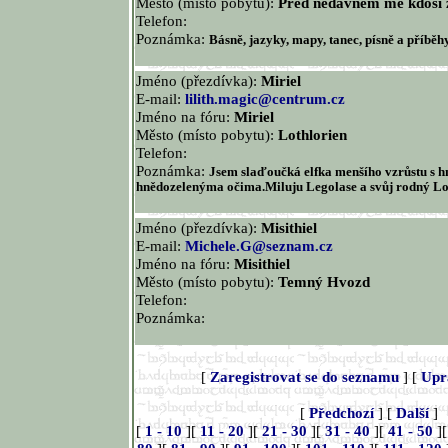
Město (místo pobytu):
Před nedávnem mě kdosi za
Telefon:
Poznámka:
Básně, jazyky, mapy, tanec, písně a příběhy
Jméno (přezdívka):
Miriel
E-mail:
lilith.magic@centrum.cz
Jméno na fóru:
Miriel
Město (místo pobytu):
Lothlorien
Telefon:
Poznámka:
Jsem slaďoučká elfka menšího vzrůstu s h
hnědozelenýma očima.Miluju Legolase a svůj rodný Lo
Jméno (přezdívka):
Misithiel
E-mail:
Michele.G@seznam.cz
Jméno na fóru:
Misithiel
Město (místo pobytu):
Temný Hvozd
Telefon:
Poznámka:
[
Zaregistrovat se do seznamu
] [
Upr
[
Předchozí
] [
Další
]
[
1 - 10
][
11 - 20
][
21 - 30
][
31 - 40
][
41 - 50
]