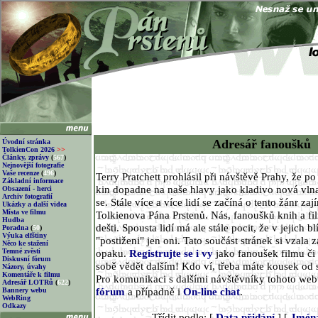
Adresář fanoušků
Úvodní stránka
TolkienCon 2026
>>
Články, zprávy
(
567
)
Nejnovější fotografie
Vaše recenze
(
496
)
Terry Pratchett prohlásil při návštěvě Prahy, že p
Základní informace
kin dopadne na naše hlavy jako kladivo nová vlna
Obsazení - herci
Archiv fotografií
se. Stále více a více lidí se začíná o tento žánr za
Ukázky a další videa
Místa ve filmu
Tolkienova Pána Prstenů. Nás, fanoušků knih a fi
Hudba
dešti. Spousta lidí má ale stále pocit, že v jejich 
Poradna
(
50
)
Výuka elfštiny
"postiženi" jen oni. Tato součást stránek si vzala z
Něco ke stažení
Temné zvěsti
opaku.
Registrujte se i vy
jako fanoušek filmu či 
Diskusní fórum
sobě vědět dalším! Kdo ví, třeba máte kousek od 
Názory, úvahy
Komentáře k filmu
Pro komunikaci s dalšími návštěvníky tohoto we
Adresář LOTRů
(
622
)
fórum
a případně i
On-line chat
.
Bannery webu
WebRing
Odkazy
Třídit podle: [
Data přidání
] [
Jmén