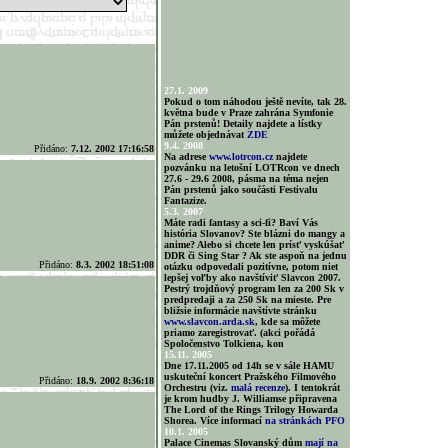
27.1. 2009
Pokud o tom náhodou ještě nevíte, tak 28.
května bude v Praze zahrána Symfonie
Pán prstenů! Detaily najdete a lístky
můžete objednávat
ZDE
9.4. 2008
Přidáno:
7.12. 2002 17:16:58
Na adrese
www.lotrcon.cz
najdete
pozvánku na letošní LOTRcon ve dnech
27.6 - 29.6 2008, pásma na téma nejen
Pán prstenů jako součásti Festivalu
Fantazize.
5.3. 2007
Máte radi fantasy a sci-fi? Baví Vás
história Slovanov? Ste blázni do mangy a
anime? Alebo si chcete len prísť vyskúšať
DDR či Sing Star ? Ak ste aspoň na jednu
Přidáno:
8.3. 2002 18:51:08
otázku odpovedali pozitívne, potom niet
lepšej voľby ako navštíviť Slavcon 2007.
Pestrý trojdňový program len za 200 Sk v
predpredaji a za 250 Sk na mieste. Pre
bližsie informácie navštívte stránku
www.slavcon.arda.sk
, kde sa môžete
priamo zaregistrovať. (akci pořádá
Spoločenstvo Tolkiena, kon
15.11. 2005
Dne 17.11.2005 od 14h se v sále HAMU
uskuteční koncert Pražského Filmového
Přidáno:
18.9. 2002 8:36:18
Orchestru (viz.
malá recenze
). I tentokrát
je krom hudby J. Williamse připravena
The Lord of the Rings Trilogy Howarda
Shorea. Více informací
na stránkách PFO
10.1. 2005
Palace Cinemas Slovanský dům
mají na