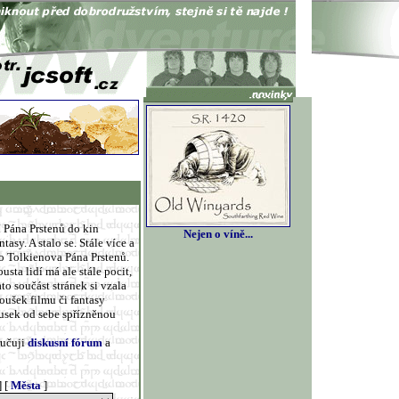
í Pána Prstenů do kin
Nejen o víně...
sy. A stalo se. Stále více a
ě o Tolkienova Pána Prstenů.
sta lidí má ale stále pocit,
ato součást stránek si vzala
oušek filmu či fantasy
ousek od sebe spřízněnou
ručuji
diskusní fórum
a
] [
Města
]