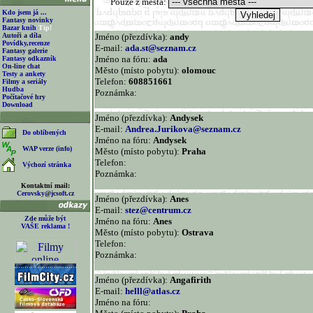
Pouze z města:
Kdo jsem já ...
Fantasy novinky
Bazar knih
Tip!
Autoři a díla
Jméno (přezdívka):
andy
Povídky,recenze
E-mail:
ada.st@seznam.cz
Fantasy galerie
Jméno na fóru:
ada
Fantasy odkazník
On-line chat
Město (místo pobytu):
olomouc
Testy a ankety
Telefon:
608851661
Filmy a seriály
Hudba
Poznámka:
Počítačové hry
Download
Jméno (přezdívka):
Andysek
E-mail:
Andrea.Jurikova@seznam.cz
Do oblíbených
Jméno na fóru:
Andysek
WAP verze (info)
Město (místo pobytu):
Praha
Telefon:
Výchozí stránka
Poznámka:
Kontaktní mail:
Cerovsky@jcsoft.cz
Jméno (přezdívka):
Anes
E-mail:
stez@centrum.cz
Zde může být
Jméno na fóru:
Anes
VAŠE reklama !
Město (místo pobytu):
Ostrava
Telefon:
Poznámka:
Jméno (přezdívka):
Angafirith
E-mail:
helll@atlas.cz
Jméno na fóru: