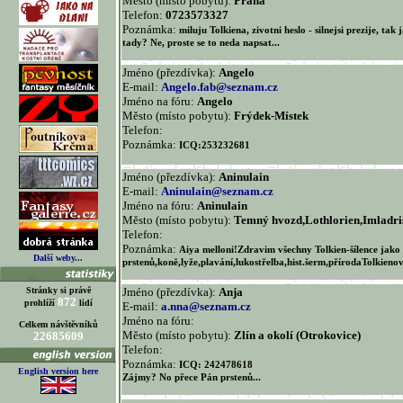
Město (místo pobytu):
Praha
Telefon:
0723573327
Poznámka:
miluju Tolkiena, zivotni heslo - silnejsi prezije, tak
tady? Ne, proste se to neda napsat...
Jméno (přezdívka):
Angelo
E-mail:
Angelo.fab@seznam.cz
Jméno na fóru:
Angelo
Město (místo pobytu):
Frýdek-Místek
Telefon:
Poznámka:
ICQ:253232681
Jméno (přezdívka):
Aninulain
E-mail:
Aninulain@seznam.cz
Jméno na fóru:
Aninulain
Město (místo pobytu):
Temný hvozd,Lothlorien,Imladri
Telefon:
Poznámka:
Aiya melloni!Zdravim všechny Tolkien-šílence jak
Další weby...
prstenů,koně,lyže,plavání,lukostřelba,hist.šerm,přírodaTolkienova
Stránky si právě
Jméno (přezdívka):
Anja
872
prohlíží
lidí
E-mail:
a.nna@seznam.cz
Jméno na fóru:
Celkem návštěvníků
Město (místo pobytu):
Zlín a okolí (Otrokovice)
22685609
Telefon:
Poznámka:
ICQ: 242478618
English version here
Zájmy? No přece Pán prstenů...