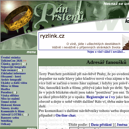
Nejen o víně vážně i nevážně...
Úvodní stránka
TolkienCon 2026
>>
Adresář fanoušků
Články, zprávy
(
567
)
Nejnovější fotografie
Vaše recenze
(
496
)
Základní informace
Terry Pratchett prohlásil při návštěvě Prahy, že po uveden
Obsazení - herci
dopadne na naše hlavy jako kladivo nová vlna zájmu o fanta
Archiv fotografií
více lidí se začíná o tento žánr zajímat, i kdyby jen práv
Ukázky a další videa
Místa ve filmu
Nás, fanoušků knih a filmu, přibývá jako hub po dešti. Spou
Hudba
že v jejich blízkém okolí jsou takto "postiženi" jen oni. T
Poradna
(
50
)
Výuka elfštiny
za úkol přesvědčit je o opaku.
Registrujte se i vy
jako fan
Něco ke stažení
obecně a dejte o sobě vědět dalším! Kdo ví, třeba máte k
Temné zvěsti
Diskusní fórum
duši.
Názory, úvahy
Pro komunikaci s dalšími návštěvníky tohoto webu dopo
Komentáře k filmu
Adresář LOTRů
(
622
)
případně i
On-line chat
.
Bannery webu
WebRing
Odkazy
Třídit podle: [
Data přidání
] [
Jména