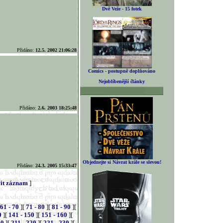
Dvě Veže - 15 fotek
Přidáno:
12.5. 2002 21:06:28
Comics - postupně doplňováno
Nejoblíbenější články
Přidáno:
2.6. 2003 18:25:48
Objednejte si Návrat krále se slevou!
Přidáno:
24.3. 2005 15:33:47
it záznam
]
61 - 70
][
71 - 80
][
81 - 90
][
0
][
141 - 150
][
151 - 160
][
10
][
211 - 220
][
221 - 230
][