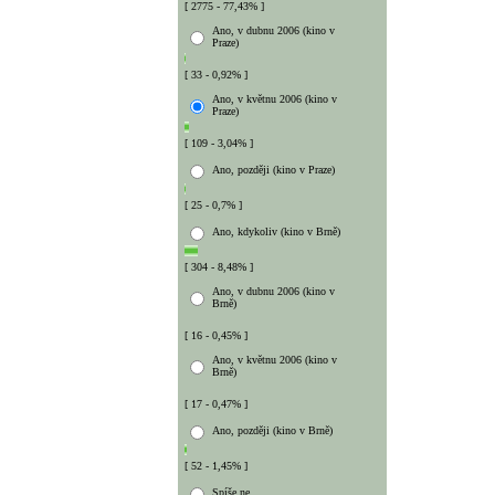
[ 2775 - 77,43% ]
Ano, v dubnu 2006 (kino v
Praze)
[ 33 - 0,92% ]
Ano, v květnu 2006 (kino v
Praze)
[ 109 - 3,04% ]
Ano, později (kino v Praze)
[ 25 - 0,7% ]
Ano, kdykoliv (kino v Brně)
[ 304 - 8,48% ]
Ano, v dubnu 2006 (kino v
Brně)
[ 16 - 0,45% ]
Ano, v květnu 2006 (kino v
Brně)
[ 17 - 0,47% ]
Ano, později (kino v Brně)
[ 52 - 1,45% ]
Spíše ne