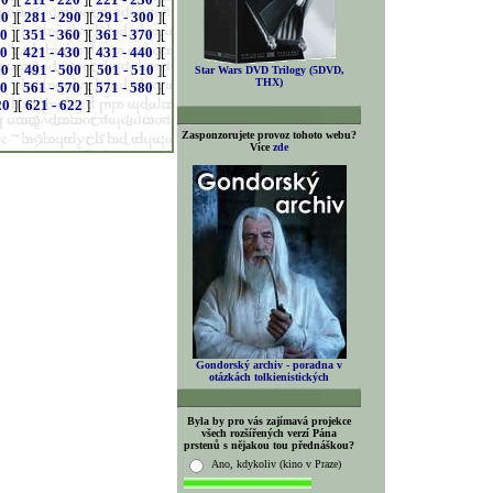
80
][
281 - 290
][
291 - 300
][
50
][
351 - 360
][
361 - 370
][
20
][
421 - 430
][
431 - 440
][
90
][
491 - 500
][
501 - 510
][
Star Wars DVD Trilogy (5DVD,
THX)
60
][
561 - 570
][
571 - 580
][
20
][
621 - 622
]
Zasponzorujete provoz tohoto webu?
Více
zde
Gondorský archiv - poradna v
otázkách tolkienistických
Byla by pro vás zajímavá projekce
všech rozšířených verzí Pána
prstenů s nějakou tou přednáškou?
Ano, kdykoliv (kino v Praze)