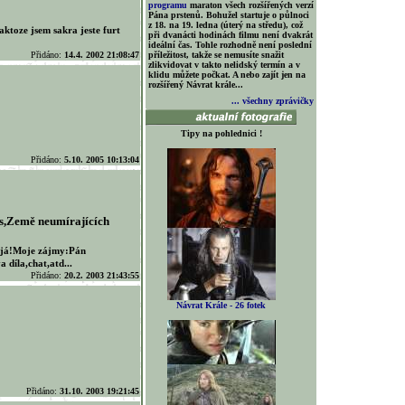
programu
maraton všech rozšířených verzí
Pána prstenů. Bohužel startuje o půlnoci
z 18. na 19. ledna (úterý na středu), což
 jaktoze jsem sakra jeste furt
při dvanácti hodinách filmu není dvakrát
ideální čas. Tohle rozhodně není poslední
Přidáno:
14.4. 2002 21:08:47
příležitost, takže se nemusíte snažit
zlikvidovat v takto nelidský termín a v
klidu můžete počkat. A nebo zajít jen na
rozšířený Návrat krále...
... všechny zprávičky
Tipy na pohlednici !
Přidáno:
5.10. 2005 10:13:04
s,Země neumírajících
o já!Moje zájmy:Pán
 díla,chat,atd...
Přidáno:
20.2. 2003 21:43:55
Návrat Krále - 26 fotek
Přidáno:
31.10. 2003 19:21:45