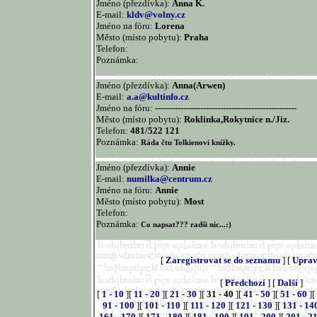
Jméno (přezdívka):
Anna K.
E-mail:
kldv@volny.cz
Jméno na fóru:
Lorena
Město (místo pobytu):
Praha
Telefon:
Poznámka:
Jméno (přezdívka):
Anna(Arwen)
E-mail:
a.a@kultinfo.cz
Jméno na fóru:
--------------------------------------------------
Město (místo pobytu):
Roklinka,Rokytnice n./Jiz.
Telefon:
481/522 121
Poznámka:
Ráda čtu Tolkienovi knížky.
Jméno (přezdívka):
Annie
E-mail:
numilka@centrum.cz
Jméno na fóru:
Annie
Město (místo pobytu):
Most
Telefon:
Poznámka:
Co napsat??? radši nic...:)
[
Zaregistrovat se do seznamu
] [
Uprav
[
Předchozí
] [
Další
]
[
1 - 10
][
11 - 20
][
21 - 30
][
31 - 40
][
41 - 50
][
51 - 60
][
91 - 100
][
101 - 110
][
111 - 120
][
121 - 130
][
131 - 14
161 - 170
][
171 - 180
][
181 - 190
][
191 - 200
][
201 - 2