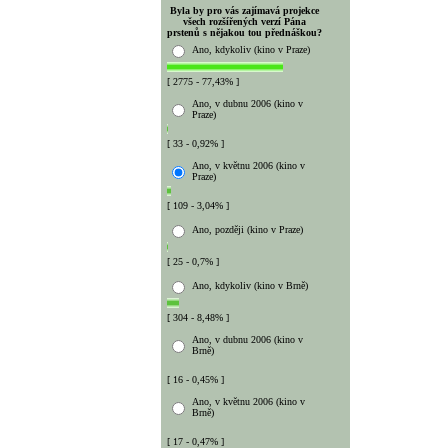
Byla by pro vás zajímavá projekce
všech rozšířených verzí Pána
prstenů s nějakou tou přednáškou?
Ano, kdykoliv (kino v Praze)
[ 2775 - 77,43% ]
Ano, v dubnu 2006 (kino v
Praze)
[ 33 - 0,92% ]
Ano, v květnu 2006 (kino v
Praze)
[ 109 - 3,04% ]
Ano, později (kino v Praze)
[ 25 - 0,7% ]
Ano, kdykoliv (kino v Brně)
[ 304 - 8,48% ]
Ano, v dubnu 2006 (kino v
Brně)
[ 16 - 0,45% ]
Ano, v květnu 2006 (kino v
Brně)
[ 17 - 0,47% ]