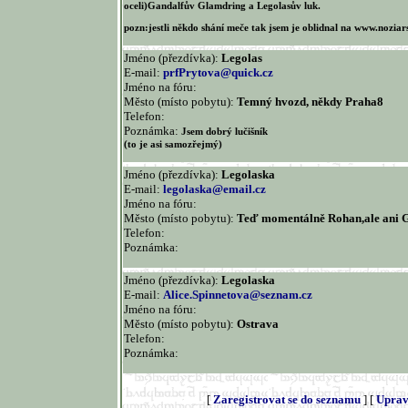
oceli)Gandalfův Glamdring a Legolasův luk.
pozn:jestli někdo shání meče tak jsem je oblidnal na www.noziar
Jméno (přezdívka):
Legolas
E-mail:
prfPrytova@quick.cz
Jméno na fóru:
Město (místo pobytu):
Temný hvozd, někdy Praha8
Telefon:
Poznámka:
Jsem dobrý lučišník
(to je asi samozřejmý)
Jméno (přezdívka):
Legolaska
E-mail:
legolaska@email.cz
Jméno na fóru:
Město (místo pobytu):
Teď momentálně Rohan,ale ani G
Telefon:
Poznámka:
Jméno (přezdívka):
Legolaska
E-mail:
Alice.Spinnetova@seznam.cz
Jméno na fóru:
Město (místo pobytu):
Ostrava
Telefon:
Poznámka:
[
Zaregistrovat se do seznamu
] [
Uprav