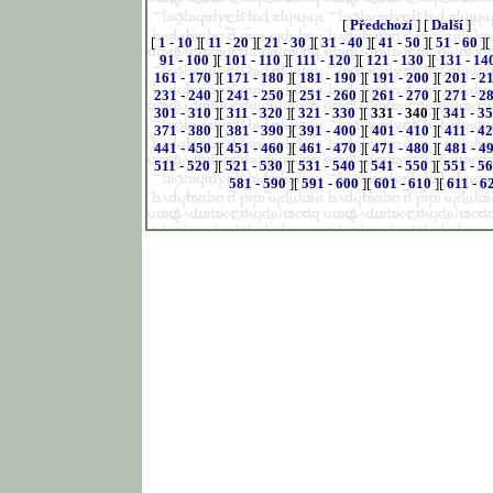
[
Předchozí
] [
Další
]
[
1 - 10
][
11 - 20
][
21 - 30
][
31 - 40
][
41 - 50
][
51 - 60
][
91 - 100
][
101 - 110
][
111 - 120
][
121 - 130
][
131 - 14
161 - 170
][
171 - 180
][
181 - 190
][
191 - 200
][
201 - 2
231 - 240
][
241 - 250
][
251 - 260
][
261 - 270
][
271 - 2
301 - 310
][
311 - 320
][
321 - 330
][
331 - 340
][
341 - 3
371 - 380
][
381 - 390
][
391 - 400
][
401 - 410
][
411 - 4
441 - 450
][
451 - 460
][
461 - 470
][
471 - 480
][
481 - 4
511 - 520
][
521 - 530
][
531 - 540
][
541 - 550
][
551 - 5
581 - 590
][
591 - 600
][
601 - 610
][
611 - 6