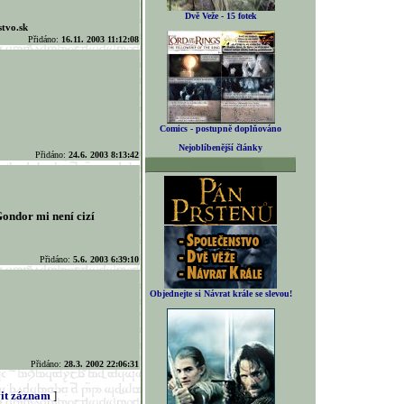
Dvě Veže - 15 fotek
stvo.sk
Přidáno:
16.11. 2003 11:12:08
Comics - postupně doplňováno
Nejoblíbenější články
Přidáno:
24.6. 2003 8:13:42
ondor mi není cizí
Přidáno:
5.6. 2003 6:39:10
Objednejte si Návrat krále se slevou!
Přidáno:
28.3. 2002 22:06:31
it záznam
]