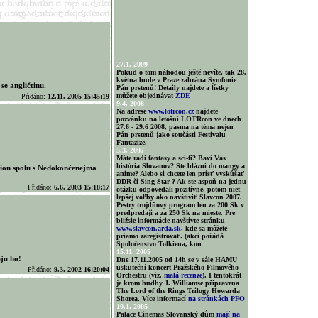
27.1. 2009
Pokud o tom náhodou ještě nevíte, tak 28.
května bude v Praze zahrána Symfonie
se angličtinu.
Pán prstenů! Detaily najdete a lístky
můžete objednávat
ZDE
Přidáno:
12.11. 2005 15:45:19
9.4. 2008
Na adrese
www.lotrcon.cz
najdete
pozvánku na letošní LOTRcon ve dnech
27.6 - 29.6 2008, pásma na téma nejen
Pán prstenů jako součásti Festivalu
Fantazize.
5.3. 2007
Máte radi fantasy a sci-fi? Baví Vás
história Slovanov? Ste blázni do mangy a
llion spolu s Nedokončenejma
anime? Alebo si chcete len prísť vyskúšať
DDR či Sing Star ? Ak ste aspoň na jednu
Přidáno:
6.6. 2003 15:18:17
otázku odpovedali pozitívne, potom niet
lepšej voľby ako navštíviť Slavcon 2007.
Pestrý trojdňový program len za 200 Sk v
predpredaji a za 250 Sk na mieste. Pre
bližsie informácie navštívte stránku
www.slavcon.arda.sk
, kde sa môžete
priamo zaregistrovať. (akci pořádá
Spoločenstvo Tolkiena, kon
15.11. 2005
uju ho!
Dne 17.11.2005 od 14h se v sále HAMU
uskuteční koncert Pražského Filmového
Přidáno:
9.3. 2002 16:20:04
Orchestru (viz.
malá recenze
). I tentokrát
je krom hudby J. Williamse připravena
The Lord of the Rings Trilogy Howarda
Shorea. Více informací
na stránkách PFO
10.1. 2005
Palace Cinemas Slovanský dům
mají na