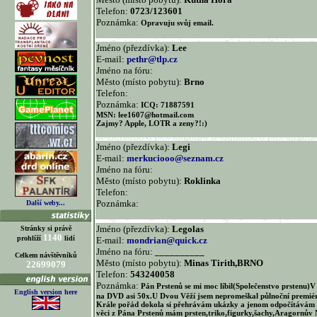
Telefon:
0723/123601
Poznámka:
Opravuju svůj email.
Jméno (přezdívka):
Lee
E-mail:
pethr@tlp.cz
Jméno na fóru:
Město (místo pobytu):
Brno
Telefon:
Poznámka:
ICQ: 71887591
MSN: lee1607@hotmail.com
Zajmy? Apple, LOTR a zeny?!:)
Jméno (přezdívka):
Legi
E-mail:
merkuciooo@seznam.cz
Jméno na fóru:
Město (místo pobytu):
Roklinka
Telefon:
Poznámka:
Další weby...
Jméno (přezdívka):
Legolas
Stránky si právě
1140
prohlíží
lidí
E-mail:
mondrian@quick.cz
Jméno na fóru:
__________
Celkem návštěvníků
Město (místo pobytu):
Minas Tirith,BRNO
22699079
Telefon:
543240058
Poznámka:
Pán Prstenů se mi moc líbil(Společenstvo prstenu)V
English version here
na DVD asi 50x.U Dvou Věží jsem nepromeškal půlnoční premié
Krále pořád dokola si přehrávám ukázky a jenom odpočítávám
věci z Pána Prstenů mám prsten,triko,figurky,šachy,Aragornův N