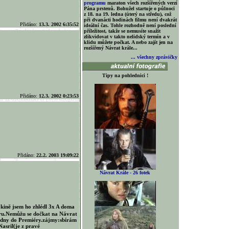
programu
maraton všech rozšířených verzí
Pána prstenů. Bohužel startuje o půlnoci
z 18. na 19. ledna (úterý na středu), což
při dvanácti hodinách filmu není dvakrát
Přidáno:
13.3. 2002 6:35:52
ideální čas. Tohle rozhodně není poslední
příležitost, takže se nemusíte snažit
zlikvidovat v takto nelidský termín a v
klidu můžete počkat. A nebo zajít jen na
rozšířený Návrat krále...
... všechny zprávičky
Tipy na pohlednici !
Přidáno:
12.3. 2002 0:23:53
Přidáno:
22.2. 2003 19:09:22
Návrat Krále - 26 fotek
 kině jsem ho zhlédl 3x A doma
ru.Nemůžu se dočkat na Návrat
 dny do Premiéry.zájmy:sbírám
asril(je z pravé