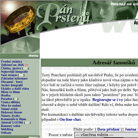
Adresář fanoušků
Úvodní stránka
TolkienCon 2026
>>
Články, zprávy
(
567
)
Nejnovější fotografie
Terry Pratchett prohlásil při návštěvě Prahy, že po uveden
Vaše recenze
(
496
)
Základní informace
dopadne na naše hlavy jako kladivo nová vlna zájmu o fanta
Obsazení - herci
více lidí se začíná o tento žánr zajímat, i kdyby jen práv
Archiv fotografií
Ukázky a další videa
Nás, fanoušků knih a filmu, přibývá jako hub po dešti. Spou
Místa ve filmu
že v jejich blízkém okolí jsou takto "postiženi" jen oni. T
Hudba
Poradna
(
50
)
za úkol přesvědčit je o opaku.
Registrujte se i vy
jako fan
Výuka elfštiny
obecně a dejte o sobě vědět dalším! Kdo ví, třeba máte k
Něco ke stažení
Temné zvěsti
duši.
Diskusní fórum
Pro komunikaci s dalšími návštěvníky tohoto webu dopo
Názory, úvahy
případně i
On-line chat
.
Komentáře k filmu
Adresář LOTRů
(
622
)
Bannery webu
Třídit podle: [
Data přidání
] [
Jména
WebRing
Odkazy
Pouze z města: