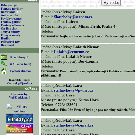
Kdo jsem já ...
Fantasy novinky
Jméno (přezdívka):
Lairen
Bazar knih
Tip!
Autoři a díla
E-mail:
Skatebaby@seznam.cz
Povídky,recenze
Jméno na fóru:
Lairen
Fantasy galerie
Fantasy odkazník
Město (místo pobytu):
Minas Tirith, Praha 4
On-line chat
Telefon:
Testy a ankety
Filmy a seriály
Poznámka:
Nejlepší film na světě je LotR. Ráda šermuji a učím 
Hudba
Počítačové hry
Download
Jméno (přezdívka):
Lalaith-Nienor
E-mail:
Lalaith@centrum.cz
Jméno na fóru:
Lalaith-Nienor
Do oblíbených
Město (místo pobytu):
Dor-Lomin
WAP verze (info)
Telefon:
Poznámka:
Výchozí stránka
Pán prstenů je nejlepší,zahrnuji i Hobita a Silmari
příběhama :D
Kontaktní mail:
Cerovsky@jcsoft.cz
Jméno (přezdívka):
Lara
E-mail:
strihavkova@pvtnet.cz
Zde může být
Jméno na fóru:
Lara
VAŠE reklama !
Město (místo pobytu):
Kutná Hora
Telefon:
0723/123601
Poznámka:
Film Pán Prstenů byl a je pro mě silný zážitek. Mil
Jméno (přezdívka):
Lara
E-mail:
strihavkova@c-mail.cz
Jméno na fóru:
Lara
Město (místo pobytu):
Kutná Hora