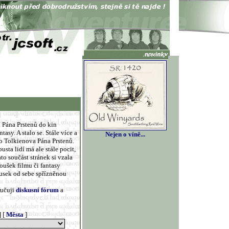
í Pána Prstenů do kin
sy. A stalo se. Stále více a
Nejen o víně...
ě o Tolkienova Pána Prstenů.
sta lidí má ale stále pocit,
ato součást stránek si vzala
oušek filmu či fantasy
ousek od sebe spřízněnou
ručuji
diskusní fórum
a
] [
Města
]