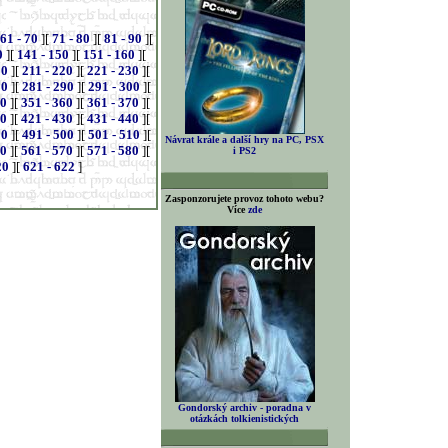
61 - 70
][
71 - 80
][
81 - 90
][
0
][
141 - 150
][
151 - 160
][
10
][
211 - 220
][
221 - 230
][
80
][
281 - 290
][
291 - 300
][
50
][
351 - 360
][
361 - 370
][
20
][
421 - 430
][
431 - 440
][
90
][
491 - 500
][
501 - 510
][
Návrat krále a další hry na PC, PSX
60
][
561 - 570
][
571 - 580
][
i PS2
20
][
621 - 622
]
Zasponzorujete provoz tohoto webu?
Více
zde
Gondorský archiv - poradna v
otázkách tolkienistických