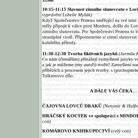
10:15-11:15 Slavnost zimního slunovratu v Lo
vyprávění Lobelie Myšák)
Když Společenstvo Prstenu směřující na své misi 
měly připojit k válce proti Mordoru, došlo do Lor
zimního slunovratu. Pro Společenství Prstenu to b
strastiplné cestě. Připomeneme si zimní slunovra
koloběhu přírody.
11:30-12:30 Tvorba fiktivních jazyků
(Jarmila 
Co nám (čtenářům) přinášejí vymyšlené jazyky ve 
a jak je můžeme (my autoři) tvořit? Zamyšlení n
příbězích a procesem jejich tvorby, s (pochopite
Tolkienovo dílo.
A DÁLE VÁS ČEKÁ…
ČAJOVNA LOVCŮ DRAKŮ
(Nenymir & Halfre
HRÁČSKÝ KOUTEK ve spolupráci s MIND
con)
KOMÁROVO KNIHKUPECTVÍ
(celý con)