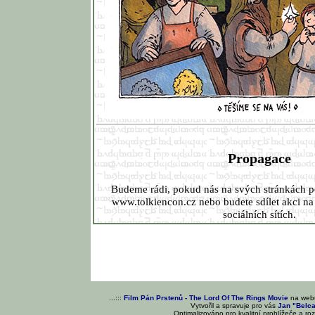
Propagace
Budeme rádi, pokud nás na svých stránkách 
www.tolkiencon.cz nebo budete sdílet akci na
sociálních sítích.
...:::
Film Pán Prstenů - The Lord Of The Rings Movie
na we
Vytvořil a spravuje pro vás
Jan "Belc
Optimalizováno pro kvalitní prohlížeče a ro