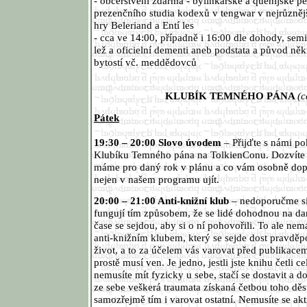
- občerstvení zdarma - bylinkářské a quenijské p
prezenčního studia kodexů v tengwar v nejrůzněj
hry Beleriand a Entí les
- cca ve 14:00, případně i 16:00 dle dohody, semi
lež a oficielní dementi aneb podstata a původ něk
bytostí vč. meddědovců
KLUBÍK TEMNÉHO PÁNA
(c
Pátek
19:30 – 20:00 Slovo úvodem
– Přijďte s námi pok
Klubíku Temného pána na TolkienConu. Dozvíte se
máme pro daný rok v plánu a co vám osobně dop
nejen v našem programu ujít.
20:00 – 21:00 Anti-knižní klub
– nedoporučme si
fungují tím způsobem, že se lidé dohodnou na da
čase se sejdou, aby si o ní pohovořili. To ale ne
anti-knižním klubem, který se sejde dost pravdě
život, a to za účelem vás varovat před publikacem
prostě musí ven. Je jedno, jestli jste knihu četli c
nemusíte mít fyzicky u sebe, stačí se dostavit a d
ze sebe veškerá traumata získaná četbou toho děsu
samozřejmě tím i varovat ostatní. Nemusíte se akt