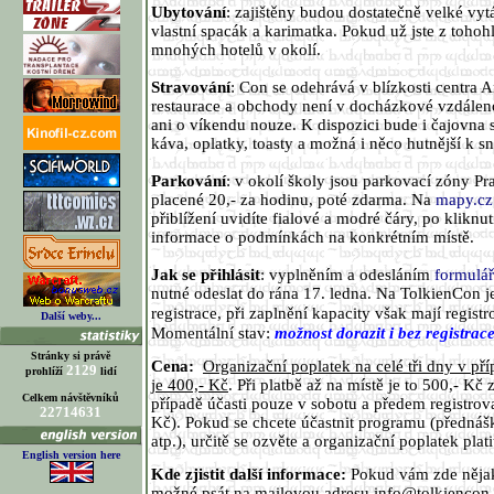
Ubytování
: zajištěny budou dostatečně velké vyt
vlastní spacák a karimatka. Pokud už jste z tohohl
mnohých hotelů v okolí.
Stravování
: Con se odehrává v blízkosti centra 
restaurace a obchody není v docházkové vzdálenos
ani o víkendu nouze. K dispozici bude i čajovna 
káva, oplatky, toasty a možná i něco hutnější k s
Parkování
: v okolí školy jsou parkovací zóny Pr
placené 20,- za hodinu, poté zdarma. Na
mapy.cz
přiblížení uvidíte fialové a modré čáry, po kliknut
informace o podmínkách na konkrétním místě.
Jak se přihlásit
: vyplněním a odesláním
formulář
nutné odeslat do rána 17. ledna. Na TolkienCon j
při zaplnění kapacity však mají registr
registrace,
Další weby...
Momentální stav:
možnost dorazit i bez registrac
Stránky si právě
Cena:
Organizační poplatek na celé tři dny v př
2129
prohlíží
lidí
je 400,- Kč
. Při platbě až na místě je to 500,- Kč
Celkem návštěvníků
případě účasti pouze v sobotu a předem registrova
22714631
Kč). Pokud se chcete účastnit programu (přednáš
atp.), určitě se ozvěte a organizační poplatek plat
English version here
Kde zjistit další informace:
Pokud vám zde nějak
možné psát na mailovou adresu
info@tolkiencon