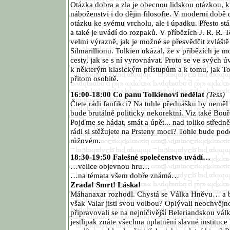
Otázka dobra a zla je obecnou lidskou otázkou, kt
náboženství i do dějin filosofie. V moderní době 
otázku ke svému vrcholu, ale i úpadku. Přesto stál
a také je uvádí do rozpaků. V příbězích J. R. R. 
velmi výrazně, jak je možné se přesvědčit zvláště
Silmarillionu. Tolkien ukázal, že v příbězích je m
cesty, jak se s ní vyrovnávat. Proto se ve svých
k některým klasickým přístupům a k tomu, jak To
přitom osobitě.
16:00-18:00 Co panu Tolkienovi nedělat
(Tess)
Čtete rádi fanfikci? Na tuhle přednášku by neměl
bude brutálně politicky nekorektní. Viz také Bouř
Pojďme se hádat, smát a úpět... nad toliko středn
rádi si stěžujete na Prsteny moci? Tohle bude pod
růžovém.
18:30-19:50 Falešné společenstvo uvádí…
…velice objevnou hru…
…na témata všem dobře známá…
Zrada! Smrt! Láska!
Máhanaxar rozhodl. Chystá se Válka Hněvu… a bu
však Valar jisti svou volbou? Oplývali neochvějn
připravovali se na nejničivější Beleriandskou vá
jestlipak znáte všechna uplatnění slavné institu