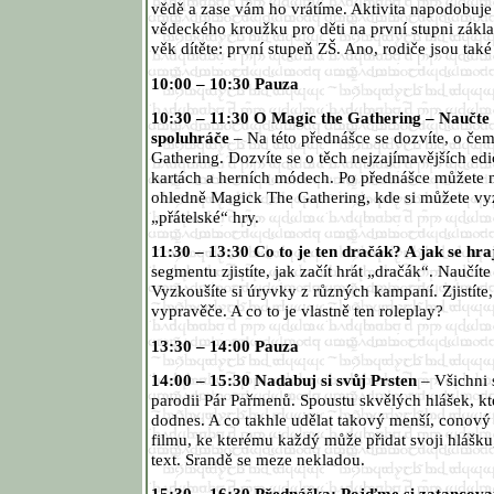
vědě a zase vám ho vrátíme. Aktivita napodobuje
vědeckého kroužku pro děti na první stupni zákl
věk dítěte: první stupeň ZŠ. Ano, rodiče jsou také 
10:00 – 10:30 Pauza
10:30 – 11:30 O Magic the Gathering – Naučte 
spoluhráče
– Na této přednášce se dozvíte, o če
Gathering. Dozvíte se o těch nejzajímavějších edi
kartách a herních módech. Po přednášce můžete 
ohledně Magick The Gathering, kde si můžete vyz
„přátelské“ hry.
11:30 – 13:30 Co to je ten dračák? A jak se hra
segmentu zjistíte, jak začít hrát „dračák“. Naučíte 
Vyzkoušíte si úryvky z různých kampaní. Zjistíte,
vypravěče. A co to je vlastně ten roleplay?
13:30 – 14:00 Pauza
14:00 – 15:30 Nadabuj si svůj Prsten
– Všichni
parodii Pár Pařmenů. Spoustu skvělých hlášek, kt
dodnes. A co takhle udělat takový menší, conový
filmu, ke kterému každý může přidat svoji hlášku,
text. Srandě se meze nekladou.
15:30 – 16:30 Přednáška: Pojďme si zatancova