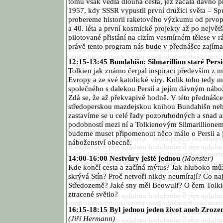
tomu však vedla dlouhá cesta, jež začala dávno 
1957, kdy SSSR vypustil první družici světa – Sp
probereme historii raketového výzkumu od prvop
a 40. léta a první kosmické projekty až po největší
pilotované přistání na cizím vesmírném tělese v r
právě tento program nás bude v přednášce zajímat
12:15-13:45 Bundahišn: Silmarillion staré Pers
Tolkien jak známo čerpal inspiraci především z m
Evropy a ze své katolické víry. Kolik toho tedy m
společného s dalekou Persií a jejím dávným ná
Zdá se, že až překvapivě hodně. V této přednášce
středoperskou mazdejskou knihou Bundahišn nebo
zastavíme se u celé řady pozoruhodných a snad a
podobností mezi ní a Tolkienovým Silmarillionem
budeme muset připomenout něco málo o Persii a 
náboženství obecně.
14:00-16:00 Nestvůry ještě jednou
(Monster)
Kde končí cesta a začíná mýtus? Jak hluboko mů
skrývá Stín? Proč netvoři nikdy neumírají? Co na
Středozemě? Jaké sny měl Beowulf? O čem Tolki
ztracené světlo?
16:15-18:15 Byl jednou jeden život aneb Zrozen
(Jiří Hermann)