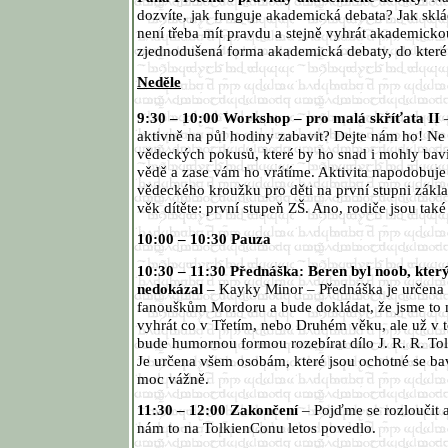
dozvíte, jak funguje akademická debata? Jak skl
není třeba mít pravdu a stejně vyhrát akademick
zjednodušená forma akademická debaty, do které 
Neděle
9:30 – 10:00 Workshop – pro malá skříťata II
–
aktivně na půl hodiny zabavit? Dejte nám ho! N
vědeckých pokusů, které by ho snad i mohly bav
vědě a zase vám ho vrátíme. Aktivita napodobuje
vědeckého kroužku pro děti na první stupni zákl
věk dítěte: první stupeň ZŠ. Ano, rodiče jsou také 
10:00 – 10:30 Pauza
10:30 – 11:30 Přednáška: Beren byl noob, který
nedokázal
– Kayky Minor – Přednáška je určena
fanouškům Mordoru a bude dokládat, že jsme to 
vyhrát co v Třetím, nebo Druhém věku, ale už v
bude humornou formou rozebírat dílo J. R. R. Tol
Je určena všem osobám, které jsou ochotné se bavi
moc vážně.
11:30 – 12:00 Zakončení
– Pojďme se rozloučit a
nám to na TolkienConu letos povedlo.