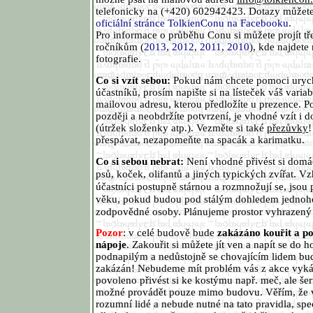
telefonicky na (+420) 602942423. Dotazy můžete
oficiální stránce TolkienConu na Facebooku
.
Pro informace o průběhu Conu si můžete projít t
ročníkům (
2013
,
2012
,
2011
,
2010
), kde najdete
fotografie.
Co si vzít sebou:
Pokud nám chcete pomoci urych
účastníků, prosím napište si na lísteček váš varia
mailovou adresu, kterou předložíte u prezence. P
později a neobdržíte potvrzení, je vhodné vzít i 
(útržek složenky atp.). Vezměte si také
přezůvky
!
přespávat, nezapomeňte na spacák a karimatku.
Co si sebou nebrat:
Není vhodné přivést si domá
psů, koček, olifantů a jiných typických zvířat. V
účastníci postupně stárnou a rozmnožují se, jsou
věku, pokud budou pod stálým dohledem jednoho
zodpovědné osoby. Plánujeme prostor vyhrazený p
Pozor
: v celé budově bude
zakázáno kouřit a po
nápoje
. Zakouřit si můžete jít ven a napít se do 
podnapilým a nedůstojně se chovajícím lidem bu
zakázán! Nebudeme mít problém vás z akce vykáz
povoleno přivést si ke kostýmu např. meč, ale še
možné provádět pouze mimo budovu. Věřím, že vš
rozumní lidé a nebude nutné na tato pravidla, spe