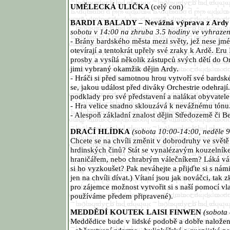
UMĚLECKÁ ULIČKA
(celý con)
BARDI A BALADY – Nevážná výprava z Ardy 
sobotu v 14:00 na zhruba 3.5 hodiny ve vyhrazen
- Brány bardského města mezi světy, jež nese jmé
otevírají a tentokrát upřely své zraky k Ardě. Eru I
prosby a vysílá několik zástupců svých dětí do Or
jimi vybraný okamžik dějin Ardy.
- Hráči si před samotnou hrou vytvoří své bards
se, jakou událost před diváky Orchestrie odehrají.
podklady pro své představení a nalákat obyvatele
- Hra velice snadno sklouzává k nevážnému tónu
- Alespoň základní znalost dějin Středozemě či 
DRAČÍ HLÍDKA
(sobota 10:00-14:00, neděle 
Chcete se na chvíli změnit v dobrodruhy ve světě
hrdinských činů? Stát se vynalézavým kouzelní
hraničářem, nebo chrabrým válečníkem? Láká vás 
si ho vyzkoušet? Pak neváhejte a přijďte si s nám
jen na chvíli dívat.) Vítaní jsou jak nováčci, tak 
pro zájemce možnost vytvořit si s naší pomocí vla
používáme předem připravené).
MEDDĚDÍ KOUTEK LAISI FINWEN
(sobota
Meddědice bude v lidské podobě a dobře naložená