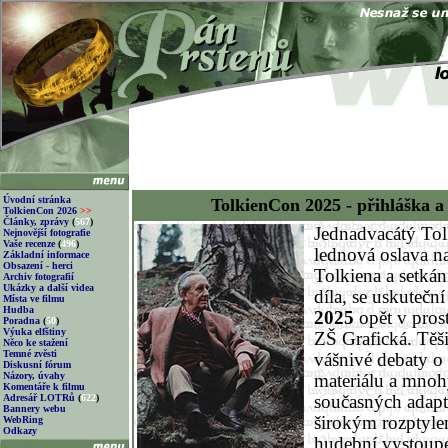
Úvodní stránka
TolkienCon 2025 - přihláška a
TolkienCon 2026
>>
Články, zprávy
(
567
)
Jednadvacátý Tol
Nejnovější fotografie
Vaše recenze
(
496
)
lednová oslava n
Základní informace
Obsazení - herci
Tolkiena a setkán
Archiv fotografií
Ukázky a další videa
díla, se uskutečn
Místa ve filmu
Hudba
2025
opět v pros
Poradna
(
50
)
Výuka elfštiny
ZŠ Grafická. Těši
Něco ke stažení
Temné zvěsti
vášnivé debaty 
Diskusní fórum
Názory, úvahy
materiálu a mnoh
Komentáře k filmu
Adresář LOTRů
(
622
)
současných adapt
Bannery webu
širokým rozptyle
WebRing
Odkazy
hudební vystoup