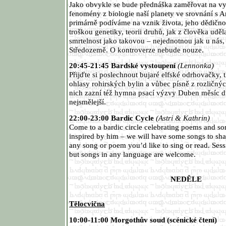
Jako obvykle se bude přednáška zaměřovat na v
fenomény z biologie naší planety ve srovnání s A
primárně podíváme na vznik života, jeho dědično
troškou genetiky, teorii druhů, jak z člověka uděl
smrtelnost jako takovou – nejednotnou jak u nás,
Středozemě. O kontroverze nebude nouze.
20:45-21:45 Bardské vystoupení
(Lennonka)
Přijďte si poslechnout bujaré elfské odrhovačky, t
ohlasy rohirských bylin a vůbec písně z rozličn
nich zazní též hymna psací výzvy Duben měsíc dr
nejsmělejší.
22:00-23:00 Bardic Cycle
(Astri & Kathrin)
Come to a bardic circle celebrating poems and so
inspired by him – we will have some songs to share
any song or poem you’d like to sing or read. Sess
but songs in any language are welcome.
NEDĚLE
Tělocvična
10:00-11:00 Morgothův soud (scénické čtení)