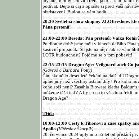
myslíte, mohly sloužit i třeba jako… letní kino? 
podívat. Dejte si čaj a oprašte si před Vaší návšt
představení. Budou se vám hodit.
20:30 Světelná show skupiny ZLOfireshow, kter
Pána prstenů!
21:00-22:00 Beseda: Pán prstenů: Válka Rohir
Po dlouhé době jsme měli v kinech dalšího Pána pr
kasovní propadák. Šli jste na něj? Jak se vám líb
LOTR budoucnost? Pojďme se o tom pobavit!
22:15-23:15 Dragon Age: Veilguard aneb Co js
(Gavroš a Barbara Potty)
Čím skončilo desetileté čekání na další díl Dragon
úplně jiný než všechny ostatní díly? Pro koho no
koho spíš není? Zasáhla Bioware kletba Baldur’s
můžeme těšit teď? A by co na to všechno řekli h
Dragon Age?
Třída
10:00-12:00 Cesty k Tilionovi a zase zpátky a
Apollo
(Vítězslav Škorpík)
20. července 2024 uplynulo 55 let od přistání prv