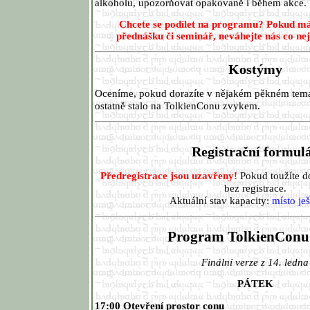
alkoholu, upozorňovat opakovaně i během akce.
Chcete se podílet na programu?
Pokud mát
přednášku či seminář, neváhejte nás co ne
Kostýmy
Oceníme, pokud dorazíte v nějakém pěkném tema
ostatně stalo na TolkienConu zvykem.
Registrační formul
Předregistrace jsou uzavřeny!
Pokud toužíte do
bez registrace.
Aktuální stav kapacity:
místo ješ
Program TolkienConu
Finální verze z 14. ledna
PÁTEK
17:00 Otevření prostor conu