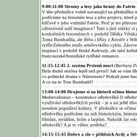
9:00-11:00 Stromy a lesy jako brány do Faërie
V této přednášce volně navazující na přednášku 
podíváme na fenomén lesa a jeho projevy, které 
klíčové v jeho vnímání Faërie. Proč je les přiroz
záhorizontí naší imaginace? Tuto a jiné otázky si
konkrétních fenoménech v podobě Dědka Vrbáka
Toma Bombadila, ale třeba i břízy z
Kováře z Vel
rytíře/Zeleného muže artušovského cyklu. Zárov
inspirací v podobě finské
Kalevaly
, ale také kelt
francouzské/bretoňské rytířské romance.
11:15-12:45 2. sezóna Prstenů moci
(Barbara Po
Byla druhá sezóna lepší než první? Jak se vám lí
co politické drama v Númenoru? Potkali jsme bu
A co na to Tom Bombadil?
13:00-14:00 Hrajeme si na historii očima histo
Medievalismus – konstrukce středověké či středo
využívání středověkých prvků – je a asi ještě dl
trendem populární kultury. V přednášce se očima
středověku podíváme na zub historickým, historiz
filmům, seriálům, hrám a larpům. Nakolik lze reko
středověk? A je to vůbec potřeba?
14:15-15:45 Dobro a zlo v příbězích Ardy a S