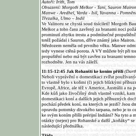
Autoři: Irith, Tom
Obsazení: Morgoth Melkor - Tani, Sauron Mairon -
Manwe - Aredhel, Varda - Isil, Yavanna - Pomněnk
Třezalka, Ulmo – Indil
Ve Valinoru se chystá soud tisíciletí! Morgoth Ba
Melkor a toho času zavřený za branami noci požá
prominutí zbytku trestu a podmínečné propuštění! 
totéž požádal i Sauron, dříve známý jako Mairon
Středozem neměla od prvního věku. Manwe odmítl
tedy vynese ctěná porota. A VY můžete být při to
propuštění nebo má být zavřen za branami temnot
rozhodněte. Jen na vás záleží.
11:15-12:45 Jak Rohanští ke koním přišli
(Dart
Neboli vyprávění o domestikaci zvířat používanýc
to vlastně bylo s koňmi (či jejich blízkými příbuz
Evropě, Africe, ale též v Americe, Austrálii a na
Kde kůň jako živočišný druh vlastně vznikl, kam s
domestikaci koní a dalších jejich příbuzných do
pochází předek koní, na kterých se jezdí? Jsou d
opravdu potomky divokého tarpana, nebo je to ce
ke svým koním přišli prérijní Indiáni? Na tyto a
otázky (nejen) pro Rohanské a další „koňáky“ se
následující přednáška.
Třída