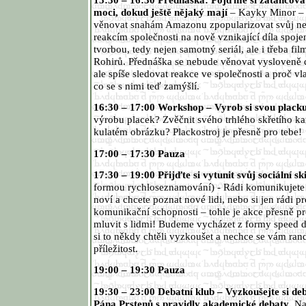
moci, dokud ještě nějaký mají
– Kayky Minor – 
věnovat snahám Amazonu zpopularizovat svůj neú
reakcím společnosti na nově vznikající díla spoj
tvorbou, tedy nejen samotný seriál, ale i třeba fi
Rohirů. Přednáška se nebude věnovat vysloveně dě
ale spíše sledovat reakce ve společnosti a proč vl
co se s nimi teď zamýšlí.
16:30 – 17:00 Workshop – Vyrob si svou plack
výrobu placek? Zvěčnit svého trhlého skřetího 
kulatém obrázku? Plackostroj je přesně pro tebe!
17:00 – 17:30 Pauza
17:30 – 19:00 Přijďte si vytunit svůj sociální sk
formou rychloseznamování) - Rádi komunikujete s
noví a chcete poznat nové lidi, nebo si jen rádi pr
komunikační schopnosti – tohle je akce přesně p
mluvit s lidmi! Budeme vycházet z formy speed d
si to někdy chtěli vyzkoušet a nechce se vám rand
příležitost.
19:00 – 19:30 Pauza
19:30 – 23:00 Debatní klub – Vyzkoušejte si de
Pána Prstenů s pravidly akademické debaty
. N