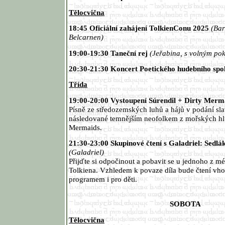
Tělocvična
18:45 Oficiální zahájení TolkienConu 2025
(Bar
Belcarnen)
19:00-19:30 Taneční rej
(Jeřabina, s volným po
20:30-21:30 Koncert Poetického hudebního spo
Třída
19:00-20:00 Vystoupení Súrendil + Dirty Merm
Písně ze středozemských luhů a hájů v podání sla
následované temnějším neofolkem z mořských hl
Mermaids.
21:30-23:00 Skupinové čtení s Galadriel: Sedlák
(Galadriel)
Přijďte si odpočinout a pobavit se u jednoho z m
Tolkiena. Vzhledem k povaze díla bude čtení v
programem i pro děti.
SOBOTA
Tělocvična