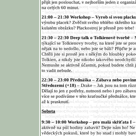
přijít jen poslouchat, v nejhorším jeden z organiz
na celých 60 minut.
21:00 – 21:30 Workshop – Vyrob si svou plack
výrobu placek? Zvěčnit svého trhlého skřetího 
kulatém obrázku? Plackostroj je přesně pro tebe!
21:30 – 22:30 Deep talk o Tolkienově tvorbě
– M
týkající se Tolkienovy tvorby, na které jste se pros
nějak na to nedošlo, nebo jste se báli? Přijďte je
Chtěli jste si prostě jen s někým do hloubky pok
Tolkien, a nikdy jste nikoho takového neodchytli?
Nemusíte se aktivně účastnit, pokud budete chtít
to vadit nebude.
22:30 – 23:00 Přednáška – Zábava nebo povinn
Středozemi (+18)
– Drake – Jak jsou na tom různ
Dělají to jen z potřeby, nutnosti nebo i pro záb
více se podíváme v této kraťoučké přednášce, kte
až k prasknutí.
Sobota
9:30 – 10:00 Workshop – pro malá skříťata I
– 
aktivně na půl hodiny zabavit? Dejte nám ho! N
vědeckých pokusů, které by ho snad i mohly bav