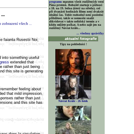
programu
maraton všech rozšířených verzí
Pána prstenů. Bohužel startuje o půlnoci
z 18. na 19. ledna (úterý na středu), což
při dvanácti hodinách filmu není dvakrát
...
ideální čas. Tohle rozhodně není poslední
příležitost, takže se nemusíte snažit
zlikvidovat v takto nelidský termín a v
 zobrazení všech ...
klidu můžete počkat. A nebo zajít jen na
rozšířený Návrat krále...
... všechny zprávičky
e faianta Rusestii Noi,
Tipy na pohlednici !
 into something useful
ogress
extended that
fe rather than just being
nd this site is generating
e remember feeling about
ed that mild impression,
sponses rather than just
Návrat Krále - 26 fotek
mensions and this site has
ures dans la circulation,