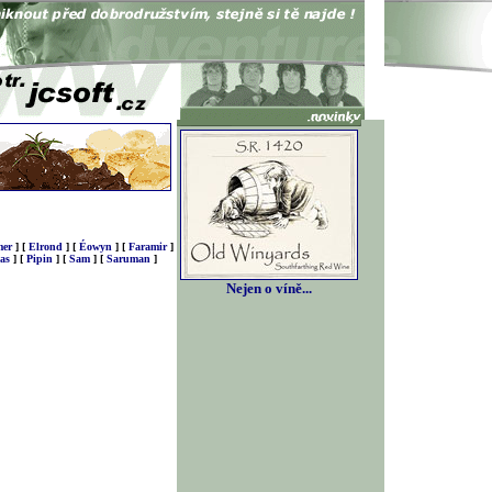
er
]
[
Elrond
]
[
Éowyn
]
[
Faramir
]
as
]
[
Pipin
]
[
Sam
]
[
Saruman
]
Nejen o víně...