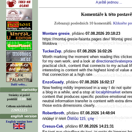
A ještě jednou ...
Komentáře k této postavě 
Zobrazuji posledních 10 komentářů.
Klikněte pro
Montare gresie
, přidáno
07.08.2026 20:18:23
https://montaj-gresie-faianta.pages.dev/ Montaj gresi
Moldova
TuckerZep
, přidáno
07.08.2026 16:02:26
Worth marking the moment when reading this clicked
for my own work, and a look at
directionactivatespr
practical click, content that connects to my actual li
interesting is content with the highest kind of value a
that connection at a high rate.
EnzoGuady
, přidáno
07.08.2026 16:02:17
Další weby...
Now feeling mildly impressed in a way I do not quit
a blog in a while, and a stop at
localphlmarket
extend
Stránky si právě
content that produces specific positive emotional re
1100
prohlíží
lidí
neutral information transfer is content with extra di
those extra dimensions clearly.
Celkem návštěvníků
22692225
Robertbroth
, přidáno
07.08.2026 14:48:04
ńńűëęŕ íŕ ńŕéň
Ďîěîůü 115, çńę
English version here
Cresus-Cek
, přidáno
07.08.2026 14:21:31
En tant que chauffeur de taxi, je reste de longues he