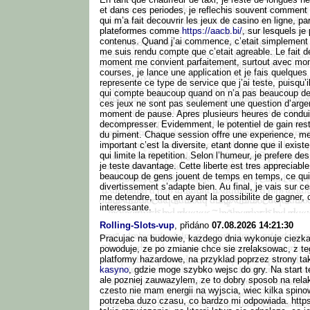
et dans ces periodes, je reflechis souvent comment
qui m’a fait decouvrir les jeux de casino en ligne, p
plateformes comme
https://aacb.bi/
, sur lesquels je
contenus. Quand j’ai commence, c’etait simplement p
me suis rendu compte que c’etait agreable. Le fait de
moment me convient parfaitement, surtout avec mon 
courses, je lance une application et je fais quelques 
represente ce type de service que j’ai teste, puisqu’il 
qui compte beaucoup quand on n’a pas beaucoup d
ces jeux ne sont pas seulement une question d’argen
moment de pause. Apres plusieurs heures de conduit
decompresser. Evidemment, le potentiel de gain rest
du piment. Chaque session offre une experience, m
important c’est la diversite, etant donne que il exis
qui limite la repetition. Selon l’humeur, je prefere des
je teste davantage. Cette liberte est tres appreciabl
beaucoup de gens jouent de temps en temps, ce qui
divertissement s’adapte bien. Au final, je vais sur c
me detendre, tout en ayant la possibilite de gagner, 
interessante.
Rolling-Slots-vup
, přidáno
07.08.2026 14:21:30
Pracujac na budowie, kazdego dnia wykonuje ciezka
powoduje, ze po zmianie chce sie zrelaksowac, z t
platformy hazardowe, na przyklad poprzez strony ta
kasyno
, gdzie moge szybko wejsc do gry. Na start 
ale pozniej zauwazylem, ze to dobry sposob na relak
czesto nie mam energii na wyjscia, wiec kilka spinow
potrzeba duzo czasu, co bardzo mi odpowiada. https