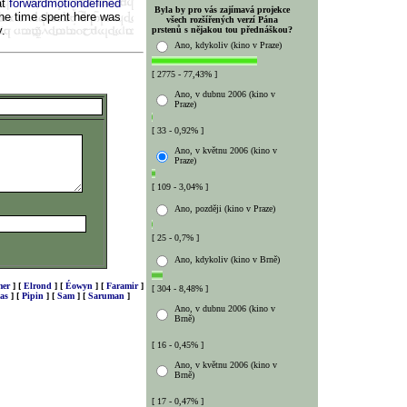
at
forwardmotiondefined
Byla by pro vás zajímavá projekce
 the time spent here was
všech rozšířených verzí Pána
y.
prstenů s nějakou tou přednáškou?
Ano, kdykoliv (kino v Praze)
[ 2775 - 77,43% ]
Ano, v dubnu 2006 (kino v
Praze)
[ 33 - 0,92% ]
Ano, v květnu 2006 (kino v
Praze)
[ 109 - 3,04% ]
Ano, později (kino v Praze)
[ 25 - 0,7% ]
Ano, kdykoliv (kino v Brně)
er
]
[
Elrond
]
[
Éowyn
]
[
Faramir
]
[ 304 - 8,48% ]
as
]
[
Pipin
]
[
Sam
]
[
Saruman
]
Ano, v dubnu 2006 (kino v
Brně)
[ 16 - 0,45% ]
Ano, v květnu 2006 (kino v
Brně)
[ 17 - 0,47% ]