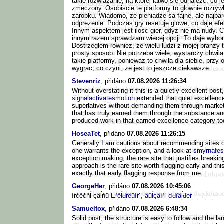
takie rozwiazanie, na ktorej latwo sie odnalezc, co j
zmeczony. Osobiscie te platformy to glownie rozryw
zarobku. Wiadomo, ze pieniadze sa fajne, ale najbard
odprezenie. Podczas gry resetuje glowe, co daje efekt
Innym aspektem jest ilosc gier, gdyz nie ma nudy. 
innym razem sprawdzam wiecej opcji. To daje wybor
Dostrzeglem rowniez, ze wielu ludzi z mojej branzy 
prosty sposob. Nie potrzeba wiele, wystarczy chwil
takie platformy, poniewaz to chwila dla siebie, prz
wygrac, co czyni, ze jest to jeszcze ciekawsze.
Stevenriz
, přidáno
07.08.2026 11:26:34
Without overstating it this is a quietly excellent post
signalactivatesmotion
extended that quiet excellence
superlatives without demanding them through market
that has truly earned them through the substance and
produced work in that earned excellence category to
HoseaTet
, přidáno
07.08.2026 11:26:15
Generally I am cautious about recommending sites on
one warrants the exception, and a look at
smyrnafest
exception making, the rare site that justifies break
approach is the rare site worth flagging early and t
exactly that early flagging response from me.
GeorgeHer
, přidáno
07.08.2026 10:45:06
íŕćěčňĺ çäĺńü
Ęŕěĺđŕëüíŕ˙, âűĺçäíŕ˙ ďđîâĺđęŕ
Samueltox
, přidáno
07.08.2026 6:48:34
Solid post, the structure is easy to follow and the 