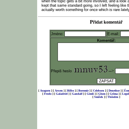
when the topic gets a bit more involved, and a look 
kept that same standard going, so I left feeling like
actually worth something for once which is rare latel
P
řidat komentář
Jméno:
E-mail:
Komentář:
-->
Přepiš heslo
[
Aragorn
]
[
Arwen
]
[
Bilbo
]
[
Boromir
]
[
Celeborn
]
[
Denethor
]
[
Éom
[
Frodo
]
[
Galadriel
]
[
Gandalf
]
[
Gimli
]
[
Glum
]
[
Gríma
]
[
Legol
[
Smíšek
]
[
Théoden
]