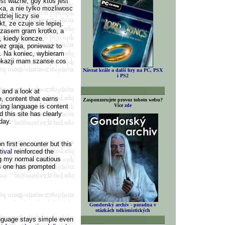
est wazne, gdy ktos jest
ka, a nie tylko mozliwosc
ziej liczy sie
, ze czuje sie lepiej.
Czasem gram krotko, a
, kiedy koncze.
tez graja, poniewaz to
a. Na koniec, wybieram
y okazji mam szanse cos
Návrat krále a další hry na PC, PSX
i PS2
, and a look at
, content that earns
Zasponzorujete provoz tohoto webu?
ing language is content
Více
zde
 this site has clearly
day.
 first encounter but this
ival
reinforced the
ing my normal cautious
his one has prompted
Gondorský archiv - poradna v
otázkách tolkienistických
language stays simple even