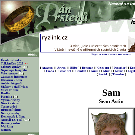
Nejen o víně vážně i nevážně...
Úvodní stránka
TolkienCon 2026
>>
Články, zprávy
(
567
)
[
Aragorn
]
[
Arwen
]
[
Bilbo
]
[
Boromir
]
[
Celeborn
]
[
Denethor
]
[
Éom
Nejnovější fotografie
[
Frodo
]
[
Galadriel
]
[
Gandalf
]
[
Gimli
]
[
Glum
]
[
Gríma
]
[
Legol
Vaše recenze
(
496
)
[
Smíšek
]
[
Théoden
]
Základní informace
Obsazení - herci
Archiv fotografií
Ukázky a další videa
Sam
Místa ve filmu
Hudba
Poradna
(
50
)
Výuka elfštiny
Sean Astin
Něco ke stažení
Temné zvěsti
Diskusní fórum
Názory, úvahy
Komentáře k filmu
Adresář LOTRů
(
622
)
Bannery webu
WebRing
Odkazy