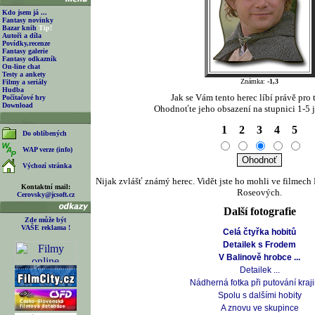
Kdo jsem já ...
Fantasy novinky
Bazar knih
Tip!
Autoři a díla
Povídky,recenze
Fantasy galerie
Fantasy odkazník
On-line chat
Testy a ankety
Známka:
-1,3
Filmy a seriály
Hudba
Jak se Vám tento herec líbí právě pro t
Počítačové hry
Download
Ohodnoťte jeho obsazení na stupnici 1-5 j
1
2
3
4
5
Do oblíbených
WAP verze (info)
Výchozí stránka
Nijak zvlášť známý herec. Vidět jste ho mohli ve filmec
Kontaktní mail:
Roseových.
Cerovsky@jcsoft.cz
Další fotografie
Zde může být
VAŠE reklama !
Celá čtyřka hobitů
Detailek s Frodem
V Balinově hrobce ...
Detailek ...
Nádherná fotka při putování kraj
Spolu s dalšími hobity
A znovu ve skupince