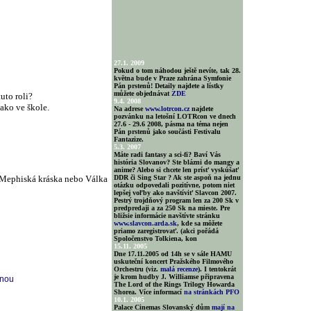
27.1. 2009
Pokud o tom náhodou ještě nevíte, tak 28.
května bude v Praze zahrána Symfonie
Pán prstenů! Detaily najdete a lístky
můžete objednávat
ZDE
uto roli?
9.4. 2008
ako ve škole.
Na adrese
www.lotrcon.cz
najdete
pozvánku na letošní LOTRcon ve dnech
27.6 - 29.6 2008, pásma na téma nejen
Pán prstenů jako součásti Festivalu
Fantazize.
5.3. 2007
Máte radi fantasy a sci-fi? Baví Vás
história Slovanov? Ste blázni do mangy a
anime? Alebo si chcete len prísť vyskúšať
h Mephiská kráska nebo Válka
DDR či Sing Star ? Ak ste aspoň na jednu
otázku odpovedali pozitívne, potom niet
lepšej voľby ako navštíviť Slavcon 2007.
Pestrý trojdňový program len za 200 Sk v
predpredaji a za 250 Sk na mieste. Pre
bližsie informácie navštívte stránku
www.slavcon.arda.sk
, kde sa môžete
priamo zaregistrovať. (akci pořádá
Spoločenstvo Tolkiena, kon
15.11. 2005
Dne 17.11.2005 od 14h se v sále HAMU
uskuteční koncert Pražského Filmového
Orchestru (viz.
malá recenze
). I tentokrát
je krom hudby J. Williamse připravena
inou
The Lord of the Rings Trilogy Howarda
Shorea. Více informací
na stránkách PFO
10.1. 2005
Palace Cinemas Slovanský dům
mají na