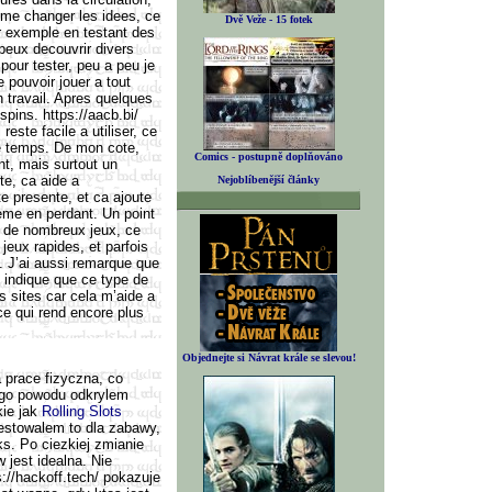
 me changer les idees, ce
Dvě Veže - 15 fotek
ar exemple en testant des
 peux decouvrir divers
our tester, peu a peu je
 pouvoir jouer a tout
travail. Apres quelques
spins. https://aacb.bi/
reste facile a utiliser, ce
e temps. De mon cote,
Comics - postupně doplňováno
t, mais surtout un
e, ca aide a
Nejoblíbenější články
e presente, et ca ajoute
eme en perdant. Un point
te de nombreux jeux, ce
 jeux rapides, et parfois
e. J’ai aussi remarque que
 indique que ce type de
es sites car cela m’aide a
ce qui rend encore plus
Objednejte si Návrat krále se slevou!
 prace fizyczna, co
ego powodu odkrylem
kie jak
Rolling Slots
testowalem to dla zabawy,
s. Po ciezkiej zmianie
 jest idealna. Nie
://hackoff.tech/ pokazuje