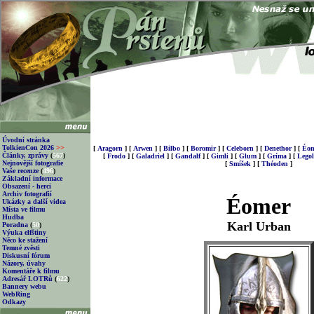
Úvodní stránka
TolkienCon 2026
>>
[
Aragorn
]
[
Arwen
]
[
Bilbo
]
[
Boromir
]
[
Celeborn
]
[
Denethor
]
[
Éom
Články, zprávy
(
567
)
[
Frodo
]
[
Galadriel
]
[
Gandalf
]
[
Gimli
]
[
Glum
]
[
Gríma
]
[
Legol
Nejnovější fotografie
[
Smíšek
]
[
Théoden
]
Vaše recenze
(
496
)
Základní informace
Obsazení - herci
Archiv fotografií
Éomer
Ukázky a další videa
Místa ve filmu
Hudba
Karl Urban
Poradna
(
50
)
Výuka elfštiny
Něco ke stažení
Temné zvěsti
Diskusní fórum
Názory, úvahy
Komentáře k filmu
Adresář LOTRů
(
622
)
Bannery webu
WebRing
Odkazy