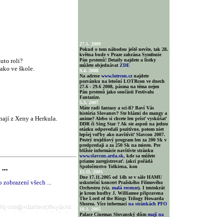
27.1. 2009
Pokud o tom náhodou ještě nevíte, tak 28.
května bude v Praze zahrána Symfonie
uto roli?
Pán prstenů! Detaily najdete a lístky
můžete objednávat
ZDE
ako ve škole.
9.4. 2008
Na adrese
www.lotrcon.cz
najdete
pozvánku na letošní LOTRcon ve dnech
27.6 - 29.6 2008, pásma na téma nejen
Pán prstenů jako součásti Festivalu
Fantazize.
5.3. 2007
Máte radi fantasy a sci-fi? Baví Vás
história Slovanov? Ste blázni do mangy a
nají z Xeny a Herkula.
anime? Alebo si chcete len prísť vyskúšať
DDR či Sing Star ? Ak ste aspoň na jednu
otázku odpovedali pozitívne, potom niet
lepšej voľby ako navštíviť Slavcon 2007.
Pestrý trojdňový program len za 200 Sk v
predpredaji a za 250 Sk na mieste. Pre
bližsie informácie navštívte stránku
www.slavcon.arda.sk
, kde sa môžete
priamo zaregistrovať. (akci pořádá
...
Spoločenstvo Tolkiena, kon
15.11. 2005
Dne 17.11.2005 od 14h se v sále HAMU
 zobrazení všech ...
uskuteční koncert Pražského Filmového
Orchestru (viz.
malá recenze
). I tentokrát
je krom hudby J. Williamse připravena
The Lord of the Rings Trilogy Howarda
Shorea. Více informací
na stránkách PFO
10.1. 2005
Palace Cinemas Slovanský dům
mají na