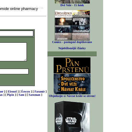
Dvě Veže - 15 fotek
omide online pharmacy
Comics - postupně doplňováno
Nejoblíbenější články
er
]
[
Elrond
]
[
Éowyn
]
[
Faramir
]
as
]
[
Pipin
]
[
Sam
]
[
Saruman
]
Objednejte si Návrat krále se slevou!