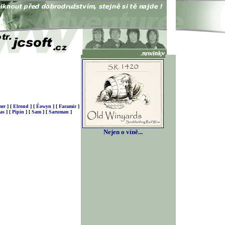
er
]
[
Elrond
]
[
Éowyn
]
[
Faramir
]
as
]
[
Pipin
]
[
Sam
]
[
Saruman
]
Nejen o víně...