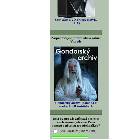
Star Wars DVD Trilogy (5DVD,
THX)
Zasponzorujete provoz tohoto webu?
Více
zde
Gondorský archiv - poradna v
otázkách tolkienistických
Byla by pro vás zajímavá projekce
všech rozšířených verzí Pána
prstenů s nějakou tou přednáškou?
Ano, kdykoliv (kino v Praze)