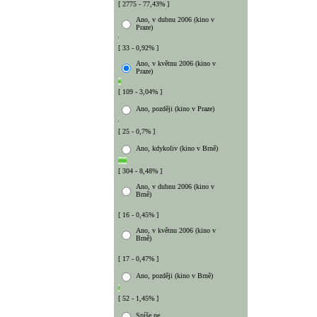
[ 2775 - 77,43% ]
Ano, v dubnu 2006 (kino v
Praze)
[ 33 - 0,92% ]
Ano, v květnu 2006 (kino v
Praze)
[ 109 - 3,04% ]
Ano, později (kino v Praze)
[ 25 - 0,7% ]
Ano, kdykoliv (kino v Brně)
[ 304 - 8,48% ]
Ano, v dubnu 2006 (kino v
Brně)
[ 16 - 0,45% ]
Ano, v květnu 2006 (kino v
Brně)
[ 17 - 0,47% ]
Ano, později (kino v Brně)
[ 52 - 1,45% ]
Spíše ne