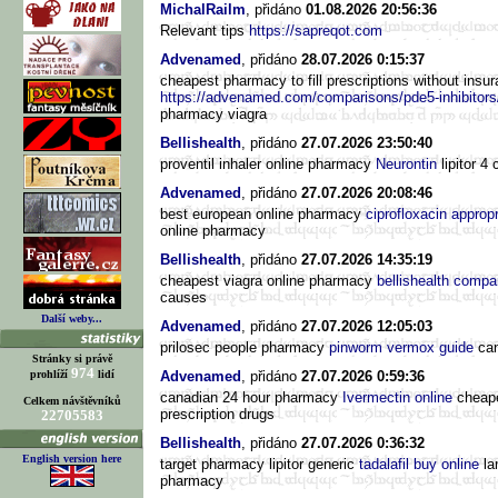
MichalRailm
, přidáno
01.08.2026 20:56:36
Relevant tips
https://sapreqot.com
Advenamed
, přidáno
28.07.2026 0:15:37
cheapest pharmacy to fill prescriptions without insu
https://advenamed.com/comparisons/pde5-inhibitors
pharmacy viagra
Bellishealth
, přidáno
27.07.2026 23:50:40
proventil inhaler online pharmacy
Neurontin
lipitor 4
Advenamed
, přidáno
27.07.2026 20:08:46
best european online pharmacy
ciprofloxacin approp
online pharmacy
Bellishealth
, přidáno
27.07.2026 14:35:19
cheapest viagra online pharmacy
bellishealth compa
causes
Další weby...
Advenamed
, přidáno
27.07.2026 12:05:03
prilosec people pharmacy
pinworm vermox guide
can
Stránky si právě
974
prohlíží
lidí
Advenamed
, přidáno
27.07.2026 0:59:36
canadian 24 hour pharmacy
Ivermectin online
cheap
Celkem návštěvníků
prescription drugs
22705583
Bellishealth
, přidáno
27.07.2026 0:36:32
English version here
target pharmacy lipitor generic
tadalafil buy online
la
pharmacy