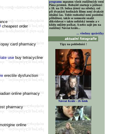
programu
maraton všech rozšířených verzí
Pána prstenů. Bohužel startuje o půlnoci
z 18. na 19. ledna (úterý na středu), což
při dvanácti hodinách filmu není dvakrát
ideální čas. Tohle rozhodně není poslední
příležitost, takže se nemusíte snažit
rance
zlikvidovat v takto nelidský termín a v
klidu můžete počkat. A nebo zajít jen na
/
cheapest order
rozšířený Návrat krále...
... všechny zprávičky
 copay card pharmacy
Tipy na pohlednici !
riate use
buy tetracycline
re
erectile dysfunction
adian online pharmacy
Návrat Krále - 26 fotek
est pharmacy
motrigine online