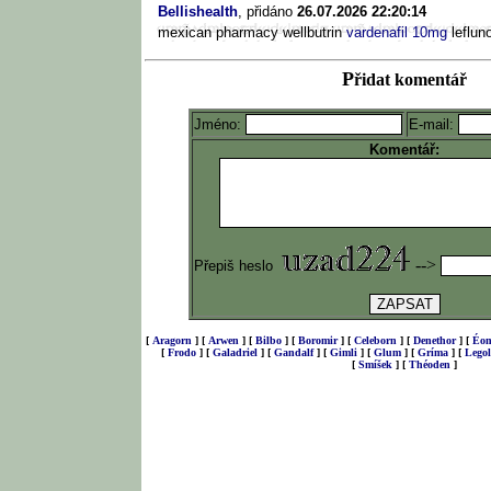
Bellishealth
, přidáno
26.07.2026 22:20:14
mexican pharmacy wellbutrin
vardenafil 10mg
leflun
P
řidat komentář
Jméno:
E-mail:
Komentář:
-->
Přepiš heslo
[
Aragorn
]
[
Arwen
]
[
Bilbo
]
[
Boromir
]
[
Celeborn
]
[
Denethor
]
[
Éom
[
Frodo
]
[
Galadriel
]
[
Gandalf
]
[
Gimli
]
[
Glum
]
[
Gríma
]
[
Legol
[
Smíšek
]
[
Théoden
]