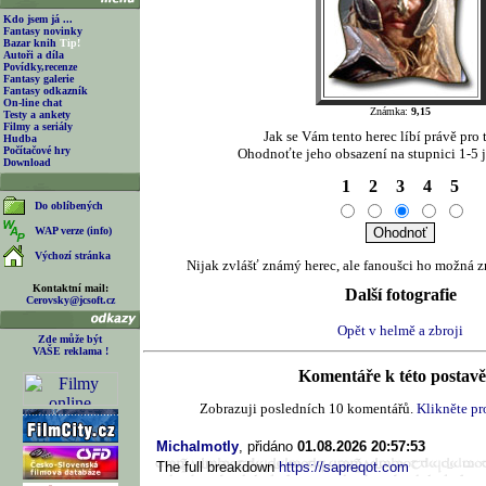
Kdo jsem já ...
Fantasy novinky
Bazar knih
Tip!
Autoři a díla
Povídky,recenze
Fantasy galerie
Fantasy odkazník
On-line chat
Známka:
9,15
Testy a ankety
Filmy a seriály
Jak se Vám tento herec líbí právě pro t
Hudba
Počítačové hry
Ohodnoťte jeho obsazení na stupnici 1-5 j
Download
1
2
3
4
5
Do oblíbených
WAP verze (info)
Výchozí stránka
Nijak zvlášť známý herec, ale fanoušci ho možná z
Kontaktní mail:
Další fotografie
Cerovsky@jcsoft.cz
Opět v helmě a zbroji
Zde může být
VAŠE reklama !
Komentáře k této postavě 
Zobrazuji posledních 10 komentářů.
Klikněte pro
Michalmotly
, přidáno
01.08.2026 20:57:53
The full breakdown
https://sapreqot.com