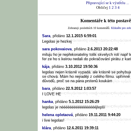
Připravující se k výstřelu ...
Obličej
1
2
3
4
Komentáře k této postavě 
Zobrazuji posledních 10 komentářů.
Klikněte pro zobr
Sara
, přidáno
12.1.2015 6:59:01
Legolas je hezkej
sara pokovaiova
, přidáno
2.6.2013 20:22:48
miluju ho je nepřekonatelny tolik skvelych rolí např le
fer ze ho s keirou nedali do pokračování pirátu z karib
kája
, přidáno
3.10.2012 19:50:36
legolas nejen krásně vypadá. ale krásně se pohybuj
se chová. Mám ho nejraději z celého filmu. upřímně 
důvodů, proč se na pána prstenů koukám
bara
, přidáno
22.9.2012 1:03:57
I LOVE HE
hanka
, přidáno
5.1.2012 15:26:29
legolas je néééééééééééééééééjlepší
helena opletaová
, přidáno
19.11.2011 9:44:20
i live legolas!
klára
, přidáno
12.6.2011 19:39:11