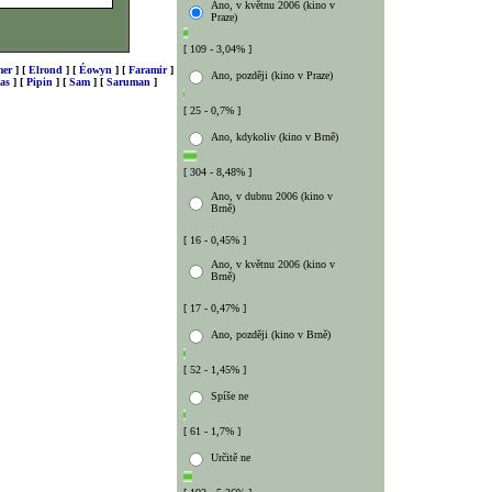
Ano, v květnu 2006 (kino v
Praze)
[ 109 - 3,04% ]
er
]
[
Elrond
]
[
Éowyn
]
[
Faramir
]
Ano, později (kino v Praze)
as
]
[
Pipin
]
[
Sam
]
[
Saruman
]
[ 25 - 0,7% ]
Ano, kdykoliv (kino v Brně)
[ 304 - 8,48% ]
Ano, v dubnu 2006 (kino v
Brně)
[ 16 - 0,45% ]
Ano, v květnu 2006 (kino v
Brně)
[ 17 - 0,47% ]
Ano, později (kino v Brně)
[ 52 - 1,45% ]
Spíše ne
[ 61 - 1,7% ]
Určitě ne