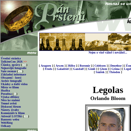
Nejen o víně vážně i nevážně...
Úvodní stránka
TolkienCon 2026
>>
Články, zprávy
(
567
)
[
Aragorn
]
[
Arwen
]
[
Bilbo
]
[
Boromir
]
[
Celeborn
]
[
Denethor
]
[
Éom
Nejnovější fotografie
[
Frodo
]
[
Galadriel
]
[
Gandalf
]
[
Gimli
]
[
Glum
]
[
Gríma
]
[
Legol
Vaše recenze
(
496
)
[
Smíšek
]
[
Théoden
]
Základní informace
Obsazení - herci
Archiv fotografií
Ukázky a další videa
Legolas
Místa ve filmu
Hudba
Poradna
(
50
)
Výuka elfštiny
Orlando Bloom
Něco ke stažení
Temné zvěsti
Diskusní fórum
Názory, úvahy
Komentáře k filmu
Adresář LOTRů
(
622
)
Bannery webu
WebRing
Odkazy