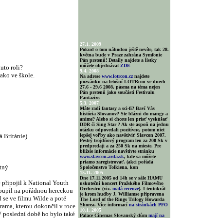
27.1. 2009
Pokud o tom náhodou ještě nevíte, tak 28.
května bude v Praze zahrána Symfonie
Pán prstenů! Detaily najdete a lístky
můžete objednávat
ZDE
uto roli?
9.4. 2008
ako ve škole.
Na adrese
www.lotrcon.cz
najdete
pozvánku na letošní LOTRcon ve dnech
27.6 - 29.6 2008, pásma na téma nejen
Pán prstenů jako součásti Festivalu
Fantazize.
5.3. 2007
Máte radi fantasy a sci-fi? Baví Vás
história Slovanov? Ste blázni do mangy a
anime? Alebo si chcete len prísť vyskúšať
DDR či Sing Star ? Ak ste aspoň na jednu
otázku odpovedali pozitívne, potom niet
á Británie)
lepšej voľby ako navštíviť Slavcon 2007.
Pestrý trojdňový program len za 200 Sk v
predpredaji a za 250 Sk na mieste. Pre
bližsie informácie navštívte stránku
www.slavcon.arda.sk
, kde sa môžete
priamo zaregistrovať. (akci pořádá
tný
Spoločenstvo Tolkiena, kon
15.11. 2005
Dne 17.11.2005 od 14h se v sále HAMU
e připojil k National Youth
uskuteční koncert Pražského Filmového
Orchestru (viz.
malá recenze
). I tentokrát
toupil na pořádnou hereckou
je krom hudby J. Williamse připravena
 se ve filmu Wilde a poté
The Lord of the Rings Trilogy Howarda
Shorea. Více informací
na stránkách PFO
rama, kterou dokončil v roce
10.1. 2005
V poslední době ho bylo také
Palace Cinemas Slovanský dům
mají na