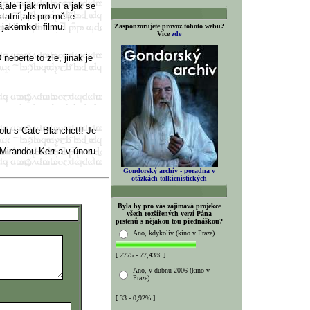
,ale i jak mluví a jak se
tatní,ale pro mě je
 jakémkoli filmu.
Zasponzorujete provoz tohoto webu?
Více
zde
 neberte to zle, jinak je
polu s Cate Blanchet!! Je
 Mirandou Kerr a v únoru
Gondorský archiv - poradna v
otázkách tolkienistických
Byla by pro vás zajímavá projekce
všech rozšířených verzí Pána
prstenů s nějakou tou přednáškou?
Ano, kdykoliv (kino v Praze)
[ 2775 - 77,43% ]
Ano, v dubnu 2006 (kino v
Praze)
[ 33 - 0,92% ]