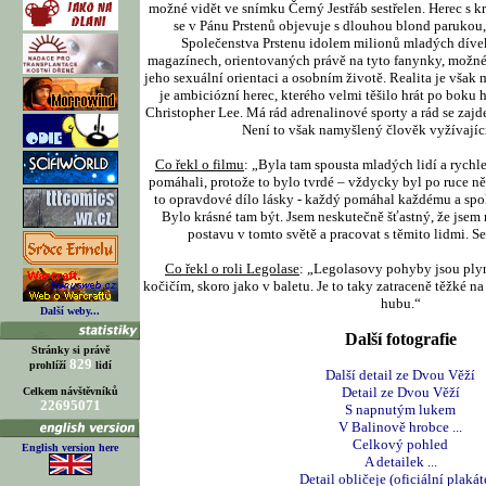
možné vidět ve snímku Černý Jestřáb sestřelen. Herec s k
se v Pánu Prstenů objevuje s dlouhou blond parukou,
Společenstva Prstenu idolem milionů mladých dívek
magazínech, orientovaných právě na tyto fanynky, možné 
jeho sexuální orientaci a osobním životě. Realita je vša
je ambiciózní herec, kterého velmi těšilo hrát po boku
Christopher Lee. Má rád adrenalinové sporty a rád se zaj
Není to však namyšlený člověk vyžívající
Co řekl o filmu
: „Byla tam spousta mladých lidí a rychle 
pomáhali, protože to bylo tvrdé – vždycky byl po ruce ně
to opravdové dílo lásky - každý pomáhal každému a spol
Bylo krásné tam být. Jsem neskutečně šťastný, že jsem m
postavu v tomto světě a pracovat s těmito lidmi. Se
Co řekl o roli Legolase
: „Legolasovy pohyby jsou ply
kočičím, skoro jako v baletu. Je to taky zatraceně těžké na 
hubu.“
Další weby...
Další fotografie
Stránky si právě
829
prohlíží
lidí
Další detail ze Dvou Věží
Detail ze Dvou Věží
Celkem návštěvníků
22695071
S napnutým lukem
V Balinově hrobce ...
Celkový pohled
English version here
A detailek ...
Detail obličeje (oficiální plakát