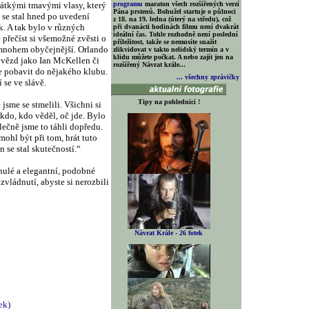
rátkými tmavými vlasy, který
programu
maraton všech rozšířených verzí
Pána prstenů. Bohužel startuje o půlnoci
 se stal hned po uvedení
z 18. na 19. ledna (úterý na středu), což
. A tak bylo v různých
při dvanácti hodinách filmu není dvakrát
ideální čas. Tohle rozhodně není poslední
přečíst si všemožné zvěsti o
příležitost, takže se nemusíte snažit
k mnohem obyčejnější. Orlando
zlikvidovat v takto nelidský termín a v
klidu můžete počkat. A nebo zajít jen na
 hvězd jako Ian McKellen či
rozšířený Návrat krále...
de pobavit do nějakého klubu.
... všechny zprávičky
 se ve slávě.
Tipy na pohlednici !
jsme se stmelili. Všichni si
kdo, kdo věděl, oč jde. Bylo
ečně jsme to táhli dopředu.
ohl být při tom, hrát tuto
n se stal skutečností.“
nulé a elegantní, podobné
zvládnutí, abyste si nerozbili
Návrat Krále - 26 fotek
ek)