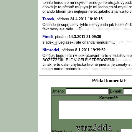
tenhle herec se mi nejvíc líbí.ne jen proto,jak vypadá
chová.je to přesně můj typ.je mi jedno,co si myslí os
orlando bloom ten nejlepší herec,jakého znám.a to v
Tereek
, přidáno
24.4.2011 18:10:15
Orlando je supr, ale v tyhle roli vypada jak teplouš :D
fakt sexy ale tady... :D
Findë
, přidáno
14.3.2011 21:09:36
sladekjjjj Leglasek, ale orlanda nemusím...
Nimrodel
, přidáno
8.1.2011 19:39:52
Orlíček bude hrát i v pokračování, a to v Hobitovi s
BOŽŽŽŽŽÍÍÍÍ ELF V CELÉ STŘEDOZEMI!!
Jinak je tu další chybička kromě jména: je ženatý s
se jim narodí potomek!
P
řidat komentář
Jméno:
E-mail:
Komentář:
-->
Přepiš heslo