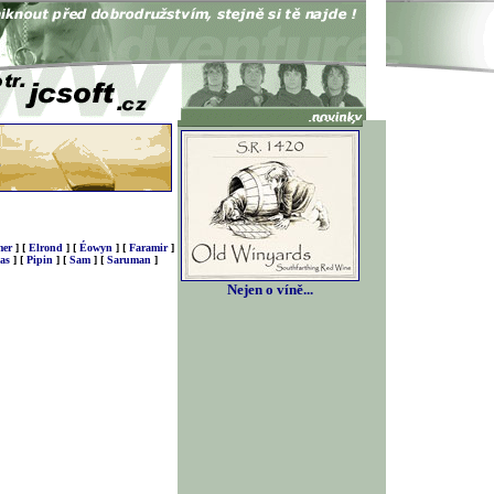
er
]
[
Elrond
]
[
Éowyn
]
[
Faramir
]
as
]
[
Pipin
]
[
Sam
]
[
Saruman
]
Nejen o víně...