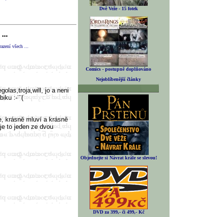
Dvě Veže - 15 fotek
...
azení všech ...
Comics - postupně doplňováno
Nejoblíbenější články
golas,troja,will, jo a neni
iku :-¨¨(
e, krásně mluví a krásně
je to jeden ze dvou
Objednejte si Návrat krále se slevou!
DVD za 399,- či 499,- Kč