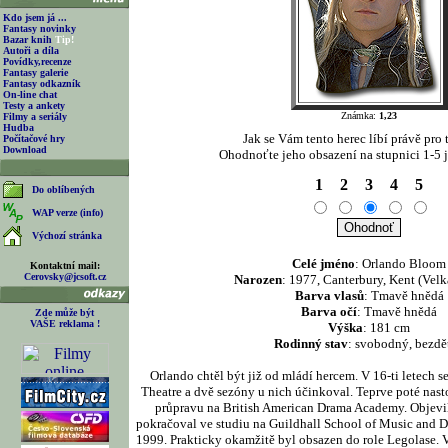
Kdo jsem já ...
Fantasy novinky
Bazar knih
Tip!
Autoři a díla
Povídky,recenze
Fantasy galerie
Fantasy odkazník
On-line chat
Testy a ankety
Známka:
1,23
Filmy a seriály
Hudba
Jak se Vám tento herec líbí právě pro t
Počítačové hry
Download
Ohodnoťte jeho obsazení na stupnici 1-5 j
1
2
3
4
5
Do oblíbených
WAP verze (info)
Výchozí stránka
Celé jméno
: Orlando Bloom
Kontaktní mail:
Cerovsky@jcsoft.cz
Narozen
: 1977, Canterbury, Kent (Velk
Barva vlasů
: Tmavě hnědá
Barva očí
: Tmavě hnědá
Zde může být
VAŠE reklama !
Výška
: 181 cm
Rodinný stav
: svobodný, bezdě
Orlando chtěl být již od mládí hercem. V 16-ti letech s
Theatre a dvě sezóny u nich účinkoval. Teprve poté nas
průpravu na British American Drama Academy. Objevil
pokračoval ve studiu na Guildhall School of Music and D
1999. Prakticky okamžitě byl obsazen do role Legolase. 