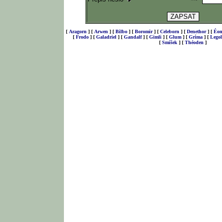
[
Aragorn
]
[
Arwen
]
[
Bilbo
]
[
Boromir
]
[
Celeborn
]
[
Denethor
]
[
Éom
[
Frodo
]
[
Galadriel
]
[
Gandalf
]
[
Gimli
]
[
Glum
]
[
Gríma
]
[
Legol
[
Smíšek
]
[
Théoden
]