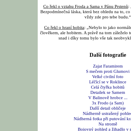
Co řekl o vztahu Froda a Sama v Pánu Prstenů
:
Bezpodmínečná láska, která bez ohledu na to, co 
vždy zde pro tebe budu.
Co řekl o hraní hobita
: „Nebylo to jako normáln
člověkem, ale hobitem. A právě na tom záleželo t
snad i díky tomu bylo vše tak neobvykl
Další fotografie
Zajat Faramirem
S mečem proti Glumovi
Velké civilní foto
Léčící se v Roklince
Celá čtyřka hobitů
Detailek se Samem
V Balinově hrobce ...
3x Frodo (a Sam)
Další detail obličeje
Nádherně ustrašený pohle
Nádherná fotka při putování kr
Na stromě
Bojovný pohled a žihadlo v 