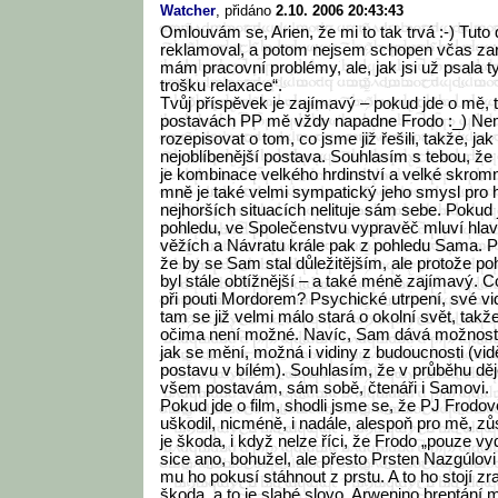
Watcher
, přidáno
2.10. 2006 20:43:43
Omlouvám se, Arien, že mi to tak trvá :-) Tuto
reklamoval, a potom nejsem schopen včas zar
mám pracovní problémy, ale, jak jsi už psala t
trošku relaxace“.
Tvůj příspěvek je zajímavý – pokud jde o mě, t
postavách PP mě vždy napadne Frodo :_) Nem
rozepisovat o tom, co jsme již řešili, takže, ja
nejoblíbenější postava. Souhlasím s tebou, že
je kombinace velkého hrdinství a velké skromn
mně je také velmi sympatický jeho smysl pro h
nejhorších situacích nelituje sám sebe. Pokud
pohledu, ve Společenstvu vypravěč mluví hlav
věžích a Návratu krále pak z pohledu Sama. Po
že by se Sam stal důležitějším, ale protože po
byl stále obtížnější – a také méně zajímavý. 
při pouti Mordorem? Psychické utrpení, své vi
tam se již velmi málo stará o okolní svět, takž
očima není možné. Navíc, Sam dává možnost 
jak se mění, možná i vidiny z budoucnosti (vid
postavu v bílém). Souhlasím, že v průběhu děj
všem postavám, sám sobě, čtenáři i Samovi.
Pokud jde o film, shodli jsme se, že PJ Frodo
uškodil, nicméně, i nadále, alespoň pro mě, zů
je škoda, i když nelze říci, že Frodo „pouze v
sice ano, bohužel, ale přesto Prsten Nazgúlovi
mu ho pokusí stáhnout z prstu. A to ho stojí zr
škoda, a to je slabé slovo, Arwenino breptán