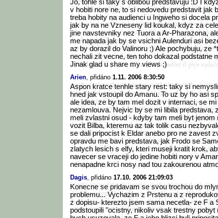
Jo, tohle si taky s oblibou predstavuju :D I kd
v hobiti nore ne, to si nedovedu predstavit jak b
treba hobity na audienci u Ingweho si docela p
jak by na ne Vzneseny lid koukal, kdyz za cel
jine navstevniky nez Tuora a Ar-Pharazona, ale
me napada jak by se vsichni Aulenduri asi beze
az by dorazil do Valinoru ;) Ale pochybuju, ze 
nechali zit vecne, ten toho dokazal podstatne mi
Jinak glad u share my views ;)
Arien
, přidáno
1.11. 2006 8:30:50
Aspon kratce tenhle stary rest: taky si nemysl
hned jak vstoupil do Amanu. To uz by ho asi sp
ale idea, ze by tam mel dozit v internaci, se m
nezamlouva. Nejvic by se mi libila predstava, 
meli zvlastni osud - kdyby tam meli byt jenom n
vozit Bilba, kteremu az tak tolik casu nezbyvalo
se dali pripocist k Eldar anebo pro ne zavest zvl
opravdu me bavi predstava, jak Frodo se Sam
zlatych lesich s elfy, kteri museji kratit krok, aby
navecer se vraceji do jedine hobiti nory v Ama
nenapadne krci nosy nad tou zakourenou atmos
Dagis
, přidáno
17.10. 2006 21:09:03
Konecne se pridavam se svou trochou do mly
problemu... Vychazim z Prstenu a z reproduk
z dopisu- kterezto jsem sama necetla- ze F a S
podstoupili "ocistny, nikoliv vsak trestny pobyt