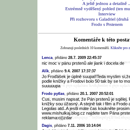
A ještě jednou a detailně ..
Extrémně vyděšený pohled (ten mu j
Interview
Při rozhovoru s Galadriel (druhá
Frodo s Prstenem
Komentáře k této postav
Zobrazuji posledních 10 komentářů.
Klikněte pro z
Lenca
, přidáno
28.7. 2009 22:45:37
nic moc v pánu prstenů ale jiank i docela de
Alík
, přidáno
9.4. 2007 17:37:37
Jo Froďášek je úplně suupa!!Teda myslim si,že
podle knížky a Frodovi bolo 50 tak by se to moc
suuuuupa
Frodo pytlas
, přidáno
20.1. 2007 20:52:01
Cus, musim napsat, že Pán prstenů je sqělej.
knížky sou úžasný. A stejně tak i film a Frodo
Legolas atd..A jestli máte čas koukněte prosim
www.mishulkaj.blog.cz najdete tam Pána prsten
reklama:o))zdar
Dagis
, přidáno
7.11. 2006 10:14:04