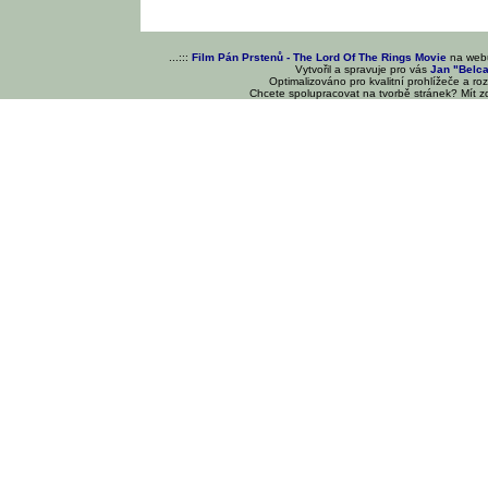
...:::
Film Pán Prstenů - The Lord Of The Rings Movie
na we
Vytvořil a spravuje pro vás
Jan "Belc
Optimalizováno pro kvalitní prohlížeče a ro
Chcete spolupracovat na tvorbě stránek? Mít 