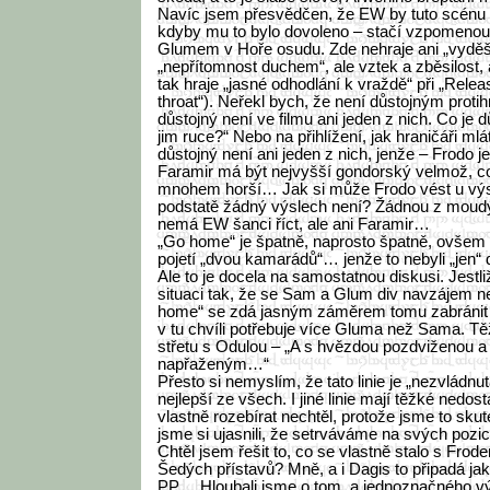
Navíc jsem přesvědčen, že EW by tuto scénu 
kdyby mu to bylo dovoleno – stačí vzpomenou
Glumem v Hoře osudu. Zde nehraje ani „vyděš
„nepřítomnost duchem“, ale vztek a zběsilost, a
tak hraje „jasné odhodlání k vraždě“ při „Releas
throat“). Neřekl bych, že není důstojným prot
důstojný není ve filmu ani jeden z nich. Co je 
jim ruce?“ Nebo na přihlížení, jak hraničáři ml
důstojný není ani jeden z nich, jenže – Frodo je 
Faramir má být nejvyšší gondorský velmož, 
mnohem horší… Jak si může Frodo vést u výsl
podstatě žádný výslech není? Žádnou z moud
nemá EW šanci říct, ale ani Faramir…
„Go home“ je špatně, naprosto špatně, ovšem 
pojetí „dvou kamarádů“… jenže to nebyli „jen“ d
Ale to je docela na samostatnou diskusi. Jestl
situaci tak, že se Sam a Glum div navzájem n
home“ se zdá jasným záměrem tomu zabránit –
v tu chvíli potřebuje více Gluma než Sama. 
střetu s Odulou – „A s hvězdou pozdviženou
napřaženým…“
Přesto si nemyslím, že tato linie je „nezvládnu
nejlepší ze všech. I jiné linie mají těžké nedost
vlastně rozebírat nechtěl, protože jsme to skut
jsme si ujasnili, že setrváváme na svých pozicí
Chtěl jsem řešit to, co se vlastně stalo s Fro
Šedých přístavů? Mně, a i Dagis to připadá ja
PP… Hloubali jsme o tom, a jednoznačného v