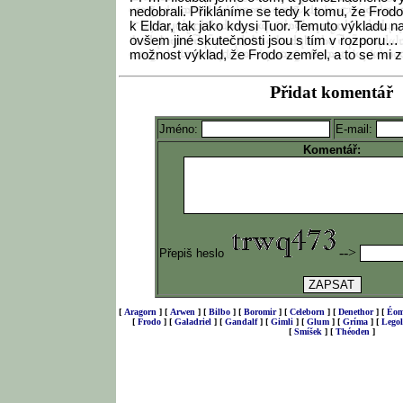
nedobrali. Přikláníme se tedy k tomu, že Frodo 
k Eldar, tak jako kdysi Tuor. Temuto výkladu n
ovšem jiné skutečnosti jsou s tím v rozporu…
možnost výklad, že Frodo zemřel, a to se mi z 
P
řidat komentář
Jméno:
E-mail:
Komentář:
-->
Přepiš heslo
[
Aragorn
]
[
Arwen
]
[
Bilbo
]
[
Boromir
]
[
Celeborn
]
[
Denethor
]
[
Éom
[
Frodo
]
[
Galadriel
]
[
Gandalf
]
[
Gimli
]
[
Glum
]
[
Gríma
]
[
Legol
[
Smíšek
]
[
Théoden
]