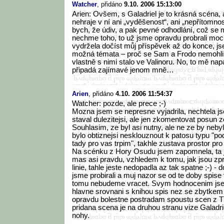
Watcher
, přidáno
9.10. 2006 15:13:00
Arien: Ovšem, s Galadriel je to krásná scéna, 
nehraje v ní ani „vyděšenost“, ani „nepřítomno
bych, že údiv, a pak pevné odhodlání, což se mi
nechme toho, to už jsme opravdu probrali mock
vydržela dočíst můj příspěvek až do konce, js
možná témata – proč se Sam a Frodo nemohli r
vlastně s nimi stalo ve Valinoru. No, to mě nap
připadá zajímavé jenom mně…
Arien
, přidáno
4.10. 2006 11:54:37
Watcher: pozde, ale prece ;-)
Mozna jsem se nepresne vyjadrila, nechtela js
staval dulezitejsi, ale jen zkomentovat posun 
Souhlasim, ze byl asi nutny, ale ne ze by neby
bylo obtiznejsi nesklouznout k patosu typu "pod
tady pro vas trpim", takhle zustava prostor pro 
Na scénku z Hory Osudu jsem zapomnela, ta 
mas asi pravdu, vzhledem k tomu, jak jsou zpr
linie, tahle jeste nedopadla az tak spatne ;-) - 
jsme probirali a muj nazor se od te doby spise 
tomu nebudeme vracet. Svym hodnocenim jse
hlavne srovnani s knihou spis nez se zbytkem 
opravdu bolestne postradam spoustu scen z
pridana scena je na druhou stranu vize Galadr
nohy.