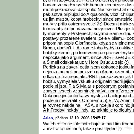
bych usuzovala, ze F a jeho blizci byli pripoci
hadam ze na Eressëi F behem leceni sve dusi
mohli pokracovat dal spolu. Nac se nechat sloz
pak sotva priplujou do Alqualondë, vlozi chlup
uz jim muzou kopat hrobecky, since smrtelnic
mury v prilis ostrem svetle"? ;) Doesn't make 
to meant jako priprava na novy zivot. Plus jest
ty momenty v Prstenech, kdy ma Sam vidinu F
postavy prozarene svetlem, cele v bilem... co
pripomina popis Glorfindela, kdyz se v plne moc
Brodu, doesn't it. A krome toho by bylo osklive 
hobitky zemrit, po tom vsem co pro svet vykonal
nepocita jako argument, since JRRT svet JE kr
a S meli odskakat uz v Hore Osudu, zejo {:}
Perlicka na zaver- cetla jsem dokonce jednu fa
nejenze nemeli po prijezdu do Amanu zemrit, a
odkazujic na neustale JRRT poukazovani jak by
hobitu, vymyslela vskutku originalni teorii jejic
podle ni jsou F a S Maiar s podobnym poslanim 
zbaveni vsech vzpominek na Valinor a "zrozeni" 
Dokonce jim autorka vymyslela i background-
podle ni mel vratit k Oromëmu :)) BTW, Arien, 
je rovnez nekde na HASA, since ja skoro nic ji
A k Frodovi nekdy jindy, uz takhle je to dlouhy 
Arien
, přidáno
12.10. 2006 15:05:17
Watcher: To ne, ale potrebuju se nad tim troc
ani zitra to nestihnu, takze pristi tyden ;-)