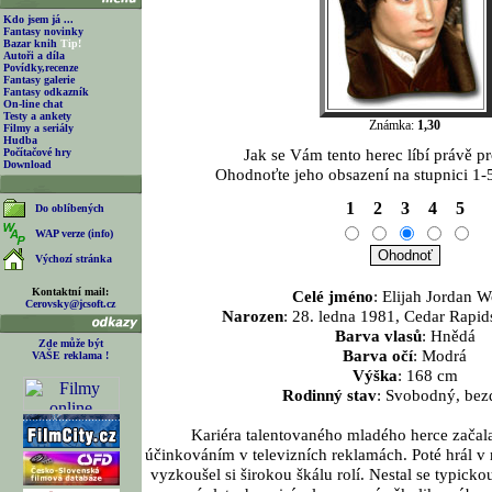
Kdo jsem já ...
Fantasy novinky
Bazar knih
Tip!
Autoři a díla
Povídky,recenze
Fantasy galerie
Fantasy odkazník
On-line chat
Testy a ankety
Známka:
1,30
Filmy a seriály
Hudba
Jak se Vám tento herec líbí právě pr
Počítačové hry
Download
Ohodnoťte jeho obsazení na stupnici 1-5
1
2
3
4
5
Do oblíbených
WAP verze (info)
Výchozí stránka
Kontaktní mail:
Celé jméno
: Elijah Jordan 
Cerovsky@jcsoft.cz
Narozen
: 28. ledna 1981, Cedar Rapi
Barva vlasů
: Hnědá
Zde může být
Barva očí
: Modrá
VAŠE reklama !
Výška
: 168 cm
Rodinný stav
: Svobodný, bez
Kariéra talentovaného mladého herce začala
účinkováním v televizních reklamách. Poté hrál v
vyzkoušel si širokou škálu rolí. Nestal se typick