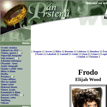
Úvodní stránka
TolkienCon 2026
>>
[
Aragorn
]
[
Arwen
]
[
Bilbo
]
[
Boromir
]
[
Celeborn
]
[
Denethor
]
[
Éom
Články, zprávy
(
567
)
[
Frodo
]
[
Galadriel
]
[
Gandalf
]
[
Gimli
]
[
Glum
]
[
Gríma
]
[
Legol
Nejnovější fotografie
[
Smíšek
]
[
Théoden
]
Vaše recenze
(
496
)
Základní informace
Obsazení - herci
Archiv fotografií
Ukázky a další videa
Frodo
Místa ve filmu
Hudba
Poradna
(
50
)
Elijah Wood
Výuka elfštiny
Něco ke stažení
Temné zvěsti
Diskusní fórum
Názory, úvahy
Komentáře k filmu
Adresář LOTRů
(
622
)
Bannery webu
WebRing
Odkazy