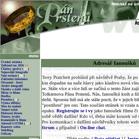
Adresář fanoušků
Úvodní stránka
TolkienCon 2026
>>
Články, zprávy
(
567
)
Nejnovější fotografie
Vaše recenze
(
496
)
Terry Pratchett prohlásil při návštěvě Prahy, že p
Základní informace
kin dopadne na naše hlavy jako kladivo nová vlna
Obsazení - herci
Archiv fotografií
se. Stále více a více lidí se začíná o tento žánr za
Ukázky a další videa
Místa ve filmu
Tolkienova Pána Prstenů. Nás, fanoušků knih a fi
Hudba
dešti. Spousta lidí má ale stále pocit, že v jejich 
Poradna
(
50
)
Výuka elfštiny
"postiženi" jen oni. Tato součást stránek si vzala z
Něco ke stažení
Temné zvěsti
opaku.
Registrujte se i vy
jako fanoušek filmu či 
Diskusní fórum
sobě vědět dalším! Kdo ví, třeba máte kousek od 
Názory, úvahy
Komentáře k filmu
Pro komunikaci s dalšími návštěvníky tohoto we
Adresář LOTRů
(
622
)
fórum
a případně i
On-line chat
.
Bannery webu
WebRing
Odkazy
Třídit podle: [
Data přidání
] [
Jmén