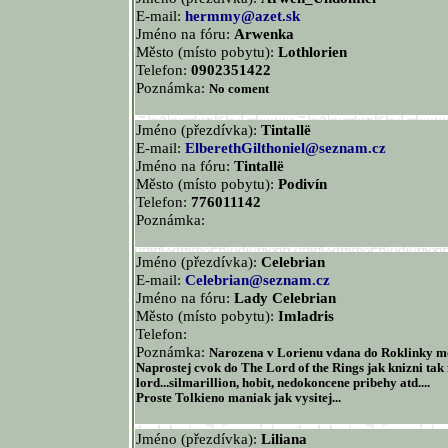
E-mail:
hermmy@azet.sk
Jméno na fóru:
Arwenka
Město (místo pobytu):
Lothlorien
Telefon:
0902351422
Poznámka:
No coment
Jméno (přezdívka):
Tintallë
E-mail:
ElberethGilthoniel@seznam.cz
Jméno na fóru:
Tintallë
Město (místo pobytu):
Podivín
Telefon:
776011142
Poznámka:
Jméno (přezdívka):
Celebrian
E-mail:
Celebrian@seznam.cz
Jméno na fóru:
Lady Celebrian
Město (místo pobytu):
Imladris
Telefon:
Poznámka:
Narozena v Lorienu vdana do Roklinky m
Naprostej cvok do The Lord of the Rings jak knizni tak 
lord...silmarillion, hobit, nedokoncene pribehy atd....
Proste Tolkieno maniak jak vysitej...
Jméno (přezdívka):
Liliana