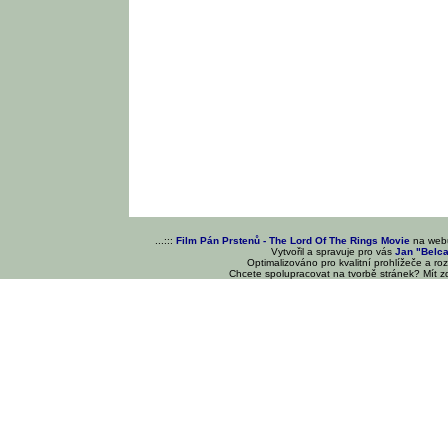
...:::
Film Pán Prstenů - The Lord Of The Rings Movie
na we
Vytvořil a spravuje pro vás
Jan "Belc
Optimalizováno pro kvalitní prohlížeče a ro
Chcete spolupracovat na tvorbě stránek? Mít 