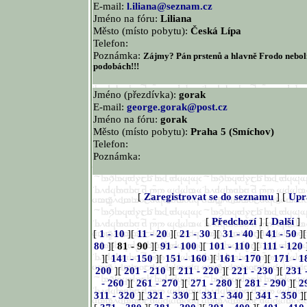
E-mail:
l.iliana@seznam.cz
Jméno na fóru:
Liliana
Město (místo pobytu):
Česká Lípa
Telefon:
Poznámka:
Zájmy? Pán prstenů a hlavně Frodo neboli 
podobách!!!
Jméno (přezdívka):
gorak
E-mail:
george.gorak@post.cz
Jméno na fóru:
gorak
Město (místo pobytu):
Praha 5 (Smíchov)
Telefon:
Poznámka:
[
Zaregistrovat se do seznamu
] [
Upr
[
Předchozí
] [
Další
]
[
1 - 10
][
11 - 20
][
21 - 30
][
31 - 40
][
41 - 50
]
80
][
81 - 90
][
91 - 100
][
101 - 110
][
111 - 120
][
141 - 150
][
151 - 160
][
161 - 170
][
171 - 1
200
][
201 - 210
][
211 - 220
][
221 - 230
][
231 
- 260
][
261 - 270
][
271 - 280
][
281 - 290
][
2
311 - 320
][
321 - 330
][
331 - 340
][
341 - 350
]