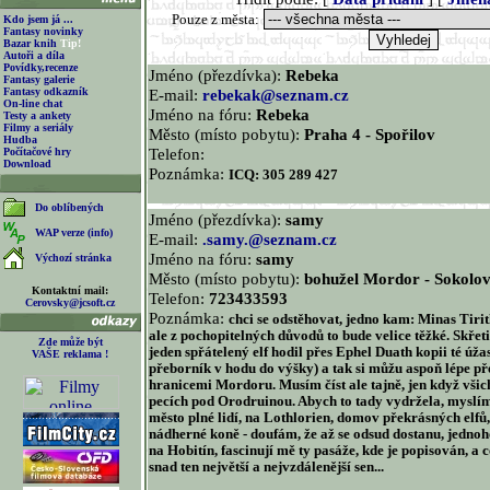
Pouze z města:
Kdo jsem já ...
Fantasy novinky
Bazar knih
Tip!
Autoři a díla
Povídky,recenze
Jméno (přezdívka):
Rebeka
Fantasy galerie
Fantasy odkazník
E-mail:
rebekak@seznam.cz
On-line chat
Jméno na fóru:
Rebeka
Testy a ankety
Filmy a seriály
Město (místo pobytu):
Praha 4 - Spořilov
Hudba
Telefon:
Počítačové hry
Download
Poznámka:
ICQ: 305 289 427
Do oblíbených
Jméno (přezdívka):
samy
WAP verze (info)
E-mail:
.samy.@seznam.cz
Jméno na fóru:
samy
Výchozí stránka
Město (místo pobytu):
bohužel Mordor - Sokolo
Kontaktní mail:
Telefon:
723433593
Cerovsky@jcsoft.cz
Poznámka:
chci se odstěhovat, jedno kam: Minas Tirit
ale z pochopitelných důvodů to bude velice těžké. Skřeti
Zde může být
jeden spřátelený elf hodil přes Ephel Duath kopii té úža
VAŠE reklama !
přeborník v hodu do výšky) a tak si můžu aspoň lépe pře
hranicemi Mordoru. Musím číst ale tajně, jen když všic
pecích pod Orodruinou. Abych to tady vydržela, myslím 
město plné lidí, na Lothlorien, domov překrásných elfů
nádherné koně - doufám, že až se odsud dostanu, jednoh
na Hobitín, fascinují mě ty pasáže, kde je popisován, a c
snad ten největší a nejvzdálenější sen...