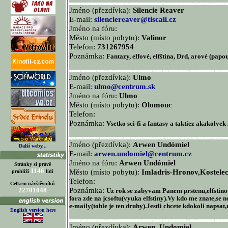
Jméno (přezdívka):
Silencie Reaver
E-mail:
silenciereaver@tiscali.cz
Jméno na fóru:
Město (místo pobytu):
Valinor
Telefon:
731267954
Poznámka:
Fantazy, elfové, elfština, Drd, arové (papouš
Jméno (přezdívka):
Ulmo
E-mail:
ulmo@centrum.sk
Jméno na fóru:
Ulmo
Město (místo pobytu):
Olomouc
Telefon:
Poznámka:
Vsetko sci-fi a fantasy a taktiez akakolve
Jméno (přezdívka):
Arwen Undómiel
Další weby...
E-mail:
arwen.undomiel@centrum.cz
Jméno na fóru:
Arwen Undómiel
Stránky si právě
1146
Město (místo pobytu):
Imladris-Hronov,Kostelec
prohlíží
lidí
Telefon:
Celkem návštěvníků
Poznámka:
22701048
Uz rok se zabyvam Panem prstenu,elfstinou,
fora zde na jcsoftu(vyuka elfstiny).Vy kdo me znate,se
e-maily(tohle je ten druhy).Jestli chcete kdokoli napsat,
English version here
Jméno (přezdívka):
Arwen_Undomiel