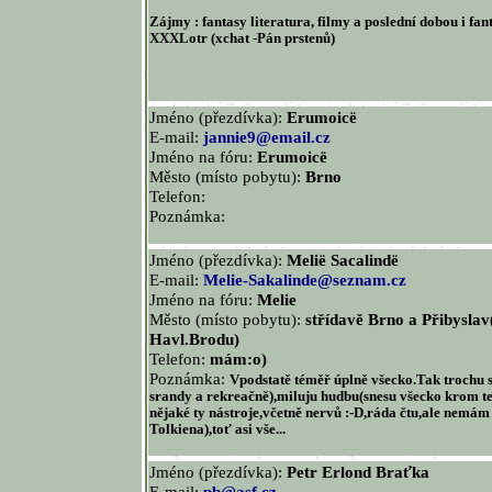
Zájmy : fantasy literatura, filmy a poslední dobou i fan
XXXLotr (xchat -Pán prstenů)
Jméno (přezdívka):
Erumoicë
E-mail:
jannie9@email.cz
Jméno na fóru:
Erumoicë
Město (místo pobytu):
Brno
Telefon:
Poznámka:
Jméno (přezdívka):
Melië Sacalindë
E-mail:
Melie-Sakalinde@seznam.cz
Jméno na fóru:
Melie
Město (místo pobytu):
střídavě Brno a Přibyslav
Havl.Brodu)
Telefon:
mám:o)
Poznámka:
Vpodstatě téměř úplně všecko.Tak trochu s
srandy a rekreačně),miluju hudbu(snesu všecko krom t
nějaké ty nástroje,včetně nervů :-D,ráda čtu,ale nemám
Tolkiena),toť asi vše...
Jméno (přezdívka):
Petr Erlond Braťka
E-mail:
pb@asf.cz