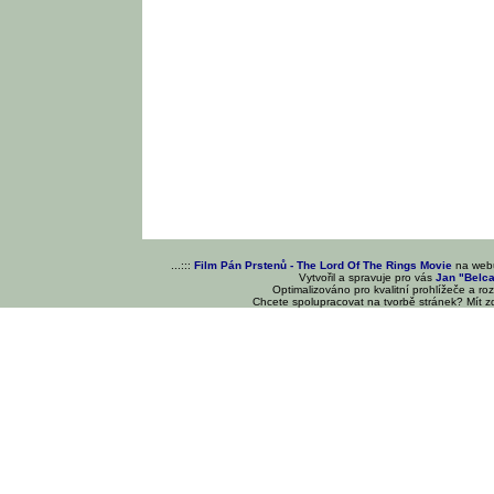
...:::
Film Pán Prstenů - The Lord Of The Rings Movie
na we
Vytvořil a spravuje pro vás
Jan "Belc
Optimalizováno pro kvalitní prohlížeče a ro
Chcete spolupracovat na tvorbě stránek? Mít 