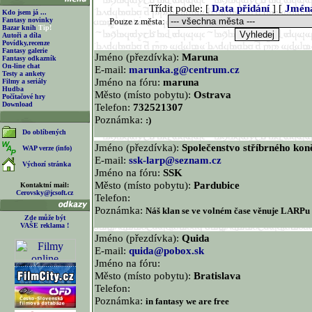
Třídit podle: [
Data přidání
] [
Jmén
Kdo jsem já ...
Fantasy novinky
Pouze z města:
Bazar knih
Tip!
Autoři a díla
Povídky,recenze
Fantasy galerie
Jméno (přezdívka):
Maruna
Fantasy odkazník
On-line chat
E-mail:
marunka.g@centrum.cz
Testy a ankety
Jméno na fóru:
maruna
Filmy a seriály
Hudba
Město (místo pobytu):
Ostrava
Počítačové hry
Download
Telefon:
732521307
Poznámka:
:)
Do oblíbených
Jméno (přezdívka):
Společenstvo stříbrného kon
WAP verze (info)
E-mail:
ssk-larp@seznam.cz
Výchozí stránka
Jméno na fóru:
SSK
Město (místo pobytu):
Pardubice
Kontaktní mail:
Cerovsky@jcsoft.cz
Telefon:
Poznámka:
Náš klan se ve volném čase věnuje LARPu
Zde může být
VAŠE reklama !
Jméno (přezdívka):
Quida
E-mail:
quida@pobox.sk
Jméno na fóru:
Město (místo pobytu):
Bratislava
Telefon:
Poznámka:
in fantasy we are free