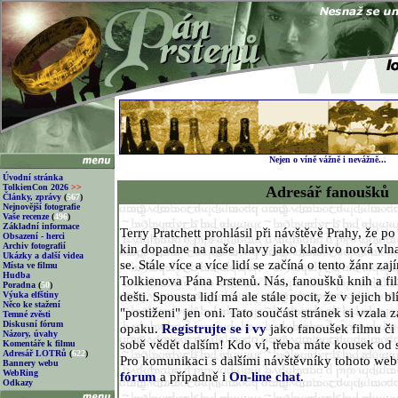
Nejen o víně vážně i nevážně...
Úvodní stránka
TolkienCon 2026
>>
Adresář fanoušků
Články, zprávy
(
567
)
Nejnovější fotografie
Vaše recenze
(
496
)
Základní informace
Terry Pratchett prohlásil při návštěvě Prahy, že p
Obsazení - herci
Archiv fotografií
kin dopadne na naše hlavy jako kladivo nová vlna
Ukázky a další videa
se. Stále více a více lidí se začíná o tento žánr za
Místa ve filmu
Hudba
Tolkienova Pána Prstenů. Nás, fanoušků knih a fi
Poradna
(
50
)
dešti. Spousta lidí má ale stále pocit, že v jejich 
Výuka elfštiny
Něco ke stažení
"postiženi" jen oni. Tato součást stránek si vzala z
Temné zvěsti
Diskusní fórum
opaku.
Registrujte se i vy
jako fanoušek filmu či 
Názory, úvahy
sobě vědět dalším! Kdo ví, třeba máte kousek od 
Komentáře k filmu
Adresář LOTRů
(
622
)
Pro komunikaci s dalšími návštěvníky tohoto we
Bannery webu
WebRing
fórum
a případně i
On-line chat
.
Odkazy