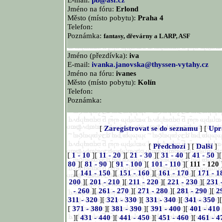
Jméno na fóru:
Erlond
Město (místo pobytu):
Praha 4
Telefon:
Poznámka:
fantasy, dřevárny a LARP, ASF
Jméno (přezdívka):
iva
E-mail:
ivanka.janovska@thyssen-vytahy.cz
Jméno na fóru:
ivanes
Město (místo pobytu):
Kolín
Telefon:
Poznámka:
[
Zaregistrovat se do seznamu
] [
Upr
[
Předchozí
] [
Další
]
[
1 - 10
][
11 - 20
][
21 - 30
][
31 - 40
][
41 - 50
]
80
][
81 - 90
][
91 - 100
][
101 - 110
][
111 - 120
][
141 - 150
][
151 - 160
][
161 - 170
][
171 - 1
200
][
201 - 210
][
211 - 220
][
221 - 230
][
231 
- 260
][
261 - 270
][
271 - 280
][
281 - 290
][
2
311 - 320
][
321 - 330
][
331 - 340
][
341 - 350
]
[
371 - 380
][
381 - 390
][
391 - 400
][
401 - 410
][
431 - 440
][
441 - 450
][
451 - 460
][
461 - 4