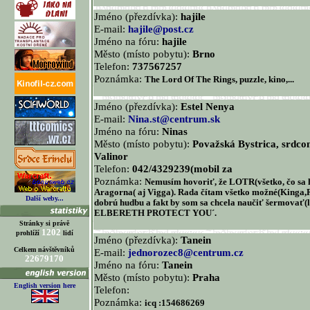
Jméno (přezdívka):
hajile
E-mail:
hajile@post.cz
Jméno na fóru:
hajile
Město (místo pobytu):
Brno
Telefon:
737567257
Poznámka:
The Lord Of The Rings, puzzle, kino,...
Jméno (přezdívka):
Estel Nenya
E-mail:
Nina.st@centrum.sk
Jméno na fóru:
Ninas
Město (místo pobytu):
Považská Bystrica, srdc
Valinor
Telefon:
042/4329239(mobil za
Poznámka:
Nemusím hovoriť, že LOTR(všetko, čo sa 
Aragorna( aj Vigga). Rada čítam všetko možné(Kinga,R
Další weby...
dobrú hudbu a fakt by som sa chcela naučiť šermovať(
ELBERETH PROTECT YOU´.
Stránky si právě
1202
prohlíží
lidí
Jméno (přezdívka):
Tanein
Celkem návštěvníků
E-mail:
jednorozec8@centrum.cz
22679170
Jméno na fóru:
Tanein
Město (místo pobytu):
Praha
English version here
Telefon:
Poznámka:
icq :154686269