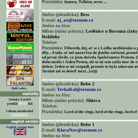
Poznámka:
fantasy, Tolkien, serm ....
Jméno (přezdívka):
Bess
E-mail:
aj_ax@seznam.cz
Jméno na fóru:
Město (místo pobytu):
Loděnice u Berouna (taky
Roklinky
Telefon:
Poznámka:
Elbereth, dej, ať se z LotRa nezbláznim a 
díly... A taky ať mě nazavřou do jistého zařízení, prot
od první chvíle, co jsem dočetla Společenstvo Prstenu
dobu nosila i Jeden Prsten, ale to už sem zašla moc do e
dohru: Jeden se mi rozpadl, protože to byla takovatá atr
Strašně mě to doteď mrzí...):o)))
Jméno (přezdívka):
Bobo 2
Další weby...
E-mail:
TerkaKal@seznam.cz
Jméno na fóru:
Stránky si právě
Město (místo pobytu):
Jihlava
1035
prohlíží
lidí
Telefon:
Poznámka:
Celkem návštěvníků
Lord of the rings, lord of the rings, lord of 
22695913
Jméno (přezdívka):
Bobo 1
English version here
E-mail:
KlaraNav@seznam.cz
Jméno na fóru: