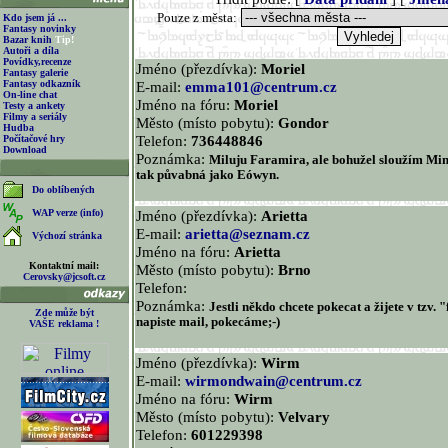
Pouze z města:
Kdo jsem já ...
Fantasy novinky
Bazar knih
Tip!
Autoři a díla
Povídky,recenze
Jméno (přezdívka):
Moriel
Fantasy galerie
Fantasy odkazník
E-mail:
emma101@centrum.cz
On-line chat
Jméno na fóru:
Moriel
Testy a ankety
Filmy a seriály
Město (místo pobytu):
Gondor
Hudba
Telefon:
736448846
Počítačové hry
Download
Poznámka:
Miluju Faramira, ale bohužel sloužím Min
tak půvabná jako Eówyn.
Do oblíbených
WAP verze (info)
Jméno (přezdívka):
Arietta
E-mail:
arietta@seznam.cz
Výchozí stránka
Jméno na fóru:
Arietta
Kontaktní mail:
Město (místo pobytu):
Brno
Cerovsky@jcsoft.cz
Telefon:
Poznámka:
Jestli někdo chcete pokecat a žijete v tzv. 
Zde může být
napiste mail, pokecáme;-)
VAŠE reklama !
Jméno (přezdívka):
Wirm
E-mail:
wirmondwain@centrum.cz
Jméno na fóru:
Wirm
Město (místo pobytu):
Velvary
Telefon:
601229398