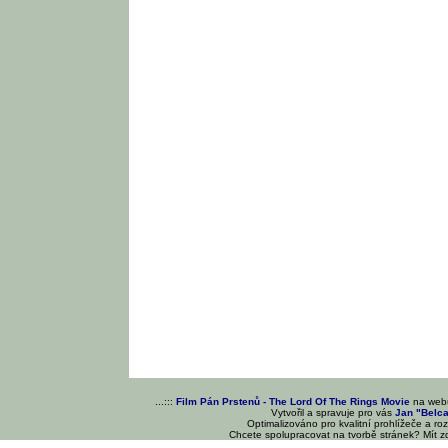
...:::
Film Pán Prstenů - The Lord Of The Rings Movie
na we
Vytvořil a spravuje pro vás
Jan "Belc
Optimalizováno pro kvalitní prohlížeče a ro
Chcete spolupracovat na tvorbě stránek? Mít 