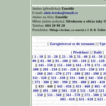
Jméno (přezdívka):
Emeldir
E-mail:
alois.troska@email.cz
Jméno na fóru:
Emeldir
Město (místo pobytu):
Středozem a občas taky 
Telefon:
604 20 90 20
Poznámka:
Miluju všechno, co souvisí z J. R. R. Tolkien
[
Zaregistrovat se do seznamu
] [
Upr
[
Předchozí
] [
Další
]
[
1 - 10
][
11 - 20
][
21 - 30
][
31 - 40
][
41 - 50
]
80
][
81 - 90
][
91 - 100
][
101 - 110
][
111 - 120
][
141 - 150
][
151 - 160
][
161 - 170
][
171 - 1
200
][
201 - 210
][
211 - 220
][
221 - 230
][
231 
- 260
][
261 - 270
][
271 - 280
][
281 - 290
][
2
311 - 320
][
321 - 330
][
331 - 340
][
341 - 350
]
[
371 - 380
][
381 - 390
][
391 - 400
][
401 - 410
][
431 - 440
][
441 - 450
][
451 - 460
][
461 - 4
490
][
491 - 500
][
501 - 510
][
511 - 520
][
521 
- 550
][
551 - 560
][
561 - 570
][
571 - 580
][
5
601 - 610
][
611 - 620
][
621 -