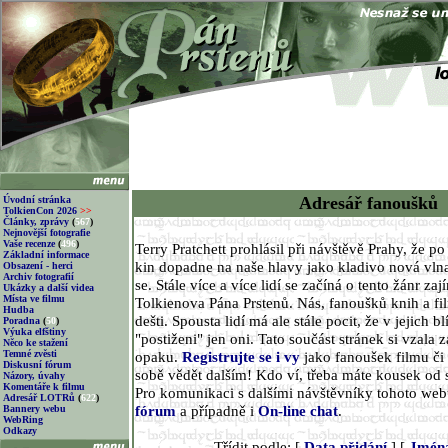
Adresář fanoušků
Úvodní stránka
TolkienCon 2026
>>
Články, zprávy
(
567
)
Nejnovější fotografie
Vaše recenze
(
496
)
Terry Pratchett prohlásil při návštěvě Prahy, že p
Základní informace
kin dopadne na naše hlavy jako kladivo nová vlna
Obsazení - herci
Archiv fotografií
se. Stále více a více lidí se začíná o tento žánr za
Ukázky a další videa
Místa ve filmu
Tolkienova Pána Prstenů. Nás, fanoušků knih a fi
Hudba
dešti. Spousta lidí má ale stále pocit, že v jejich 
Poradna
(
50
)
Výuka elfštiny
"postiženi" jen oni. Tato součást stránek si vzala z
Něco ke stažení
Temné zvěsti
opaku.
Registrujte se i vy
jako fanoušek filmu či 
Diskusní fórum
sobě vědět dalším! Kdo ví, třeba máte kousek od 
Názory, úvahy
Komentáře k filmu
Pro komunikaci s dalšími návštěvníky tohoto we
Adresář LOTRů
(
622
)
fórum
a případně i
On-line chat
.
Bannery webu
WebRing
Odkazy
Třídit podle: [
Data přidání
] [
Jmén