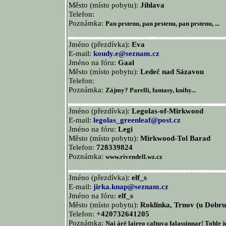
Město (místo pobytu):
Jihlava
Telefon:
Poznámka:
Pan prstenu, pan prstenu, pan prstenu, ...
Jméno (přezdívka):
Eva
E-mail:
koudy.e@seznam.cz
Jméno na fóru:
Gaal
Město (místo pobytu):
Ledeč nad Sázavou
Telefon:
Poznámka:
Zájmy? Parelli, fantasy, knihy...
Jméno (přezdívka):
Legolas-of-Mirkwood
E-mail:
legolas_greenleaf@post.cz
Jméno na fóru:
Legi
Město (místo pobytu):
Mirkwood-Tol Barad
Telefon:
728339824
Poznámka:
www.rivendell.wz.cz
Jméno (přezdívka):
elf_s
E-mail:
jirka.knap@seznam.cz
Jméno na fóru:
elf_s
Město (místo pobytu):
Roklinka, Trnov (u Dobru
Telefon:
+420732641205
Poznámka:
Nai árë laireo caltuva falassinnar! Tohle j