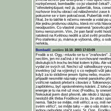
roztrpčenost, bombadile: co jsi vlastně čekal?
"otřesitelný&qu
ot; než já, puberťák, fosa, cor
rozhovor trochu obrací od náboženství zase k t
pokusme se v tom pokračovat. Puberťák měl 
říkal, že to takhle k ničemu nevede a volal po 
Ale jednu protivnou otázku, která mi vrtá hlavou
neodpustím. Co vlastně znamená "posvěcují
tomu nerozumím. Vím, že pan farář světí host
ratolesti na Květnou neděli a účel světí prostř
Pro stařenku: jo, máma je výborná, díky, o sobě
neřekla.
Bombadil
, poidáno
10.10. 2003 17:03:09
Frodik a st. Ogg.: mluvilo se tu o "zraňování". 
necítím, jen mi začíná z té svrchované neotřes
diskutujících trochu lechtat kolem kýblu. Ale 
vydal ze svých sil. Nechci už sáhodlouze vysv
invektivy (až na výjimky) s co nejlepší vůlí ja
když za to sklidíme jenom špínu nebo, musím 
případě nesmělé náznaky méně panského přís
vstřícné radosti přešel k citování z Tolkienový
zapšklému, byť oprávněnému kárání. Z toho p
energie je tu na mě už moc (Frodíku, ty snes
Nekoukal jsem dost přesně, ale nikdo z tázající
nesložil dík třeba Frodíkovi za to, že utrácí sp
nemá. Takže se mějte, milí věřící; a vy, milí ne
svém věřící", se mějte taky -- ale o vás mám v
jednou nebudete stačit sami. St. Ogg., Frodiku,