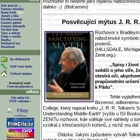
Rozhodně to neberte jako nějakou nábožensko
Kdo jsem já ...
daleko :-) (Belcarnen)
Fantasy novinky
Bazar knih
Tip!
Autoři a díla
Povídky,recenze
Posvěcující mýtus J. R. R.
Fantasy galerie
Fantasy odkazník
On-line chat
Rozhovor s Bradleym
Testy a ankety
Filmy a seriály
náboženské symbolic
Hudba
prstenů.
Počítačové hry
Download
(HILLSDALE, Michigan
Zenit.org.)
Do oblíbených
„Spisy i život
WAP verze (info)
svědčí o jeho víře, 
Výchozí stránka
otevírá oči, abychom 
prapůvodním určení 
Kontaktní mail:
k Pádu“.
Cerovsky@jcsoft.cz
Tohle vyjádřen
Zde může být
VAŠE reklama !
Birzerovi, odbornému a
College, který napsal knihu „J. R. R. Tolkien’s S
Understanding Middle-Earth“ (vyšlo u ISI Books)
ZENITu rozhovor, kde sděluje své náhledy o to
vznikal z křesťanských kořenů, z nichž mu dal T
Otázka:
Jakým způsobem vytváří Tolkien