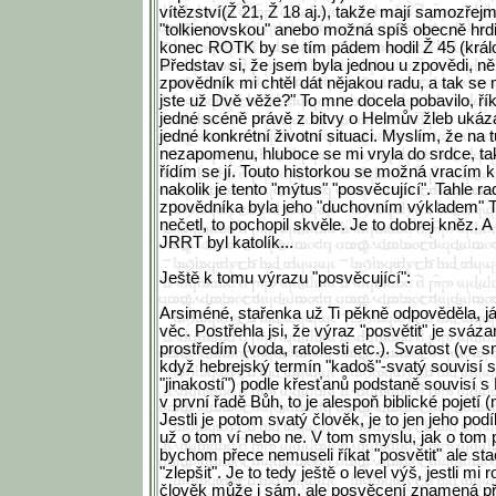
vítězství(Ž 21, Ž 18 aj.), takže mají samozře
"tolkienovskou" anebo možná spíš obecně hrd
konec ROTK by se tím pádem hodil Ž 45 (králo
Představ si, že jsem byla jednou u zpovědi, ně
zpovědník mi chtěl dát nějakou radu, a tak se 
jste už Dvě věže?" To mne docela pobavilo, řík
jedné scéně právě z bitvy o Helmův žleb ukáza
jedné konkrétní životní situaci. Myslím, že na t
nezapomenu, hluboce se mi vryla do srdce, tak
řídím se jí. Touto historkou se možná vracím k
nakolik je tento "mýtus" "posvěcující". Tahle 
zpovědníka byla jeho "duchovním výkladem" TT,
nečetl, to pochopil skvěle. Je to dobrej kněz. A 
JRRT byl katolík...
Ještě k tomu výrazu "posvěcující":
Arsiméné, stařenka už Ti pěkně odpověděla, já
věc. Postřehla jsi, že výraz "posvětit" je sv
prostředím (voda, ratolesti etc.). Svatost (ve s
když hebrejský termín "kadoš"-svatý souvisí sp
"jinakostí") podle křesťanů podstaně souvisí s
v první řadě Bůh, to je alespoň biblické pojetí 
Jestli je potom svatý člověk, je to jen jeho podí
už o tom ví nebo ne. V tom smyslu, jak o tom 
bychom přece nemuseli říkat "posvětit" ale stač
"zlepšit". Je to tedy ještě o level výš, jestli mi
člověk může i sám, ale posvěcení znamená při