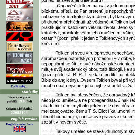
pohled na svět a jeho literaturu?
Odpověď:
Tolkien napsal v jednom dopi
blízkému příteli, že Pán prstenů je nepochybně
náboženským a katolickým dílem; byl takovým
při druhém přehlédnutí už vědomě. A Tolkien b
praktikujícím katolíkem většinu života. Jeho syn
katolictví „pronikalo vším jeho myšlením, vším,
ostatní“ (pozn. překl.: jeden z Tolkienových syn
knězem).
Tolkien si svou víru opravdu nenecháva
shromáždění oxfordských profesorů – v době, k
nepopulární se šířit o své náboženské orientaci –
miluje svůj akademický obor, totiž filologii, ke s
(pozn. překl.: J. R. R. T. se také podílel na pře
Bible do angličtiny). Ovšem Tolkien býval při vy
mnoho opatrnější než jeho nejbližší přítel C. S. 
Další weby...
Tolkien byl přesvědčen, že opravdový k
Stránky si právě
něco jako umělec, a ne propagandista. Jinak ř
1936
prohlíží
lidí
akademickém i mythologickém díle dost důrazně
Celkem návštěvníků
měl zapojovat to, čemu T. S. Eliot říkal „moral i
22683194
hledat hodnotnější, nadčasové pravdivé skutečno
zazářit v novém světle.
English version here
Takový umělec se stává „druhotným stv