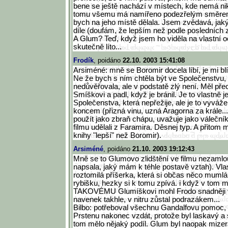
bene se ještě nachází v místech, kde nemá nikd
tomu všemu má namířeno podezřelým směrem 
bych na jeho místě dělala. Jsem zvědavá, jak
díle (doufám, že lepším než podle posledních zv
A Glum? Teď, když jsem ho viděla na vlastní oč
skutečně líto...
Frodík
, poidáno
22.10. 2003 15:41:08
Arsiméné: mně se Boromir docela líbí, je mi bl
Ne že bych s ním chtěla být ve Společenstvu,
nedůvěřovala, ale v podstatě zlý není. Měl pře
Smíškovi a padl, když je bránil. Je to vlastně 
Společenstva, která nepřežije, ale je to vyváž
koncem (přizná vinu, uzná Aragorna za krále...
použít jako zbraň chápu, uvažuje jako válečník
filmu udělali z Faramira. Děsnej typ. A přitom
knihy "lepší" než Boromir).
Arsiméné
, poidáno
21.10. 2003 19:12:43
Mně se to Glumovo zlidštění ve filmu nezamlo
napsala, jaký mám k téhle postavě vztah). Vlas
roztomilá příšerka, která si občas něco mumlá
rybišku, hezky si k tomu zpívá. i když v tom
TAKOVÉMU Glumíškovi mohl Frodo snadněji věři
navenek takhle, v nitru zůstal podrazákem...
Bilbo: potřeboval všechnu Gandalfovu pomoc, 
Prstenu nakonec vzdát, protože byl laskavý a s
tom mělo nějaký podíl. Glum byl naopak mize