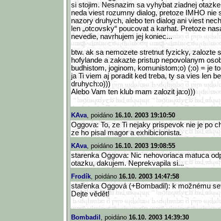
si stojim. Nesnazim sa vyhybat ziadnej otazke.
neda viest rozumny dialog, pretoze IMHO nie 
nazory druhych, alebo ten dialog ani viest ne
len „otcovsky“ poucovat a karhat. Pretoze na
nevedie, navrhujem jej koniec...
btw. ak sa nemozete stretnut fyzicky, zalozte 
hofylande a zakazte pristup nepovolanym oso
budhistom, joginom, komunistom;o) (;o) = je to 
ja Ti viem aj poradit ked treba, ty sa vies len
druhych:o)))
Alebo Vam ten klub mam zalozit ja:o)))
KAva
, poidáno
16.10. 2003 19:10:50
Oggova: To, ze Ti nejaky prispevok nie je po 
ze ho pisal magor a exhibicionista.
KAva
, poidáno
16.10. 2003 19:08:55
starenka Oggova: Nic nehovoriaca matuca od
otazku, dakujem. Neprekvapila si...
Frodík
, poidáno
16.10. 2003 14:47:58
stařenka Oggová (+Bombadil): k možnému se
Dejte vědět!
Bombadil
, poidáno
16.10. 2003 14:39:30