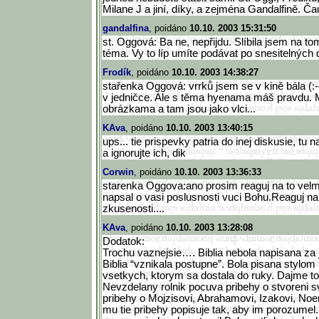
Milane J a jiní, díky, a zejména Gandalfině. Ča
gandalfina
, poidáno
10.10. 2003 15:31:50
st. Oggová: Ba ne, nepřijdu. Slíbila jsem na t
téma. Vy to líp umíte podávat po snesitelných d
Frodík
, poidáno
10.10. 2003 14:38:27
stařenka Oggová: vrrků jsem se v kině bála (:-
v jedničce. Ale s těma hyenama máš pravdu.
obrázkama a tam jsou jako vlci...
KAva
, poidáno
10.10. 2003 13:40:15
ups... tie prispevky patria do inej diskusie, tu
a ignorujte ich, dik
Corwin
, poidáno
10.10. 2003 13:36:33
starenka Oggova:ano prosim reaguj na to velm
napsal o vasi poslusnosti vuci Bohu.Reaguj na 
zkusenosti....
KAva
, poidáno
10.10. 2003 13:28:08
Dodatok:
Trochu vaznejsie…. Biblia nebola napisana za 
Biblia “vznikala postupne”. Bola pisana stylo
vsetkych, ktorym sa dostala do ruky. Dajme t
Nevzdelany rolnik pocuva pribehy o stvoreni s
pribehy o Mojzisovi, Abrahamovi, Izakovi, Noe
mu tie pribehy popisuje tak, aby im porozumel. 