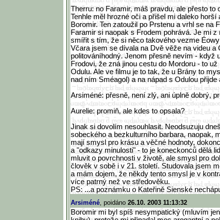
Therru: no Faramir, máš pravdu, ale přesto to c
Tenhle měl hrozné oči a přišel mi daleko horší
Boromir. Ten zatoužil po Prstenu a vrhl se na F
Faramir si naopak s Frodem pohrává. Je mi z 
smířit s tím, že si něco takového vezme Éowy
Včara jsem se dívala na Dvě věže na videu a
politováníhodný. Jenom přesně nevím - když u
Frodovi, že zná jinou cestu do Mordoru - to už
Odulu. Ale ve filmu je to tak, že u Brány to my
nad ním Sméagol) a na nápad s Odulou přijde a
Arsiméné: přesně, není zlý, ani úplně dobrý, 
Aurelie: promiň, ale kdes to opsala?
Jinak si dovolím nesouhlasit. Neodsuzuju dne
sobeckého a bezkulturního barbara, naopak, my
mají smysl pro krásu a věčné hodnoty, dokonc
a "odkazy minulosti" - to je koneckonců dělá l
mluvit o povrchnosti v životě, ale smysl pro d
člověk v sobě i v 21. století. Studovala jsem
a mám dojem, že někdy tento smysl je v kontr
více patrný než ve středověku.
PS: ...a poznámku o Kateřině Sienské necháp
Arsiméné
, poidáno
26.10. 2003 11:13:32
Boromir mi byl spíš nesympatický (mluvím je