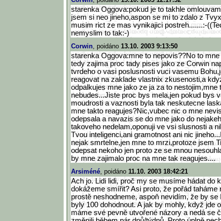
starenka Oggova:pokud je to takhle omlouvam 
jsem si neo jineho,aspon se mi to zdalo z Tvyx
musim rict ze mas vynikajici postreh.......:-((T
nemyslim to tak:-)
Corwin
, poidáno
13.10. 2003 9:13:50
starenka Oggova:mne to nepovis??No to mne 
tedy zajima proc tady pises jako ze Corwin na
tvrdeho o vasi poslusnosti vuci vasemu Bohu,j
reagovat na zaklade vlastnix zkusenosti,a kd
odpalkujes mne jako ze ja za to nestojim,mne 
nebudes...Jiste proc bys mela,jen pokud bys 
moudrosti a vaznosti byla tak neskutecne lask
mne takto reagujes?Nic,vubec nic o mne nevis
odepsala a navazis se do mne jako do nejakeh
takoveho nedelam,oponuji ve vsi slusnosti a n
Tvou inteligenci,ani gramotnost ani nic jineho..
nejak smrtelne,jen mne to mrzi,protoze jsem Ti
odepsat nekoho jen proto ze se mnou nesouhl
by mne zajimalo proc na mne tak reagujes....
Arsiméné
, poidáno
11.10. 2003 18:42:21
Ach jo. Lidi lidi, proč my se musíme hádat do 
dokážeme smířit? Asi proto, že pořád taháme n
prostě neshodneme, aspoň nevidím, že by se 
byly 100 dohodnout. A jak by mohly, když jde o 
máme své pevně utvořené názory a nedá se č
změnili během pár dnů/týdnů. Proto úplně nec