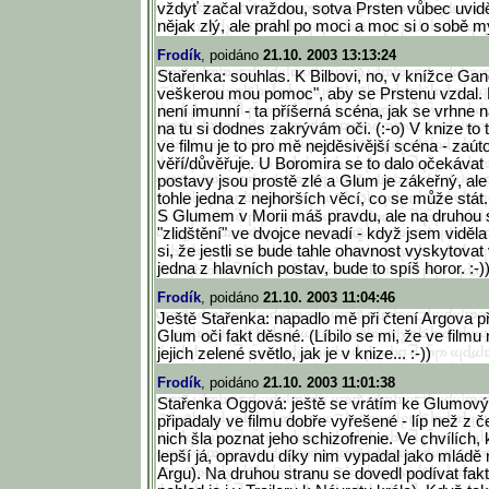
vždyť začal vraždou, sotva Prsten vůbec uvid
nějak zlý, ale prahl po moci a moc si o sobě my
Frodík
, poidáno
21.10. 2003 13:13:24
Stařenka: souhlas. K Bilbovi, no, v knížce Gand
veškerou mou pomoc", aby se Prstenu vzdal. 
není imunní - ta příšerná scéna, jak se vrhne 
na tu si dodnes zakrývám oči. (:-o) V knize to 
ve filmu je to pro mě nejděsivější scéna - zaút
věří/důvěřuje. U Boromira se to dalo očekávat (
postavy jsou prostě zlé a Glum je zákeřný, ale B
tohle jedna z nejhorších věcí, co se může stát.
S Glumem v Morii máš pravdu, ale na druhou s
"zlidštění" ve dvojce nevadí - když jsem viděla
si, že jestli se bude tahle ohavnost vyskytovat 
jedna z hlavních postav, bude to spíš horor. :-)
Frodík
, poidáno
21.10. 2003 11:04:46
Ještě Stařenka: napadlo mě při čtení Argova p
Glum oči fakt děsné. (Líbilo se mi, že ve film
jejich zelené světlo, jak je v knize... :-))
Frodík
, poidáno
21.10. 2003 11:01:38
Stařenka Oggová: ještě se vrátím ke Glumov
připadaly ve filmu dobře vyřešené - líp než z č
nich šla poznat jeho schizofrenie. Ve chvílích,
lepší já, opravdu díky nim vypadal jako mládě
Argu). Na druhou stranu se dovedl podívat fak