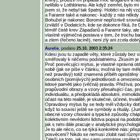
knihy), protože mi připadal moc arogantní a ne
nelíbilo v Lothlórienu. Ale když zemřel, bylo mi 
jsem si, že nebyl tak špatný. Hobitci na něj v
a Faramir také a nakonec- každý z nás někdy
Bohužel je nakonec Boromir nepříznivě srovn
(zvlášť v Dodatcích, kde se dokonce říká, že
téměř čistě krev Zápaďanů a Faramir taky, ale 
vlastně výjimečná postava v tom, že trochu b
a zlem (řečeno lacině), není zlý ani zcela dobr
Aurelie
, poidáno
25.10. 2003 2:35:24
Kdesi jsou tu zapadlé věty, které zůstaly bez 
směřovaly k něčemu podstatnému. Zkusím je 
Proč posvěcující mýtus, je vlastně správná o
sobě (jak se píše v článku, možná by tam měl
než pravdivý) totiž znamená příběh oproštěný
osobních (pomíjivých) jednotlivostí a omezenos
lidové paměti jako (věčná) pravda. Přežívá, p
prapůvodní obrazy a vzory přesahující čas, pro
individualitu, a předpokládá absolutní, mimolid
účast na této realitě, je skutečné, účinné, trval
Opravdový mýtus by se tedy měl vždycky dotý
když to souvisí ještě se symboly a rituály. (J
obecné vzory chování a typické způsoby cháp
kolektivním nevědomí lidstva popsal na podob
jak s nimi dále pracuje v analytické psychologii,
Je to ale něco, co se týká konkrétně nás: při
posvěcení? Nikdo se nemusí zlobit nad různým
Záleží na tom, jak my sami vnímáme umělecká 