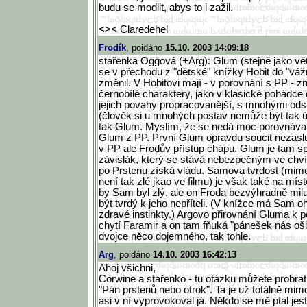
budu se modlit, abys to i zažil.
<>< Claredehel
Frodík
, poidáno
15.10. 2003 14:09:18
stařenka Oggová (+Arg): Glum (stejně jako vět
se v přechodu z "dětské" knížky Hobit do "váž
změnil. V Hobitovi mají - v porovnání s PP -
černobílé charaktery, jako v klasické pohádce
jejich povahy propracovanější, s mnohými ods
(člověk si u mnohých postav nemůže být tak úpl
tak Glum. Myslím, že se nedá moc porovnávat
Glum z PP. První Glum opravdu soucit nezasluh
v PP ale Frodův přístup chápu. Glum je tam sp
závislák, který se stává nebezpečným ve chvíl
po Prstenu získá vládu. Samova tvrdost (mim
není tak zlé jkao ve filmu) je však také na místě
by Sam byl zlý, ale on Froda bezvýhradně mil
být tvrdý k jeho nepříteli. (V knížce má Sam 
zdravé instinkty.) Argovo přirovnání Gluma k p
chytí Faramir a on tam fňuká "pánešek nás ošidil.
dvojce něco dojemného, tak tohle.
Arg
, poidáno
14.10. 2003 16:42:13
Ahoj všichni,
Corwine a stařenko - tu otázku můžete probr
"Pán prstenů nebo otrok". Ta je už totálně m
asi v ní vyprovokoval já. Někdo se mě ptal jes