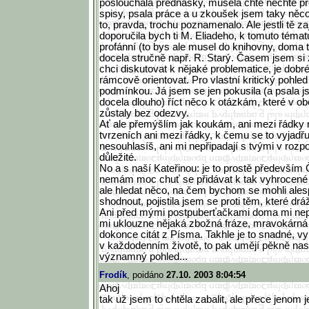
poslouchala přednášky, musela chtě nechtě pro
spisy, psala práce a u zkoušek jsem taky něco
to, pravda, trochu poznamenalo. Ale jestli tě z
doporučila bych ti M. Eliadeho, k tomuto téma
profánní (to bys ale musel do knihovny, doma
docela stručně např. R. Starý. Časem jsem si 
chci diskutovat k nějaké problematice, je dobr
rámcově orientovat. Pro vlastní kritický pohled
podmínkou. Já jsem se jen pokusila (a psala 
docela dlouho) říct něco k otázkám, které v ob
zůstaly bez odezvy.
Ať ale přemýšlím jak koukám, ani mezi řádk
tvrzeních ani mezi řádky, k čemu se to vyjadř
nesouhlasíš, ani mi nepřipadají s tvými v rozpo
důležité.
No a s naší Kateřinou: je to prostě předevší
nemám moc chuť se přidávat k tak vyhrocené bi
ale hledat něco, na čem bychom se mohli ales
shodnout, pojistila jsem se proti těm, které dr
Ani před mými postpuberťačkami doma mi nep
mi uklouzne nějaká zbožná fráze, mravokárná
dokonce citát z Písma. Takhle je to snadné, v
v každodenním životě, to pak umějí pěkně nasta
významný pohled...
Frodík
, poidáno
27.10. 2003 8:04:54
Ahoj
tak už jsem to chtěla zabalit, ale přece jenom 