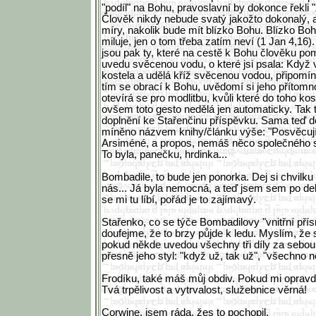
"podíl" na Bohu, pravoslavní by dokonce řekli 
Člověk nikdy nebude svatý jakožto dokonalý, a
míry, nakolik bude mít blízko Bohu. Blízko B
miluje, jen o tom třeba zatím neví (1 Jan 4,16).
jsou pak ty, které na cestě k Bohu člověku po
uvedu svěcenou vodu, o které jsi psala: Když 
kostela a udělá kříž svěcenou vodou, připomíná
tím se obrací k Bohu, uvědomí si jeho přítomn
otevírá se pro modlitbu, kvůli které do toho kos
ovšem toto gesto nedělá jen automaticky. Tak 
doplnění ke Stařenčinu příspěvku. Sama teď do
míněno názvem knihy/článku výše: "Posvěcují
Arsiméné, a propos, nemáš něco společného s
To byla, panečku, hrdinka...
Bombadile, to bude jen ponorka. Dej si chvilku
nás... Já byla nemocná, a teď jsem sem po de
se mi tu líbí, pořád je to zajímavý.
Stařenko, co se týče Bombadilovy "vnitřní přísn
doufejme, že to brzy půjde k ledu. Myslím, že 
pokud někde uvedou všechny tři díly za sebou 
přesně jeho styl: "když už, tak už", "všechno n
Frodíku, také máš můj obdiv. Pokud mi opravdu
Tvá trpělivost a vytrvalost, služebnice věrná!
Corwine, jsem ráda, žes to pochopil,