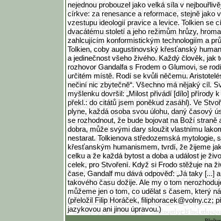
nejednou probouzel jako velká síla v nejbouřlivě
církve: za renesance a reformace, stejně jako v
vzestupu ideologií pravice a levice. Tolkien se cít
dvacátému století a jeho režimům hrůzy, hro
zahlcujícím konformistickým technologiím a p
Tolkien, coby augustinovský křesťanský humanis
a jedinečnost všeho živého. Každý člověk, jak t
rozhovor Gandalfa s Frodem o Glumovi, se rodí
určitém místě. Rodí se kvůli něčemu. Aristotelé
nečiní nic zbytečně“. Všechno má nějaký cíl. S
myšlenku dovršil: „Milost přivádí [dílo] přírody 
překl.: do citátů jsem poněkud zasáhl). Ve Stvoř
plyne, každá osoba svou úlohu, daný časový ús
se rozhodnout, že bude bojovat na Boží straně 
dobra, může svými dary sloužit vlastnímu lako
nestarat. Tolkienova středozemská mytologie, si
křesťanským humanismem, tvrdí, že žijeme jak
celku a že každá bytost a doba a událost je živo
celek, pro Stvoření. Když si Frodo stěžuje na ži
čase, Gandalf mu dává odpověď: „Já taky [...] 
takového času dožije. Ale my o tom nerozhodu
můžeme jen o tom, co udělat s časem, který ná
(přeložil Filip Horáček, filiphoracek@volny.cz; 
jazykovou ani jinou úpravou.)