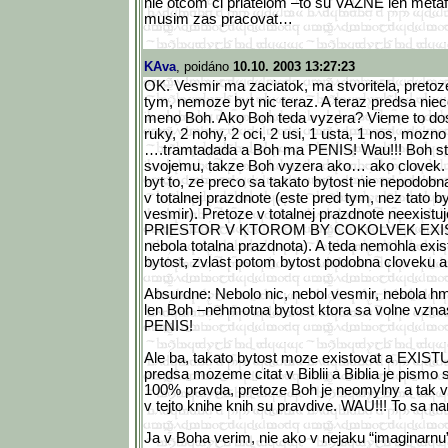
nie otcom ci priatelom –to su VAZNE len metafo
musim zas pracovat…
KAva
, poidáno
10.10. 2003 13:27:23
OK. Vesmir ma zaciatok, ma stvoritela, pretoz
tym, nemoze byt nic teraz. A teraz predsa nieco
meno Boh. Ako Boh teda vyzera? Vieme to do
ruky, 2 nohy, 2 oci, 2 usi, 1 usta, 1 nos, moz
….tramtadada a Boh ma PENIS! Wau!!! Boh st
svojemu, takze Boh vyzera ako… ako clovek.
byt to, ze preco sa takato bytost nie nepodob
v totalnej prazdnote (este pred tym, nez tato b
vesmir). Pretoze v totalnej prazdnote neexis
PRIESTOR V KTOROM BY COKOLVEK EXIST
nebola totalna prazdnota). A teda nemohla exis
bytost, zvlast potom bytost podobna cloveku 
Absurdne: Nebolo nic, nebol vesmir, nebola hm
len Boh –nehmotna bytost ktora sa volne vzn
PENIS!
Ale ba, takato bytost moze existovat a EXISTUJ
predsa mozeme citat v Biblii a Biblia je pismo sv
100% pravda, pretoze Boh je neomylny a tak 
v tejto knihe knih su pravdive. WAU!!! To sa 
Ja v Boha verim, nie ako v nejaku “imaginarnu