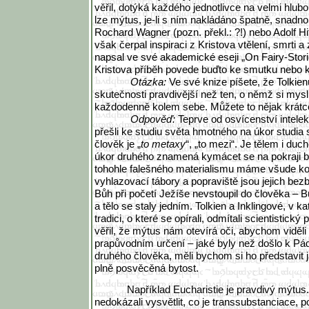
věřil, dotýká každého jednotlivce na velmi hlu
lze mýtus, je-li s ním nakládáno špatně, snadno
Rochard Wagner (pozn. překl.: ?!) nebo Adolf Hi
však čerpal inspiraci z Kristova vtělení, smrti a
napsal ve své akademické eseji „On Fairy-Stori
Kristova příběh povede buďto ke smutku nebo k
Otázka:
Ve své knize píšete, že Tolkien
skutečnosti pravdivější než ten, o němž si mys
každodenně kolem sebe. Můžete to nějak krátce
Odpověď:
Teprve od osvícenství intel
přešli ke studiu světa hmotného na úkor studia
člověk je „
to metaxy
“, „to mezi“. Je tělem i du
úkor druhého znamená kymácet se na pokraji b
tohohle falešného materialismu máme všude ko
vyhlazovací tábory a popraviště jsou jejich be
Bůh při početí Ježíše nevstoupil do člověka – B
a tělo se staly jedním. Tolkien a Inklingové, v k
tradici, o které se opírali, odmítali scientistický
věřil, že mýtus nám otevírá oči, abychom viděli v
prapůvodním určení – jaké byly než došlo k Pá
druhého člověka, měli bychom si ho představit 
plně posvěcěná bytost.
Například Eucharistie je pravdivý mýtu
nedokázali vysvětlit, co je transsubstanciace,