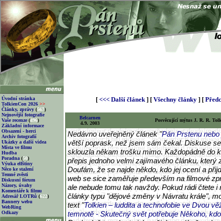
Úvodní stránka
[
<<< Další článek
] [
Všechny články
] [
Předc
TolkienCon 2026
>>
Články, zprávy
(
567
)
Nejnovější fotografie
Belcarnen
Vaše recenze
(
496
)
Posvěcující mýtus J. R. R. Tol
4.9. 2003
Základní informace
Obsazení - herci
Nedávno uveřejněný článek "
Pán Prstenu nebo 
Archiv fotografií
větší poprask, než jsem sám čekal. Diskuse se
Ukázky a další videa
Místa ve filmu
sklouzla někam trošku mimo. Každopádně do ko
Hudba
Poradna
(
50
)
přepis jednoho velmi zajímavého článku, který z
Výuka elfštiny
Doufám, že se najde někdo, kdo jej ocení a při
Něco ke stažení
Temné zvěsti
web se sice zaměřuje především na filmové zp
Diskusní fórum
Názory, úvahy
ale nebude tomu tak navždy. Pokud rádi čtete i 
Komentáře k filmu
články typu "dějové změny v Návratu krále", mo
Adresář LOTRů
(
622
)
Bannery webu
text "
Tolkien – luddita a technofobie ve Dvou vě
WebRing
Odkazy
temnotě - Skutečný svět potřebuje Někoho, kd