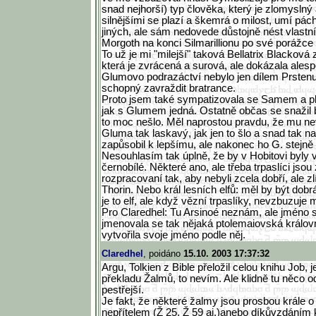
snad nejhorší) typ člověka, který je zlomyslný
silnějšími se plazí a škemrá o milost, umí pách
jiných, ale sám nedovede důstojně nést vlast
Morgoth na konci Silmarillionu po své porážce 
To už je mi "milejší" taková Bellatrix Blacková
která je zvrácená a surová, ale dokázala alesp
Glumovo podrazáctví nebylo jen dílem Prstenu
schopný zavraždit bratrance.
Proto jsem také sympatizovala se Samem a pl
jak s Glumem jedná. Ostatně občas se snažil b
to moc nešlo. Měl naprostou pravdu, že mu nev
Gluma tak laskavý, jak jen to šlo a snad tak n
zapůsobil k lepšímu, ale nakonec ho G. stejně
Nesouhlasím tak úplně, že by v Hobitovi byly
černobílé. Některé ano, ale třeba trpaslíci jso
rozpracovaní tak, aby nebyli zcela dobří, ale zl
Thorin. Nebo král lesních elfů: měl by být dobr
je to elf, ale když vězní trpaslíky, nevzbuzuje
Pro Claredhel: Tu Arsinoé neznám, ale jméno
jmenovala se tak nějaká ptolemaiovská králov
vytvořila svoje jméno podle něj.
Claredhel
, poidáno
15.10. 2003 17:37:32
Argu, Tolkien z Bible přeložil celou knihu Job, je
překladu Žalmů, to nevím. Ale klidně tu něco o
pestřejší.
Je fakt, že některé žalmy jsou prosbou krále o 
nepřítelem (Ž 25, Ž 59 aj.)anebo díkůvzdáním k