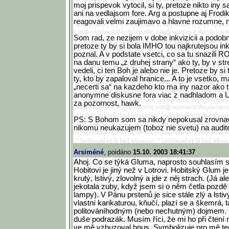
moj prispevok vytocil, si ty, pretoze nikto iny
ani na vedlajsom fore. Arg a postupne aj Frodi
reagovali velmi zaujimavo a hlavne rozumne, n
Som rad, ze nezijem v dobe inkvizicii a podo
pretoze ty by si bola IMHO tou najkrutejsou ink
poznal. A v podstate vsetci, co sa tu snazili
na danu temu „z druhej strany“ ako ty, by v s
vedeli, ci ten Boh je alebo nie je. Pretoze by si
ty, kto by zapaloval hranice... A to je vsetko, m
„necerti sa“ na kazdeho kto ma iny nazor ako t
anonymne diskusne fora viac z nadhladom
za pozornost, hawk.
PS: S Bohom som sa nikdy nepokusal zrovnav
nikomu neukazujem (toboz nie svetu) na audite,
Arsiméné
, poidáno
15.10. 2003 18:41:37
Ahoj. Co se týká Gluma, naprosto souhlasím 
Hobitovi je jiný než v Lotrovi. Hobitský Glum j
krutý, lstivý, zlovolný a jde z něj strach. (Já 
jekotala zuby, když jsem si o něm četla pozdě 
lampy). V Pánu prstenů je sice stále zlý a lstiv
vlastní karikaturou, kňučí, plazí se a škemrá, 
politováníhodným (nebo nechutným) dojmem. Př
duše podrazák. Musím říci, že mi ho při čtení n
ve mě vzbuzoval hnus. Symbolizuje pro mě te