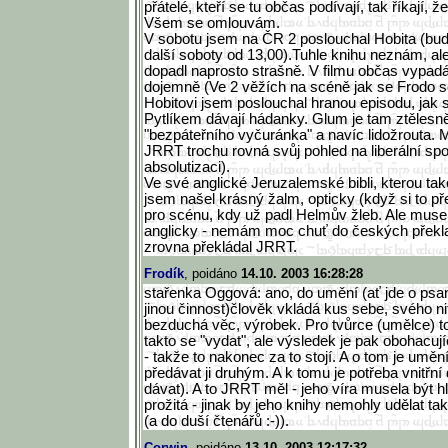
přátelé, kteří se tu občas podívají, tak říkají, ž
Všem se omlouvám.
V sobotu jsem na ČR 2 poslouchal Hobita (bud
další soboty od 13,00).Tuhle knihu neznám, al
dopadl naprosto strašně. V filmu občas vypadá
dojemně (Ve 2 věžích na scéně jak se Frodo 
Hobitovi jsem poslouchal hranou episodu, jak 
Pytlíkem dávají hádanky. Glum je tam ztělesn
"bezpáteřního vyčuránka" a navíc lidožrouta. 
JRRT trochu rovná svůj pohled na liberální spol
absolutizaci).
Ve své anglické Jeruzalemské bibli, kterou ta
jsem našel krásný žalm, opticky (když si to př
pro scénu, kdy už padl Helmův žleb. Ale mus
anglicky - nemám moc chuť do českých překl
zrovna překládal JRRT.
Frodík
, poidáno
14.10. 2003 16:28:28
stařenka Oggová: ano, do umění (ať jde o psa
jinou činnost)člověk vkládá kus sebe, svého nit
bezduchá věc, výrobek. Pro tvůrce (umělce) t
takto se "vydat", ale výsledek je pak obohacujíc
- takže to nakonec za to stojí. A o tom je uměn
předávat ji druhým. A k tomu je potřeba vnitřní
dávat). A to JRRT měl - jeho víra musela být 
prožitá - jinak by jeho knihy nemohly udělat ta
(a do duší čtenářů :-)).
Corwin
, poidáno
13.10. 2003 12:17:32