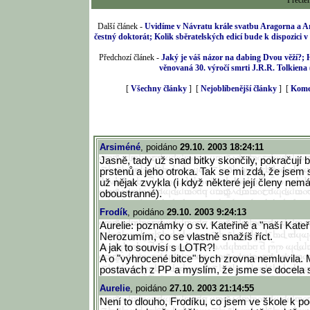
Přečte
Další článek -
Uvidíme v Návratu krále svatbu Aragorna a A
čestný doktorát; Kolik sběratelských edicí bude k dispozic
Předchozí článek -
Jaký je váš názor na dabing Dvou věží?; 
věnovaná 30. výročí smrti J.R.R. Tolkiena
[
Všechny články
] [
Nejoblíbenější články
] [
Kome
Arsiméné
, poidáno
29.10. 2003 18:24:11
Jasně, tady už snad bitky skončily, pokračují 
prstenů a jeho otroka. Tak se mi zdá, že jsem 
už nějak zvykla (i když některé její členy nem
oboustranné).
Frodík
, poidáno
29.10. 2003 9:24:13
Aurelie: poznámky o sv. Kateřině a "naší Kateř
Nerozumím, co se vlastně snažíš říct.
A jak to souvisí s LOTR?!
A o "vyhrocené bitce" bych zrovna nemluvila. M
postavách z PP a myslím, že jsme se docela sh
Aurelie
, poidáno
27.10. 2003 21:14:55
Není to dlouho, Frodíku, co jsem ve škole k