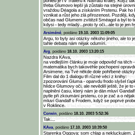
pohled je i v Traileru k Návratu krále). Když t
třeba Glumovo lepší já zůstalo na stejné úrovni
vraždou Déagola a získáním Prstenu. Pak ho Pr
vznikat a růst jeho zlá přirozenost. Později, kd
občas nad Glumem zvítězil Sméagol a byl to 
kdysi - tedy mladý...proto ty oči...ale to je jen h
Arsiméné
, poidáno
19.10. 2003 11:09:05
Argu, to byly asi otázky někoho jiného, ale to j
tahle debata nám nějak odumírí.
Arg
, poidáno
18.10. 2003 13:20:15
Nazdra KAva,
na vedlejším článku je moje odpověď na těch -
matematika bych takovéhle pochopení opravdu
Arsimene, na Tvé někde dole pohřbené otázky
Film dal do 1 dialogu tři různé věci z knihy:
zpozorování Gluma - oparvdu frodo slyšel ťapká
hlídce Glumovy oči, ale nevěděl ještě, že je t
naplnění času, který nám je dán mluví Gandal
pytle při zkoumání prstenu, co je zač a o ně
mluví Gandalf s Frodem, když se poprvé prob
v Roklince.
Corwin
, poidáno
18.10. 2003 5:52:36
Tak....
KAva
, poidáno
17.10. 2003 10:39:50
Starenka Oggova: som chlap a nekluckujem. 