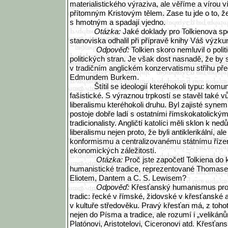
materialistického výraziva, ale věříme a vírou 
přítomným Kristovým tělem. Zase tu jde o to, ž
s hmotným a spadají vjedno.
Otázka:
Jaké doklady pro Tolkienova sp
stanoviska odhalil při přípravě knihy Váš výzk
Odpověď:
Tolkien skoro nemluvil o poli
politických stran. Je však dost nasnadě, že by se
v tradičním anglickém konzervatismu střihu p
Edmundem Burkem.
Štítil se ideologií kteréhokoli typu: komu
fašistické. S výraznou trpkostí se stavěl také vů
liberalismu kteréhokoli druhu. Byl zajisté syne
postoje dobře ladí s ostatními římskokatolickým
tradicionalisty. Angličtí katolíci měli sklon k ne
liberalismu nejen proto, že byli antiklerikální, ale
konformismu a centralizovanému státnímu říze
ekonomických záležitostí.
Otázka:
Proč jste započetl Tolkiena do
humanistické tradice, reprezentované Thomas
Eliotem, Dantem a C. S. Lewisem?
Odpověď:
Křesťanský humanismus pros
tradic: řecké v římské, židovské v křesťanské 
v kultuře středověku. Pravý křesťan má, z toho
nejen do Písma a tradice, ale rozumí i „velikánů
Platónovi, Aristotelovi, Ciceronovi atd. Křesť