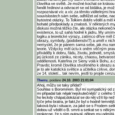
člověka ve světě. Je možné kochat se krásou p
fandit hrdinovi a odvracet se od bídáka, je mož
rozpoznávat víc a víc za těmito viditelnými hra
souvislostech sám sebe, odhlížet od sebe, na
bytostné otázky. To Tolkien dobře věděl a měl k
bohaté předpoklady a znalosti. V některých my
diskusi možná těžko čte, ale otázka nekonečno
existence, to už sahá hodně k jádru. My umí
logiku a teoretické výrazy, zatímco dříve měl 
obrazy, symboly, (podobenství?) a uměl v nich č
nemyslel, že je pánem sama sebe, jak mu nam
teorie. Vždycky měl úctu k oněm věčným pravd
přiváděly k dobru, řádu, životu, jednotě, smys
jej úzkosti ze zániku, nicoty, chaosu, betvaros
oddělenosti. Kateřina ze Sieny volá k Bohu, a 
Pravdo; kromě člověka stvořeného k obrazu 
je to ale katolická světice a učitelka církve, d
ze 14. století... tak nevím, jestli to projde cenz
Therru
, poidáno
24.10. 2003 21:01:04
Ahoj, můžu se taky přidat?
Souhlas s Boromirem. Byl mi sympatický od z
mi připadal tak nějak'nejskutečnější' z celého
ho leckdy chápal,dokázal se do něj vžít líp ne
týče jeho bratra, je fakt,že byl o hodně temněj
taková byla i situace, za jaké se s Frodem set
dobou už věděl o B. smrti a setkat se s někým
prokecne, že s ním putoval, přitom mu odmítá 