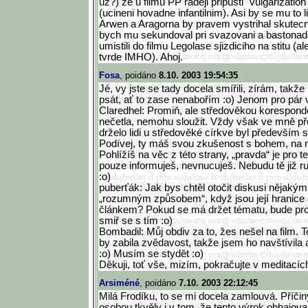
uz?) ze u filmu PP radeji pripusti "vulgarization" 
(ucineni hovadne infantilnim). Asi by se mu to li
Arwen a Aragorna by pravem vystrihal skute
bych mu sekundoval pri svazovani a bastonad
umistili do filmu Legolase sjizdiciho na stitu (
tvrde IMHO). Ahoj.
Fosa
, poidáno
8.10. 2003 19:54:35
Jé, vy jste se tady docela smířili, zírám, takž
psát, ať to zase nenabořím :o) Jenom pro pár
Claredhel: Promiň, ale středověkou korespond
nečetla, nemohu sloužit. Vždy však ve mně přev
drželo lidi u středověké církve byl především s
Podívej, ty máš svou zkušenost s bohem, na ní s
Pohlížíš na věc z této strany, „pravda“ je pro 
pouze informuješ, nevnucuješ. Nebudu tě již ru
:o)
puberťák: Jak bys chtěl otočit diskusi nějakým 
„rozumným způsobem“, když jsou její hranic
článkem? Pokud se má držet tématu, bude pro
smiř se s tím :o)
Bombadil: Můj obdiv za to, žes nešel na film. 
by zabila zvědavost, takže jsem ho navštívila a
:o) Musím se stydět :o)
Děkuji, toť vše, mizím, pokračujte v meditacích
Arsiméné
, poidáno
7.10. 2003 22:12:45
Milá Frodíku, to se mi docela zamlouvá. Příč
osobou tkvěly i v tom, že tento výrok obhajov