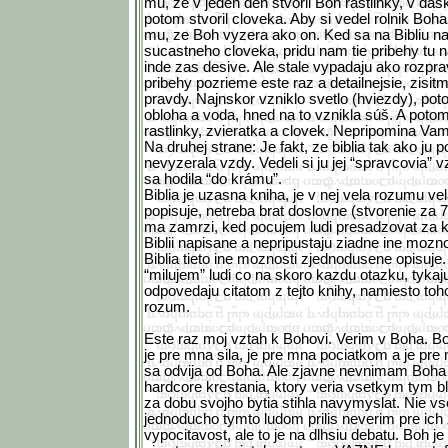
mu, ze v jeden den stvoril Boh rastlinky, v das
potom stvoril cloveka. Aby si vedel rolnik Boh
mu, ze Boh vyzera ako on. Ked sa na Bibliu 
sucastneho cloveka, pridu nam tie pribehy tu 
inde zas desive. Ale stale vypadaju ako rozpra
pribehy pozrieme este raz a detailnejsie, zisitm
pravdy. Najnskor vzniklo svetlo (hviezdy), po
obloha a voda, hned na to vznikla súš. A potom
rastlinky, zvieratka a clovek. Nepripomina Vam
Na druhej strane: Je fakt, ze biblia tak ako ju
nevyzerala vzdy. Vedeli si ju jej “spravcovia” 
sa hodila “do krámu”.
Biblia je uzasna kniha, je v nej vela rozumu vel
popisuje, netreba brat doslovne (stvorenie za 7
ma zamrzi, ked pocujem ludi presadzovat za k
Biblii napisane a nepripustaju ziadne ine mozno
Biblia tieto ine moznosti zjednodusene opisuje
“milujem” ludi co na skoro kazdu otazku, tykaj
odpovedaju citatom z tejto knihy, namiesto toho
rozum.
Este raz moj vztah k Bohovi. Verim v Boha. Bo
je pre mna sila, je pre mna pociatkom a je p
sa odvija od Boha. Ale zjavne nevnimam Boha 
hardcore krestania, ktory veria vsetkym tym b
za dobu svojho bytia stihla navymyslat. Nie vse
jednoducho tymto ludom prilis neverim pre ich
vypocitavost, ale to je na dlhsiu debatu. Boh j