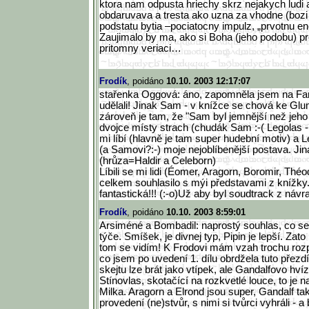
ktora nam odpusta hriechy skrz nejakych ludi 
obdaruvava a tresta ako uzna za vhodne (bozi
podstatu bytia –pociatocny impulz, „prvotnu en
Zaujimalo by ma, ako si Boha (jeho podobu) pr
pritomny veriaci…
Frodík
, poidáno
10.10. 2003 12:17:07
stařenka Oggová: áno, zapomněla jsem na Far
udělali! Jinak Sam - v knížce se chová ke Glu
zároveň je tam, že "Sam byl jemnější než jeho 
dvojce místy strach (chudák Sam :-( Legolas -
mi líbí (hlavně je tam super hudební motiv) a L
(a Samovi?:-) moje nejoblíbenější postava. Jin
(hrůza=Haldir a Celeborn)
Líbili se mi lidi (Éomer, Aragorn, Boromir, Thé
celkem souhlasilo s mýi představami z knížky.
fantastická!!! (:-o)Už aby byl soudtrack z návrat
Frodík
, poidáno
10.10. 2003 8:59:01
Arsiméné a Bombadil: naprostý souhlas, co s
týče. Smíšek, je divnej typ, Pipin je lepší. Zat
tom se vidím! K Frodovi mám vzah trochu rozp
co jsem po uvedení 1. dílu obrdžela tuto přezd
skejtu lze brát jako vtípek, ale Gandalfovo hví
Stínovlas, skotačící na rozkvetlé louce, to je n
Milka. Aragorn a Elrond jsou super, Gandalf taky
provedení (ne)stvůr, s nimi si tvůrci vyhráli - a 