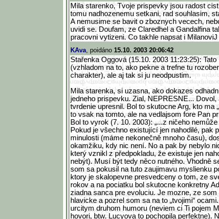
Mila starenko, Tvoje prispevky jsou radost cis
tomu nadhozenemu setkani, rad souhlasim, sta
A nemusime se bavit o zboznych vecech, neb
uvidi se. Doufam, ze Claredhel a Gandalfina tak
pracovni vytizeni. Co takhle napsat i MilanoviJ 
KAva
, poidáno
15.10. 2003 20:06:42
Stařenka Oggová (15.10. 2003 11:23:25): Tato 
(vzhladom na to, ako pekne a trefne tu rozob
charakter), ale aj tak si ju neodpustim.
Mila starenka, si uzasna, ako dokazes odhadn
jedneho prispevku. Zial, NEPRESNE... Dovol,
tvrdenie upresnil. Bol to skutocne Arg, kto ma
to vsak na tomto, ale na vedlajsom fore Pan pr
Bol to vyrok (7. 10. 2003): „...z ničeho nemůž
Pokud je všechno existující jen nahodilé, pak
minulosti (máme nekonečně mnoho času), dos
okamžiku, kdy nic není. No a pak by nebylo nic 
který vznikl z předpokladu, že existuje jen na
nebýt). Musí být tedy něco nutného. Vhodně s
som sa pokusil na tuto zaujimavu myslienku p
ktory je skalopevne presvedceny o tom, ze sv
rokov a na pociatku bol skutocne konkretny A
ziadna sanca pre evoluciu. Je mozne, ze som tr
hlavicke a pozrel som sa na to „tvojimi“ ocami
urcitym druhom humoru (neviem ci Ti pojem M
hovori, btw. Lucyova to pochopila perfektne). 