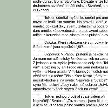
podle obrazu Boha, Stvořitele. Důležité je, že l
druhotném stvoření obnáší oslavu Stvoření, a 
či zkažení.
Tolkien odmítal myšlenku umění pro um
novot jen kvůli nim samým. Na pravdu, která je
umělec dokázal díky svému zvláštnímu podarová
daru umělecké dovednosti pro proslavení se
udělat z kouzelné moci vlastní manipulační a ovl
Otázka:
Které náboženské symboly v le
Středozemě jsou nejdůležitější?
Odpověď:
V Pánovi prstenů je několik
Já mám nejradší elfský
lembas
, „chléb na cestu
Z jednoho kusu vyžije jedna osoba celý den. Tolk
vůli“, a bez něj by ani Frodo ani Sam nedokázali
vylézt na Horu osudu. V Tolkienových očích ne
větší než skutečné Tělo a Krev Krista. „Stavím 
nejláskyhodnější na světě: Nejsvětější Svátost
synu Michaelovi. „Tady nalezneš dobrodružství, 
opravdovost všech svých lásek na zemi“.
Tolkien jednou prodělal svaté vidění při 
Nejsvětější Svátostí. „Zaznamenal jsem či pomy
v něm se vznášelo jediné smítko prachu (anebo