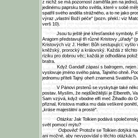
z nichž se má pozornost zaměřila jen na jedno), 
jedinému paprsku toho světla, které v sobě měly
spatřil svého anděla strážného, a to ne jako pro
výraz „vlastní Boží péče“ (pozn. překl.: viz Ma
verš 10).
Jsou tu ještě jiné křesťanské symboly. 
Aragorn představují tři různé Kristovy „úřady“ (p
Kristových viz J. Heller: Bůh sestupující; vyšlo v
kněžský, prorocký a královský. Každá z těchto
riziku pro dobrou věc; každá je odhodlána polož
bratra.
Když Gandalf zápasí s balrogem, nejen ž
vyslovuje jméno svého pána, Tajného ohně. Pod
jednomu příteli Tajný oheň znamená Svatého D
V Pánovi prstenů se vyskytuje také něk
postav. Myslím, že nejdůležitější je Elbereth, Val
Sam vzývá, když vbodne elfí meč Žihadlo do Od
přiznal, Kristova matka mu dala veškeré ponětí,
„kráse majestátní a prosté“.
Otázka:
Jak Tolkien podává společenský
svět pomocí mýtu?
Odpověď:
Protože se Tolkien dotýká na
ani možné, aby nevypovídal o těchto otázkách. 