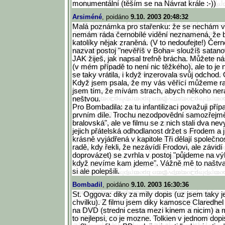
monumentální (těším se na Návrat krále :-))
Arsiméné
, poidáno
9.10. 2003 20:48:32
Malá poznámka pro stařenku: že se nechám v
nemám ráda černobílé vidění neznamená, že 
katolíky nějak zraněná. (V to nedoufejte!) Černo
nazvat postoj "nevěříš v Boha= sloužíš satanov
JAK žiješ, jak napsal trefně brácha. Můžete 
(v mém případě to není nic těžkého), ale to je 
se taky vrátila, i když inzerovala svůj odchod
Když jsem psala, že my vás věřící můžeme ran
jsem tím, že mívám strach, abych někoho neran
neštvou.
Pro Bombadila: za tu infantilizaci považuji pří
prvním díle. Trochu nezodpovědní samozřejmě 
bralovská", ale ve filmu se z nich stali dva ne
jejich přátelská odhodlanost držet s Frodem a j
krásně vyjádřená v kapitole Tři dělají společn
radě, kdy řekli, že nezávídí Frodovi, ale závid
doprovázet) se zvrhla v postoj "půjdeme na výle
když nevíme kam jdeme". Vážně mě to naštva
si ale polepšili.
Bombadil
, poidáno
9.10. 2003 16:30:36
St. Oggova: diky za mily dopis (uz jsem taky je
chvilku). Z filmu jsem diky kamosce Claredhel
na DVD (stredni cesta mezi kinem a nicim) a m
to nejlepsi, co je mozne. Tolkien v jednom dopi