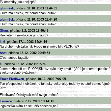
Ty otazníky jsou nejlepší
glumíšek
, přidáno
11.10. 2003 11:44:31
Glum má řidičák, že pořád shání auto?
glumíšek
, přidáno
11.10. 2003 11:44:20
Glum má řidičák, že pořád shání auto?
Glum
, přidáno
2.2. 2003 17:40:49
Reknete mi nekdo,kde je to auto?
kiki
, přidáno
17.1. 2003 14:24:16
Na druhém obrázku jak Frodo mizí mělo být PLOP, ne?
Aset
, přidáno
13.12. 2002 20:49:53
C''est super, fagdžjo!
el
, přidáno
13.12. 2002 19:15:56
Jsem rozhodně pro PLOP!(Sklouz bylo taky skvělé.)Ať žije onomatopoetické
zvukomalebné vyjádření!
Emer Eledhwen
, přidáno
10.12. 2002 7:07:05
Ten předposlední obrázek je faktisky dokonalej, teda, ty ostatní samozřejmě
taky.
Eledhwen? Odkdypak máš svoje jméno?
Eruvere
, přidáno
7.12. 2002 19:14:30
legoles:Koukám,že se učíš abecedu,ne?