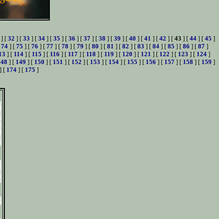
] [
32
] [
33
] [
34
] [
35
] [
36
] [
37
] [
38
] [
39
] [
40
] [
41
] [
42
] [
43
] [
44
] [
45
]
[
74
] [
75
] [
76
] [
77
] [
78
] [
79
] [
80
] [
81
] [
82
] [
83
] [
84
] [
85
] [
86
] [
87
]
13
] [
114
] [
115
] [
116
] [
117
] [
118
] [
119
] [
120
] [
121
] [
122
] [
123
] [
124
]
148
] [
149
] [
150
] [
151
] [
152
] [
153
] [
154
] [
155
] [
156
] [
157
] [
158
] [
159
]
] [
174
] [
175
]
s