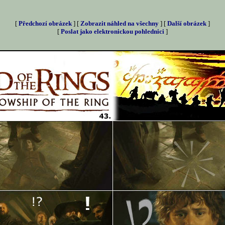
[
Předchozí obrázek
] [
Zobrazit náhled na všechny
] [
Další obrázek
]
[
Poslat jako elektronickou pohlednici
]