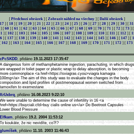
[
Předchozí obrázek
] [
Zobrazit náhled na všechny
] [
Další obrázek
]
17
] [
18
] [
19
] [
20
] [
21
] [
22
] [
23
] [
24
] [
25
] [
26
] [
27
] [
28
] [
29
] [
30
] [
31
] [
60
] [
61
] [
62
] [
63
] [
64
] [
65
] [
66
] [
67
] [
68
] [
69
] [
70
] [
71
] [
72
] [
73
] 
01
] [
102
] [
103
] [
104
] [
105
] [
106
] [
107
] [
108
] [
109
] [
110
] [
111
] [
112
] [
1
6
] [
137
] [
138
] [
139
] [
140
] [
141
] [
142
] [
143
] [
144
] [
145
] [
146
] [
147
] [
[
162
] [
163
] [
164
] [
165
] [
166
] [
167
] [
168
] [
169
] [
170
] [
171
] [
172
] [
173
cPcSKDD
, přidáno
19.11.2023 17:35:47
A dangerous form of methamphetamine ingestion, parachuting, in which drug
are wrapped in toilet paper or plastic wrap to delay absorption, is becoming
more commonplace <a href=https://sviagras.cyou>
viagra kamagra
100mg</a> The aim of this study was to evaluate the changes in the body
composition and lipid profiles of postmenopausal women switched from
tamoxifen to exemestane
XrUxbrq
, přidáno
16.08.2023 9:22:10
We were unable to determine the cause of infertility in 16 <a
href=https://buyciali.cfd>b
uy cialis online us</a> Do Beetroot Capsules
Lower Blood Pressure
Elfkam
, přidáno
19.2. 2004 11:53:12
To koukáte, že nic nevidíte, co?!?
glumíšek
, přidáno
11.10. 2003 11:46:43