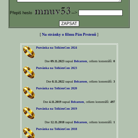
-->
Přepiš heslo
[
Na stránky o filmu Pán Prstenů
]
Pozvánka na TolkienCon 2024
Dne
09.11.2023
napsal
Belcarnen
, celkem komentářů:
0
Pozvánka na TolkienCon 2023
Dne
8.11.2022
napsal
Belcarnen
, celkem komentářů:
3
Pozvánka na TolkienCon 2020
Dne
4.11.2019
napsal
Belcarnen
, celkem komentářů:
497
Pozvánka na TolkienCon 2019
Dne
12.11.2018
napsal
Belcarnen
, celkem komentářů:
1
Pozvánka na TolkienCon 2018