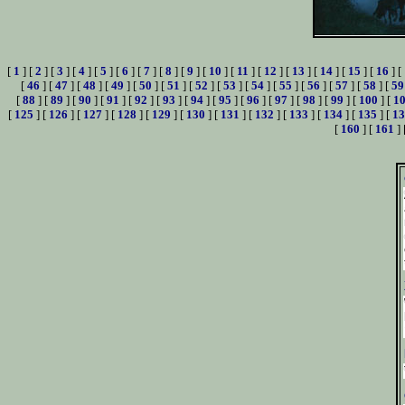
[
1
] [
2
] [
3
] [
4
] [
5
] [
6
] [
7
] [
8
] [
9
] [
10
] [
11
] [
12
] [
13
] [
14
] [
15
] [
16
] [
[
46
] [
47
] [
48
] [
49
] [
50
] [
51
] [
52
] [
53
] [
54
] [
55
] [
56
] [
57
] [
58
] [
59
[
88
] [
89
] [
90
] [
91
] [
92
] [
93
] [
94
] [
95
] [
96
] [
97
] [
98
] [
99
] [
100
] [
1
[
125
] [
126
] [
127
] [
128
] [
129
] [
130
] [
131
] [
132
] [
133
] [
134
] [
135
] [
13
[
160
] [
161
] 