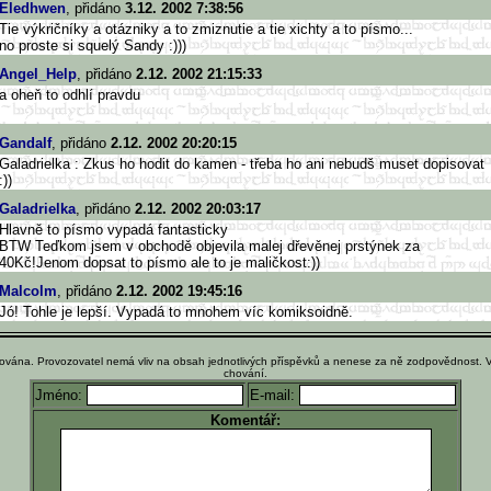
Eledhwen
, přidáno
3.12. 2002 7:38:56
Tie výkričníky a otázniky a to zmiznutie a tie xichty a to písmo...
no proste si squelý Sandy :)))
Angel_Help
, přidáno
2.12. 2002 21:15:33
a oheň to odhlí pravdu
Gandalf
, přidáno
2.12. 2002 20:20:15
Galadrielka : Zkus ho hodit do kamen - třeba ho ani nebudš muset dopisovat
:))
Galadrielka
, přidáno
2.12. 2002 20:03:17
Hlavně to písmo vypadá fantasticky
BTW Teďkom jsem v obchodě objevila malej dřevěnej prstýnek za
40Kč!Jenom dopsat to písmo ale to je maličkost:))
Malcolm
, přidáno
2.12. 2002 19:45:16
Jó! Tohle je lepší. Vypadá to mnohem víc komiksoidně.
ována. Provozovatel nemá vliv na obsah jednotlivých příspěvků a nenese za ně zodpovědnost. 
chování.
Jméno:
E-mail:
Komentář: