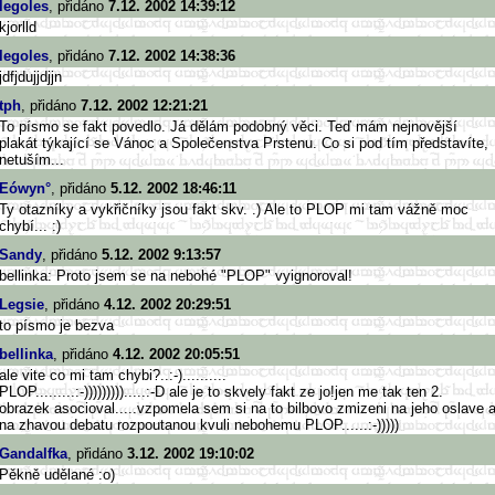
legoles
, přidáno
7.12. 2002 14:39:12
kjorlld
legoles
, přidáno
7.12. 2002 14:38:36
jdfjdujjdjjn
tph
, přidáno
7.12. 2002 12:21:21
To písmo se fakt povedlo. Já dělám podobný věci. Teď mám nejnovější
plakát týkající se Vánoc a Společenstva Prstenu. Co si pod tím představíte,
netuším...
Eówyn°
, přidáno
5.12. 2002 18:46:11
Ty otazníky a vykřičníky jsou fakt skv. .) Ale to PLOP mi tam vážně moc
chybí... :)
Sandy
, přidáno
5.12. 2002 9:13:57
bellinka: Proto jsem se na nebohé "PLOP" vyignoroval!
Legsie
, přidáno
4.12. 2002 20:29:51
to písmo je bezva
bellinka
, přidáno
4.12. 2002 20:05:51
ale vite co mi tam chybi?..:-)..........
PLOP.........:-))))))))).
....:-D ale je to skvely fakt ze jo!jen me tak ten 2.
obrazek asocioval.....vzpomela sem si na to bilbovo zmizeni na jeho oslave 
na zhavou debatu rozpoutanou kvuli nebohemu PLOP......:-)))))
Gandalfka
, přidáno
3.12. 2002 19:10:02
Pěkně udělané :o)