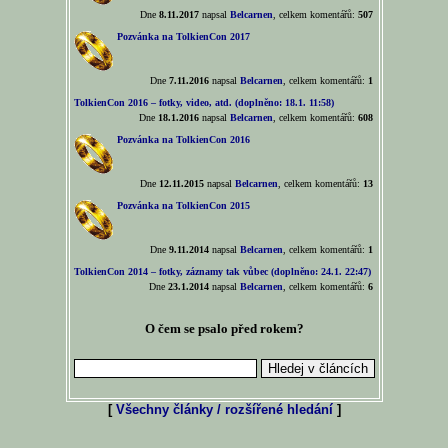
Dne
8.11.2017
napsal
Belcarnen
, celkem komentářů:
507
Pozvánka na TolkienCon 2017
Dne
7.11.2016
napsal
Belcarnen
, celkem komentářů:
1
TolkienCon 2016 – fotky, video, atd. (doplněno: 18.1. 11:58)
Dne
18.1.2016
napsal
Belcarnen
, celkem komentářů:
608
Pozvánka na TolkienCon 2016
Dne
12.11.2015
napsal
Belcarnen
, celkem komentářů:
13
Pozvánka na TolkienCon 2015
Dne
9.11.2014
napsal
Belcarnen
, celkem komentářů:
1
TolkienCon 2014 – fotky, záznamy tak vůbec (doplněno: 24.1. 22:47)
Dne
23.1.2014
napsal
Belcarnen
, celkem komentářů:
6
O čem se psalo před rokem?
[
Všechny články / rozšířené hledání
]