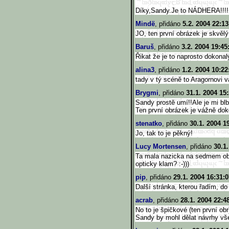
Díky,Sandy.Je to NÁDHERA!!!!!
Mindë
, přidáno
5.2. 2004 22:13
JO, ten první obrázek je skvělý
Baruš
, přidáno
3.2. 2004 19:45
Řikat že je to naprosto dokonalý
alina3
, přidáno
1.2. 2004 10:22
tady v tý scéně to Aragornovi v
Brygmi
, přidáno
31.1. 2004 15
Sandy prostě umí!!Ale je mi blb
Ten první obrázek je vážně doko
stenatko
, přidáno
30.1. 2004 1
Jo, tak to je pěkný!
Lucy Mortensen
, přidáno
30.1
Ta mala nazicka na sedmem obra
opticky klam? :-)))
pip
, přidáno
29.1. 2004 16:31:0
Další stránka, kterou řadím, do
acrab
, přidáno
28.1. 2004 22:4
No to je špičkové (ten první obr
Sandy by mohl dělat návrhy vš