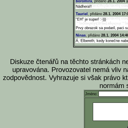
boromira
, přidáno
28.1. 2004 
Nádhera!!
Tauriel
, přidáno
28.1. 2004 17:
"EH" je super! :-)))
Prvy obrazok sa podaril, paci sa
Ninas
, přidáno
28.1. 2004 14:4
Á, Elbereth, kedy konečne na
Diskuze čtenářů na těchto stránkách n
upravována. Provozovatel nemá vliv n
zodpovědnost. Vyhrazuje si však právo k
normám s
Jméno: