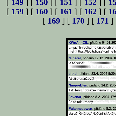
[
149
] [
150
] [
151
] [
152
] [
1
[
159
] [
160
] [
161
] [
162
] [
1
[
169
] [
170
] [
171
]
KWnAhnClL
, přidáno
04.01.20
ampicillin cefixime dispersible
href=https://levitr.buzz>on
line 
ta Karel
, přidáno
12.12. 2004 1
je to super!!!!!!!!!!!!!!!!!!!!!!!!!
!!!!!
!!!!!!!!!!!!!!!!!!!!!!!!!!!!!!
!!
eithel
, přidáno
23.4. 2004 9:20
Ať žije oranžová!
NinqueElen
, přidáno
14.2. 200
Tak ten 1. obrázek nemá chybič
Jovenar
, přidáno
8.2. 2004 17:
Je to tak krásný..
Palannedowen
, přidáno
8.2. 2
Baruš:Říká se:"Nošení skřetů 