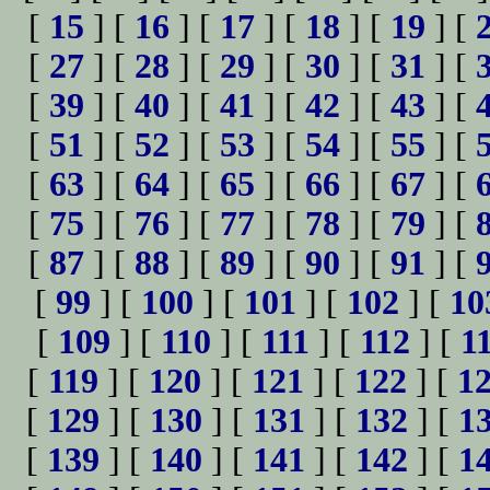
[
15
] [
16
] [
17
] [
18
] [
19
] [
[
27
] [
28
] [
29
] [
30
] [
31
] [
[
39
] [
40
] [
41
] [
42
] [
43
] [
[
51
] [
52
] [
53
] [
54
] [
55
] [
[
63
] [
64
] [
65
] [
66
] [
67
] [
[
75
] [
76
] [
77
] [
78
] [
79
] [
[
87
] [
88
] [
89
] [
90
] [
91
] [
[
99
] [
100
] [
101
] [
102
] [
10
[
109
] [
110
] [
111
] [
112
] [
1
[
119
] [
120
] [
121
] [
122
] [
1
[
129
] [
130
] [
131
] [
132
] [
1
[
139
] [
140
] [
141
] [
142
] [
1