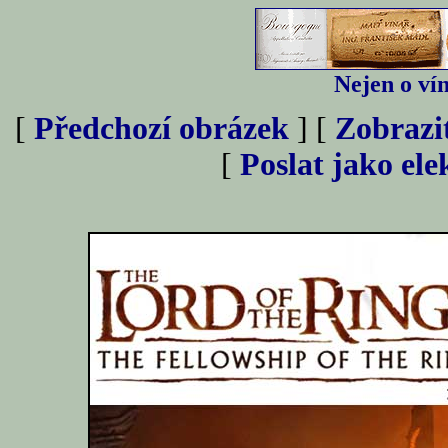
Nejen o vín
[
Předchozí obrázek
] [
Zobrazi
[
Poslat jako el