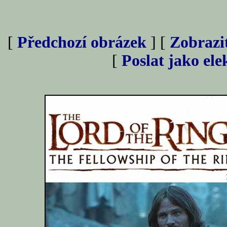
[
Předchozí obrázek
] [
Zobrazi
[
Poslat jako el