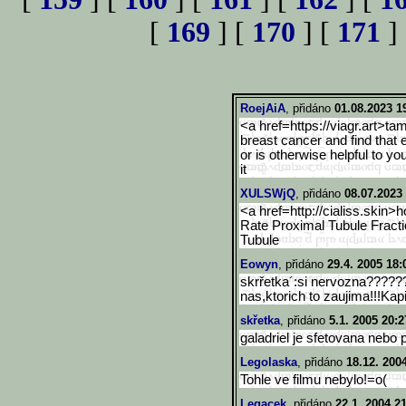
[
169
] [
170
] [
171
]
RoejAiA
, přidáno
01.08.2023 1
<a href=https://viagr.art>ta
breast cancer and find that 
or is otherwise helpful to yo
it
XULSWjQ
, přidáno
08.07.2023
<a href=http://cialiss.skin>h
Rate Proximal Tubule Fracti
Tubule
Eowyn
, přidáno
29.4. 2005 18:
skrřetka´:si nervozna??????.
nas,ktorich to zaujima!!!Kapi
skřetka
, přidáno
5.1. 2005 20:2
galadriel je sfetovana nebo
Legolaska
, přidáno
18.12. 200
Tohle ve filmu nebylo!=o(
Legacek
, přidáno
22.1. 2004 2