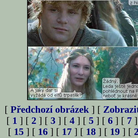
[
Předchozí obrázek
] [
Zobrazi
[
1
] [
2
] [
3
] [
4
] [
5
] [
6
] [
7
]
[
15
] [
16
] [
17
] [
18
] [
19
] [