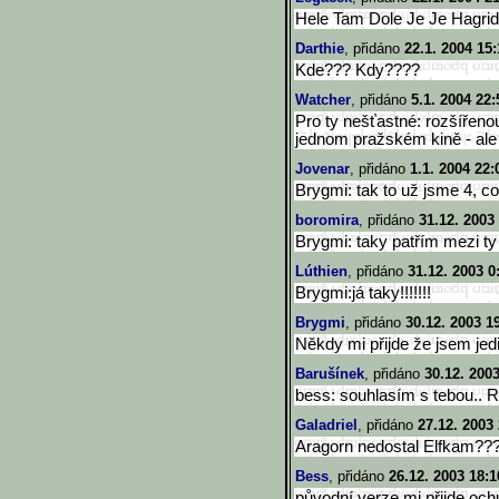
Hele Tam Dole Je Je Hagrid.
Darthie
, přidáno
22.1. 2004 15:
Kde??? Kdy????
Watcher
, přidáno
5.1. 2004 22:
Pro ty nešťastné: rozšířeno
jednom pražském kině - ale 
Jovenar
, přidáno
1.1. 2004 22:
Brygmi: tak to už jsme 4, co 
boromira
, přidáno
31.12. 2003
Brygmi: taky patřím mezi ty
Lúthien
, přidáno
31.12. 2003 0
Brygmi:já taky!!!!!!!
Brygmi
, přidáno
30.12. 2003 1
Někdy mi přijde že jsem jedin
Barušínek
, přidáno
30.12. 200
bess: souhlasím s tebou.. 
Galadriel
, přidáno
27.12. 2003
Aragorn nedostal Elfkam???
Bess
, přidáno
26.12. 2003 18:1
původní verze mi přijde och