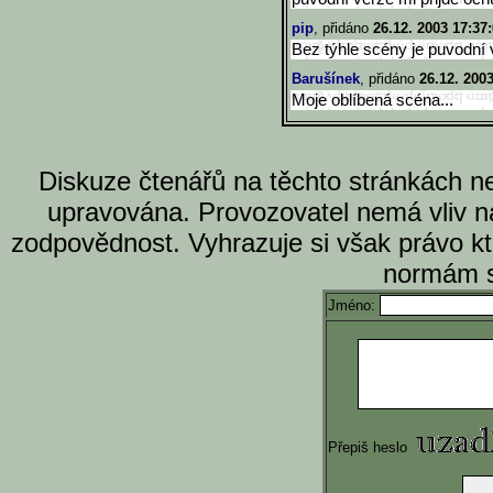
pip
, přidáno
26.12. 2003 17:37
Bez týhle scény je puvodní
Barušínek
, přidáno
26.12. 200
Moje oblíbená scéna...
Diskuze čtenářů na těchto stránkách n
upravována. Provozovatel nemá vliv n
zodpovědnost. Vyhrazuje si však právo k
normám s
Jméno:
Přepiš heslo