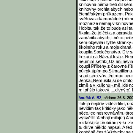
knihovna nemá třetí díl sem
knihovny prchla abych nebo
čtenářským průkazem. Pak n
svěřovala kamarádce (mimoc
možné že nemaj v knihovně ce
Hobita, tak že to bude asi 
říkala, že to četla a opravd
zabránila abych jí něco neře
sem objevila i tyhle stránky 
školního roku a moje drahá 
koupila Společenstvo. Div se
čekání na Návrat krále. Ne
neumim šetřit:( Už ani nevi
koupil Příběhy z čarovné říš
půlrok úpím po Silmarillio
snad sem vás těd moc neun
Jenka: Nemusila si se omlo
zimě a v kulichu - mě lidé 
mi přišlo takový ....divný:o)
šoufák č. B2
, přidáno
26.8. 20
Tak já nejdřív viděla film,
nevidim tak kriticky jako někt
něco, co nesrovnávám, pros
vysvětlit. A obojí miluju:) A
rozkoší se probírám v knize
tu dříve někdo napsal. A te
konečně čas:) Vždycky se ce