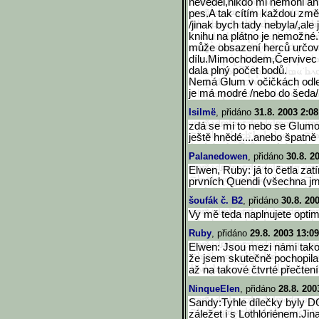
nevěděl,nikdo mi nemohl an
pes.A tak cítím každou změn
/jinak bych tady nebyla/,al
knihu na plátno je nemožné.
může obsazení herců určov
dílu.Mimochodem,Červivec 
dala plný počet bodů.
Nemá Glum v očičkách odl
je má modré /nebo do šeda/
Isilmë
, přidáno
31.8. 2003 2:08
zdá se mi to nebo se Glumov
ještě hnědé....anebo špatně
Palanedowen
, přidáno
30.8. 2
Elwen, Ruby: já to četla zat
prvních Quendi (všechna jm
šoufák č. B2
, přidáno
30.8. 20
Vy mě teda naplnujete optim
Ruby
, přidáno
29.8. 2003 13:09
Elwen: Jsou mezi námi takoví 
že jsem skutečně pochopila,
až na takové čtvrté přečtení
NinqueElen
, přidáno
28.8. 200
Sandy:Tyhle dílečky byly 
záležet i s Lothlóriénem.Ji