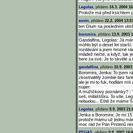
Legolas
, přidáno
14.3. 2004 16
Protože má před ksichtem 
eovin
, přidáno
22.2. 2004 13:5
ten Glum na posledním obráz
boromira
, přidáno
13.9. 2003 
Gandalfina, Legolas: Já mám 
mohlo být o deset let starš
rozdávání a jsem hrozně rád
mládež nečte, a když, tak j
bere za své. Je to skvělé a 
gandalfina
, přidáno
10.9. 2003
Boromira, Jenka: To jsem rá
zkostnatělý zombie bez fanta
ale je mi to fuk, hodlám mít
super.
A mužíčkovy poznámky? : To
seš, milášššku. To víte, Leg
nebudou... Eště že máme S
Legolas
, přidáno
9.9. 2003 21:
Jenka a Boromira: Je mi 15
protože mámu už jednu mám 
moc rád že Pán Prstenů není 
PEGAS
, přidáno
9.9. 2003 14: