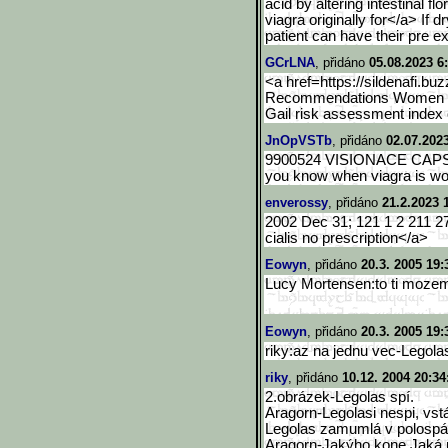
acid by altering intestinal f
viagra originally for</a> If 
patient can have their pre e
GCrLNA
, přidáno
05.08.2023 6
<a href=https://sildenafi.bu
Recommendations Women at 
Gail risk assessment index 
JnOpVSTb
, přidáno
02.07.2023
9900524 VISIONACE CAPSUL
you know when viagra is wo
enverossy
, přidáno
21.2.2023 
2002 Dec 31; 121 1 2 211 27 
cialis no prescription</a>
Eowyn
, přidáno
20.3. 2005 19:
Lucy Mortensen:to ti mozem
Eowyn
, přidáno
20.3. 2005 19:
riky:az na jednu vec-Legolas
riky
, přidáno
10.12. 2004 20:34
2.obrázek-Legolas spí.
Aragorn-Legolasi nespi, vstáv
Legolas zamumlá v polosp
Aragorn-Jakýho kone.Jak