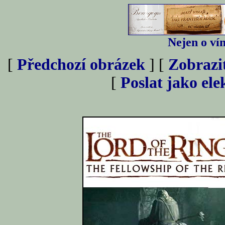
Nejen o vín
[
Předchozí obrázek
] [
Zobrazi
[
Poslat jako el