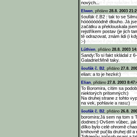
nových...
Elwen
, přidáno
28.8. 2003 21:2
šoufák č.B2 : tak to se Sil
hóóóóóóódně dlouho. Já jse
začátku a překlouskala js
rejstříkem postav (je jich ta
tě odrazovat, znám lidi (i kd
:-)
Lúthien
, přidáno
28.8. 2003 14
Sandy:To si fakt skládal z 
Galadriel:Mně taky.
šoufák č. B2
, přidáno
27.8. 20
elian: a to je hezké:)
Elian
, přidáno
27.8. 2003 8:47:
To Boromira, cítim sa podo
niektorých prítomných:)
Na druhej strane z tohto vyp
na vek, pohlavie a rasu:)
šoufák č. B2
, přidáno
26.8. 20
boromira:Já sem na tom s
dodnes:) Ovšem vůbec, jak s
dílko bylo celé ohromě chao
knihovně pučila druhej díl a
Tolkienův způsob psaní a ta