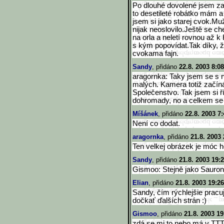
Po dlouhé dovolené jsem zas
to desetileté robátko mám a
jsem si jako starej cvok.Mu
nijak neoslovilo.Ještě se che
na orla a neletí rovnou až
s kým popovídat.Tak díky, 
cvokama fajn.
Sandy
, přidáno
22.8. 2003 8:08
aragornka: Taky jsem se s n
malých. Kamera totiž začíná
Společenstvo. Tak jsem si ří
dohromady, no a celkem se 
Míšánek
, přidáno
22.8. 2003 7:
Není co dodat.
aragornka
, přidáno
21.8. 2003 
Ten velkej obrázek je móc h
Sandy
, přidáno
21.8. 2003 19:
Gismoo: Stejně jako Sauron 
Elian
, přidáno
21.8. 2003 19:26
Sandy, čím rýchlejšie pracu
dočkať ďalších strán :)
Gismoo
, přidáno
21.8. 2003 19
zdá se mi to nebo má v TTT