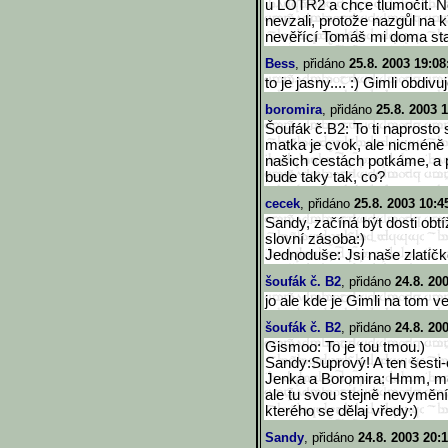
u LOTR2 a chce tlumočit. Ně
nevzali, protože nazgůl na 
nevěřící Tomáš mi doma sta
Bess
, přidáno
25.8. 2003 19:08
to je jasny.... :) Gimli obdivu
boromira
, přidáno
25.8. 2003 
Šoufák č.B2: To ti naprosto 
matka je cvok, ale nicméně 
našich cestách potkáme, a 
bude taky tak, co?
cecek
, přidáno
25.8. 2003 10:4
Sandy, začíná být dosti obt
slovní zásoba:)
Jednoduše: Jsi naše zlatíčko
šoufák č. B2
, přidáno
24.8. 20
jo ale kde je Gimli na tom 
šoufák č. B2
, přidáno
24.8. 20
Gismoo: To je tou tmou.)
Sandy:Suprový! A ten šesti-
Jenka a Boromira: Hmm, mě
ale tu svou stejně nevyměn
kterého se dělaj vředy:)
Sandy
, přidáno
24.8. 2003 20: