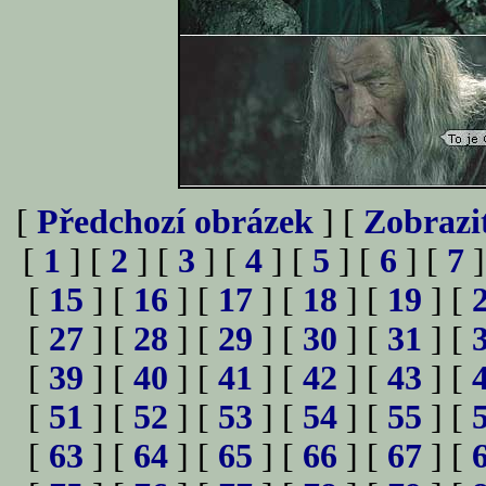
[
Předchozí obrázek
] [
Zobrazi
[
1
] [
2
] [
3
] [
4
] [
5
] [
6
] [
7
]
[
15
] [
16
] [
17
] [
18
] [
19
] [
[
27
] [
28
] [
29
] [
30
] [
31
] [
[
39
] [
40
] [
41
] [
42
] [
43
] [
[
51
] [
52
] [
53
] [
54
] [
55
] [
[
63
] [
64
] [
65
] [
66
] [
67
] [