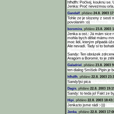
hfhdfh: Počkej, kouknu se. U
Jenka: Proč nevezmou orla... 
Gandalf
, přidáno
24.8. 2003 17
Tohle ze je slozeny z sesti
povolanim :o)
boromira
, přidáno
23.8. 2003 
Jenka a ost.: Já mám sice ro
mohla bych dělat mámu mn
moc lidí, kterým připadá úža
Ale nevadí. Tady si to boha
Sandy: Ten obrázek zdrcen
Aragorn a Boromir, to je zt
Galadriel
, přidáno
23.8. 2003 9
ten dialog Smíšek-Pipin je 
hfhdfh
, přidáno
22.8. 2003 23:
Sandy!jsi pica
Dagis
, přidáno
22.8. 2003 19:1
Sandy: to teda jo! Fakt ze b
Hipi
, přidáno
22.8. 2003 18:43:
Jenka:to jsme rádi :-)))
Jenka
, přidáno
22.8. 2003 17:0