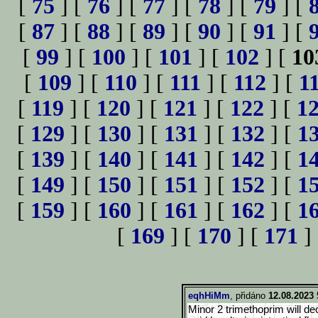
[
75
] [
76
] [
77
] [
78
] [
79
] [
[
87
] [
88
] [
89
] [
90
] [
91
] [
[
99
] [
100
] [
101
] [
102
] [
10
[
109
] [
110
] [
111
] [
112
] [
1
[
119
] [
120
] [
121
] [
122
] [
1
[
129
] [
130
] [
131
] [
132
] [
1
[
139
] [
140
] [
141
] [
142
] [
1
[
149
] [
150
] [
151
] [
152
] [
1
[
159
] [
160
] [
161
] [
162
] [
1
[
169
] [
170
] [
171
]
eqhHiMm
, přidáno
12.08.2023 
Minor 2 trimethoprim will dec