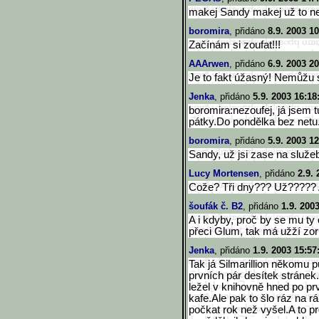
makej Sandy makej už to n
boromira
, přidáno
8.9. 2003 10
Začínám si zoufat!!!
AAArwen
, přidáno
6.9. 2003 20
Je to fakt úžasný! Nemůžu s
Jenka
, přidáno
5.9. 2003 16:18
boromira:nezoufej, já jsem t
pátky.Do pondělka bez netu..
boromira
, přidáno
5.9. 2003 12
Sandy, už jsi zase na služe
Lucy Mortensen
, přidáno
2.9. 
Cože? Tři dny??? Už????? As
šoufák č. B2
, přidáno
1.9. 200
A i kdyby, proč by se mu ty
přeci Glum, tak má užží zorn
Jenka
, přidáno
1.9. 2003 15:57
Tak já Silmarillion někomu p
prvních pár desítek stráne
ležel v knihovně hned po pr
kafe.Ale pak to šlo ráz na rá
počkat rok než vyšel.A to p