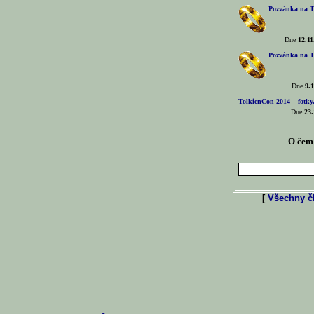
Pozvánka na T
Dne
12.11
Pozvánka na T
Dne
9.1
TolkienCon 2014 – fotky,
Dne
23.
O čem 
[
Všechny čl