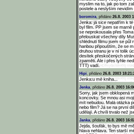
myslim na to, jak po tom z
postele a neslyším nevidím a
boromira
, přidáno
26.8. 2003 
Jenka: já sice nepatřím k té
byl film. PP jsem se marně p
se neprokousala přes Toma 
přelouskat všechny díly Mu
shlédnutí filmu jsem se půl r
hanbou připouštím, že se mi 
druhou stranu je v ní tolik
desítek přeskočených strán
zpaměti. Ale i přes tyhle n
TTT) vadí.
Hipi
, přidáno
26.8. 2003 18:21:
Jenka:u mě kniha...
Jenka
, přidáno
26.8. 2003 16:0
Sorry, jak jsem obklopená
koncovky. Se mnou asi moj
mít nebudou. Malá otázka pr
nebo film? Já se na první díl
udělají. A chvíli trvalo než j
Janka
, přidáno
26.8. 2003 16:0
Jejda, šoufák, to bys mě mě
hlava nehlava. Ten starší m