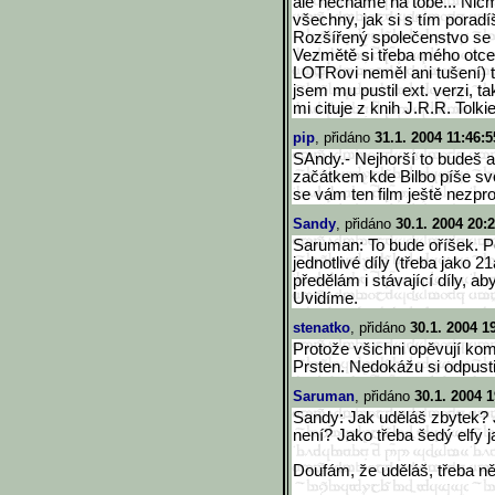
ale necháme na tobě... Ni
všechny, jak si s tím poradíš
Rozšířený společenstvo se m
Vezmětě si třeba mého otce..
LOTRovi neměl ani tušení) ta
jsem mu pustil ext. verzi, t
mi cituje z knih J.R.R. Tolki
pip
, přidáno
31.1. 2004 11:46:5
SAndy.- Nejhorší to budeš as
začátkem kde Bilbo píše sv
se vám ten film ještě nezprot
Sandy
, přidáno
30.1. 2004 20:
Saruman: To bude oříšek. P
jednotlivé díly (třeba jako 
předělám i stávající díly, ab
Uvidíme.
stenatko
, přidáno
30.1. 2004 1
Protože všichni opěvují kom
Prsten. Nedokážu si odpustit
Saruman
, přidáno
30.1. 2004 1
Sandy: Jak uděláš zbytek? 
není? Jako třeba šedý elfy
Doufám, že uděláš, třeba ně