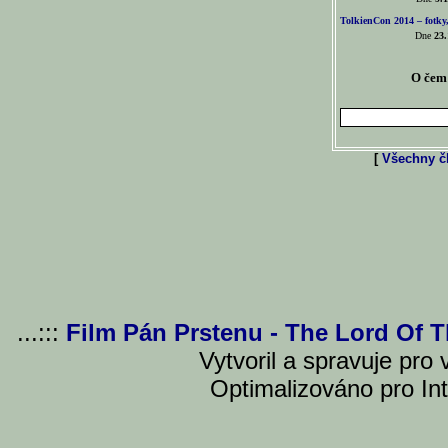
TolkienCon 2014 – fotky,
Dne
23.
O čem 
[
Všechny čl
...:::
Film Pán Prstenu - The Lord Of 
Vytvoril a spravuje pro
Optimalizováno pro Int