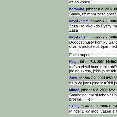
až do konce?
boromira
, přidáno
8.2. 2004 14
Sandy, už mám zase absťák
Nevyl - Sam
, přidáno
7.2. 2004
Zaza - to jako kdo.Dyť ty má
Zaza
Nevyl - Sam
, přidáno
7.2. 2004
Doooost hustý komixy Sandy,
dílama protože už trpim ned
Fuckt super.
Katy
, přidáno
7.2. 2004 16:49:2
teď za chvíli bude moje obl
jde na skřety, ježiš já se ta
Zaza
, přidáno
7.2. 2004 8:50:3
KUa vy jste uplne MARNI jst
Mindë
, přidáno
6.2. 2004 12:21
Sandy: ne, my si toho vážím
prosím.....:-)))
Sandy
, přidáno
6.2. 2004 10:54
Mindë: Díky moc, vážím si 