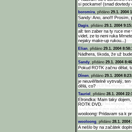
si pockame! (snad dovtedy do
boromira
, přidáno
29.1. 2004 1
Sandy: Ano, ano!!! Prosím, 
Dagis
, přidáno
29.1. 2004 9:15
all: ten zaber na ty ruce me
videt, ze to neni ruka Mrnete
nejaky make-up rukou...)
Elian
, přidáno
29.1. 2004 8:58:
Nádhera, škoda, že už bude
Sandy
, přidáno
29.1. 2004 8:46
Pokud ROTK začnu dělat, ta
Dínen
, přidáno
29.1. 2004 8:23
je neuvěřitelně vytrvalý, ten
dělá, co?
Tauriel
, přidáno
28.1. 2004 22:
Elrondka: Mam taky dojem, 
ROTK DVD.
wooloong: Pridavam sa k pros
wooloong
, přidáno
28.1. 2004 
A nešlo by na začátek dopln