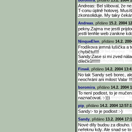
boromira
, přidáno
15.2. 2004 
Andreas: Bel sliboval, že ne
T-conu úplně hotovej. Musíš
zkonsoliduje. My taky čeká
Andreas
, přidáno
15.2. 2004 1
pekny.Zajma me jestli prij
jestli tenhle web zanikne kdo 
NinqueElen
, přidáno
14.2. 200
Frodíkova jemná lušička a 
chybičtu!!!!
Sandy:Zase si mi zved nála
dílečků!!!!!!!
Finwë
, přidáno
14.2. 2004 13:4
No tak Sandy seš borec, ale 
neochrání ani milost Valar !!!
boromira
, přidáno
14.2. 2004 
To není podlost, to je mučen
naznačovat. :-)))
pip
, přidáno
14.2. 2004 12:57:1
Sandy:- to je podlost :-)
Sandy
, přidáno
13.2. 2004 17:
Nové díly budou za dlouho. 
neřeknu kdy. Ale snad se to