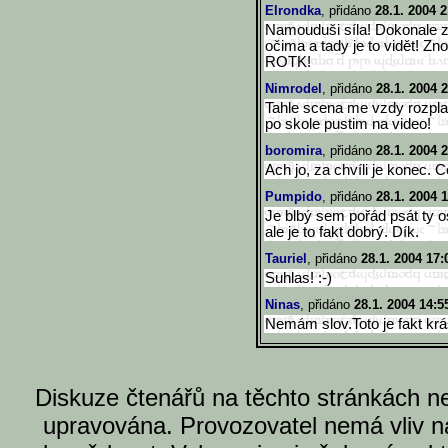
Elrondka
, přidáno
28.1. 2004 2
Namouduši síla! Dokonale za
očima a tady je to vidět! Z
ROTK!
Nimrodel
, přidáno
28.1. 2004 
Tahle scena me vzdy rozplace
po skole pustim na video!
boromira
, přidáno
28.1. 2004 
Ach jo, za chvíli je konec.
Pumpido
, přidáno
28.1. 2004 
Je blbý sem pořád psát ty os
ale je to fakt dobrý. Dík.
Tauriel
, přidáno
28.1. 2004 17:
Suhlas! :-)
Ninas
, přidáno
28.1. 2004 14:5
Nemám slov.Toto je fakt krá
Diskuze čtenářů na těchto stránkách n
upravována. Provozovatel nemá vliv n