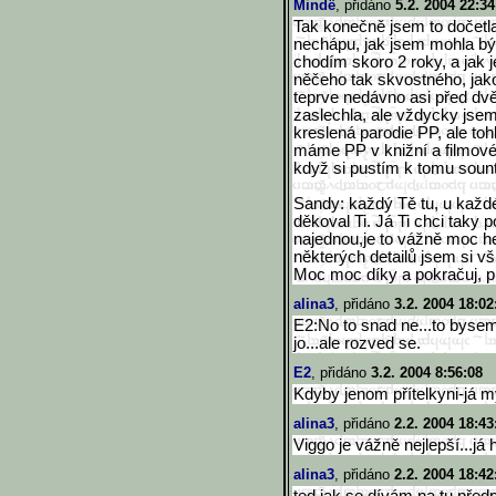
Mindë
, přidáno
5.2. 2004 22:34
Tak konečně jsem to dočetl
nechápu, jak jsem mohla být
chodím skoro 2 roky, a jak
něčeho tak skvostného, jako
teprve nedávno asi před dv
zaslechla, ale vždycky jsem 
kreslená parodie PP, ale toh
máme PP v knižní a filmové 
když si pustím k tomu sount
Sandy: každý Tě tu, u každ
děkoval Ti. Já Ti chci taky
najednou,je to vážně moc 
některých detailů jsem si vš
Moc moc díky a pokračuj, pr
alina3
, přidáno
3.2. 2004 18:02
E2:No to snad ne...to byse
jo...ale rozved se.
E2
, přidáno
3.2. 2004 8:56:08
Kdyby jenom přítelkyni-já m
alina3
, přidáno
2.2. 2004 18:43
Viggo je vážně nejlepší...já ho
alina3
, přidáno
2.2. 2004 18:42