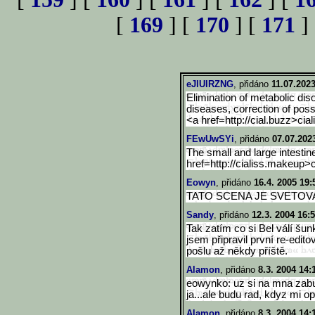
[
169
] [
170
] [
171
]
eJlUIRZNG
, přidáno
11.07.2023
Elimination of metabolic diso
diseases, correction of poss
<a href=http://cial.buzz>ciali
FEwUwSYi
, přidáno
07.07.202
The small and large intestine
href=http://cialiss.makeup>
Eowyn
, přidáno
16.4. 2005 19:
TATO SCENA JE SVETOVA
Sandy
, přidáno
12.3. 2004 16:
Tak zatím co si Bel válí š
jsem připravil první re-edito
pošlu až někdy příště.
Alamon
, přidáno
8.3. 2004 14:
eowynko: uz si na mna zabu
ja...ale budu rad, kdyz mi op
Alamon
, přidáno
8.3. 2004 14: