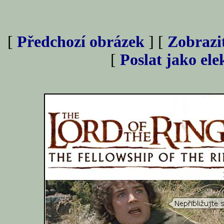
[
Předchozí obrázek
] [
Zobrazi
[
Poslat jako el