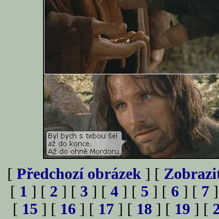
[
Předchozí obrázek
] [
Zobrazi
[
1
] [
2
] [
3
] [
4
] [
5
] [
6
] [
7
]
[
15
] [
16
] [
17
] [
18
] [
19
] [