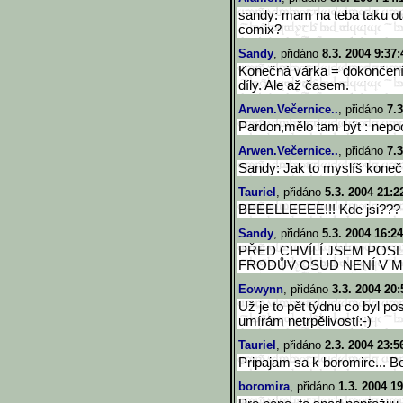
sandy: mam na teba taku otaz
comix?
Sandy
, přidáno
8.3. 2004 9:37:
Konečná várka = dokončení
díly. Ale až časem.
Arwen.Večernice..
, přidáno
7.3
Pardon,mělo tam být : nepoc
Arwen.Večernice..
, přidáno
7.3
Sandy: Jak to myslíš koneč
Tauriel
, přidáno
5.3. 2004 21:2
BEEELLEEEE!!! Kde jsi???
Sandy
, přidáno
5.3. 2004 16:24
PŘED CHVÍLÍ JSEM POS
FRODŮV OSUD NENÍ V 
Eowynn
, přidáno
3.3. 2004 20:
Už je to pět týdnu co byl pos
umírám netrpělivostí:-)
Tauriel
, přidáno
2.3. 2004 23:5
Pripajam sa k boromire... Be
boromira
, přidáno
1.3. 2004 19