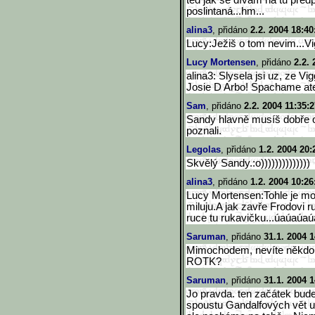
ted jak se dívám na tu předp
poslintaná...hm...
alina3
, přidáno
2.2. 2004 18:40
Lucy:Ježiš o tom nevim...Vig
Lucy Mortensen
, přidáno
2.2. 
alina3: Slysela jsi uz, ze V
Josie D Arbo! Spachame at
Sam
, přidáno
2.2. 2004 11:35:
Sandy hlavně musíš dobře oz
poznali.
Legolas
, přidáno
1.2. 2004 20:
Skvělý Sandy.:o))))))))))))))
alina3
, přidáno
1.2. 2004 10:26
Lucy Mortensen:Tohle je mo
miluju.A jak zavře Frodovi 
ruce tu rukavičku...úaúaúaúa
Saruman
, přidáno
31.1. 2004 1
Mimochodem, nevíte někdo, 
ROTK?
Saruman
, přidáno
31.1. 2004 1
Jo pravda. ten začátek bud
spoustu Gandalfových vět už