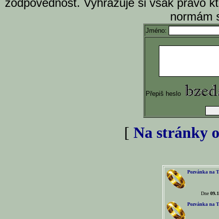
zodpovědnost. Vyhrazuje si však právo k
normám s
Jméno:
Přepiš heslo
[
Na stránky o
Pozvánka na T
Dne
09.1
Pozvánka na T