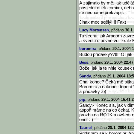
A zajímalo by mě, jak uděláš
poslední dílek comixu, nebo 
se necháme překvapit.
Jinak moc sqělý!!!! Fakt
Lucy Mortensen
, přidáno
30.1
Tu scenu, jak Aragorn zavre 
a svedci o pevne vuli krale 
boromira
, přidáno
30.1. 2004 
Budou přídavky??!!!! Ó, jak 
Bess
, přidáno
29.1. 2004 22:47
Bože, jak já te¨nhle kousek m
Sandy
, přidáno
29.1. 2004 18:
Cha, konec? Čeká mě bitka 
Boromira a nakonec topení 
a přídavky :o)
pip
, přidáno
29.1. 2004 16:41:2
Sandy.- Konec sis, jak vidím
aspoň máme na co čekat. Kd
prozbu na ROTK a ovšem na 
ono. :-)
Tauriel
, přidáno
29.1. 2004 12:
Pridavam sa k boromire: Ano