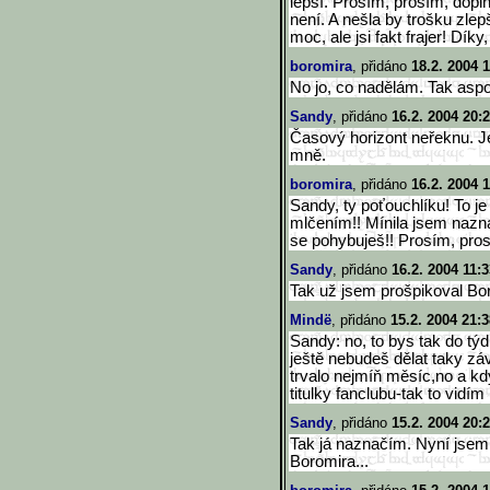
lepší. Prosím, prosím, dopl
není. A nešla by trošku zlep
moc, ale jsi fakt frajer! Díky
boromira
, přidáno
18.2. 2004 
No jo, co nadělám. Tak aspoň
Sandy
, přidáno
16.2. 2004 20:
Časový horizont neřeknu. Je
mně.
boromira
, přidáno
16.2. 2004 
Sandy, ty poťouchlíku! To j
mlčením!! Mínila jsem nazna
se pohybuješ!! Prosím, pro
Sandy
, přidáno
16.2. 2004 11:3
Tak už jsem prošpikoval Bor
Mindë
, přidáno
15.2. 2004 21:3
Sandy: no, to bys tak do t
ještě nebudeš dělat taky záv
trvalo nejmíň měsíc,no a kdy
titulky fanclubu-tak to vidím
Sandy
, přidáno
15.2. 2004 20:
Tak já naznačím. Nyní jsem
Boromira...