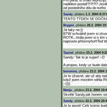
Pro pána, to snad nepřežiju
nadělení poslal!?!?!?!? Jest
od posledního dílu do tvého s
Sandy
, přidáno
1.3. 2004 8:37:
TENTO TÝDEN SE DOČKÁ
Brygmi
, přidáno
28.2. 2004 19
Já taky ne:))
BTW schválně jsem si zkusil
ROTK...hrála jsem si s tím 
naprosto příšernýho!!!Teď tě 
Tauriel
, přidáno
25.2. 2004 9:2
Sandy: Tak to je super! :-D
A propos, kedy uz bude dals
boromira
, přidáno
23.2. 2004 
Je to úžasné, ale už aby tad
když jsem mezitím stihla RO
:-))))
Nenja
, přidáno
23.2. 2004 10:
Skvělé Sandy,tak honem sem 
Sandy
, přidáno
22.2. 2004 20:
Je to jasné! Celý komix bude