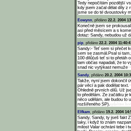
Tedy nepočítám pozdější vsu
kdy jsem začal dělat díly z
jsme se do té dvoustovky mo
Eowynn
, přidáno
22.2. 2004 13
Konečně jsem se prokousala 
asi před měsícem a s koment
dotaz: Sandy, nebudou už da
pip
, přidáno
22.2. 2004 11:40:4
Sandy:- Teť sem si přečet k
sem se zasmál.Psal si tam, ž
100 dílů(uš teť si to přetáh o
tam občas napadali, že to v
snad nic vytýkast nemuže
Sandy
, přidáno
20.2. 2004 10:3
Takže, nyní jsem dokončil ú
pár věcí a pak dodělat text.
Ohledně prvních dílů. Už js
to předělám. Ze začátku je
něco udělám, ale budou to 
rozšířeného SP).
Elfkam
, přidáno
19.2. 2004 14:
Sandy, Sandy, ty jseš fakt 
taky, i když to znám nazpam
milost Valar ochrání tebe i t