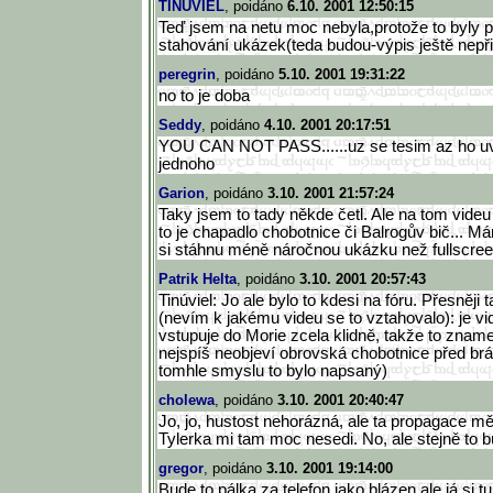
TINÚVIEL
, poidáno
6.10. 2001 12:50:15
Teď jsem na netu moc nebyla,protože to byly pa
stahování ukázek(teda budou-výpis ještě nepřiše
peregrin
, poidáno
5.10. 2001 19:31:22
no to je doba
Seddy
, poidáno
4.10. 2001 20:17:51
YOU CAN NOT PASS......uz se tesim az ho uv
jednoho
Garion
, poidáno
3.10. 2001 21:57:24
Taky jsem to tady někde četl. Ale na tom videu s
to je chapadlo chobotnice či Balrogův bič... Má
si stáhnu méně náročnou ukázku než fullscree
Patrik Helta
, poidáno
3.10. 2001 20:57:43
Tinúviel: Jo ale bylo to kdesi na fóru. Přesněj
(nevím k jakému videu se to vztahovalo): je vi
vstupuje do Morie zcela klidně, takže to zname
nejspíš neobjeví obrovská chobotnice před brán
tomhle smyslu to bylo napsaný)
cholewa
, poidáno
3.10. 2001 20:40:47
Jo, jo, hustost nehorázná, ale ta propagace m
Tylerka mi tam moc nesedi. No, ale stejně to 
gregor
, poidáno
3.10. 2001 19:14:00
Bude to pálka za telefon jako blázen,ale já si t