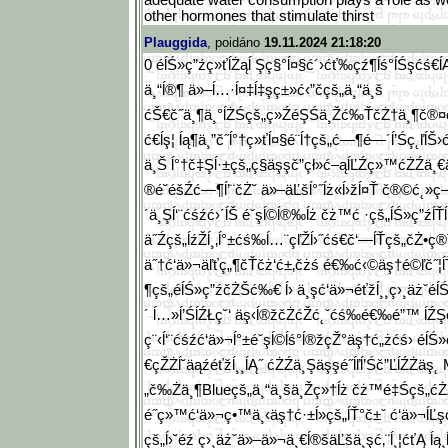
adequate water consumption plays a role as we
other hormones that stimulate thirst
Plauggida
, poidáno
19.11.2024 21:18:20
0 é­ĺŚ»ç”źç»ťĺŻąĺ Şç§°ĺ¤§ć´›ćť‰
çź¶ĺś°ĺŚşćś€ĺ
ä¸“ĺ®¶ ä»–ĺ…·ĺ¤‡ĺ‡şç±»ć‹”čçš„ä¸“ä¸š
ćŠ€č˝ä¸¶ä¸°ĺŻŚçš„ç»ŹéŞŚä¸Žć‰Ť
čŻ†ä¸¶č®¤
ć€
ĺş¦ ĺą¶ä¸”č˝ĺ°†ç»ťĺ¤§é¨ĺ†çš„ć—¶
é—´ĺ’Śç˛ľĺŠ
ä¸Š ĺ°†č‡Şĺ·±çš„ç§äşşč”çł»ć–ąĺĽŹ
ç»™ćŻŹä¸
®é˘éšŹć—¶ĺ’¨čŻ˘ ä»–äĽšĺ°˝ĺż«ĺ›žĺ¤Ť č®©ć˛»
´ä¸Şĺ‘¨ćśźć›´ĺŠ
éˇşĺ©ĺ®‰ĺż čż™ć ·çš„ĺŚ»ç”źĺŤĺ
ä˝Źçš„ĺźŽĺ¸‚ĺ°±ćś‰ĺ…¨
çľŽĺ›˝ćś€č‘—ĺŤçš„čŻ•ç®ˇä
ä˝†ć‘ä»¬äľťç„¶čŤčż‘ć±‚čżś é€‰ć‹©äş†é©ľč˝¦ĺ
¶çš„é­ĺŚ»ç”źčŻŠć‰€ ĺ› ä¸şć‘ä»¬éťžĺ¸¸ç›¸äżˇé­ĺ
´ ĺ…»ĺ’ŚĺŹŁç˘‘ äş‹ĺ®žčŻćŽć˛ˇćś‰é€‰é”™ ĺ
ç¨‹ĺ‘¨ćśźć‘
ä»¬ĺ°±éˇşĺ©ĺś°ĺ®žçŽ°äş†ć„żćś› é­
€çŽŻĺ˘äąźéťž
ĺ¸¸ĺĄ˝ ćŻŹä¸Şäşşé˝ĺľĺ’Śč”ĽĺŹŻäş˛ 
„č‰Żä¸¶Blu
eçš„ä¸“ä¸šä¸Žç»†ĺż čż™é‡Śçš„ćŻŹ
é˝ç»™ć‘ä»¬ç•™ä¸‹äş†ć·±ĺ»çš„
ĺŤ°č±ˇ ć‘ä»¬ĺĽşç
çš„ĺ›˘éź ç›¸äżˇä»–ä»¬ä¸€ĺ®šäĽšä¸şć‚¨ĺ¸¦
ćťĄ ĺą¸