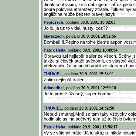
Jinak souhlasim, že s dabingem - ať už jakkol
dobrá polovina atmosféry ztratila. Tolkien byl a
angličtina může bejt ten pravej jazyk.
Pepiczech
, poidáno
30.9. 2001 19:02:03
Jo jo, ja uz to videl, husty, coz??
Mareczech
, poidáno
30.9. 2001 18:52:56
Bomba!!!!!,Pepino na tohle jdeme aspon vosumk
Patrik Helta
, poidáno
30.9. 2001 18:49:54
Opravdu asi nejlepší trailer ze všech. Scény js
takže si člověk stačí uvědomit, co vlastně vi
překvapilo, že se autoři vrátili ke starýmu hu
TINÚVIEL
, poidáno
30.9. 2001 15:34:11
Zatim nejlepší trailer...
Adanedhel
, poidáno
30.9. 2001 12:59:10
Je to prostě úžasný, super bomba...
TINÚVIEL
, poidáno
29.9. 2001 14:52:50
Nebuď smutnej.Mně se tam taky vždycky obje
hodin,ale asi na počtvrtý tam už to číslo bylo 
Patrik Helta
, poidáno
29.9. 2001 13:56:17
Vy se všichni máte! Já tu ukázku nikdy neuvid