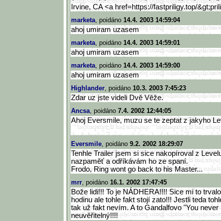
Irvine, CA <a href=https://fastpriligy.top/&
gt;pr
marketa
, poidáno
14.4. 2003 14:59:04
ahoj umiram uzasem
marketa
, poidáno
14.4. 2003 14:59:01
ahoj umiram uzasem
marketa
, poidáno
14.4. 2003 14:59:00
ahoj umiram uzasem
Highlander
, poidáno
10.3. 2003 7:45:23
Zdar uz jste videli Dvě Věže.
Ancsa
, poidáno
7.4. 2002 12:44:05
Ahoj Eversmile, muzu se te zeptat z jakyho L
Eversmile
, poidáno
9.2. 2002 18:29:07
Tenhle Trailer jsem si sice nakopíroval z Level
nazpaměť a odříkávám ho ze spaní.
Frodo, Ring wont go back to his Master...
mrr
, poidáno
16.1. 2002 17:47:45
Bože lidi!!! To je NÁDHERA!!!! Sice mi to trval
hodinu ale tohle fakt stojí zato!!! Jestli teda to
tak už fakt nevím. A to Gandalfovo "You never p
neuvěřitelný!!!!