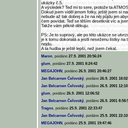
ukázky č.5.
A výsledek? Teď mi to sere, protože ta ATMO
Dokud jsem viděl jenom fotky, ještě jsem si na
nebude až tak dobrej a že na něj půjdu jen aby
čem povídat. Teď se těším desetkrát víc a jse
Takže vám pěkně děkuju.
PS: Je to suprový, ale po této ukázce se utvrzu
je k tomu dokonalá a jestli neseženu lístky na t
nejdu.
A ta hudba je ještě lepší, než jsem čekal.
Maron
, poidáno
27.9. 2001 20:56:24
glum
, poidáno
27.9. 2001 8:24:42
MEGAJOHN
, poidáno
26.9. 2001 20:46:27
Jan Belcarnen Čeřovský
, poidáno
26.9. 2001 18:02
Jan Belcarnen Čeřovský
, poidáno
26.9. 2001 12:10
glum
, poidáno
26.9. 2001 12:06:52
Jan Belcarnen Čeřovský
, poidáno
26.9. 2001 8:58:
Tragos
, poidáno
25.9. 2001 22:33:47
Jan Belcarnen Čeřovský
, poidáno
25.9. 2001 22:10
MEGAJOHN
, poidáno
25.9. 2001 19:47:46