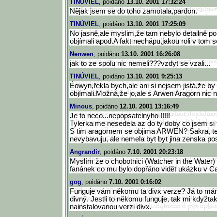
TINÚVIEL
, poidáno
13.10. 2001 17:32:24
Nějak jsem se do toho zamotala,pardon.
TINÚVIEL
, poidáno
13.10. 2001 17:25:09
No jasně,ale myslim,že tam nebylo detailně po
objímali apod.A fakt nechápu,jakou roli v tom s
Nenwen
, poidáno
13.10. 2001 16:26:08
jak to ze spolu nic nemeli???vzdyt se vzali...
TINÚVIEL
, poidáno
13.10. 2001 9:25:13
Éowyn,řekla bych,ale ani si nejsem jistá,že by
objímali.Možná,že jo,ale s Arwen Aragorn nic 
Minous
, poidáno
12.10. 2001 13:16:49
Je to neco...nepopsatelnyho !!!!!
Tylerka me nesedela az do ty doby co jsem si te
S tim aragornem se objima ARWEN? Sakra, ted
nevybavuju, ale nemela byt byt jina zenska po
Angrandir
, poidáno
7.10. 2001 20:23:18
Myslím že o chobotnici (Watcher in the Water)
fanánek co mu bylo dopřáno vidět ukázku v 
gog
, poidáno
7.10. 2001 0:16:02
Funguje vám někomu ta divx verze? Já to má
divný. Jestli to někomu funguje, tak mi kdyžta
nainstalovanou verzi divx.