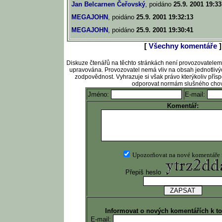
Jan Belcarnen Čeřovský
, poidáno
25.9. 2001 19:33
MEGAJOHN
, poidáno
25.9. 2001 19:32:13
MEGAJOHN
, poidáno
25.9. 2001 19:30:41
[
Všechny komentáře
]
Diskuze čtenářů na těchto stránkách není provozovatele
upravována. Provozovatel nemá vliv na obsah jednotlivý
zodpovědnost. Vyhrazuje si však právo kterýkoliv pří
odporovat normám slušného chov
Jméno:
E-mail:
Komentář:
Upozorňovat na nové komentáře
Přepiš heslo
Informovat o nových komentářích k t
E-mail: