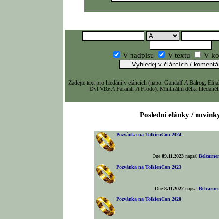
V nadpisu
V textu
V ko
Zadejte text pro hledání v eláncích (napo. Gandalf
A
Balrog, Eli
Dvi Viže
A
Faramir
A
Frodo). Minimální délka hledaného
Poslední elánky / novink
Pozvánka na TolkienCon 2024
Dne
09.11.2023
napsal
Belcarne
Pozvánka na TolkienCon 2023
Dne
8.11.2022
napsal
Belcarne
Pozvánka na TolkienCon 2020