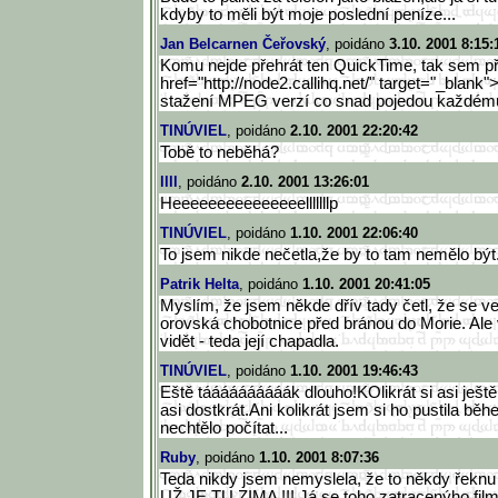
kdyby to měli být moje poslední peníze...
Jan Belcarnen Čeřovský
, poidáno
3.10. 2001 8:15:
Komu nejde přehrát ten QuickTime, tak sem př
href="http://node2.callihq.net
/" target="_blank"
stažení MPEG verzí co snad pojedou každému
TINÚVIEL
, poidáno
2.10. 2001 22:20:42
Tobě to neběhá?
llll
, poidáno
2.10. 2001 13:26:01
Heeeeeeeeeeeeeeelllllllp
TINÚVIEL
, poidáno
1.10. 2001 22:06:40
To jsem nikde nečetla,že by to tam nemělo být
Patrik Helta
, poidáno
1.10. 2001 20:41:05
Myslím, že jsem někde dřív tady četl, že se ve
orovská chobotnice před bránou do Morie. Ale v
vidět - teda její chapadla.
TINÚVIEL
, poidáno
1.10. 2001 19:46:43
Eště táááááááááák dlouho!KOlikrát si asi ještě 
asi dostkrát.Ani kolikrát jsem si ho pustila b
nechtělo počítat...
Ruby
, poidáno
1.10. 2001 8:07:36
Teda nikdy jsem nemyslela, že to někdy řeknu 
UŽ JE TU ZIMA !!! Já se toho zatracenýho film