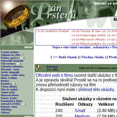
Nejen o víně vážně i nevážně... ochutnávky v Pra
Úvodní stránka
TolkienCon 2026
>>
[
<<< Další článek
] [
Všechny články
] [
Předc
Články, zprávy
(
567
)
Nejnovější fotografie
Vaše recenze
(
496
)
Základní informace
Belcarnen
Další SKVĚLÁ tříminutová ukázka
Obsazení - herci
25.9. 2001
Archiv fotografií
Oficiální web o filmu
uvolnil další ukázku z f
Ukázky a další videa
Místa ve filmu
A je opravdu skvělá! Prostě se na ni podív
Hudba
Poradna
(
50
)
znovu přehodnotit názory na film
Výuka elfštiny
K dispozici nyní máte i
překlad této ukázky
.
Něco ke stažení
Temné zvěsti
Diskusní fórum
Názory, úvahy
Stažení ukázky v různém roz
Komentáře k filmu
Rozlišení
Odkazy
Velikost
Adresář LOTRů
(
622
)
Bannery webu
WebRing
240
Small
(3,46 MB)
Odkazy
320
Medium
(7,58 MB)