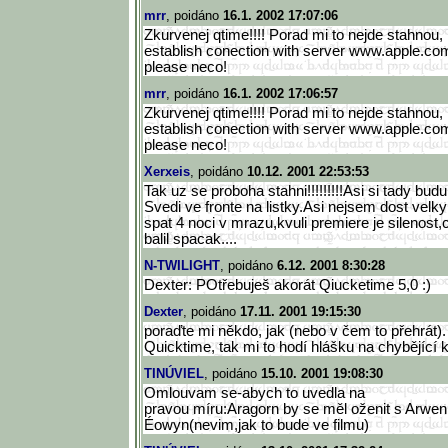
mrr
, poidáno
16.1. 2002 17:07:06
Zkurvenej qtime!!!! Porad mi to nejde stahnou, 
establish conection with server www.apple.com" 
please neco!
mrr
, poidáno
16.1. 2002 17:06:57
Zkurvenej qtime!!!! Porad mi to nejde stahnou, 
establish conection with server www.apple.com !
please neco!
Xerxeis
, poidáno
10.12. 2001 22:53:53
Tak uz se proboha stahni!!!!!!!!!Asi si tady budu
Svedi ve fronte na listky.Asi nejsem dost velk
spat 4 noci v mrazu,kvuli premiere je silenost
balil spacak....
N-TWILIGHT
, poidáno
6.12. 2001 8:30:28
Dexter: POtřebuješ akorát Qiucketime 5,0 :)
Dexter
, poidáno
17.11. 2001 19:15:30
poraďte mi někdo, jak (nebo v čem to přehrát)
Quicktime, tak mi to hodí hlášku na chybějící
TINÚVIEL
, poidáno
15.10. 2001 19:08:30
Omlouvam se-abych to uvedla na
pravou míru:Aragorn by se měl oženit s Arwen
Éowyn(nevim,jak to bude ve filmu)