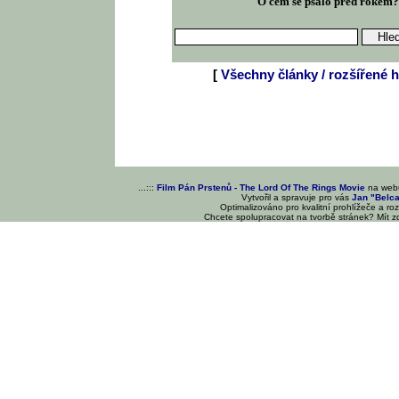
O čem se psalo před rokem
[
Všechny články / rozšířené h
...:::
Film Pán Prstenů - The Lord Of The Rings Movie
na we
Vytvořil a spravuje pro vás
Jan "Belc
Optimalizováno pro kvalitní prohlížeče a ro
Chcete spolupracovat na tvorbě stránek? Mít 