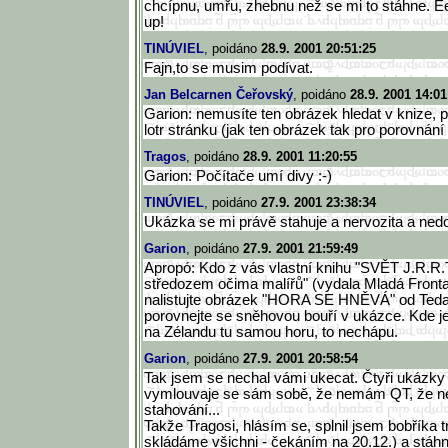
chcípnu, umřu, zhebnu než se mi to stáhne. Ee
up!
TINÚVIEL
, poidáno
28.9. 2001 20:51:25
Fajn,to se musim podívat.
Jan Belcarnen Čeřovský
, poidáno
28.9. 2001 14:01
Garion: nemusíte ten obrázek hledat v knize, p
lotr stránku (jak ten obrázek tak pro porovnání 
Tragos
, poidáno
28.9. 2001 11:20:55
Garion: Počítače umí divy :-)
TINÚVIEL
, poidáno
27.9. 2001 23:38:34
Ukázka se mi právě stahuje a nervozita a nedoč
Garion
, poidáno
27.9. 2001 21:59:49
Apropó: Kdo z vás vlastní knihu "SVĚT J.R.
středozem očima malířů" (vydala Mladá Fronta 
nalistujte obrázek "HORA SE HNĚVÁ" od Ted
porovnejte se sněhovou bouří v ukázce. Kde j
na Zélandu tu samou horu, to nechápu.
Garion
, poidáno
27.9. 2001 20:58:54
Tak jsem se nechal vámi ukecat. Čtyři ukázky
vymlouvaje se sám sobě, že nemám QT, že 
stahování...
Takže Tragosi, hlásím se, splnil jsem bobříka tr
skládáme všichni - čekáním na 20.12.) a stáhn