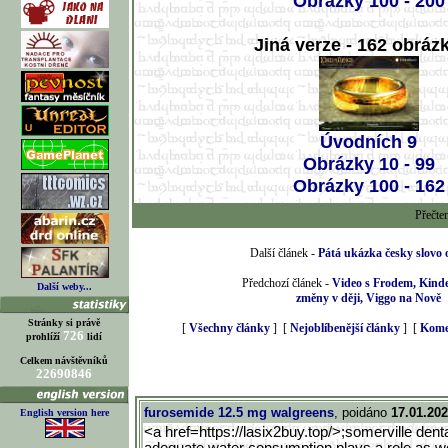
Obrázky 100 - 200
Jiná verze - 162 obrázk
Úvodních 9
Obrázky 10 - 99
Obrázky 100 - 162
Přečte
Další článek -
Pátá ukázka česky slovo 
Předchozí článek -
Video s Frodem, Kinde
Další weby...
změny v ději, Viggo na Nově
Stránky si právě
[
Všechny články
] [
Nejoblíbenější články
] [
Kome
726
prohlíží
lidí
Celkem návštěvníků
22690846
furosemide 12.5 mg walgreens
, poidáno
17.01.202
English version here
<a href=https://lasix2buy.top/>
;somerville dent