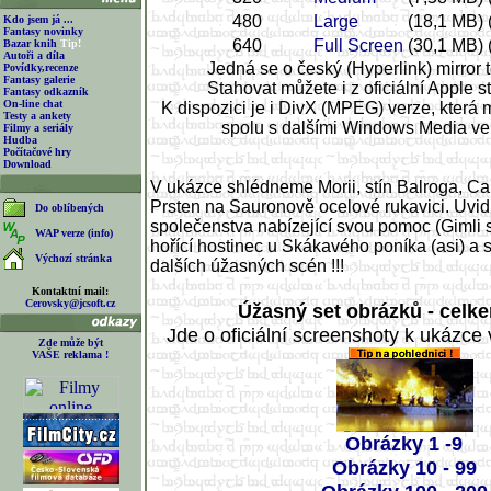
480
Large
(18,1 MB)
Kdo jsem já ...
Fantasy novinky
640
Full Screen
(30,1 MB)
Bazar knih
Tip!
Autoři a díla
Jedná se o český (Hyperlink) mirror 
Povídky,recenze
Fantasy galerie
Stahovat můžete i z oficiální Apple st
Fantasy odkazník
On-line chat
K dispozici je i DivX (MPEG) verze, která 
Testy a ankety
spolu s dalšími Windows Media v
Filmy a seriály
Hudba
Počítačové hry
Download
V ukázce shlédneme Morii, stín Balroga, Ca
Prsten na Sauronově ocelové rukavici. Uvi
Do oblíbených
společenstva nabízející svou pomoc (Gimli 
WAP verze (info)
hořící hostinec u Skákavého poníka (asi) 
Výchozí stránka
dalších úžasných scén !!!
Kontaktní mail:
Cerovsky@jcsoft.cz
Úžasný set obrázků - celke
Jde o oficiální screenshoty k ukázce v
Zde může být
VAŠE reklama !
Obrázky 1 -9
Obrázky 10 - 99