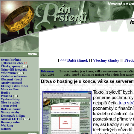
Úvodní stránka
[
<<< Další článek
] [
Všechny články
] [
Předc
TolkienCon 2026
>>
Články, zprávy
(
567
)
Nejnovější fotografie
Belcarnen
Bitva o hosting je u konce, válka se serverem teprve začín
Vaše recenze
(
496
)
16.4. 2003
webu, které v důsledku mohou vést k úplnému zastav
Základní informace
Obsazení - herci
Bitva o hosting je u konce, válka se serverem
Archiv fotografií
Ukázky a další videa
Místa ve filmu
Takto "stylově" bych r
Hudba
Poradna
(
50
)
poměrně pochmurný t
Výuka elfštiny
nejspíš četla
tuto st
Něco ke stažení
Temné zvěsti
poznámky o finančn
Diskusní fórum
Názory, úvahy
každého článku či če
Komentáře k filmu
postesknutí přímo v 
Adresář LOTRů
(
622
)
Bannery webu
ne, asi každý si všim
WebRing
Odkazy
technických důvodů j