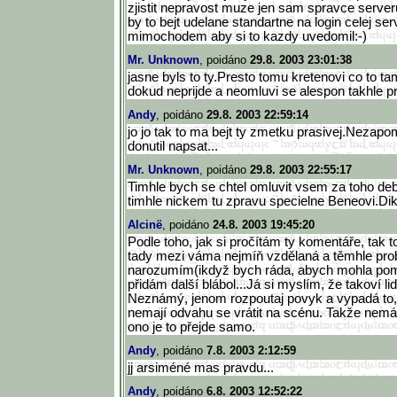
zjistit nepravost muze jen sam spravce server
by to bejt udelane standartne na login celej serv
mimochodem aby si to kazdy uvedomil:-)
Mr. Unknown
, poidáno
29.8. 2003 23:01:38
jasne byls to ty.Presto tomu kretenovi co to 
dokud neprijde a neomluvi se alespon takhle pr
Andy
, poidáno
29.8. 2003 22:59:14
jo jo tak to ma bejt ty zmetku prasivej.Nezapo
donutil napsat...
Mr. Unknown
, poidáno
29.8. 2003 22:55:17
Timhle bych se chtel omluvit vsem za toho deb
timhle nickem tu zpravu specielne Beneovi.Dik
Alcinë
, poidáno
24.8. 2003 19:45:20
Podle toho, jak si pročítám ty komentáře, tak 
tady mezi váma nejmíň vzdělaná a těmhle p
narozumím(ikdyž bych ráda, abych mohla po
přidám další blábol...Já si myslím, že takoví lid
Neznámý, jenom rozpoutaj povyk a vypadá to,
nemají odvahu se vrátit na scénu. Takže nemá
ono je to přejde samo.
Andy
, poidáno
7.8. 2003 2:12:59
jj arsiméné mas pravdu...
Andy
, poidáno
6.8. 2003 12:52:22