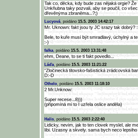
Tak co, děcka, kdy bude zas nějaká orgie? Ž
Unkňubna taky pozvali, aby se poučil, co všech
dřevěnýma zbraněma...?;)
Lucyová
, poidáno
15.5. 2003 14:42:17
Mr. Uknown: fakt jsou ty JC srazy tak dobrý? :-)
Bele, to kuře musí být smradlavý, úchylný a tero
:-)
falka
, poidáno
15.5. 2003 13:31:48
ehm, Deane, to se ti fakt povedlo...
Láďa
, poidáno
15.5. 2003 11:21:22
"Zločinecká titovsko-fašistická zrádcovská ba
D:-D
Othelo
, poidáno
15.5. 2003 11:18:10
2 Mr.Unknow:
Super recese...8)))
(připomíná mi to I uzřela oslice anděla)
Halis
, poidáno
15.5. 2003 2:22:40
Lidicky, nevim, jak to ten clovek myslel, ale m
libi. Uzasny a skvely. sama bych neco lepsiho 