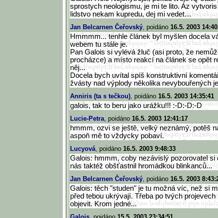
sprostych neologismu, je mi te lito. Az vytvor
lidstvo nekam kupredu, dej mi vedet…
Jan Belcarnen Čeřovský
, poidáno
16.5. 2003 14:40
Hmmmm... tenhle článek byl myšlen docela vá
webem tu stále je.
Pan Galois si vylévá žluč (asi proto, že nemů
procházce) a místo reakcí na článek se opět 
něj...
Docela bych uvítal spíš konstruktivní komentá
žvásty nad výplody několika nevybouřených je
Anniris (ta s tečkou)
, poidáno
16.5. 2003 14:35:41
galois, tak to beru jako urážku!!! :-D:-D:-D
Lucie-Petra
, poidáno
16.5. 2003 12:41:17
hmmm, ozvi se ještě, velký neznámý, potěš n
aspoň mě to vždycky pobaví.
Lucyová
, poidáno
16.5. 2003 9:48:33
Galois: hmmm, coby nezávislý pozorovatel si do
nás taktéž obšťastnil hromádkou blinkanců...
Jan Belcarnen Čeřovský
, poidáno
16.5. 2003 8:43:
Galois: těch "studen" je tu možná víc, než si m
před tebou ukrývají. Třeba po tvých projevec
objevit. Krom jedné...
Galois
, poidáno
15.5. 2003 23:34:51