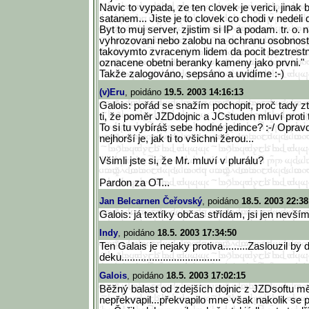
Navic to vypada, ze ten clovek je verici, jinak
satanem... Jiste je to clovek co chodi v nedeli d
Byt to muj server, zjistim si IP a podam. tr. o
vyhrozovani nebo zalobu na ochranu osobnosti
takovymto zvracenym lidem da pocit beztrestn
oznacene obetni beranky kameny jako prvni."
Takže zalogováno, sepsáno a uvidíme :-)
(v)Eru
, poidáno
19.5. 2003 14:16:13
Galois: pořád se snažím pochopit, proč tady zt
ti, že poměr JZDdojnic a JCstuden mluví proti 
To si tu vybíráš sebe hodné jedince? :-/ Oprav
nejhorší je, jak ti to všichni žerou...
Všimli jste si, že Mr. mluví v plurálu?
Pardon za OT...
Jan Belcarnen Čeřovský
, poidáno
18.5. 2003 22:38
Galois: já textíky občas střídám, jsi jen nevším
Indy
, poidáno
18.5. 2003 17:34:50
Ten Galais je nejaky protiva.........Zaslouzil by 
deku..........................
..........
Galois
, poidáno
18.5. 2003 17:02:15
Běžný balast od zdejších dojnic z JZDsoftu m
nepřekvapil...překvapilo mne však nakolik se 