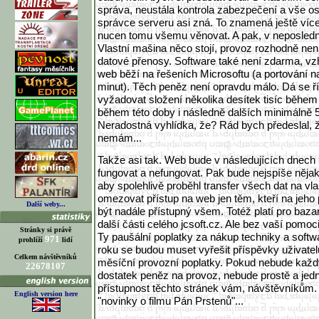
správa, neustála kontrola zabezpečení a vše os
správce serveru asi zná. To znamená ještě víc
nucen tomu všemu věnovat. A pak, v neposlední
Vlastní mašina něco stojí, provoz rozhodně není
datové přenosy. Software také není zdarma, vz
web běží na řešeních Microsoftu (a portování n
minut). Těch peněz není opravdu málo. Dá se ří
vyžadovat složení několika desítek tisíc během 
během této doby i následně dalších minimálně 
Neradostná vyhlídka, že? Rád bych předeslal, ž
nemám...
Takže asi tak. Web bude v následujících dnech 
fungovat a nefungovat. Pak bude nejspíše něja
aby spolehlivě proběhl transfer všech dat na vla
omezovat přístup na web jen těm, kteří na jeho 
Další weby...
být nadále přístupný všem. Totéž platí pro bazar
další části celého jcsoft.cz. Ale bez vaší pomoc
Stránky si právě
Ty paušální poplatky za nákup techniky a softw
971
prohlíží
lidí
roku se budou muset vyřešit příspěvky uživatel
Celkem návštěvníků
měsíční provozní poplatky. Pokud nebude každ
22678107
dostatek peněz na provoz, nebude prostě a jed
přístupnost těchto stránek vám, návštěvníkům. A
English version here
"novinky o filmu Pán Prstenů"...