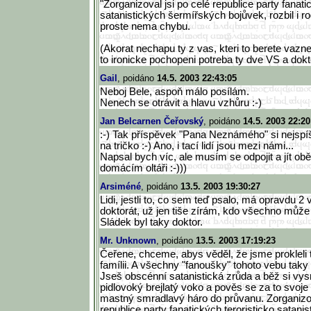
"Zorganizoval jsi po celé republice party fanati
satanistických šermířských bojůvek, rozbil i rod
proste nema chybu.
(Akorat nechapu ty z vas, kteri to berete vazn
to ironicke pochopeni potreba ty dve VS a dokto
Gail
, poidáno
14.5. 2003 22:43:05
Neboj Bele, aspoň málo posílám.
Nenech se otrávit a hlavu vzhůru :-)
Jan Belcarnen Čeřovský
, poidáno
14.5. 2003 22:20
:-) Tak příspěvek "Pana Neznámého" si nejsp
na tričko :-) Ano, i tací lidí jsou mezi námi...
Napsal bych víc, ale musím se odpojit a jít o
domácím oltáři :-)))
Arsiméné
, poidáno
13.5. 2003 19:30:27
Lidi, jestli to, co sem teď psalo, má opravdu 2 
doktorát, už jen tiše zírám, kdo všechno můž
Sládek byl taky doktor.
Mr. Unknown
, poidáno
13.5. 2003 17:19:23
Čeřene, chceme, abys věděl, že jsme prokleli te
famílii. A všechny "fanoušky" tohoto vebu taky i
Jseš obscénní satanistická zrůda a běž si vys
pidlovoký brejlatý voko a pověs se za to svoje 
mastný smradlavý háro do průvanu. Zorganizov
republice party fanatických teroristicko satan