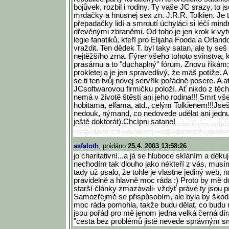
bojůvek, rozbil i rodiny. Ty vaše JC srazy, to j
mrdačky a hnusnej sex zn. J.R.R. Tolkien. Je t
přepadačky lidí a smrdutí úchyláci si léčí mind
dřevěnými zbraněmi. Od toho je jen krok k vy
legie fanatiků, kteří pro Elijaha Fooda a Orla
vraždit. Ten dědek T. byl taky satan, ale ty seš
nejtěžšího zrna. Fýrer všeho tohoto svinstva, k
prasárnu a to "duchaplný" fórum. Znovu říkám
prokletej a je jen spravedlivý, že máš potíže. A 
se ti ten tvůj novej servřík pořádně posere. A ať 
JCsoftwarovou firmičku položí. Ať nikdo z těc
nemá v životě štěstí ani jeho rodina!!! Smrt v
hobitama, elfama, atd., celým Tolkienem!!!Jse
nedouk, nýmand, co nedovede udělat ani jedn
ještě doktorát).Chcípni satane!
asfaloth
, poidáno
25.4. 2003 13:58:26
jo charitativní...a já se hluboce skláním a déku
nechodím tak dlouho jako nékteří z vás, mus
tady už psalo, že tohle je vlastne jediný web, 
pravidelně a hlavně moc ráda :) Proto by mě 
starší články zmazávali- vždyť právé ty jsou
Samozřejmě se přispůsobím, ale byla by škoda
moc ráda pomohla, takže budu dělat, co budu m
jsou pořád pro mě jenom jedna velká černá díra
"cesta bez problémů jistě nevede správným směr