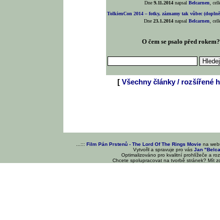
Dne
9.11.2014
napsal
Belcarnen
, ce
TolkienCon 2014 – fotky, záznamy tak vůbec (doplněn
Dne
23.1.2014
napsal
Belcarnen
, ce
O čem se psalo před rokem
[
Všechny články / rozšířené h
...:::
Film Pán Prstenů - The Lord Of The Rings Movie
na we
Vytvořil a spravuje pro vás
Jan "Belc
Optimalizováno pro kvalitní prohlížeče a ro
Chcete spolupracovat na tvorbě stránek? Mít 