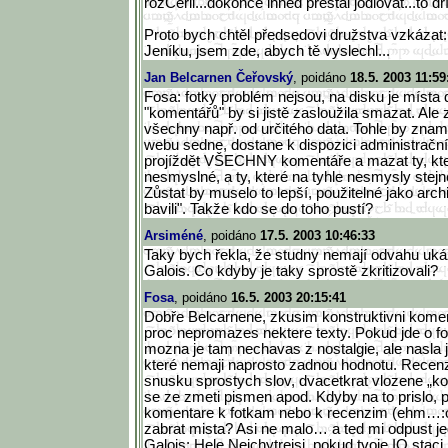
rozČeřil...dokonce ihned přestal jódlovat...to dř
Proto bych chtěl předsedovi družstva vzkázat:
Jeníku, jsem zde, abych tě vyslechl...
Jan Belcarnen Čeřovský
, poidáno
18.5. 2003 11:59
Fosa: fotky problém nejsou, na disku je místa 
"komentářů" by si jistě zasloužila smazat. Ale 
všechny např. od určitého data. Tohle by znam
webu sedne, dostane k dispozici administrační
projíždět VŠECHNY komentáře a mazat ty, kte
nesmyslné, a ty, které na tyhle nesmysly stejn
Zůstat by muselo to lepší, použitelné jako arch
bavili". Takže kdo se do toho pustí?
Arsiméné
, poidáno
17.5. 2003 10:46:33
Taky bych řekla, že studny nemají odvahu ukáz
Galois. Co kdyby je taky sprostě zkritizovali?
Fosa
, poidáno
16.5. 2003 20:15:41
Dobře Belcarnene, zkusim konstruktivni kome
proc nepromazes nektere texty. Pokud jde o fot
mozna je tam nechavas z nostalgie, ale nasla 
které nemaji naprosto zadnou hodnotu. Recenze
snusku sprostych slov, dvacetkrat vlozene „ko
se ze zmeti pismen apod. Kdyby na to prislo, p
komentare k fotkam nebo k recenzim (ehm…:o
zabrat mista? Asi ne malo… a ted mi odpust j
Galois: Hele Nejchytrejsi, pokud tvoje IQ staci