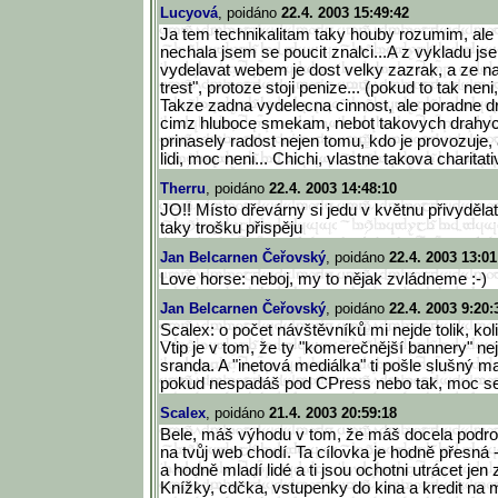
Lucyová
, poidáno
22.4. 2003 15:49:42
Ja tem technikalitam taky houby rozumim, ale 
nechala jsem se poucit znalci...A z vykladu js
vydelavat webem je dost velky zazrak, a ze na
trest", protoze stoji penize... (pokud to tak neni
Takze zadna vydelecna cinnost, ale poradne d
cimz hluboce smekam, nebot takovych drahych
prinasely radost nejen tomu, kdo je provozuje, 
lidi, moc neni... Chichi, vlastne takova charitativ
Therru
, poidáno
22.4. 2003 14:48:10
JO!! Místo dřevárny si jedu v květnu přivyděla
taky trošku přispěju
Jan Belcarnen Čeřovský
, poidáno
22.4. 2003 13:01
Love horse: neboj, my to nějak zvládneme :-)
Jan Belcarnen Čeřovský
, poidáno
22.4. 2003 9:20:
Scalex: o počet návštěvníků mi nejde tolik, ko
Vtip je v tom, že ty "komerečnější bannery" n
sranda. A "inetová mediálka" ti pošle slušný ma
pokud nespadáš pod CPress nebo tak, moc se 
Scalex
, poidáno
21.4. 2003 20:59:18
Bele, máš výhodu v tom, že máš docela podr
na tvůj web chodí. Ta cílovka je hodně přesná -
a hodně mladí lidé a ti jsou ochotni utrácet jen 
Knížky, cdčka, vstupenky do kina a kredit na m