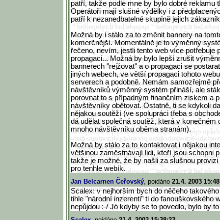
patří, takže podle mne by bylo dobré reklamu t
Operátoři mají slušné výdělky i z předplacenýc
patří k nezanedbatelné skupině jejich zákazník
Možná by i stálo za to změnit bannery na tom
komerčnější. Momentálně je to výměnný systé
řečeno, nevím, jestli tento web více potřebuje
propagaci... Možná by bylo lepší zrušit výmě
bannerech "rejžovat" a o propagaci se postarat 
jiných webech, ve větší propagaci tohoto web
serverech a podobně. Nemám samozřejmě pře
návštěvníků výměnný systém přináší, ale stál
porovnat to s případným finančním ziskem a p
návštěvníky obětovat. Ostatně, ti se kdykoli d
nějakou soutěží (ve spolupráci třeba s obch
dá udělat společná soutěž, která v konečném 
mnoho návštěvníku oběma stranám).
Možná by stálo za to kontaktovat i nějakou inte
většinou zaměstnávají lidi, kteří jsou schopni
takže je možné, že by našli za slušnou provizi 
pro tenhle webík.
Jan Belcarnen Čeřovský
, poidáno
21.4. 2003 15:48
Scalex: v nejhorším bych do něčeho takového š
tihle "národní inzerenti" ti do fanouškovskéh
nepůjdou :-/ Jó kdyby se to povedlo, bylo by to f
Scalex
, poidáno
21.4. 2003 15:38:23