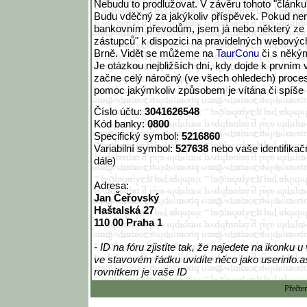
Nebudu to prodlužovat. V závěru tohoto "článku"
Budu vděčný za jakýkoliv příspěvek. Pokud ne
bankovním převodům, jsem já nebo některý ze
zástupců" k dispozici na pravidelných webovýc
Brně. Vidět se můžeme na
TaurConu
či s něký
Je otázkou nejbližších dní, kdy dojde k prvním
začne celý náročný (ve všech ohledech) proce
pomoc jakýmkoliv způsobem je vítána či spíše n
Číslo účtu:
3041626548
Kód banky:
0800
Specifický symbol:
5216860
Variabilní symbol:
527638
nebo vaše identifikační
dále)
Adresa:
Jan Čeřovský
Haštalská 27
110 00 Praha 1
- ID na fóru zjistíte tak, že najedete na ikonku
ve stavovém řádku uvidíte něco jako userinfo.as
rovnítkem je vaše ID
Přečte