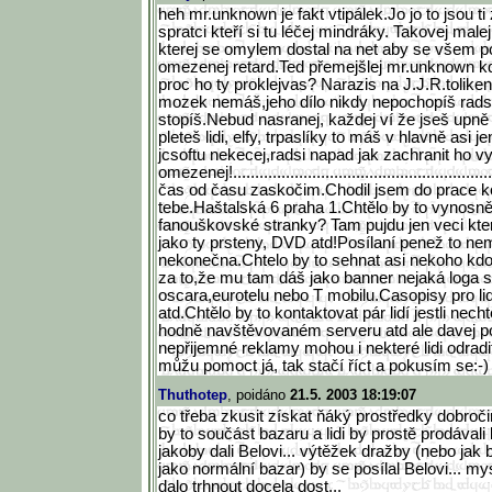
heh mr.unknown je fakt vtipálek.Jo jo to jsou 
spratci kteří si tu léčej mindráky. Takovej male
kterej se omylem dostal na net aby se všem po
omezenej retard.Ted přemejšlej mr.unknown kd
proc ho ty proklejvas? Narazis na J.J.R.toliken
mozek nemáš,jeho dílo nikdy nepochopíš radsi
stopíš.Nebud nasranej, každej ví že jseš upně 
pleteš lidi, elfy, trpaslíky to máš v hlavně asi
jcsoftu nekecej,radsi napad jak zachranit ho vy
omezenej!.....................
..............................
......
čas od času zaskočim.Chodil jsem do prace 
tebe.Haštalská 6 praha 1.Chtělo by to vynosně
fanouškovské stranky? Tam pujdu jen veci kt
jako ty prsteny, DVD atd!Posílaní penež to ne
nekonečna.Chtelo by to sehnat asi nekoho kdo
za to,že mu tam dáš jako banner nejaká loga
oscara,eurotelu nebo T mobilu.Casopisy pro lidi
atd.Chtělo by to kontaktovat pár lidí jestli nech
hodně navštěvovaném serveru atd ale davej p
nepřijemné reklamy mohou i nekteré lidi odradit!J
můžu pomoct já, tak stačí říct a pokusím se:-)
Thuthotep
, poidáno
21.5. 2003 18:19:07
co třeba zkusit získat ňáký prostředky dobro
by to součást bazaru a lidi by prostě prodávali
jakoby dali Belovi... výtěžek dražby (nebo jak b
jako normální bazar) by se posílal Belovi... my
dalo trhnout docela dost...