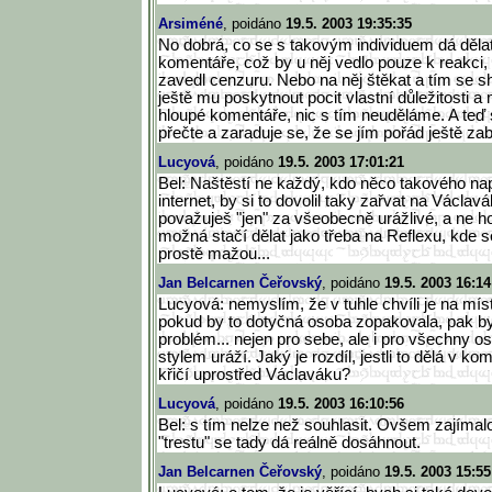
Arsiméné
, poidáno
19.5. 2003 19:35:35
No dobrá, co se s takovým individuem dá děl
komentáře, což by u něj vedlo pouze k reakci
zavedl cenzuru. Nebo na něj štěkat a tím se sh
ještě mu poskytnout pocit vlastní důležitosti a
hloupé komentáře, nic s tím neuděláme. A teď
přečte a zaraduje se, že se jím pořád ještě z
Lucyová
, poidáno
19.5. 2003 17:01:21
Bel: Naštěstí ne každý, kdo něco takového n
internet, by si to dovolil taky zařvat na Václav
považuješ "jen" za všeobecně urážlivé, a ne ho
možná stačí dělat jako třeba na Reflexu, kde s
prostě mažou...
Jan Belcarnen Čeřovský
, poidáno
19.5. 2003 16:14
Lucyová: nemyslím, že v tuhle chvíli je na míst
pokud by to dotyčná osoba zopakovala, pak by
problém... nejen pro sebe, ale i pro všechny ost
stylem uráží. Jaký je rozdíl, jestli to dělá v k
křičí uprostřed Václaváku?
Lucyová
, poidáno
19.5. 2003 16:10:56
Bel: s tím nelze než souhlasit. Ovšem zajímal
"trestu" se tady dá reálně dosáhnout.
Jan Belcarnen Čeřovský
, poidáno
19.5. 2003 15:55