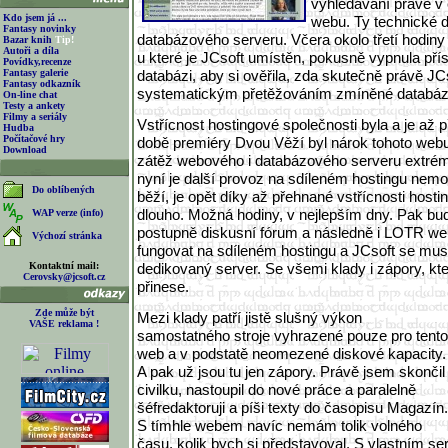
vyhledávání právě v
Kdo jsem já ...
webu. Ty technické 
Fantasy novinky
databázového serveru. Včera okolo třetí hodiny
Bazar knih
Tip!
Autoři a díla
u které je JCsoft umístěn, pokusně vypnula př
Povídky,recenze
Fantasy galerie
databázi, aby si ověřila, zda skutečně právě JCs
Fantasy odkazník
systematickým přetěžováním zmíněné databáze.
On-line chat
Testy a ankety
Filmy a seriály
Vstřícnost hostingové společnosti byla a je až p
Hudba
Počítačové hry
době premiéry Dvou Věží byl nárok tohoto web
Download
zátěž webového i databázového serveru extrémn
nyní je další provoz na sdíleném hostingu nem
Do oblíbených
běží, je opět díky až přehnané vstřícnosti hosti
dlouho. Možná hodiny, v nejlepším dny. Pak bu
WAP verze (info)
postupně diskusní fórum a následně i LOTR web
Výchozí stránka
fungovat na sdíleném hostingu a JCsoft se musí
Kontaktní mail:
dedikovaný server. Se všemi klady i zápory, kte
Cerovsky@jcsoft.cz
přinese.
Zde může být
Mezi klady patří jistě slušný výkon
VAŠE reklama !
samostatného stroje vyhrazené pouze pro tento
web a v podstatě neomezené diskové kapacity.
A pak už jsou tu jen zápory. Právě jsem skončil
civilku, nastoupil do nové práce a paralelně
šéfredaktoruji a píši texty do časopisu Magazín.
S tímhle webem navíc nemám tolik volného
času, kolik bych si představoval. S vlastním se