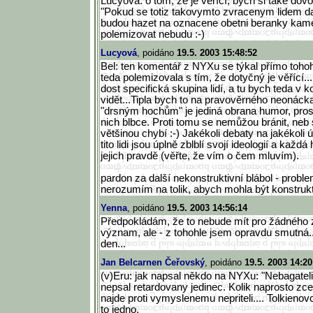
Lucyová: o tom, že je věřící, bych si také dovol
"Pokud se totiz takovymto zvracenym lidem da 
budou hazet na oznacene obetni beranky kame
polemizovat nebudu :-)
Lucyová
, poidáno
19.5. 2003 15:48:52
Bel: ten komentář z NYXu se týkal přímo toho
teda polemizovala s tím, že dotyčný je věřící.
dost specifická skupina lidí, a tu bych teda v k
vidět...Tipla bych to na pravověrného neonáck
"drsným hochům" je jediná obrana humor, prostě
nich blbce. Proti tomu se nemůžou bránit, neb
většinou chybí :-) Jakékoli debaty na jakékoli 
tito lidi jsou úplně zblblí svojí ideologií a každá
jejich pravdě (věřte, že vím o čem mluvím).
pardon za další nekonstruktivní blábol - prob
nerozumím na tolik, abych mohla být konstrukti
Yenna
, poidáno
19.5. 2003 14:56:14
Předpokládám, že to nebude mít pro žádného
význam, ale - z tohohle jsem opravdu smutná.
den...
Jan Belcarnen Čeřovský
, poidáno
19.5. 2003 14:20
(v)Eru: jak napsal někdo na NYXu: "Nebagateli
nepsal retardovany jedinec. Kolik naprosto zce
najde proti vymyslenemu nepriteli.... Tolkienovci
to jedno.