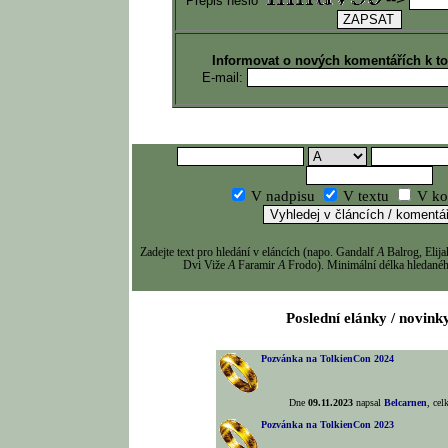
Přepiš heslo
Informovat o nových komentářích k t
E-mail:
V nadpisu
V textu
V ko
Zadejte text pro hledání v eláncích (napo. Gandalf
A
Balrog, Eli
Dvi Viže
A
Faramir
A
Frodo). Minimální délka hledaného
Poslední elánky / novink
Pozvánka na TolkienCon 2024
Dne
09.11.2023
napsal
Belcarnen
, ce
Pozvánka na TolkienCon 2023