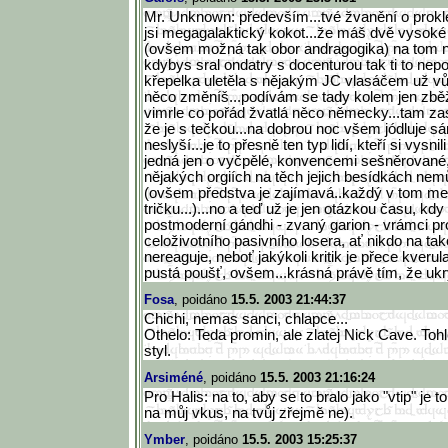
Mr. Unknown: především...tvé žvanění o prokle
jsi megagalaktický kokot...že máš dvě vysoké 
(ovšem možná tak obor andragogika) na tom n
kdybys sral ondatry s docenturou tak ti to nepo
křepelka uletěla s nějakým JC vlasáčem už 
něco změníš...podívám se tady kolem jen zbě
vimrle co pořád žvatlá něco německy...tam zas
že je s tečkou...na dobrou noc všem jódluje sám
neslyší...je to přesně ten typ lidí, kteří si vysnil
jedná jen o vyčpělé, konvencemi sešněrované, i
nějakých orgiích na těch jejich besídkách nemů
(ovšem předstva je zajímavá..každý v tom m
tričku...)...no a teď už je jen otázkou času, kdy
postmoderní gándhi - zvaný garion - vrámci p
celoživotního pasivního losera, ať nikdo na ta
nereaguje, neboť jakýkoli kritik je přece kverula
pustá poušť, ovšem...krásná právě tím, že ukr
Fosa
, poidáno
15.5. 2003 21:44:37
Chichi, nemas sanci, chlapce...
Othelo: Teda promin, ale zlatej Nick Cave. Toh
styl.
Arsiméné
, poidáno
15.5. 2003 21:16:24
Pro Halis: na to, aby se to bralo jako "vtip" je to
na můj vkus, na tvůj zřejmě ne).
Ymber
, poidáno
15.5. 2003 15:25:37