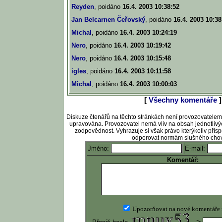
Reyden
, poidáno
16.4. 2003 10:38:52
Jan Belcarnen Čeřovský
, poidáno
16.4. 2003 10:38
Michal
, poidáno
16.4. 2003 10:24:19
Nero
, poidáno
16.4. 2003 10:19:42
Nero
, poidáno
16.4. 2003 10:15:48
igles
, poidáno
16.4. 2003 10:11:58
Michal
, poidáno
16.4. 2003 10:00:03
[
Všechny komentáře
]
Diskuze čtenářů na těchto stránkách není provozovatele
upravována. Provozovatel nemá vliv na obsah jednotlivý
zodpovědnost. Vyhrazuje si však právo kterýkoliv pří
odporovat normám slušného chov
Jméno:
E-mail:
Komentář:
Upozorňovat na nové komentáře
-->