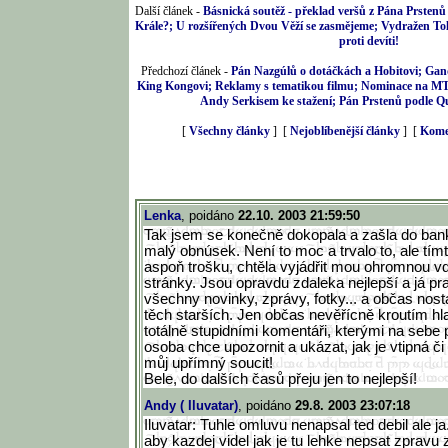
Další článek -
Básnická soutěž - překlad veršů z Pána Prstenů
Krále?; U rozšířených Dvou Věží se zasmějeme; Vydražen To
proti devíti!
Předchozí článek -
Pán Nazgúlů o dotáčkách a Hobitovi; Gan
King Kongovi; Reklamy s tematikou filmu; Nominace na M
Andy Serkisem ke stažení; Pán Prstenů podle Q
[
Všechny články
] [
Nejoblíbenější články
] [
Kome
Lenka
, poidáno
22.10. 2003 21:59:50
Tak jsem se konečně dokopala a zašla do ban
malý obnúsek. Není to moc a trvalo to, ale tí
aspoň trošku, chtěla vyjádřit mou ohromnou vd
stránky. Jsou opravdu zdaleka nejlepší a já pr
všechny novinky, zprávy, fotky... a občas nost
těch starších. Jen občas nevěřícně kroutím h
totálně stupidními komentáři, kterými na seb
osoba chce upozornit a ukázat, jak je vtipná či 
můj upřímný soucit!
Bele, do dalších časů přeju jen to nejlepší!
Andy ( Iluvatar)
, poidáno
29.8. 2003 23:07:18
Iluvatar: Tuhle omluvu nenapsal ted debil ale j
aby kazdej videl jak je tu lehke nepsat zpravu