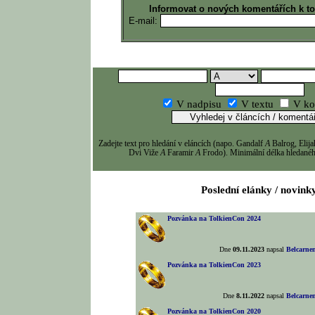
Informovat o nových komentářích k t
E-mail:
V nadpisu
V textu
V ko
Zadejte text pro hledání v eláncích (napo. Gandalf
A
Balrog, Eli
Dvi Viže
A
Faramir
A
Frodo). Minimální délka hledaného
Poslední elánky / novink
Pozvánka na TolkienCon 2024
Dne
09.11.2023
napsal
Belcarne
Pozvánka na TolkienCon 2023
Dne
8.11.2022
napsal
Belcarne
Pozvánka na TolkienCon 2020