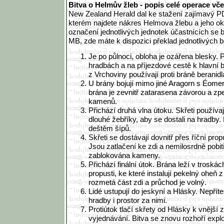
Bitva o Helmův žleb - popis celé operace vč
New Zealand Herald dal ke stažení zajímavý 
kterém najdete nákres Helmova žlebu a jeho oko
označení jednotlivých jednotek účastnících se 
MB, zde máte k dispozici překlad jednotlivých b
Je po půlnoci, obloha je ozářena blesky. P
hradbách a na příjezdové cestě k hlavní b
z Vrchoviny používají proti bráně beranidl
U brány bojují mimo jiné Aragorn s Éomere
brána je zevnitř zatarasena závorou a 
kamenů.
Přichází druhá vlna útoku. Skřeti používa
dlouhé žebříky, aby se dostali na hradby.
deštěm šípů.
Skřeti se dostávají dovnitř přes říční propu
Jsou zatlačení ke zdi a nemilosrdně pobiti
zablokována kameny.
Přichází finální útok. Brána leží v troskách
propusti, ke které instalují pekelný oheň
rozmetá část zdi a průchod je volný.
Lidé ustupují do jeskyní a Hlásky. Nepřít
hradby i prostor za nimi.
Protiútok tlačí skřety od Hlásky k vnější 
vyjednávání. Bitva se znovu rozhoří expl