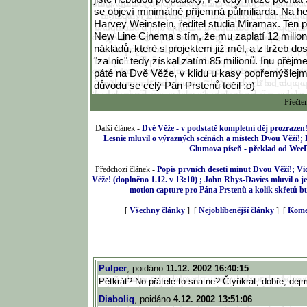
se objeví minimálně příjemná půlmiliarda. Na hez
Harvey Weinstein, ředitel studia Miramax. Ten
New Line Cinema s tím, že mu zaplatí 12 milio
nákladů, které s projektem již měl, a z tržeb d
"za nic" tedy získal zatím 85 milionů. Inu přejm
páté na Dvě Věže, v klidu u kasy popřemýšlejm
důvodu se celý Pán Prstenů točil :o)
Přečte
Další článek -
Dvě Věže - v podstatě kompletní děj prozraz
Lesnie mluvil o výrazných scénách a místech Dvou Věží!;
Glumova píseň - překlad od Wee
Předchozí článek -
Popis prvních deseti minut Dvou Věží!; Vid
Věže! (doplněno 1.12. v 13:10) ; John Rhys-Davies mluvil o je
motion capture pro Pána Prstenů a kolik skřetů b
[
Všechny články
] [
Nejoblíbenější články
] [
Kome
Pulper
, poidáno
11.12. 2002 16:40:15
Pětkrát? No přátelé to sna ne? Čtyřikrát, dobře, dej
Diaboliq
, poidáno
4.12. 2002 13:51:06