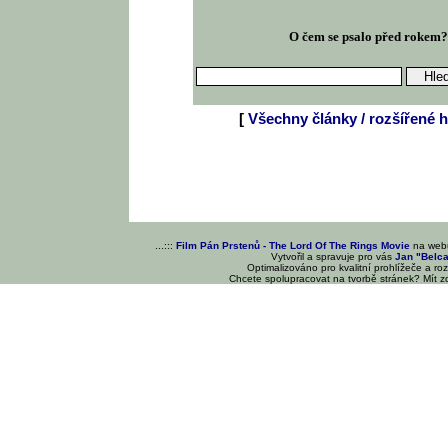
O čem se psalo před rokem
[
Všechny články / rozšířené h
...:::
Film Pán Prstenů - The Lord Of The Rings Movie
na we
Vytvořil a spravuje pro vás
Jan "Belc
Optimalizováno pro kvalitní prohlížeče a ro
Chcete spolupracovat na tvorbě stránek? Mít 