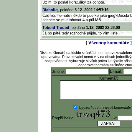
Uz mi to poslal kdrat,diky za ochotu.
Diaboliq
, poidáno
3.12. 2002 14:53:16
Čau lidi, nemáte někdo to pdefko jako jpeg?Docela b
nechce se mi stahovat 4 a půl MB
Tobold Troubil
, poidáno
1.12. 2002 22:38:00
Já po páté tedy rozhodně půjdu, to vím jistě.
[
Všechny komentáře
]
Diskuze čtenářů na těchto stránkách není provozovatele
upravována. Provozovatel nemá vliv na obsah jednotlivý
zodpovědnost. Vyhrazuje si však právo kterýkoliv pří
odporovat normám slušného chov
Jméno:
E-mail:
Komentář:
Upozorňovat na nové komentáře
-->
Přepiš heslo