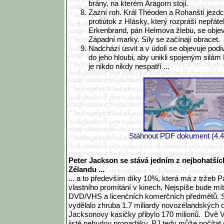
brány, na kterém Aragorn stojí.
Zazní roh. Král Théoden a Rohanští jezd
protiútok z Hlásky, který rozpráší nepřáte
Erkenbrand, pán Helmova žlebu, se objev
Západní marky. Síly se začínají obracet.
Nadchází úsvit a v údolí se objevuje podiv
do jeho hloubi, aby unikli spojeným silám
je nikdo nikdy nespatří ...
Stáhnout PDF dokument (4.
Peter Jackson se stává jedním z nejbohatší
Zélandu ...
... a to především díky 10%, která má z tržeb P
vlastního promítání v kinech. Nejspíše bude mít
DVD/VHS a licenčních komerčních předmětů. S
vydělalo zhruba 1.7 miliardy novozélandských d
Jacksonovy kasičky přibylo 170 milionů. Dvě V
jistě nebudou propadáky, PJ tedy může počítat s