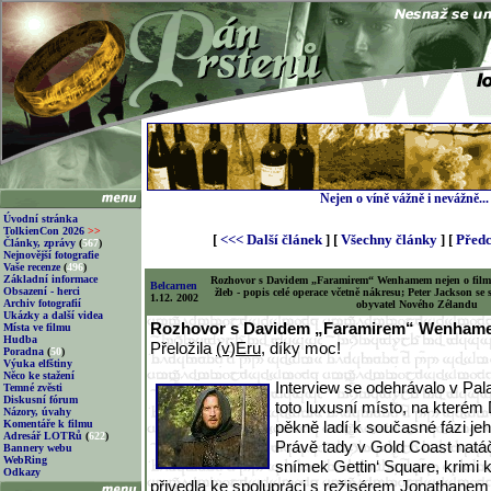
Nejen o víně vážně i nevážně...
Úvodní stránka
TolkienCon 2026
>>
[
<<< Další článek
] [
Všechny články
] [
Předc
Články, zprávy
(
567
)
Nejnovější fotografie
Vaše recenze
(
496
)
Základní informace
Rozhovor s Davidem „Faramirem“ Wenhamem nejen o film
Belcarnen
Obsazení - herci
žleb - popis celé operace včetně nákresu; Peter Jackson se
1.12. 2002
Archiv fotografií
obyvatel Nového Zélandu
Ukázky a další videa
Rozhovor s Davidem „Faramirem“ Wenham
Místa ve filmu
Hudba
Přeložila
(v)Eru
, díky moc!
Poradna
(
50
)
Výuka elfštiny
Něco ke stažení
Interview se odehrávalo v Pa
Temné zvěsti
Diskusní fórum
toto luxusní místo, na kterém 
Názory, úvahy
Komentáře k filmu
pěkně ladí k současné fázi je
Adresář LOTRů
(
622
)
Právě tady v Gold Coast natá
Bannery webu
WebRing
snímek Gettin‘ Square, krimi 
Odkazy
přivedla ke spolupráci s režisérem Jonathanem 