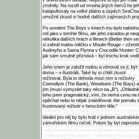
změnily. Na rozdíl od mnoha jiných herců ho jeho
katapultovaly na velké plátno a úspěch SeaCh
umožnil zkusit si hodně dalších zajímavých pro
Po uvedení The Boys v kinech mu bylo nabíd
rolí jako v tomhle filmu, ale jeho zásadou je ne
několika dalších hrách a filmech (Better then s
si zahrál malou roličku v Moulin Rouge – zženšt
Audreyho a Sama Flynna v Crocodile Hunter: Co
jak sám smutně přiznává – byl trochu krok vedl
Jeho snem je založit rodinu a věnovat se jí, být 
doma – v Austrálii. Také by si chtěl zkusit
režírovat. Byla to dohoda mezi ním a režiséry
Connollym (The Bank), Woodsem (The Boys) a
jím (musí vymyslet taky něco na „B“). „Ohledně
toho jsem pragmatický, vím, že nemá cenu na 
spěchat nebo to nějak znásilňovat. Ale pomalu
frustrovaný režisér v hereckém těle.“
Ideální pro něj by bylo hrát v jednom australs
zámořském filmu ročně. Potom by byl naprosto