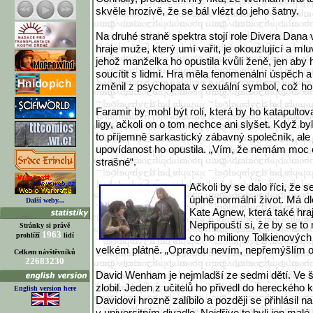
skvěle hrozivě, že se bál vlézt do jeho šatny.
Na druhé straně spektra stojí role Divera Dan
hraje muže, který umí vařit, je okouzlující a mlu
jehož manželka ho opustila kvůli ženě, jen aby 
soucítit s lidmi. Hra měla fenomenální úspěch
změnil z psychopata v sexuální symbol, což h
Faramir by mohl být rolí, která by ho katapultov
ligy, ačkoli on o tom nechce ani slyšet. Když byl
to příjemně sarkastický zábavný společník, ale 
upovídanost ho opustila. „Vím, že nemám moc c
strašné“.
Ačkoli by se dalo říci, že 
úplně normální život. Má d
Další weby...
Kate Agnew, která také hraj
Nepřipouští si, že by se to
Stránky si právě
1963
prohlíží
lidí
co ho miliony Tolkienových
velkém plátně. „Opravdu nevím, nepřemýšlím o 
Celkem návštěvníků
22683230
David Wenham je nejmladší ze sedmi dětí. Ve 
zlobil. Jeden z učitelů ho přivedl do hereckého 
English version here
Davidovi hrozně zalíbilo a později se přihlásil na
v universitním divadle. Nejdříve to byli jen malé 