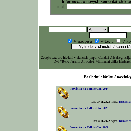
Informovat o nových komentářích k t
E-mail:
V nadpisu
V textu
V ko
Zadejte text pro hledání v eláncích (napo. Gandalf
A
Balrog, Eli
Dvi Viže
A
Faramir
A
Frodo). Minimální délka hledaného
Poslední elánky / novink
Pozvánka na TolkienCon 2024
Dne
09.11.2023
napsal
Belcarne
Pozvánka na TolkienCon 2023
Dne
8.11.2022
napsal
Belcarne
Pozvánka na TolkienCon 2020