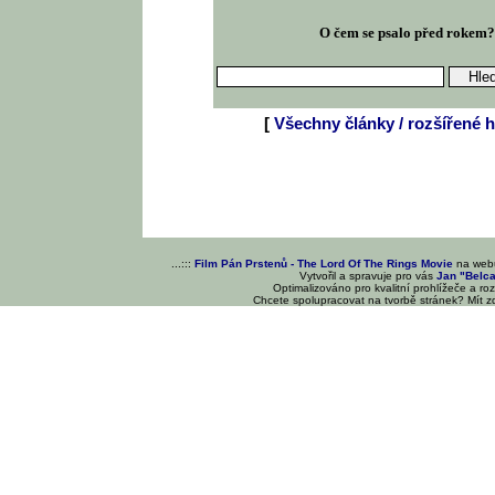
O čem se psalo před rokem
[
Všechny články / rozšířené h
...:::
Film Pán Prstenů - The Lord Of The Rings Movie
na we
Vytvořil a spravuje pro vás
Jan "Belc
Optimalizováno pro kvalitní prohlížeče a ro
Chcete spolupracovat na tvorbě stránek? Mít 