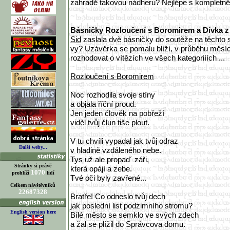
zahradě takovou nádheru? Nejlépe s kompletně 
Básničky Rozloučení s Boromirem a Dívka 
Sid
zaslala dvě básničky do soutěže na těchto s
vy? Uzávěrka se pomalu blíží, v průběhu měsíc
rozhodovat o vítězích ve všech kategoriíích ...
Rozloučení s Boromirem
Noc rozhodila svoje stíny
a objala říční proud.
Jen jeden člověk na pobřeží
viděl tvůj člun tiše plout.
V tu chvíli vypadal jak tvůj odraz
Další weby...
v hladině vzdáleného nebe.
Tys už ale propad´ záři,
Stránky si právě
která opájí a zebe.
1070
prohlíží
lidí
Tvé oči byly zavřené...
Celkem návštěvníků
22687328
Bratře! Co odneslo tvůj dech
jak poslední list podzimního stromu?
English version here
Bílé město se semklo ve svých zdech
a žal se plížil do Správcova domu.