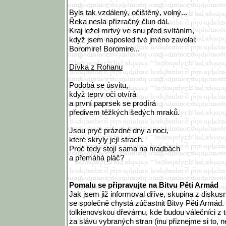
Byls tak vzdálený, očištěný, volný...
Řeka nesla přízračný člun dál.
Kraj ležel mrtvý ve snu před svítáním,
když jsem naposled tvé jméno zavolal:
Boromire! Boromire...
Dívka z Rohanu
Podobá se úsvitu,
když teprv oči otvírá
a první paprsek se prodírá
předivem těžkých šedých mraků.
Jsou pryč prázdné dny a noci,
které skryly její strach.
Proč tedy stojí sama na hradbách
a přemáhá pláč?
Pomalu se připravujte na Bitvu Pěti Armád
Jak jsem již informoval dříve, skupina z diskus
se společně chystá zúčastnit Bitvy Pěti Armád. 
tolkienovskou dřevárnu, kde budou válečníci z 
za slávu vybraných stran (inu přiznejme si to,