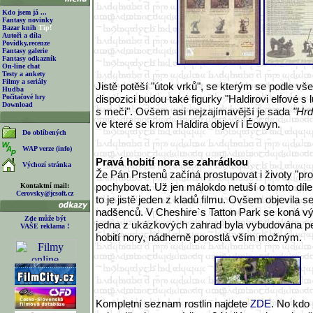
Kdo jsem já ...
Fantasy novinky
Bazar knih
Tip!
Autoři a díla
Povídky,recenze
Fantasy galerie
Fantasy odkazník
On-line chat
Testy a ankety
Filmy a seriály
Jistě potěší "útok vrků", se kterým se podle vš
Hudba
Počítačové hry
dispozici budou také figurky "Haldirovi elfové s l
Download
s meči". Ovšem asi nejzajímavější je sada
"Hrd
ve které se krom Haldira objeví i Éowyn.
Do oblíbených
WAP verze (info)
Pravá hobití nora se zahrádkou
Výchozí stránka
Že Pán Prstenů začíná prostupovat i životy "pro
pochybovat. Už jen málokdo netuší o tomto díle
Kontaktní mail:
Cerovsky@jcsoft.cz
to je jistě jeden z kladů filmu. Ovšem objevila s
nadšenců. V Cheshire`s Tatton Park se koná výs
Zde může být
jedna z ukázkových zahrad byla vybudována per
VAŠE reklama !
hobití nory, nádherně porostlá vším možným.
Kompletní seznam rostlin najdete
ZDE
. No kdo 