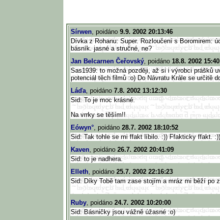
Sírwen
, poidáno
9.9. 2002 20:13:46
Dívka z Rohanu: Super. Rozloučení s Boromirem: úc
básník. jasné a stručné, ne?
Jan Belcarnen Čeřovský
, poidáno
18.8. 2002 15:40
Sas1939: to možná později, až si i výrobci prášků 
potenciál těch filmů :o) Do Návratu Krále se určitě d
Láďa
, poidáno
7.8. 2002 13:12:30
Sid: To je moc krásné.
Na vrrky se těším!!
Eówyn°
, poidáno
28.7. 2002 18:10:52
Sid: Tak tohle se mi ffakt líbilo. :)) Ffakticky ffakt. :)
Kaven
, poidáno
26.7. 2002 20:41:09
Sid: to je nadhera.
Elleth
, poidáno
25.7. 2002 22:16:23
Sid: Díky Tobě tam zase stojím a mráz mi běží po 
Ruby
, poidáno
24.7. 2002 10:20:00
Sid: Básničky jsou vážně úžasné :o)