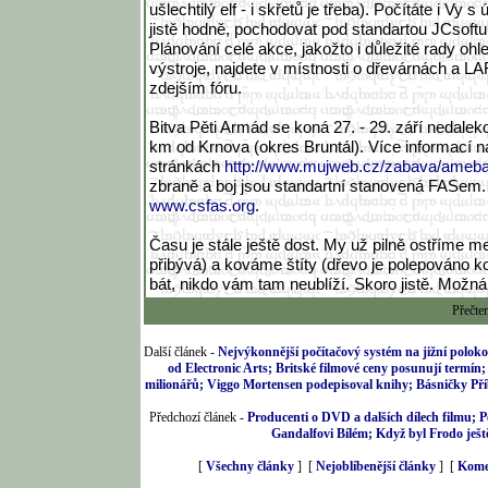
ušlechtilý elf - i skřetů je třeba). Počítáte i Vy 
jistě hodně, pochodovat pod standartou JCsoft
Plánování celé akce, jakožto i důležité rady ohl
výstroje, najdete v místnosti o dřevárnách a 
zdejším fóru.
Bitva Pěti Armád se koná 27. - 29. září nedalek
km od Krnova (okres Bruntál). Více informací na
stránkách
http://www.mujweb.cz/zabava/ameb
zbraně a boj jsou standartní stanovená FASem. 
www.csfas.org
.
Času je stále ještě dost. My už pilně ostříme 
přibývá) a kováme štíty (dřevo je polepováno 
bát, nikdo vám tam neublíží. Skoro jistě. Možná .
Přečte
Další článek -
Nejvýkonnější počítačový systém na jižní poloko
od Electronic Arts; Britské filmové ceny posunují termín
milionářů; Viggo Mortensen podepisoval knihy; Básničky Př
Předchozí článek -
Producenti o DVD a dalších dílech filmu; 
Gandalfovi Bílém; Když byl Frodo ještě
[
Všechny články
] [
Nejoblíbenější články
] [
Kome