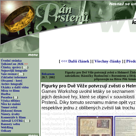
Úvodní stránka
[
<<< Další článek
] [
Všechny články
] [
Předc
TolkienCon 2026
>>
Články, zprávy
(
567
)
Nejnovější fotografie
Figurky pro Dvě Věže potvrzují zvěsti o Helmově Žleb
Vaše recenze
(
496
)
Belcarnen
zahrádkou; Básničky Rozloučení s Boromirem a Dívk
Základní informace
20.7. 2002
připravujte na Bitvu Pěti Armá
Obsazení - herci
Archiv fotografií
Figurky pro Dvě Věže potvrzují zvěsti o Hel
Ukázky a další videa
Games Workshop uvolnil letáky se seznamem f
Místa ve filmu
Hudba
jejich deskové hry, které se objeví v souvislos
Poradna
(
50
)
Výuka elfštiny
Prstenů. Díky tomuto seznamu máme opět vyzr
Něco ke stažení
respektive jednu z oblíbených zvěstí tak trochu 
Temné zvěsti
Diskusní fórum
Názory, úvahy
Komentáře k filmu
Adresář LOTRů
(
622
)
Bannery webu
WebRing
Odkazy