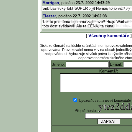
Morrigan
, poidáno
23.7. 2002 14:43:29
Sid: basnicky fakt SUPER :-))) Nemas toho vic? :-)
Eleazar
, poidáno
22.7. 2002 14:02:08
Tak to je s těma figurama zajímavé!! Hraju Warham
toto dost zvědavý!! Ale ta CENA, ta cena...
[
Všechny komentáře
]
Diskuze čtenářů na těchto stránkách není provozovatele
upravována. Provozovatel nemá vliv na obsah jednotlivý
zodpovědnost. Vyhrazuje si však právo kterýkoliv pří
odporovat normám slušného chov
Jméno:
E-mail:
Komentář:
Upozorňovat na nové komentáře
Přepiš heslo