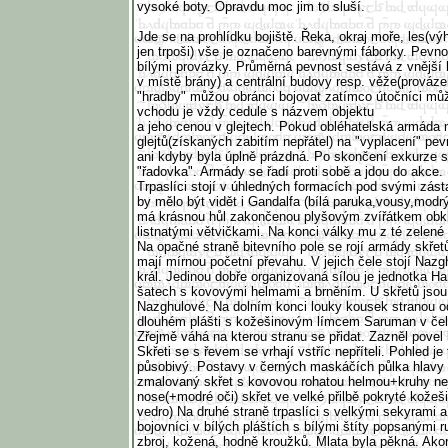
vysoké boty. Opravdu moc jim to sluší.
Jde se na prohlídku bojiště. Řeka, okraj moře, les(výh
jen trpoši) vše je označeno barevnými fáborky. Pevnos
bílými provázky. Průměrná pevnost sestává z vnější
v místě brány) a centrální budovy resp. věže(prováze
"hradby" můžou obránci bojovat zatímco útočníci mů
vchodu je vždy cedule s názvem objektu
a jeho cenou v glejtech. Pokud obléhatelská armáda
glejtů(získaných zabitím nepřátel) na "vyplacení" pev
ani kdyby byla úplně prázdná. Po skončení exkurze s
"řadovka". Armády se řadí proti sobě a jdou do akce.
Trpaslíci stojí v úhledných formacích pod svými zás
by mělo být vidět i Gandalfa (bílá paruka,vousy,modr
má krásnou hůl zakončenou plyšovým zvířátkem ob
listnatými větvičkami. Na konci války mu z té zelené
Na opačné straně bitevního pole se rojí armády skřet
mají mírnou početní převahu. V jejich čele stojí Naz
král. Jedinou dobře organizovaná sílou je jednotka 
šatech s kovovými helmami a brněním. U skřetů jsou 
Nazghulové. Na dolním konci louky kousek stranou od
dlouhém plášti s kožešinovým límcem Saruman v čel
Zřejmě váhá na kterou stranu se přidat. Zazněl povel k
Skřeti se s řevem se vrhají vstříc nepříteli. Pohled je
působivý. Postavy v černých maskáčích půlka hlavy 
zmalovaný skřet s kovovou rohatou helmou+kruhy neje
nose(+modré oči) skřet ve velké přilbě pokryté kože
vedro) Na druhé straně trpaslíci s velkými sekyrami 
bojovníci v bílých pláštích s bílými štíty popsanými
zbroj, kožená, hodně kroužků. Mlata byla pěkná. Ako