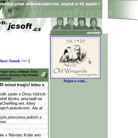
hozí článek >>>
]
trvající bitvu o Helmův Žleb?
ortáž z dřevárny Pán Prstenů
ě přišel
Nejen o víně...
5 minut trvající bitvu o
olik zpráv o Dvou Věžích.
dně blízko, prozradil na
eOneRing.net, který
jejich pravdivostí. Ale ať
byla potvrzena jedním z
irem.
ale v Návratu Krále ano.