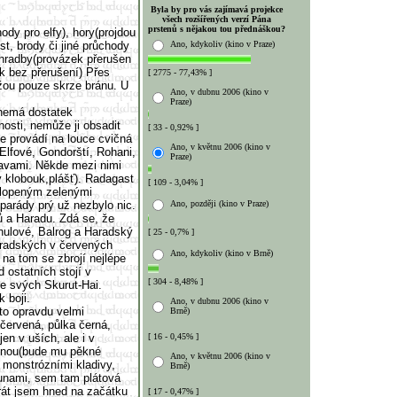
Byla by pro vás zajímavá projekce
všech rozšířených verzí Pána
prstenů s nějakou tou přednáškou?
ody pro elfy), hory(projdou
t, brody či jiné průchody
Ano, kdykoliv (kino v Praze)
 hradby(provázek přerušen
k bez přerušení) Přes
[ 2775 - 77,43% ]
žou pouze skrze bránu. U
Ano, v dubnu 2006 (kino v
Praze)
 nemá dostatek
nosti, nemůže ji obsadit
[ 33 - 0,92% ]
e provádí na louce cvičná
Ano, v květnu 2006 (kino v
 Elfové, Gondorští, Rohani,
Praze)
tavami. Někde mezi nimi
ý klobouk,plášť). Radagast
[ 109 - 3,04% ]
klopeným zelenými
 parády prý už nezbylo nic.
Ano, později (kino v Praze)
ů a Haradu. Zdá se, že
ghulové, Balrog a Haradský
[ 25 - 0,7% ]
Haradských v červených
Ano, kdykoliv (kino v Brně)
na tom se zbrojí nejlépe
 ostatních stojí v
[ 304 - 8,48% ]
e svých Skurut-Hai.
 boji.
Ano, v dubnu 2006 (kino v
 to opravdu velmi
Brně)
červená, půlka černá,
n v uších, ale i v
[ 16 - 0,45% ]
šinou(bude mu pěkné
Ano, v květnu 2006 (kino v
a monstrózními kladivy,
Brně)
 runami, sem tam plátová
rát jsem hned na začátku
[ 17 - 0,47% ]