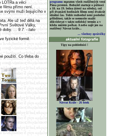
o LOTRa a věcí
programu
maraton všech rozšířených verzí
Pána prstenů. Bohužel startuje o půlnoci
e filmu přímo není.
z 18. na 19. ledna (úterý na středu), což
se svými muži bojujícího v
při dvanácti hodinách filmu není dvakrát
ideální čas. Tohle rozhodně není poslední
příležitost, takže se nemusíte snažit
ita. Ale už teď dělá na
zlikvidovat v takto nelidský termín a v
 První Světové Války,
klidu můžete počkat. A nebo zajít jen na
rozšířený Návrat krále...
é doby. ...
9.7. - tato
... všechny zprávičky
ve fyzické formě.
Tipy na pohlednici !
é použití. Co třeba do
Návrat Krále - 26 fotek