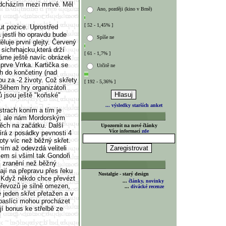
 odcházím mezi mrtvé. Měl
Ano, později (kino v Brně)
[ 52 - 1,45% ]
t pozice. Uprostřed
 jestli ho opravdu bude
Spíše ne
luje první glejty. Červený
sichrhajcku,která drží
[ 61 - 1,7% ]
váme ještě navíc obrázek
jprve Vrrka. Kartička se
Určitě ne
h do končetiny (nad
pu za -2 životy. Což skřety
[ 192 - 5,36% ]
 Během hry organizátoři
ů jsou ještě "koňské"
... výsledky starších anket
trach koním a tím je
ch, ale nám Mordorským
těch na začátku. Další
Upozornit na nové články
Více informací
zde
bírá z posádky pevnosti 4
voty víc než běžný skřet.
ím až odevzdá veliteli
sem si všiml tak Gondoři
ší zranění než běžný
ají na přepravu přes řeku
Nostalgie - starý design
 Když někdo chce převézt
...
články, novinky
převozů je silně omezen,
...
divácké recenze
e jeden skřet přetažen a v
aslíci mohou procházet
í bonus ke střelbě ze