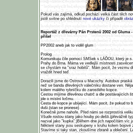
Pokud vás zajímá, odkud pochází velká část těch n
jistě svitne po shlédnutí
nové ukázky
či případě
obrá
Reportáž z dřevárny Pán Prstenů 2002 od Gluma -
přišel
PP2002 aneb jak to viděl glum
Prolog
Komunikuju čile pomocí SMSek s LÁĎOU, který je 
Prahy do Brna. Máma ve vedlejší místnosti zasvěcen
se chystám na "sraz hobitů". Mám pocit, že vezmu 
vraždit hned teď.
Dorazili jsme do Ostrova u Macochy. Autobus praská 
než se banda dřevěných válečníku dostane ven. Něja
kolem malého rybníčku do zarostlého kopce.
Cestou míjíme dřevěnou chatrč a dle postávajících 
jde o místní krčmu.
Cesta do kopce je ubíjející. Mám pocit, že pokud to 
duši.(stan se pronese)
Konečně jsme nahoře. Před námi se rozprostírá velik
Všude rostou stany jako houby po dešti.(převážně ty
nazval jako "kupka":)Během dne jich napočítám víc j
Některé stany jsou seskupeny v kruhu kolem bojové z
Stavíme si taky stan, zkoušíme zbraně a oblečení. 