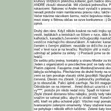
kruhový štít(60cm překližka,koberec,gum.hadice obru
ANDRE zkouší obouručák. Mě zůstává jednoručka. Pr
rukavicemi. Nakonec si Andre musí vystačit s pravou 
nevadí,protože mám namlácenou pravou ruku, takže n
Večer trávíme nácvikem šermu, noční bojovkou mlác
mezi stany s flétnou občas se ozve konkurence :-) D
zpívá.
Druhý den ráno. Když někdo koukne na naši trojku spa
vestě, teplákách a teniskách se štítem v ruce, dále
kalhotách, kanadách,červeném tričku(později maskáč
vestičce máchajícího obouručákem. A nakonec kanad
černém s černým pláštem. neustále se držícího za pra
meč v levé ruce je na levačku. Rozbíjím uhlí a mažu s
odmítají ač jedeme za skřety :-) Postavili jsme se do 
hráčů.
Do sešitu píšu jména, kontakty a stranu Mordor za k
Jeden z organizatorů si povzdechne proč se tady všic
Platím zápisné. Fasujeme znak Mordoru(červené oko
látky)a sichrhajcku. Přecházíme do druhé fronty na s
zemi se tam povaluje vlasatý skřet.(pozdější Nazghul
červená. Dávám mu zbraně. U jednoručky prohlašuje, ž
je to obouručák. Palici úplně zavrhuje. Na štít reaguje
Odvolávám se na internet... ihned diskuzi uzavírá s 
vy****, protože jim nikdo nedal míry. Spadl mi kámen 
Zbylé zbraně dostanou bílou nálepku, prošly tedy ta
snažím se sehnat pilku, abych si zkrátil meč. Koneč
elfů, kteří mi pilku ochotně půjčí. Všichni mají poma
tvarovanými zelenými ornamenty. Vlasy stažené kuse
se pohybuje i několik elfích lučištnic. Zelené šaty lov