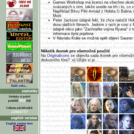
Games Workshop má licenci na všechno okol
svázaných s ním, takže uvede na trh i to, co v
Například Bitvu Pěti Armád z Hobita či Balina 
Morii
Peter Jackson údajně řekl, že chce natočit Hob
dvou dalších filmech. Jedním z nich je cosi z
údajně něco jako "Zachraňte vojína Ryana" z t
informace byla popřena
V Návratu Krále se možná opět objeví Sauron 
Několik ikonek pro všemožné použití
Na
Originalicons
se objevila sada ikonek pro všemožn
diskusního fóra? :o) Užijte si je ...
Další weby...
Stránky si právě
868
prohlíží
lidí
Celkem návštěvníků
22684757
English version here