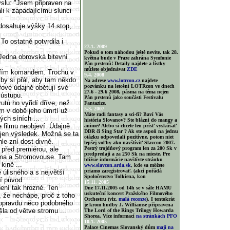
slu: "Jsem připraven na
li k zapadajícímu slunci
dosahuje výšky 14 stop,
To ostatně potvrdila i
27.1. 2009
Pokud o tom náhodou ještě nevíte, tak 28.
Jedna obrovská bitevní
května bude v Praze zahrána Symfonie
Pán prstenů! Detaily najdete a lístky
můžete objednávat
ZDE
elfím komandem. Trochu v
9.4. 2008
 by si přál, aby tam někdo
Na adrese
www.lotrcon.cz
najdete
pozvánku na letošní LOTRcon ve dnech
fové údajně obětují své
27.6 - 29.6 2008, pásma na téma nejen
 ústupu.
Pán prstenů jako součásti Festivalu
tů ho vyřidí dříve, než
Fantazize.
5.3. 2007
m v době jeho úmrtí už
Máte radi fantasy a sci-fi? Baví Vás
ch síních ...
história Slovanov? Ste blázni do mangy a
 filmu neobjeví. Údajně
anime? Alebo si chcete len prísť vyskúšať
DDR či Sing Star ? Ak ste aspoň na jednu
 jen výsledek. Možná se ta
otázku odpovedali pozitívne, potom niet
hle zní dost divně.
lepšej voľby ako navštíviť Slavcon 2007.
 před premiérou, ale
Pestrý trojdňový program len za 200 Sk v
predpredaji a za 250 Sk na mieste. Pre
uma a Stromovouse. Tam
bližsie informácie navštívte stránku
 kině ...
www.slavcon.arda.sk
, kde sa môžete
priamo zaregistrovať. (akci pořádá
úlisného a s největší
Spoločenstvo Tolkiena, kon
tí původ.
15.11. 2005
ení tak hrozné. Ten
Dne 17.11.2005 od 14h se v sále HAMU
uskuteční koncert Pražského Filmového
 že nechápe, proč z toho
Orchestru (viz.
malá recenze
). I tentokrát
e opravdu něco podobného
je krom hudby J. Williamse připravena
šla od větve stromu ...
The Lord of the Rings Trilogy Howarda
Shorea. Více informací
na stránkách PFO
10.1. 2005
Palace Cinemas Slovanský dům
mají na