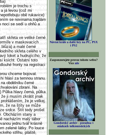
ba)
oblém je trochu s
a já levou (což mi
epotřebuju obě rukavice)
ením se novinama,trajdám
o noci se sedí u ohňů a
tří skřeta ve veliké černé
 šermíře v maskovacích
Návrat krále a další hry na PC, PSX
i PS2
.blůza) a malé černé
oidního skřeta celého v
vý loket a hudrujícího, že
i ksicht. Ostatní toto
Zasponzorujete provoz tohoto webu?
Více
zde
dlouhé fronty na registraci
terou chceme bojovat.
hi hlásí za temnou stranu.
 na obdélníku černé
chvalování zbraní. Na
) Půlka hlavy černá, půlka
e ji musím zkrátit jinak
 prohlášením, že je velkej.
tím, že na štíty se může
ze srdce. Štít tedy prošel.
ké. Obcházím stany a
ně nacházím malý tábor
lovanou jednu tvář krásně
Gondorský archiv - poradna v
otázkách tolkienistických
m zelené látky. Po louce
eckého střihu, pláště,