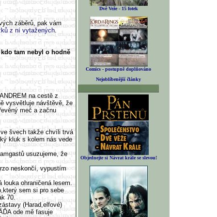
Dvě Veže - 15 fotek
ových záběrů, pak vám
zků z ní vytažených
.
 kdo tam nebyl o hodně
Comics - postupně doplňováno
Nejoblíbenější články
s ANDREM na cestě z
ě vysvětluje návštěvě, že
dřevěný meč a začnu
ve švech takže chvíli trvá
ký kluk s kolem nás vede
štamgastů usuzujeme, že
Objednejte si Návrat krále se slevou!
brzo neskončí, vypustím
á louka ohraničená lesem.
p,který sem si pro sebe
ak 70.
ástavy (Harad,elfové)
LÁĎA ode mě fasuje