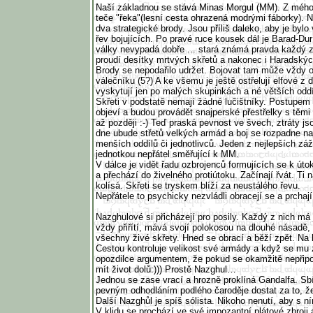
Naší základnou se stává Minas Morgul (MM). Z mého
teče "řeka"(lesní cesta ohrazená modrými fáborky). 
dva strategické brody. Jsou příliš daleko, aby je bylo v
řev bojujících. Po pravé ruce kousek dál je Barad-Du
války nevypadá dobře ... stará známá pravda každý 
proudí desítky mrtvých skřetů a nakonec i Haradskýc
Brody se nepodařilo udržet. Bojovat tam může vždy
válečníku (5?) A ke všemu je ještě ostřelují elfové z 
vyskytují jen po malých skupinkách a né větších odd
Skřeti v podstatě nemají žádné lučištníky. Postupem 
objeví a budou provádět snajperské přestřelky s těmi 
až později :-) Teď praská pevnost ve švech, ztráty 
dne ubude střetů velkých armád a boj se rozpadne na 
menších oddílů či jednotlivců. Jeden z nejlepších záž
jednotkou nepřátel směřující k MM.
V dálce je vidět řadu ozbrojenců formujících se k útok
a přechází do živelného protiútoku. Začínají řvát. Ti n
kolísá. Skřeti se tryskem blíží za neustálého řevu.
Nepřátele to psychicky nezvládli obracejí se a prchají
Nazghulové si přicházejí pro posily. Každý z nich má 
vždy přiřítí, mává svojí polokosou na dlouhé násadě,
všechny živé skřety. Hned se obrací a běží zpět. Na b
Cestou kontroluje velikost své armády a když se mu 
opozdilce argumentem, že pokud se okamžitě nepřipoj
mít život dolů:))) Prostě Nazghul…
Jednou se zase vrací a hrozně proklíná Gandalfa. Sb
pevným odhodláním podlého čaroděje dostat za to, že
Další Nazghůl je spíš sólista. Nikoho nenutí, aby s ní
V klidu se prochází ve své impozantní plátové zbroji 