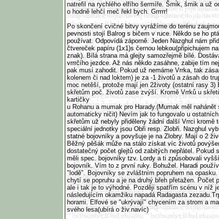
natrefil na rychlého elfího šermíře. Šmik, šmik a už
o hodně lehčí meč řekl bych. Grrrrr!
Po skončení cvičné bitvy vyrážíme do terénu zaujmou
pevnosti stojí Balrog s bičem v ruce. Někdo se ho ptá
používat. Odpovídá záporně. Jeden Nazghul nám přidě
čtvereček papíru (1x1)s černou lebkou(připichujem na 
znak). Bílá strana má glejty samozřejmě bílé. Dostá
vrrrčího jezdce. Až nás někdo zasáhne, zabije tím ne
pak musí zahodit. Pokud už nemáme Vrrka, tak zása
kolenem či nad loktem) je za -1 životů a zásah do tru
moc netěší, protože mají jen 2životy (ostatní rasy 3)
skřetům poč. životů zase zvýší. Kromě Vrrků u skřet
kartičky
u Rohanu a mumak pro Harady.(Mumak měl nahánět s
automaticky ničit) Nevím jak to fungovalo u ostatní
skřetům už nebyly přiděleny žádní další Vrrci kromě 
speciální jednotky jsou Obři resp. Zlobři. Nazghul vy
statné bojovníky a povyšuje je na Zlobry. Mají o 2 ži
Běžný pěšák může na stálo získat víc životů povýšen
dostatečný počet glejtů od zabitých nepřátel. Pokud 
měli spec. bojovníky tzv. Lordy a ti způsobovali vyš
bojovník. Vím to z první ruky. Bohužel. Haradi použív
"lodě". Bojovníky se zvláštním popruhem na opasku.
chytí se popruhu a je na druhý břeh přetažen. Počet 
ale i tak je to výhodné. Později spatřím scénu v níž j
následujícím okamžiku napadá Radagasta zezadu.Trp
horami. Elfové se "ukrývají" chycením za strom a maj
svého lesa(ubírá o živ.navíc)