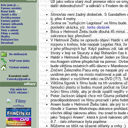
Už jako velice starý muž pronese něco ve smy
Kdo jsem já ...
další dobrodružství!" a odkráčí s Frodem do dá
Fantasy novinky
...
Bazar knih
Tip!
Stínovlas není žadný drobeček. S Gandalfem 
Autoři a díla
Povídky,recenze
tj. přes 4 metry.
Fantasy galerie
Scéna se "surfujícím Legolase" ve filmu bude. 
Fantasy odkazník
poslední ukázka, viz.
tento obrázek
On-line chat
Testy a ankety
Bitva v Helmově Žlebu bude dlouhá 45 minut. 
Filmy a seriály
sekvence bez přerušení!
Hudba
Počítačové hry
V Helmově Žlebu se opravdu objeví Haldir s 
Download
rozporu s knihou, kde naopak Legolas říká, že
z jeho příbuzných byl. Když padnou zdi, tak el
životy v boji se Skuruty a dají Rohanům čas k
Do oblíbených
Haldir v Helmově Žlebu zahyne! Jeden ze Skuru
WAP verze (info)
mu Aragorn stihne přispěchat na pomoc. Ovše
bude většina ostatních elfů dávno v Mandosový
Výchozí stránka
Zničení Železného Pasu enty se naopak prý ve
uvidíme jen enty na místo mašírovat a pak už
Kontaktní mail:
bitva objeví v rozšířené edici na DVD (?!?). To
Cerovsky@jcsoft.cz
Většina figurek k filmu bude na trh uvedena už
fanoušci plastu si budou muset počkat na Gl
Zde může být
tvůrci filmu chtěji, aby je divák spatřil nejdřív v
VAŠE reklama !
Peter Jackson údajně chce mít Gluma pořádně 
pravděpodobností ve filmu prozradí i jeho hobi
Arwen bude v Helmově Žlebu také, ale prý to n
člověk z Games Workshopu dokonce prohlásil,
všichni dělají takovou aféru. Inu snad to bud
jako "bojující Arwen", která k jizvě nakonec při
9.7. - tato informace byla popřena
Můžeme se těšit na úžasné olifanty a vrrky :)