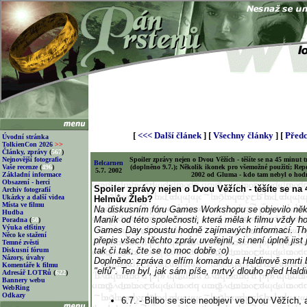
[
<<< Další článek
] [
Všechny články
] [
Předc
Úvodní stránka
TolkienCon 2026
>>
Články, zprávy
(
567
)
Nejnovější fotografie
Spoiler zprávy nejen o Dvou Věžích - těšíte se na 45 minut 
Belcarnen
Vaše recenze
(
496
)
(doplněno 9.7.); Několik ikonek pro všemožné použití; Rep
5.7. 2002
Základní informace
2002 od Gluma - kdo tam nebyl o hodn
Obsazení - herci
Spoiler zprávy nejen o Dvou Věžích - těšíte se na 4
Archiv fotografií
Ukázky a další videa
Helmův Žleb?
Místa ve filmu
Na diskusním fóru Games Workshopu se objevilo něk
Hudba
Maník od této společnosti, která měla k filmu vždy ho
Poradna
(
50
)
Výuka elfštiny
Games Day spoustu hodně zajímavých informací. Th
Něco ke stažení
přepis všech těchto zpráv uveřejnil, si není úplně jist 
Temné zvěsti
tak či tak, čte se to moc dobře :o)
Diskusní fórum
Názory, úvahy
Doplněno: zpráva o elfím komandu a Haldirově smrti 
Komentáře k filmu
"elfů". Ten byl, jak sám píše, mrtvý dlouho před Hald
Adresář LOTRů
(
622
)
Bannery webu
WebRing
Odkazy
6.7. - Bilbo se sice neobjeví ve Dvou Věžích, 