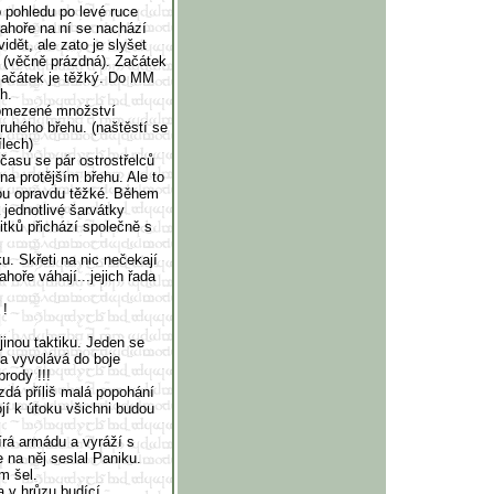
 pohledu po levé ruce
Nahoře na ní se nachází
idět, ale zato je slyšet
r (věčně prázdná). Začátek
začátek je těžký. Do MM
h.
 omezené množství
druhého břehu. (naštěstí se
ílech)
času se pár ostrostřelců
na protějším břehu. Ale to
jsou opravdu těžké. Během
jednotlivé šarvátky
itků přichází společně s
u. Skřeti na nic nečekají
ahoře váhají...jejich řada
 !
jinou taktiku. Jeden se
 a vyvolává do boje
rody !!!
zdá příliš malá popohání
í k útoku všichni budou
írá armádu a vyráží s
 na něj seslal Paniku.
m šel.
a v hrůzu budící