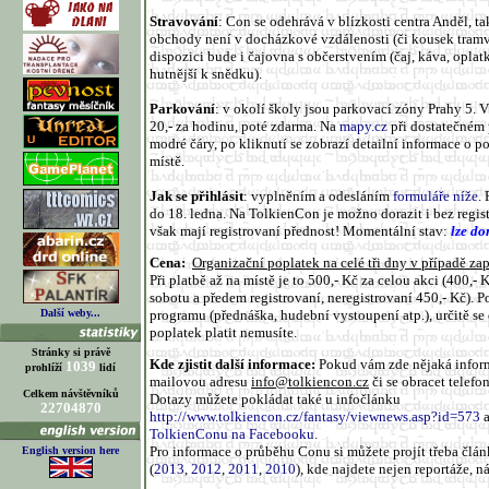
Stravování
: Con se odehrává v blízkosti centra Anděl, t
obchody není v docházkové vzdálenosti (či kousek tramv
dispozici bude i čajovna s občerstvením (čaj, káva, oplat
hutnější k snědku).
Parkování
: v okolí školy jsou parkovací zóny Prahy 5. 
20,- za hodinu, poté zdarma. Na
mapy.cz
při dostatečném p
modré čáry, po kliknutí se zobrazí detailní informace o
místě.
Jak se přihlásit
: vyplněním a odesláním
formuláře níže
.
do 18. ledna. Na TolkienCon je možno dorazit i bez regis
však mají registrovaní přednost! Momentální stav:
lze do
Cena:
Organizační poplatek na celé tři dny v případě za
Při platbě až na místě je to 500,- Kč za celou akci (400,- 
sobotu a předem registrovaní, neregistrovaní 450,- Kč). P
programu (přednáška, hudební vystoupení atp.), určitě se
Další weby...
poplatek platit nemusíte.
Stránky si právě
Kde zjistit další informace:
Pokud vám zde nějaká inform
1039
prohlíží
lidí
mailovou adresu
info@tolkiencon.cz
či se obracet telef
Celkem návštěvníků
Dotazy můžete pokládat také u infočlánku
22704870
http://www.tolkiencon.cz/fantasy/viewnews.asp?id=573
a
TolkienConu na Facebooku
.
Pro informace o průběhu Conu si můžete projít třeba čl
English version here
(
2013
,
2012
,
2011
,
2010
), kde najdete nejen reportáže, ná