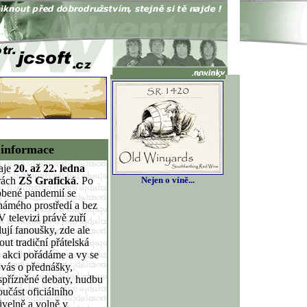
 informace
aje
20. až 22. ledna
rách
ZŠ Grafická
. Po
Nejen o víně...
obené pandemií se
námého prostředí a bez
 televizi právě zuří
ují fanoušky, zde ale
ut tradiční přátelská
u akci pořádáme a vy se
vás o přednášky,
 spřízněné debaty, hudbu
učást oficiálního
ivelně a volně v