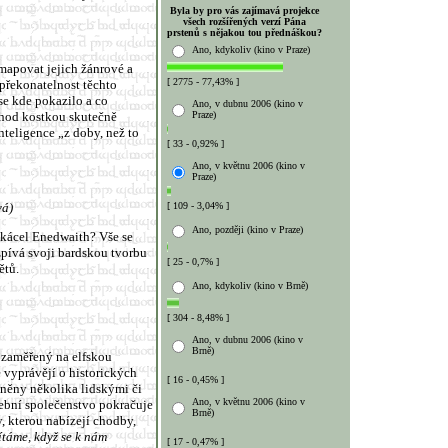
Byla by pro vás zajímavá projekce
všech rozšířených verzí Pána
prstenů s nějakou tou přednáškou?
Ano, kdykoliv (kino v Praze)
mapovat jejich žánrové a
[ 2775 - 77,43% ]
 překonatelnost těchto
se kde pokazilo a co
Ano, v dubnu 2006 (kino v
Praze)
hod kostkou skutečně
teligence „z doby, než to
[ 33 - 0,92% ]
Ano, v květnu 2006 (kino v
Praze)
vá)
[ 109 - 3,04% ]
Ano, později (kino v Praze)
ykácel Enedwaith? Vše se
zpívá svoji bardskou tvorbu
[ 25 - 0,7% ]
ětů.
Ano, kdykoliv (kino v Brně)
[ 304 - 8,48% ]
Ano, v dubnu 2006 (kino v
Brně)
 zaměřený na elfskou
 vyprávějí o historických
[ 16 - 0,45% ]
lněny několika lidskými či
Ano, v květnu 2006 (kino v
dební společenstvo pokračuje
Brně)
, kterou nabízejí chodby,
vítáme, když se k nám
[ 17 - 0,47% ]