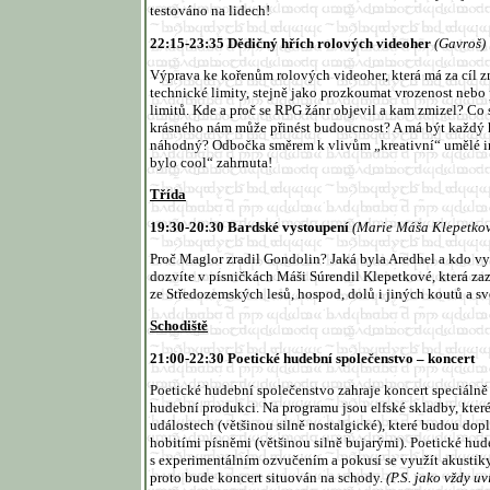
testováno na lidech!
22:15-23:35 Dědičný
hřích rolových videoher
(Gavroš)
Výprava ke kořenům rolových videoher, která má za cíl z
technické limity, stejně jako prozkoumat vrozenost nebo
limitů. Kde a proč se RPG žánr objevil a kam zmizel? Co 
krásného nám může přinést budoucnost? A má být každý 
náhodný? Odbočka směrem k vlivům „kreativní“ umělé in
bylo cool“ zahrnuta!
Třída
19:30-20:30
Bardské vystoupení
(Marie Máša Klepetko
Proč Maglor zradil Gondolin? Jaká byla Aredhel a kdo v
dozvíte v písničkách Máši Súrendil Klepetkové, která za
ze Středozemských lesů, hospod, dolů i jiných koutů a sv
Schodiště
21:00-22:30
Poetické hudební společenstvo – koncert
Poetické hudební společenstvo zahraje koncert speciálně
hudební produkci. Na programu jsou elfské skladby, které
událostech (většinou silně nostalgické), které budou dop
hobitími písněmi (většinou silně bujarými). Poetické hu
s experimentálním ozvučením a pokusí se využít akustiky
proto bude koncert situován na schody.
(P.S. jako vždy u