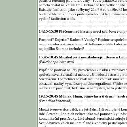
pastiš či retelling jsou tolerovány? Podle paradoxů auto
neměla dostat na knižní trh – třebaže se těší velké oblibě
Existuje fanfiction jako svébytný žánr? A co umělecká h
budeme hledat s pomocí průlomového příkladu Sauronovy
vydané fanfiction u nás.
14:15-15:30
Pláčeme nad Prsteny moci
(
Barbara Potty
)
Frustrací? Dojetím? Radostí? Vzteky? Pojďme se společn
nejnovějšího pokusu adaptovat Tolkiena v téhle kolektiv
nejlepšího Saurona included!
15:45-18:45 Muzikál ještě muzikálovější! Beren a Lút
(Falešné společenstvo)
Přijďte se podívat na léty prověřenou klasiku z mitrilov
společenstva. Zelenáči si mohou užít radosti i strasti prv
Středozemi. I pamětníci se však mají na co těšit: muzik
obsazení, naditý vynalézavými choreografiemi. Přijďte se 
máme kam posouvat, byť jsme si nemysleli, že to ještě
19:15-20:45
Múmak, Huan, Stínovlas a ti druzí – aneb 
(Františka Vrbenská)
Mnozí tvorové sice válčí, ale ještě drsnější ozbrojené k
lidé. A zatahují do nich zvířata jako své pomocníky i nást
komunikační prostředky, živé zbraně, teroristické zdroje
Svět dávných válek měl pro různé živočichy pestré uplatně