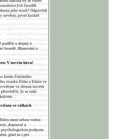
rského zákona by se vůbec
 internetových čtenářů.
odnota jeho textů? Odpovědi
 nevěsty, první knižně
ě podělit o dojmy z
ní besedě. Hlasování o
hien: V novém hávu!
ého fondu Falešného
ního svazku Eldar a Edain ve
ál uvedeme ve zbrusu novém
přesvědčit, že se stále
 dokážeme…
zvířata ve válkách
onflikty mezi sebou vedou
roje, dopravní a
 i psychologickou podporu.
ní; platí to i pro