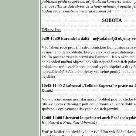
publikum přidá se zpěvem, ať již během koncertu, nebo i 
členové PHS se dali slyšet, že schody nehodlají opustit je
budou sedět s nástrojem a hrát a zpívat
;-
)
SOBOTA
Tělocvična
9:30-10:30
Earendel a další – nejvzdálenější objekty v
V loňském roce proběhl astronomickou komunitou senza
vesmírného dalekohledu, který detekoval nejvzdáleněj
LS. Ta posléze získala přízvisko Earendel. Jen o něco m
dalekohled možná objevil několik nejvzdálenějších gala
dokážeme určit vzdálenost jednotlivých objektů a díky č
nejvzdálenější? A které objekty viditelné pouhým okem n
nejdále?
10:45-11:45
Zkušenosti „Tolkien Experta“ z práce na 
Kozák)
Nic víc a nic méně než říká název: pohled pod pokličku t
titulky a český dabing z pohledu odborníka, který dohlíž
správnou výslovnost elfských a dalších jazyků.
12:00-14:00
Literární loupežnictví aneb Proč (ne)vydá
Hloušková a Františka Vrbenská)
Proč je fanfiction obviňována z tvůrčího vykrádání slavn