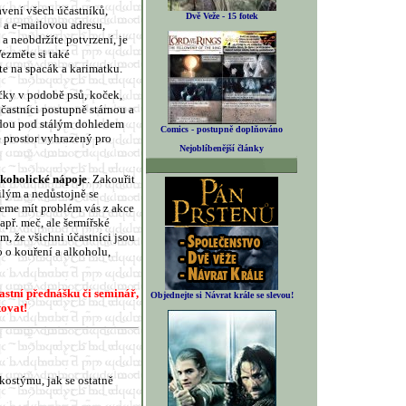
vení všech účastníků,
Dvě Veže - 15 fotek
o a e-mailovou adresu,
 a neobdržíte potvrzení, je
Vezměte si také
e na spacák a karimatku.
čky v podobě psů, koček,
účastníci postupně stárnou a
udou pod stálým dohledem
Comics - postupně doplňováno
 prostor vyhrazený pro
Nejoblíbenější články
lkoholické nápoje
. Zakouřit
ilým a nedůstojně se
eme mít problém vás z akce
apř. meč, ale šermířské
 že všichni účastníci jsou
o o kouření a alkoholu,
astní přednášku či seminář,
Objednejte si Návrat krále se slevou!
tovat!
ostýmu, jak se ostatně