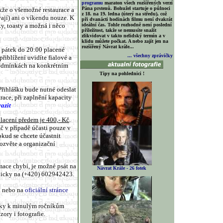
programu
maraton všech rozšířených verzí
Pána prstenů. Bohužel startuje o půlnoci
akže o všemožné restaurace a
z 18. na 19. ledna (úterý na středu), což
ají) ani o víkendu nouze. K
při dvanácti hodinách filmu není dvakrát
ky, toasty a možná i něco
ideální čas. Tohle rozhodně není poslední
příležitost, takže se nemusíte snažit
zlikvidovat v takto nelidský termín a v
klidu můžete počkat. A nebo zajít jen na
rozšířený Návrat krále...
V pátek do 20:00 placené
... všechny zprávičky
řiblížení uvidíte fialové a
 podmínkách na konkrétním
Tipy na pohlednici !
 Přihlášku bude nutné odeslat
trace,
při zaplnění kapacity
razit
placení předem je 400,- Kč
.
Kč v případě účasti pouze v
okud se chcete účastnit
 ozvěte a organizační
ace chybí, je možné psát na
Návrat Krále - 26 fotek
onicky na (+420) 602942423.
 nebo na
oficiální stránce
ánky k minulým ročníkům
zory i fotografie.