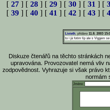
[
27
] [
28
] [
29
] [
30
] [
31
] [
[
39
] [
40
] [
41
] [
42
] [
43
] [
Livieth
, přidáno
11.8. 2003 15:
to i já fotim líp ale s Viggem s
Diskuze čtenářů na těchto stránkách n
upravována. Provozovatel nemá vliv n
zodpovědnost. Vyhrazuje si však právo k
normám s
Jméno: