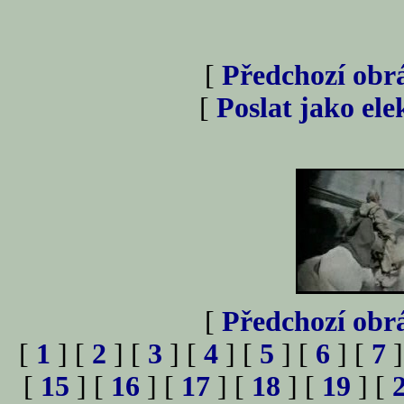
[
Předchozí obr
[
Poslat jako el
[
Předchozí obr
[
1
] [
2
] [
3
] [
4
] [
5
] [
6
] [
7
]
[
15
] [
16
] [
17
] [
18
] [
19
] [