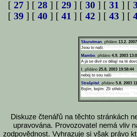
[
27
] [
28
] [
29
] [
30
] [
31
] [
[
39
] [
40
] [
41
] [
42
] [
43
] [
Skurutman
, přidáno
13.2. 2007
Jsou to naši.
Mambo
, přidáno
4.9. 2003 13:
A já se divil co dělají na té dovo
l
, přidáno
25.8. 2003 19:58:44
neboj to sou naši
Strašpitel
, přidáno
5.8. 2003 1
Bojím, bojím. Zlí střelci.
Diskuze čtenářů na těchto stránkách n
upravována. Provozovatel nemá vliv n
zodpovědnost. Vyhrazuje si však právo k