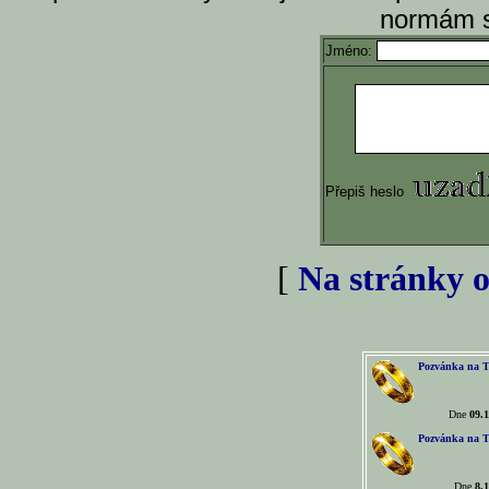
normám s
Jméno:
Přepiš heslo
[
Na stránky o
Pozvánka na T
Dne
09.1
Pozvánka na T
Dne
8.1