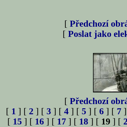
[
Předchozí obr
[
Poslat jako el
[
Předchozí obr
[
1
] [
2
] [
3
] [
4
] [
5
] [
6
] [
7
]
[
15
] [
16
] [
17
] [
18
] [
19
] [