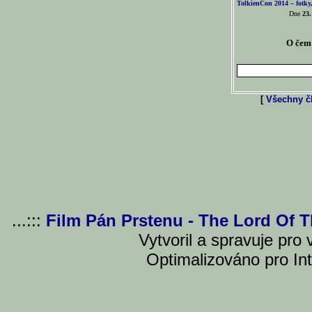
TolkienCon 2014 – fotky,
Dne
23.
O čem 
[
Všechny čl
...:::
Film Pán Prstenu - The Lord Of 
Vytvoril a spravuje pro
Optimalizováno pro Int