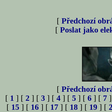
[
Předchozí obr
[
Poslat jako el
[
Předchozí obr
[
1
] [
2
] [
3
] [
4
] [
5
] [
6
] [
7
]
[
15
] [
16
] [
17
] [
18
] [
19
] [