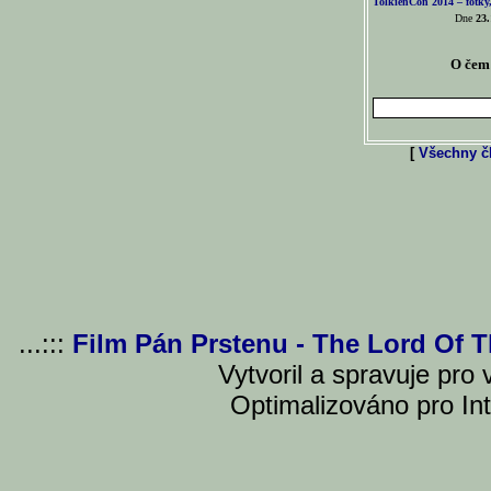
TolkienCon 2014 – fotky,
Dne
23.
O čem 
[
Všechny čl
...:::
Film Pán Prstenu - The Lord Of 
Vytvoril a spravuje pro
Optimalizováno pro Int