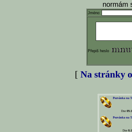
normám s
Jméno:
Přepiš heslo
[
Na stránky o
Pozvánka na T
Dne
09.1
Pozvánka na T
Dne
8.1