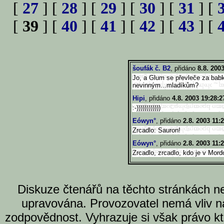
[
27
] [
28
] [
29
] [
30
] [
31
] [
[
39
] [
40
] [
41
] [
42
] [
43
] [
šoufák č. B2
, přidáno
8.8. 200
Jo, a Glum se převleče za babk
nevinným...mladíkům?
Hipi
, přidáno
4.8. 2003 19:28:2
:-))))))))))))
Eówyn°
, přidáno
2.8. 2003 11:
Zrcadlo: Sauron!
Eówyn°
, přidáno
2.8. 2003 11:
Zrcadlo, zrcadlo, kdo je v Mord
Diskuze čtenářů na těchto stránkách n
upravována. Provozovatel nemá vliv n
zodpovědnost. Vyhrazuje si však právo k