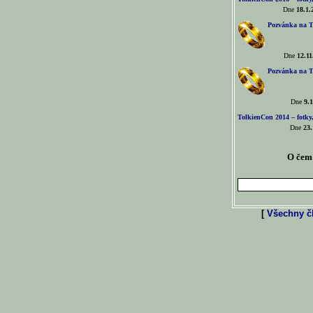
Dne
18.1.
Pozvánka na T
Dne
12.11
Pozvánka na T
Dne
9.1
TolkienCon 2014 – fotky,
Dne
23.
O čem 
[
Všechny čl