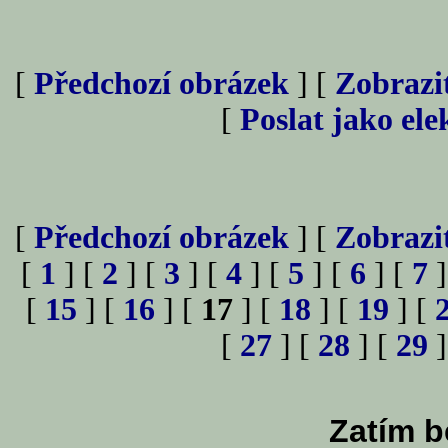
[
Předchozí obrázek
] [
Zobrazi
[
Poslat jako el
[
Předchozí obrázek
] [
Zobrazi
[
1
] [
2
] [
3
] [
4
] [
5
] [
6
] [
7
]
[
15
] [
16
] [
17
] [
18
] [
19
] [
[
27
] [
28
] [
29
]
Zatím b